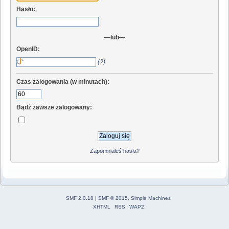
Hasło:
—lub—
OpenID:
(?)
Czas zalogowania (w minutach):
Bądź zawsze zalogowany:
Zapomniałeś hasła?
SMF 2.0.18
|
SMF © 2015
,
Simple Machines
XHTML
RSS
WAP2