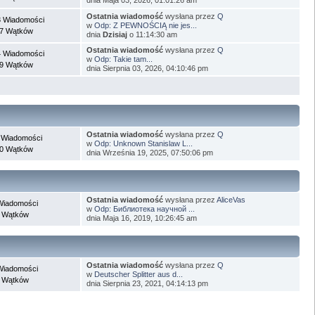
Ostatnia wiadomość
wysłana przez
Q
 Wiadomości
w
Odp: Z PEWNOŚCIĄ nie jes...
7 Wątków
dnia
Dzisiaj
o 11:14:30 am
Ostatnia wiadomość
wysłana przez
Q
 Wiadomości
w
Odp: Takie tam...
9 Wątków
dnia Sierpnia 03, 2026, 04:10:46 pm
Ostatnia wiadomość
wysłana przez
Q
 Wiadomości
w
Odp: Unknown Stanislaw L...
0 Wątków
dnia Września 19, 2025, 07:50:06 pm
Ostatnia wiadomość
wysłana przez
AliceVas
Wiadomości
w
Odp: Библиотека научной ...
 Wątków
dnia Maja 16, 2019, 10:26:45 am
Ostatnia wiadomość
wysłana przez
Q
Wiadomości
w
Deutscher Splitter aus d...
 Wątków
dnia Sierpnia 23, 2021, 04:14:13 pm