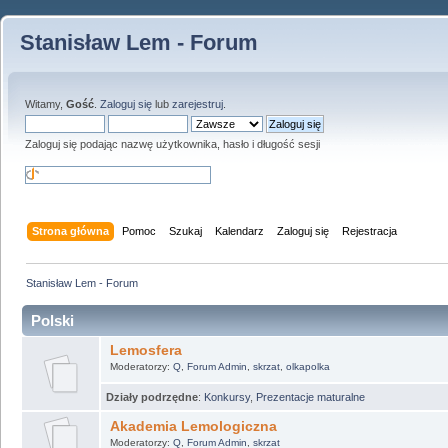
Stanisław Lem - Forum
Witamy,
Gość
.
Zaloguj się
lub
zarejestruj
.
Zaloguj się podając nazwę użytkownika, hasło i długość sesji
Strona główna
Pomoc
Szukaj
Kalendarz
Zaloguj się
Rejestracja
Stanisław Lem - Forum
Polski
Lemosfera
Moderatorzy:
Q
,
Forum Admin
,
skrzat
,
olkapolka
Działy podrzędne
:
Konkursy
,
Prezentacje maturalne
Akademia Lemologiczna
Moderatorzy:
Q
,
Forum Admin
,
skrzat