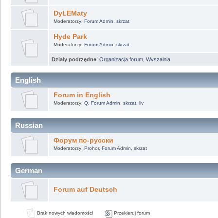
DyLEMaty
Moderatorzy:
Forum Admin
,
skrzat
Hyde Park
Moderatorzy:
Forum Admin
,
skrzat
Działy podrzędne
:
Organizacja forum
,
Wyszalnia
English
Forum in English
Moderatorzy:
Q
,
Forum Admin
,
skrzat
,
liv
Russian
Форум по-русски
Moderatorzy:
Prohor
,
Forum Admin
,
skrzat
German
Forum auf Deutsch
Brak nowych wiadomości
Przekieruj forum