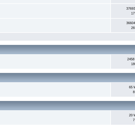
37693
17
36604
26
2458
18
65 
8
20 
7