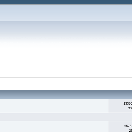
13350
33
6576
2