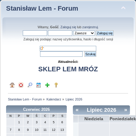
Stanisław Lem - Forum
Witamy,
Gość
.
Zaloguj się
lub
zarejestruj
.
Zaloguj się podając nazwę użytkownika, hasło i długość sesji
Aktualności:
SKLEP LEM MRÓZ
Stanisław Lem - Forum
»
Kalendarz
»
Lipiec 2026
«
Lipiec 2026
»
Czerwiec 2026
N
P
W
Ś
C
P
S
Niedziela
Poniedziałek
1
2
3
4
5
6
7
8
9
10
11
12
13