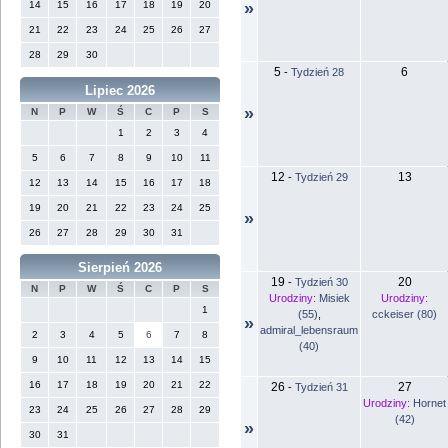
14
15
16
17
18
19
20
»
21
22
23
24
25
26
27
28
29
30
5
6
-
Tydzień 28
Lipiec 2026
»
N
P
W
Ś
C
P
S
1
2
3
4
5
6
7
8
9
10
11
12
13
-
Tydzień 29
12
13
14
15
16
17
18
19
20
21
22
23
24
25
»
26
27
28
29
30
31
Sierpień 2026
19
20
-
Tydzień 30
N
P
W
Ś
C
P
S
Urodziny:
Misiek
Urodziny:
1
(55)
,
cckeiser (80)
»
admiral_lebensraum
2
3
4
5
6
7
8
(40)
9
10
11
12
13
14
15
16
17
18
19
20
21
22
26
27
-
Tydzień 31
Urodziny:
Hornet
23
24
25
26
27
28
29
(42)
»
30
31