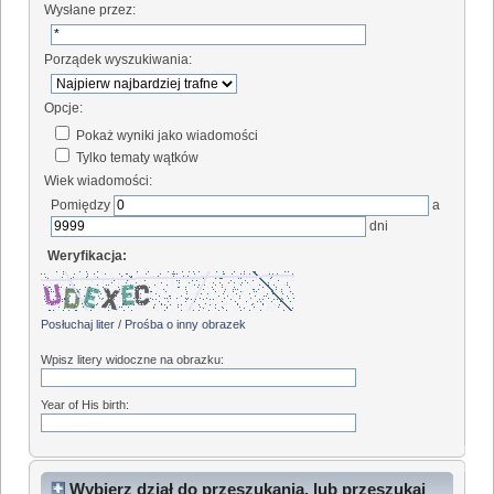
Wysłane przez:
Porządek wyszukiwania:
Opcje:
Pokaż wyniki jako wiadomości
Tylko tematy wątków
Wiek wiadomości:
Pomiędzy
a
dni
Weryfikacja:
Posłuchaj liter
/
Prośba o inny obrazek
Wpisz litery widoczne na obrazku:
Year of His birth:
Wybierz dział do przeszukania, lub przeszukaj