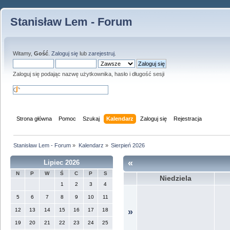
Stanisław Lem - Forum
Witamy,
Gość
.
Zaloguj się
lub
zarejestruj
.
Zaloguj się podając nazwę użytkownika, hasło i długość sesji
Strona główna
Pomoc
Szukaj
Kalendarz
Zaloguj się
Rejestracja
Stanisław Lem - Forum
»
Kalendarz
»
Sierpień 2026
«
Lipiec 2026
N
P
W
Ś
C
P
S
Niedziela
1
2
3
4
5
6
7
8
9
10
11
12
13
14
15
16
17
18
»
19
20
21
22
23
24
25