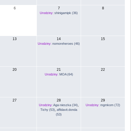
6
7
8
Urodziny:
shinigamipk (36)
13
14
15
Urodziny:
nomoreheroes (46)
20
21
22
Urodziny:
MOA (64)
27
28
29
Urodziny:
Aga-nieszka (34)
,
Urodziny:
mgmkom (72)
Tichy (53)
,
affidavit.donda
(53)