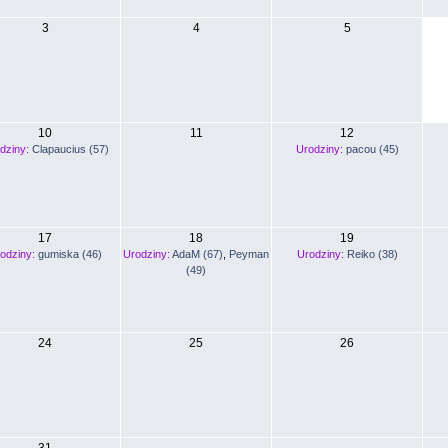
3
4
5
10
11
12
dziny:
Clapaucius (57)
Urodziny:
pacou (45)
17
18
19
odziny:
gumiska (46)
Urodziny:
AdaM (67)
,
Peyman
Urodziny:
Reiko (38)
(49)
24
25
26
31