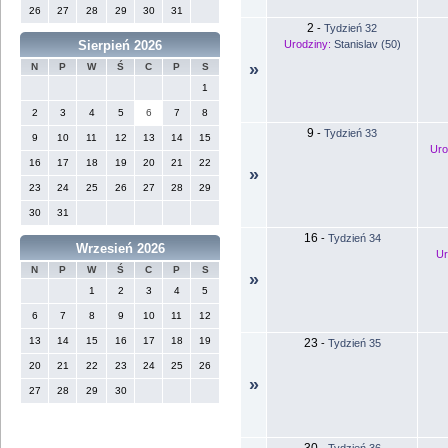
26
27
28
29
30
31
2
-
Tydzień 32
Urodziny:
Stanislav (50)
Sierpień 2026
»
N
P
W
Ś
C
P
S
1
2
3
4
5
6
7
8
9
-
Tydzień 33
9
10
11
12
13
14
15
Uro
16
17
18
19
20
21
22
»
23
24
25
26
27
28
29
30
31
16
-
Tydzień 34
Wrzesień 2026
Ur
N
P
W
Ś
C
P
S
»
1
2
3
4
5
6
7
8
9
10
11
12
13
14
15
16
17
18
19
23
-
Tydzień 35
20
21
22
23
24
25
26
»
27
28
29
30
30
-
Tydzień 36