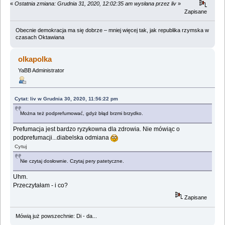
«
Ostatnia zmiana: Grudnia 31, 2020, 12:02:35 am wysłana przez liv
»
Zapisane
Obecnie demokracja ma się dobrze – mniej więcej tak, jak republika rzymska w
czasach Oktawiana
olkapolka
YaBB Administrator
Cytat: liv w Grudnia 30, 2020, 11:56:22 pm
Można też podprefumować, gdyż błąd brzmi brzydko.
Prefumacja jest bardzo ryzykowna dla zdrowia. Nie mówiąc o
podprefumacji...diabelska odmiana
Cytuj
Nie czytaj dosłownie. Czytaj pery patetyczne.
Uhm.
Przeczytałam - i co?
Zapisane
Mówią już powszechnie: Di - da...