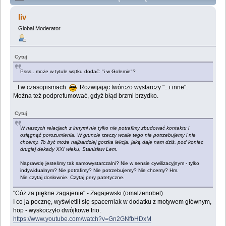
"Niezwyciężonym"? (uwaga: spoiler) (Przeczytany
liv
76151 razy)
Global Moderator
Cytuj
Psss...może w tytule wątku dodać: "i w Golemie"?
...I w czasopismach
Rozwijając twórczo wystarczy "...i inne".
Można też podprefumować, gdyż błąd brzmi brzydko.
Cytuj
W naszych relacjach z innymi nie tylko nie potrafimy zbudować kontaktu i
osiągnąć porozumienia. W gruncie rzeczy wcale tego nie potrzebujemy i nie
chcemy. To być może najbardziej gorzka lekcja, jaką daje nam dziś, pod koniec
drugiej dekady XXI wieku, Stanisław Lem.
Naprawdę jesteśmy tak samowystarczalni? Nie w sensie cywilizacyjnym - tylko
indywidualnym? Nie potrafimy? Nie potrzebujemy? Nie chcemy? Hm.
Nie czytaj dosłownie. Czytaj pery patetyczne.
"Cóż za piękne zagajenie" - Zagajewski (omalżenobel)
I co ja pocznę, wyświetlił się spacerniak w dodatku z motywem głównym,
hop - wyskoczyło dwójkowe trio.
https://www.youtube.com/watch?v=Gn2GNfbHDxM