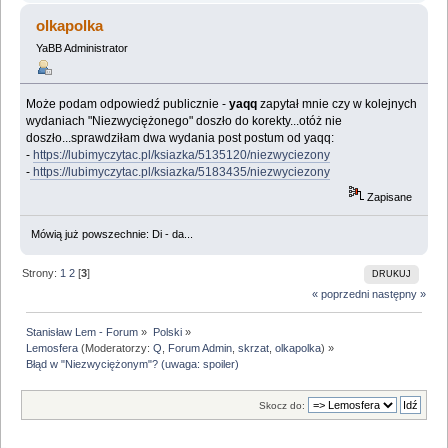
olkapolka
YaBB Administrator
Może podam odpowiedź publicznie -
yaqq
zapytał mnie czy w kolejnych
wydaniach "Niezwyciężonego" doszło do korekty...otóż nie
doszło...sprawdziłam dwa wydania post postum od yaqq:
-
https://lubimyczytac.pl/ksiazka/5135120/niezwyciezony
-
https://lubimyczytac.pl/ksiazka/5183435/niezwyciezony
Zapisane
Mówią już powszechnie: Di - da...
Strony:
1
2
[
3
]
DRUKUJ
« poprzedni
następny »
Stanisław Lem - Forum
»
Polski
»
Lemosfera
(Moderatorzy:
Q
,
Forum Admin
,
skrzat
,
olkapolka
) »
Błąd w "Niezwyciężonym"? (uwaga: spoiler)
Skocz do: