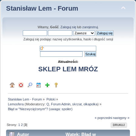
Stanisław Lem - Forum
Witamy,
Gość
.
Zaloguj się
lub
zarejestruj
.
Zaloguj się podając nazwę użytkownika, hasło i długość sesji
Aktualności:
SKLEP LEM MRÓZ
Stanisław Lem - Forum
»
Polski
»
Lemosfera
(Moderatorzy:
Q
,
Forum Admin
,
skrzat
,
olkapolka
) »
Błąd w "Niezwyciężonym"? (uwaga: spoiler)
« poprzedni
następny »
Strony:
1
2
[
3
]
DRUKUJ
Autor
Wątek: Błąd w