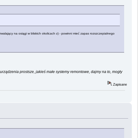
zwalający na osiągi w bliskich okolicach
c
) - powinni mieć zapas rozszczepialnego
urządzenia prostsze, jakieś małe systemy remontowe, dajmy na to, mogły
Zapisane