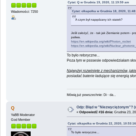
Cytat: Q w Grudnia 19, 2020, 11:19:59 am
Cytat: olkapolka w Grudnia 18, 2020, 11:4
Wiadomości: 7250
A czym był napędzany ich statek?
Jeśli założyć, że - tak jak Ziemianie potem - 
paliwa.
https://en.wikipedia.org/wiki/Photon_rocket
https://en.wikipedia.org/wiki/Nuclear_photonic
To było retoryczne...
Poza tym w psssesie odpowiedziałam słow
Najwyżej rozwinięte z mechanizmów, jaki
posiadać baterie ładujące się energią sło
Mówią już powszechnie: Di - da...
Odp: Błąd w "Niezwyciężonym"? (u
Q
«
Odpowiedź #16 dnia:
Grudnia 23, 20
YaBB Moderator
God Member
Cytat: olkapolka w Grudnia 22, 2020, 10:53:1
To było retoryczne...