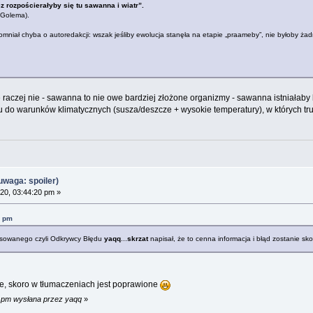
z rozpościerałyby się tu sawanna i wiatr”.
 Golema).
ał chyba o autoredakcji: wszak jeśliby ewolucja stanęła na etapie „praameby”, nie byłoby żadne
raczej nie - sawanna to nie owe bardziej złożone organizmy - sawanna istniałaby bez
u do warunków klimatycznych (susza/deszcze + wysokie temperatury), w których tr
waga: spoiler)
20, 03:44:20 pm »
6 pm
resowanego czyli Odkrywcy Błędu
yaqq
...
skrzat
napisał, że to cenna informacja i błąd zostanie sk
ie, skoro w tłumaczeniach jest poprawione
3 pm wysłana przez yaqq
»