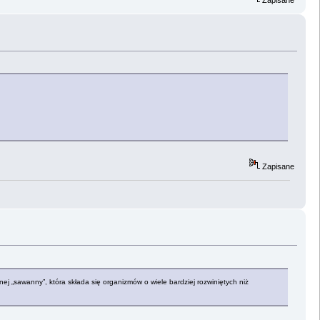
Zapisane
Zapisane
j „sawanny”, która składa się organizmów o wiele bardziej rozwiniętych niż