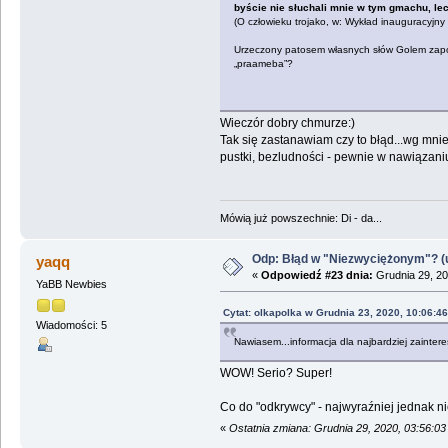
byście nie słuchali mnie w tym gmachu, lec
(O człowieku trojako, w: Wykład inauguracyjny
Urzeczony patosem własnych słów Golem zapomni
„praameba”?
Wieczór dobry chmurze:)
Tak się zastanawiam czy to błąd...wg mnie 
pustki, bezludności - pewnie w nawiązani
Mówią już powszechnie: Di - da...
Odp: Błąd w "Niezwyciężonym"? (u
yaqq
«
Odpowiedź #23 dnia:
Grudnia 29, 20
YaBB Newbies
Cytat: olkapolka w Grudnia 23, 2020, 10:06:4
Wiadomości: 5
Nawiasem...informacja dla najbardziej zainte
WOW! Serio? Super!
Co do "odkrywcy" - najwyraźniej jednak n
«
Ostatnia zmiana: Grudnia 29, 2020, 03:56:0