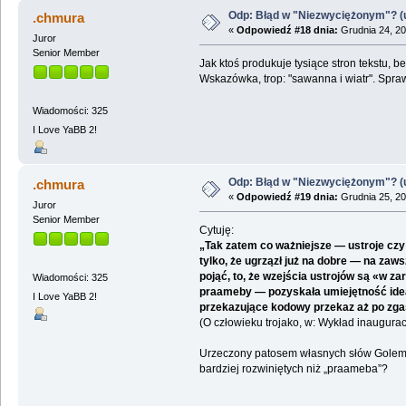
Odp: Błąd w "Niezwyciężonym"? (u
.chmura
«
Odpowiedź #18 dnia:
Grudnia 24, 20
Juror
Senior Member
Jak ktoś produkuje tysiące stron tekstu,
Wskazówka, trop: "sawanna i wiatr". Spra
Wiadomości: 325
I Love YaBB 2!
Odp: Błąd w "Niezwyciężonym"? (u
.chmura
«
Odpowiedź #19 dnia:
Grudnia 25, 20
Juror
Senior Member
Cytuję:
„Tak zatem co ważniejsze — ustroje czy
tylko, że ugrzązł już na dobre — na zaw
pojąć, to, że wzejścia ustrojów są «w 
Wiadomości: 325
praameby — pozyskała umiejętność ideal
I Love YaBB 2!
przekazujące kodowy przekaz aż po zgaśn
(O człowieku trojako, w: Wykład inaugura
Urzeczony patosem własnych słów Golem za
bardziej rozwiniętych niż „praameba”?