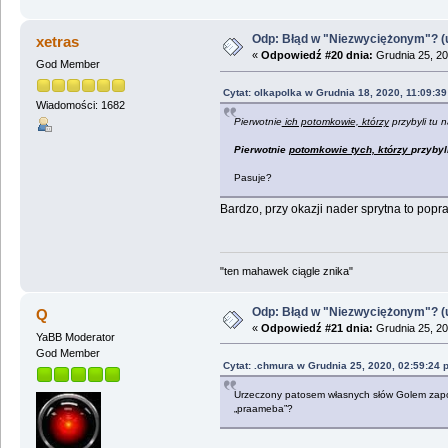
Odp: Błąd w "Niezwyciężonym"? (u
xetras
«
Odpowiedź #20 dnia:
Grudnia 25, 20
God Member
Cytat: olkapolka w Grudnia 18, 2020, 11:09:3
Wiadomości: 1682
Pierwotnie
ich potomkowie, którzy
przybyli tu 
Pierwotnie
potomkowie tych, którzy
przybyl
Pasuje?
Bardzo, przy okazji nader sprytna to popr
"ten mahawek ciągle znika"
Odp: Błąd w "Niezwyciężonym"? (u
Q
«
Odpowiedź #21 dnia:
Grudnia 25, 20
YaBB Moderator
God Member
Cytat: .chmura w Grudnia 25, 2020, 02:59:24 
Urzeczony patosem własnych słów Golem zapomni
„praameba”?