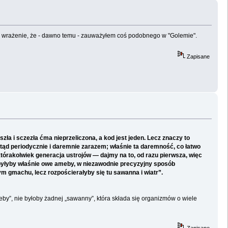
Mam wrażenie, że - dawno temu - zauważyłem coś podobnego w "Golemie".
Zapisane
a i sczezła ćma nieprzeliczona, a kod jest jeden. Lecz znaczy to
mtąd periodycznie i daremnie zarazem; właśnie ta daremność, co łatwo
tórakolwiek generacja ustrojów — dajmy na to, od razu pierwsza, więc
 byłyby właśnie owe ameby, w niezawodnie precyzyjny sposób
m gmachu, lecz rozpościerałyby się tu sawanna i wiatr”.
by”, nie byłoby żadnej „sawanny”, która składa się organizmów o wiele