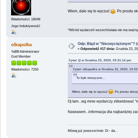
Wiem, dało się to wyczuć
. Po prostu s
Wiadomości: 18048
Jego Induktywność
"Wśród wydarzeń wszechświata nie ma ważnych
Odp: Błąd w "Niezwyciężonym"? (u
olkapolka
«
Odpowiedź #17 dnia:
Grudnia 23, 20
YaBB Administrator
God Member
Cytat: Q w Grudnia 23, 2020, 03:31:14 pm
Cytat: olkapolka w Grudnia 22, 2020, 10:5
Wiadomości: 7250
To było retoryczne...
Wiem, dało się to wyczuć
. Po prostu skorz
Oj tam...wg mnie wystarczy zlikwidować "i
Nawiasem...informacja dla najbardziej z
Mówią już powszechnie: Di - da...