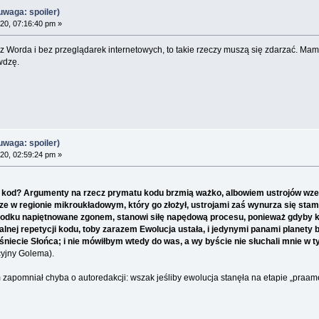
waga: spoiler)
20, 07:16:40 pm »
 bez Worda i bez przeglądarek internetowych, to takie rzeczy muszą się zdarzać. 
wdzę.
waga: spoiler)
20, 02:59:24 pm »
 kod? Argumenty na rzecz prymatu kodu brzmią ważko, albowiem ustrojów wzeszł
sze w regionie mikroukładowym, który go złożył, ustrojami zaś wynurza się sta
zarodku napiętnowane zgonem, stanowi siłę napędową procesu, ponieważ gdyby k
nej repetycji kodu, toby zarazem Ewolucja ustała, i jedynymi panami planety
iecie Słońca; i nie mówiłbym wtedy do was, a wy byście nie słuchali mnie w ty
cyjny Golema).
pomniał chyba o autoredakcji: wszak jeśliby ewolucja stanęła na etapie „praame