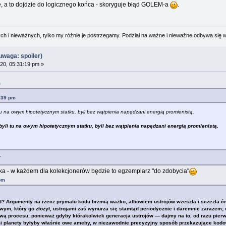
, a to dojdzie do logicznego końca - skoryguje błąd GOLEM-a
.
 i nieważnych, tylko my różnie je postrzegamy. Podział na ważne i nieważne odbywa się 
waga: spoiler)
20, 05:31:19 pm »
m
9:39 pm
tu na owym hipotetycznym statku, byli bez wątpienia napędzani energią promienistą.
byli tu na owym hipotetycznym statku, byli bez wątpienia napędzani energią promienistą.
.
a - w każdem dla kolekcjonerów będzie to egzemplarz "do zdobycia"
pm
? Argumenty na rzecz prymatu kodu brzmią ważko, albowiem ustrojów wzeszła i sczezła ćma n
m, który go złożył, ustrojami zaś wynurza się stamtąd periodycznie i daremnie zarazem; w
ą procesu, ponieważ gdyby którakolwiek generacja ustrojów — dajmy na to, od razu pierw
i planety byłyby właśnie owe ameby, w niezawodnie precyzyjny sposób przekazujące kodo