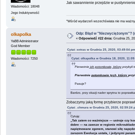
Jak sawannienie przejdzie w pustynnienie
Wiadomości: 18048
Jego Induktywność
"Wśród wydarzeń wszechświata nie ma ważnych
Odp: Błąd w "Niezwyciężonym"? (u
olkapolka
«
Odpowiedź #22 dnia:
Grudnia 25, 20
YaBB Administrator
God Member
Cytat: xetras w Grudnia 25, 2020, 03:49:04 p
Cytat: olkapolka w Grudnia 18, 2020, 11:0
Wiadomości: 7250
Pierwotnie
ich potomkowie, którzy
przybyli 
Pierwotnie
potomkowie tych, którzy
przy
Pasuje?
Bardzo, przy okazji nader sprytna to poprawka
Zobaczymy jaką formę przybierze poprawk
Cytat: .chmura w Grudnia 25, 2020, 02:59:24 
Cytuję:
„Tak zatem co ważniejsze — ustroje czy kod
dobre — na zawsze w regionie mikroukładowy
napiętnowane zgonem, stanowi siłę napędow
zarazem Ewolucja ustała, i jedynymi panam