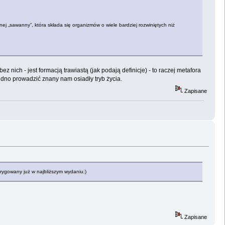
j „sawanny”, która składa się organizmów o wiele bardziej rozwiniętych niż
 nich - jest formacją trawiastą (jak podają definicje) - to raczej metafora
udno prowadzić znany nam osiadły tryb życia.
Zapisane
orygowany już w najbliższym wydaniu:)
Zapisane