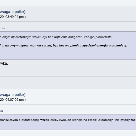
waga: spoiler)
20, 03:49:04 pm »
9 pm
na owym hipotetycznym statku, byli bez wątpienia napędzani energią promienistą.
i tu na owym hipotetycznym statku, byli bez wątpienia napędzani energią promienistą.
awka.
waga: spoiler)
20, 04:07:09 pm »
pm
ał chyba o autoredakcji: wszak jeśliby ewolucja stanęła na etapie „praameby”, nie byłoby żadne