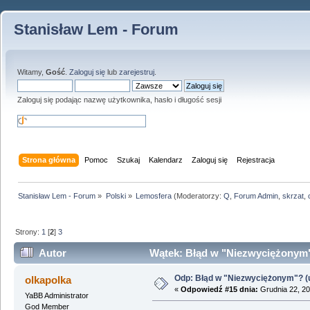
Stanisław Lem - Forum
Witamy,
Gość
.
Zaloguj się
lub
zarejestruj
.
Zaloguj się podając nazwę użytkownika, hasło i długość sesji
Strona główna
Pomoc
Szukaj
Kalendarz
Zaloguj się
Rejestracja
Stanisław Lem - Forum
»
Polski
»
Lemosfera
(Moderatorzy:
Q
,
Forum Admin
,
skrzat
,
Strony:
1
[
2
]
3
Autor
Wątek: Błąd w "Niezwyciężonym"?
Odp: Błąd w "Niezwyciężonym"? (u
olkapolka
«
Odpowiedź #15 dnia:
Grudnia 22, 20
YaBB Administrator
God Member