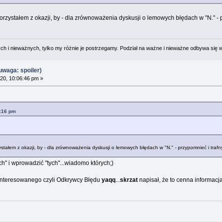
korzystałem z okazji, by - dla zrównoważenia dyskusji o lemowych błędach w "N." -
 i nieważnych, tylko my różnie je postrzegamy. Podział na ważne i nieważne odbywa się 
waga: spoiler)
20, 10:06:46 pm »
3:16 pm
ystałem z okazji, by - dla zrównoważenia dyskusji o lemowych błędach w "N." - przypomnieć i tra
ch" i wprowadzić "tych"...wiadomo których;)
ainteresowanego czyli Odkrywcy Błędu
yaqq
...
skrzat
napisał, że to cenna informacj