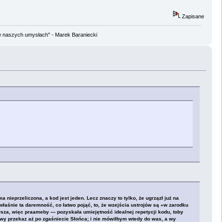
Zapisane
w naszych umysłach" - Marek Baraniecki
ieprzeliczona, a kod jest jeden. Lecz znaczy to tylko, że ugrzązł już na
łaśnie ta daremność, co łatwo pojąć, to, że wzejścia ustrojów są «w zarodku
sza, więc praameby — pozyskała umiejętność idealnej repetycji kodu, toby
wy przekaz aż po zgaśniecie Słońca; i nie mówiłbym wtedy do was, a wy