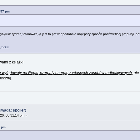
8:57 pm
przybyli klasyczną fotonówką (a jest to prawdopodobnie najlepszy sposób podświetlnej propulsji, po
_rocket
ami z książki:
e wylądowały na Regis, czerpały energię z własnych zasobów radioaktywnych,
ale 
neczną.
waga: spoiler)
20, 03:31:14 pm »
6 pm