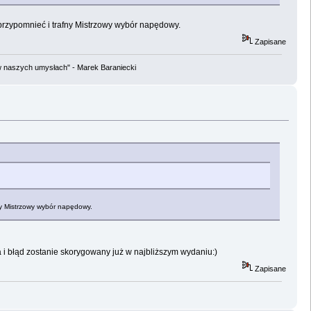
 przypomnieć i trafny Mistrzowy wybór napędowy.
Zapisane
w naszych umysłach" - Marek Baraniecki
fny Mistrzowy wybór napędowy.
a i błąd zostanie skorygowany już w najbliższym wydaniu:)
Zapisane