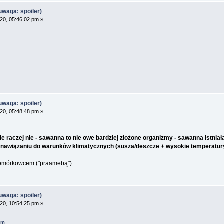
waga: spoiler)
20, 05:46:02 pm »
waga: spoiler)
20, 05:48:48 pm »
 raczej nie - sawanna to nie owe bardziej złożone organizmy - sawanna istniałaby
w nawiązaniu do warunków klimatycznych (susza/deszcze + wysokie temperatury)
okomórkowcem ("praamebą").
waga: spoiler)
20, 10:54:25 pm »
pm