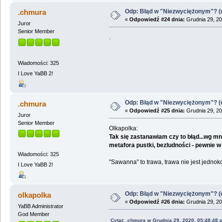
Odp: Błąd w "Niezwyciężonym"? (u
.chmura
«
Odpowiedź #24 dnia:
Grudnia 29, 20
Juror
Senior Member
.
Wiadomości: 325
I Love YaBB 2!
Odp: Błąd w "Niezwyciężonym"? (u
.chmura
«
Odpowiedź #25 dnia:
Grudnia 29, 20
Juror
Senior Member
Olkapolka:
Tak się zastanawiam czy to błąd...wg mnie
metafora pustki, bezludności - pewnie 
Wiadomości: 325
"Sawanna" to trawa, trawa nie jest jedn
I Love YaBB 2!
Odp: Błąd w "Niezwyciężonym"? (u
olkapolka
«
Odpowiedź #26 dnia:
Grudnia 29, 20
YaBB Administrator
God Member
Cytat: .chmura w Grudnia 29, 2020, 05:48:48 