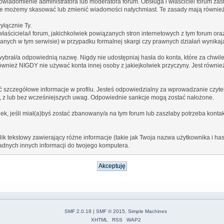
wiadomienie administratora lub moderatora forum. Obsługa i właściciel forum za
ięc nie możemy skasować lub zmienić wiadomości natychmiast. Te zasady mają również
yłącznie Ty.
ściciela/i forum, jakichkolwiek powiązanych stron internetowych z tym forum oraz
ranych w tym serwisie) w przypadku formalnej skargi czy prawnych działań wynika
ybrał/a odpowiednią nazwę. Nigdy nie udostępniaj hasła do konta, które za chwile
również NIGDY nie używać konta innej osoby z jakiejkolwiek przyczyny. Jest równ
 szczegółowe informacje w profilu. Jesteś odpowiedzialny za wprowadzanie czyteln
a, z lub bez wcześniejszych uwag. Odpowiednie sankcje mogą zostać nałożone.
k, jeśli miał(a)byś zostać zbanowany/a na tym forum lub zaszłaby potrzeba kontak
k tekstowy zawierający różne informacje (takie jak Twoja nazwa użytkownika i h
dnych innych informacji do twojego komputera.
SMF 2.0.18
|
SMF © 2015
,
Simple Machines
XHTML
RSS
WAP2