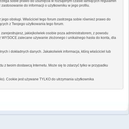
strzega sobie prawo do usunięcia w rozsądnym czasie łamiących regulamin
 zastosowanie do informacji o użytkowniku w jego profilu.
 jego obsługi. Właściciel tego forum zastrzega sobie również prawo do
jących z Twojego użytkowania tego forum.
 zarejestrujesz, jakiejkolwiek osobie poza administratorem, z powodu
ież WYSOCE zalecane używanie złożonego i unikalnego hasła do konta, dla
ych i dokładnych danych. Jakakolwiek informacja, którą właściciel lub
tu z twoim dostawcą Internetu. Może się to zdarzyć tylko w przypadku
asło). Cookie jest używane TYLKO do utrzymania użytkownika