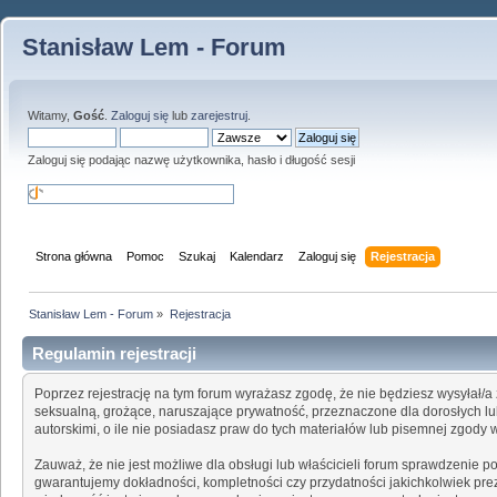
Stanisław Lem - Forum
Witamy,
Gość
.
Zaloguj się
lub
zarejestruj
.
Zaloguj się podając nazwę użytkownika, hasło i długość sesji
Strona główna
Pomoc
Szukaj
Kalendarz
Zaloguj się
Rejestracja
Stanisław Lem - Forum
»
Rejestracja
Regulamin rejestracji
Poprzez rejestrację na tym forum wyrażasz zgodę, że nie będziesz wysyłał/a 
seksualną, grożące, naruszające prywatność, przeznaczone dla dorosłych 
autorskimi, o ile nie posiadasz praw do tych materiałów lub pisemnej zgody
Zauważ, że nie jest możliwe dla obsługi lub właścicieli forum sprawdzenie 
gwarantujemy dokładności, kompletności czy przydatności jakichkolwiek prez