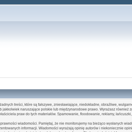
żadnych treści, które są fałszywe, zniesławiające, niedokładne, obraźliwe, wulgar
lub jakkolwiek naruszające polskie lub międzynarodowe prawo. Wyrażasz również
 właściciela praw do tych materiałów. Spamowanie, floodowanie, reklamy, łańcuszk
poprawności wiadomości. Pamiętaj, że nie monitorujemy na bieżąco wysłanych wiado
entowanych informacji. Wiadomości wyrażają opinię autorów i niekoniecznie opinię