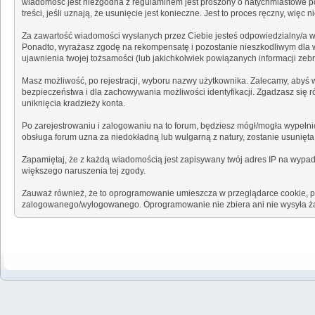
wiadomość jest niezgodna z regulaminem jest proszony o natychmiastowe po
treści, jeśli uznają, że usunięcie jest konieczne. Jest to proces ręczny, w
Za zawartość wiadomości wysłanych przez Ciebie jesteś odpowiedzialny/a w
Ponadto, wyrażasz zgodę na rekompensatę i pozostanie nieszkodliwym dla wła
ujawnienia twojej tożsamości (lub jakichkolwiek powiązanych informacji zeb
Masz możliwość, po rejestracji, wyboru nazwy użytkownika. Zalecamy, abyś w
bezpieczeństwa i dla zachowywania możliwości identyfikacji. Zgadzasz się 
uniknięcia kradzieży konta.
Po zarejestrowaniu i zalogowaniu na to forum, będziesz mógł/mogła wypełnić
obsługa forum uzna za niedokładną lub wulgarną z natury, zostanie usunięt
Zapamiętaj, że z każdą wiadomością jest zapisywany twój adres IP na wypade
większego naruszenia tej zgody.
Zauważ również, że to oprogramowanie umieszcza w przeglądarce cookie, pli
zalogowanego/wylogowanego. Oprogramowanie nie zbiera ani nie wysyła ża