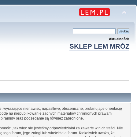
Aktualności:
SKLEP LEM MRÓZ
ne, wyrażające nienawiść, napastliwe, obsceniczne, profanujące orientację
 zgodę na niepublikowanie żadnych materiałów chronionych prawami
i, piramidy oraz podżeganie są również zabronione.
mości, tak więc nie jesteśmy odpowiedzialni za zawarte w nich treści. Nie
 tego forum, jego załogi lub właściciela forum. Ktokolwiek uważa, że