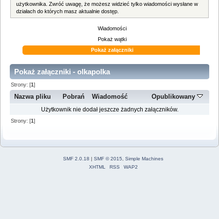
użytkownika. Zwróć uwagę, że możesz widzieć tylko wiadomości wysłane w
działach do których masz aktualnie dostęp.
Wiadomości
Pokaż wątki
Pokaż załączniki
Pokaż załączniki - olkapolka
Strony: [
1
]
Nazwa pliku
Pobrań
Wiadomość
Opublikowany
Użytkownik nie dodał jeszcze żadnych załączników.
Strony: [
1
]
SMF 2.0.18
|
SMF © 2015
,
Simple Machines
XHTML
RSS
WAP2