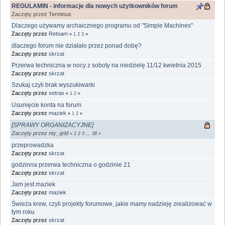
REGULAMIN - informacje dla nowych użytkowników forum
Zaczęty przez Terminus
Dlaczego używamy archaicznego programu od "Simple Machines"
Zaczęty przez
Retsam
«
1
2
3
»
dlaczego forum nie działało przez ponad dobę?
Zaczęty przez
skrzat
Przerwa techniczna w nocy z soboty na niedzielę 11/12 kwietnia 2015
Zaczęty przez
skrzat
Szukaj czyli brak wyszukiwarki
Zaczęty przez
xetras
«
1
2
»
Usunięcie konta na forum
Zaczęty przez
maziek
«
1
2
»
[SPRAWY ORGANIZACYJNE]
Zaczęty przez nty_qrld
«
1
2
3
...
38
»
przeprowadzka
Zaczęty przez
skrzat
godzinna przerwa techniczna o godzinie 21
Zaczęty przez
skrzat
Jam jest maziek
Zaczęty przez
maziek
Świeża krew, czyli projekty forumowe, jakie mamy nadzieję zrealizować w
tym roku
Zaczęty przez
skrzat