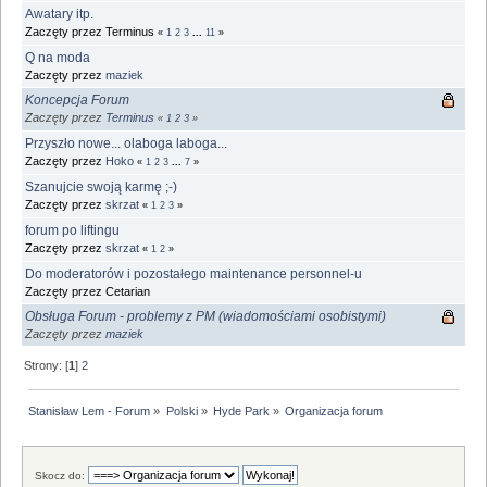
Awatary itp.
Zaczęty przez Terminus
«
1
2
3
...
11
»
Q na moda
Zaczęty przez
maziek
Koncepcja Forum
Zaczęty przez
Terminus
«
1
2
3
»
Przyszło nowe... olaboga laboga...
Zaczęty przez
Hoko
«
1
2
3
...
7
»
Szanujcie swoją karmę ;-)
Zaczęty przez
skrzat
«
1
2
3
»
forum po liftingu
Zaczęty przez
skrzat
«
1
2
»
Do moderatorów i pozostałego maintenance personnel-u
Zaczęty przez Cetarian
Obsługa Forum - problemy z PM (wiadomościami osobistymi)
Zaczęty przez
maziek
Strony: [
1
]
2
Stanisław Lem - Forum
»
Polski
»
Hyde Park
»
Organizacja forum
Skocz do: