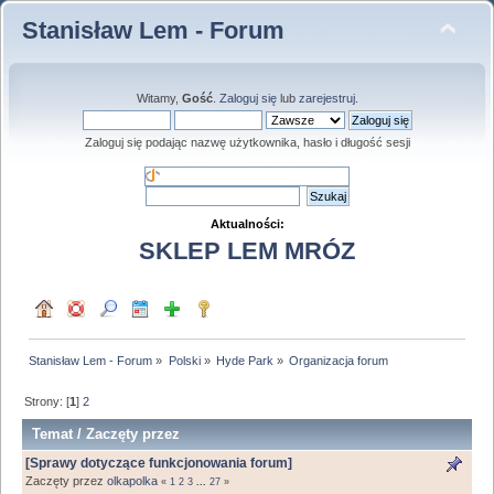
Stanisław Lem - Forum
Witamy,
Gość
.
Zaloguj się
lub
zarejestruj
.
Zaloguj się podając nazwę użytkownika, hasło i długość sesji
Aktualności:
SKLEP LEM MRÓZ
Stanisław Lem - Forum
»
Polski
»
Hyde Park
»
Organizacja forum
Strony: [
1
]
2
Temat
/
Zaczęty przez
[Sprawy dotyczące funkcjonowania forum]
Zaczęty przez
olkapolka
«
1
2
3
...
27
»