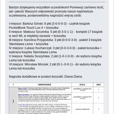
Bardzo dziękujemy wszystkim uczestnikom! Ponieważ zarówno ilość,
jak i jakość Waszych odpowiedzi przeszła nasze najśmielsze
oczekiwania, postanowiliśmy nagrodzić więcej osób:
I miejsce: Bartosz Górski: 6 pkt (3-0-0-0-3) - czytnik książek
PocketBook Touch Lux 4 + koszulka
II miejsce: Mateusz Szczerba: 5 pkt (0-3-0-1-1) - komplet 17 książek
w serii WL w miękkiej oprawie + koszulka
III miejsce: Karolina Przygodzka: 3 pkt (0-0-0-3-0) - pakiet 3 książek
Stanisława Lema + koszulka
IV miejsce: Łukasz Kucharczyk: 3 pkt (0-0-3-0-0) - pakiet koszulka +
wybrana książka Stanisława Lema
V miejsce: Natalia Soszyńska: 2 pkt (1-0-1-0-0) - do wyboru książka
Lema lub koszulka
VI miejsce: Mirosław Mrozek: 2 pkt (0-1–0-0-1) - do wyboru książka
Lema lub koszulka
Nagroda dodatkowa w postaci koszulki: Diana Diana.