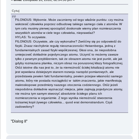
Cytuj
FILONOUS: Wybornie. Może zaczniemy od tego właśnie punktu: czy można
wskrzesić człowieka poprzez odbudowę takiego samego ciała z atomów. W
tym celu musimy pierwej sporządzić doskonale wierny plan rozmieszczenia
wszystkich atomów w ciele tego człowieka, nieprawdaż?
HYLAS: To oczywiste.
FILONOUS: Oczywiste, ale czy wykonalne? Zwróćmy się po odpowiedź do
fizyki. Znasz niechybnie regułę nieoznaczoności Heisenberga, jedną z
fundamentalnych zasad fizyki współczesnej. Głosi ona, że niepodobna
umiejscowić dokładnie pojedynczego atomu. Uczynić to możemy zawsze
tylko z pewnym przybliżeniem, tak że obrazem atomu nie jest punkt, ale jak
gdyby rozmazana plamka, niczym obraz na poruszonej kliszy fotograficznej.
Otóż istotne dla nas jest to, że ta niemożność ścisłej lokalizacji atomu nie
jest wywołana dzisiejszym stanem rozwoju narzędzi pomiarowych, ale
przedstawia pewien fakt fundamentalny, pewien przejaw własności samego
atomu, który nie posiada rozciągłości w takim znaczeniu, jakie manifestują
makroskopowe przedmioty naszego otoczenia codziennego. Otóż jeżeli
niepodobna dokładnie wyznaczyć miejsca, jakie zajmują pojedyncze atomy,
nie można tym samym stworzyć absolutnie ścisłego planu ich
rozmieszczenia w organizmie. Z tego wynika niemożność stworzenia
tożsamej kopii żywego człowieka... quod erat demonstrandum. Czyś
zadowolony?
"Dialog II"