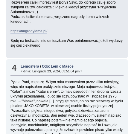
Reżyserem całej imprezy jest Borys Szyc, do którego czuję sporo
sympatii za tzw. całokształt. Pięknie kiedyś przyczytał "Przyjaciela
Automateusza ;-)
Podczas festiwalu zostaną wręczone nagrody Lema w trzech
kategoriach:
https://nagrodylema.pl/
Będę na festiwalu, nie omieszkam Was poinformować, jeżeli wydarzy
się coś ciekawego.
4
Lemosfera
/
Odp: Lem o Masce
«
dnia:
Listopada 23, 2024, 03:51:04 pm »
Pytała Pani, co piszę. W tym roku chorowałem przez kilka miesięcy,
więc nie napisałem praktycznie niczego. Moja najnowsza książka,
"Katar", a może "Katar sienny", to mały pseudothriller, drobna rzecz z
ukrytym przesłaniem. To, co się liczy, powstało w listopadzie 1975
roku – "Maska", nowela [...] intryguje mnie, bo po raz pierwszy w życiu
pisałem JAKO KOBIETA, w pierwszej osobie liczby pojedynczej.
Przeraźliwie piękna, niegodziwa, gotycka dziewica, zarazem
dziewczyna i modliszka. Bóg jeden wie, dlaczego musiałem napisać
taką historię. Co napiszę potem – nie mam bladego pojęcia.
Inercyjnie, machinalnie, mógłbym oczywiście napisać to i owo, ale
wyznaję paleozoiczną opinię, że człowiek powinien pisać tylko wtedy,