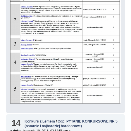
14
Konkurs z Lemem
/
Odp: PYTANIE KONKURSOWE NR 5
(ostatnie i najbardziej hardcorowe)
«
dnia:
Listopada 10, 2018, 02:34:56 pm »