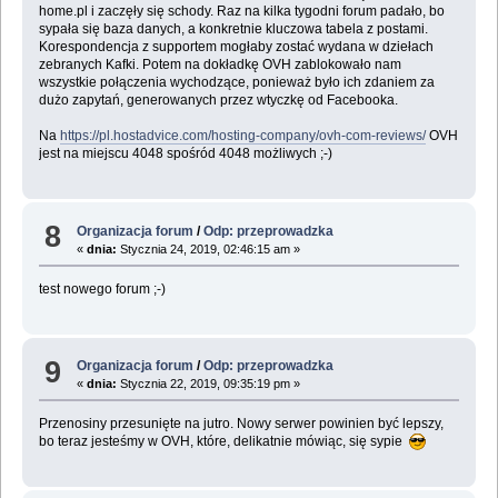
home.pl i zaczęły się schody. Raz na kilka tygodni forum padało, bo
sypała się baza danych, a konkretnie kluczowa tabela z postami.
Korespondencja z supportem mogłaby zostać wydana w dziełach
zebranych Kafki. Potem na dokładkę OVH zablokowało nam
wszystkie połączenia wychodzące, ponieważ było ich zdaniem za
dużo zapytań, generowanych przez wtyczkę od Facebooka.
Na
https://pl.hostadvice.com/hosting-company/ovh-com-reviews/
OVH
jest na miejscu 4048 spośród 4048 możliwych ;-)
8
Organizacja forum
/
Odp: przeprowadzka
«
dnia:
Stycznia 24, 2019, 02:46:15 am »
test nowego forum ;-)
9
Organizacja forum
/
Odp: przeprowadzka
«
dnia:
Stycznia 22, 2019, 09:35:19 pm »
Przenosiny przesunięte na jutro. Nowy serwer powinien być lepszy,
bo teraz jesteśmy w OVH, które, delikatnie mówiąc, się sypie