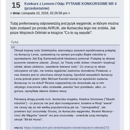
15
Konkurs z Lemem
/
Odp: PYTANIE KONKURSOWE NR 4
(przedostatnie)
«
dnia:
Listopada 10, 2018, 02:26:58 pm »
Tutaj preferowaną odpowiedzią jest język węgierski, w którym można
było zostawić po prostu AVRUK, ale tłumaczka tego nie zrobiła. Jak
pisze Wojciech Orliński w książce "Co to są sepulki":
Cytuj
Okrzyk bojowy rodu Selektrytów, stanowiący zarazem wyrafinowaną pułapkę
na tłumaczy Lema, zastawioną na samym początku Bajek robotów w
opowiadaniu Jak Erg Samowzbudnik bladawca pokonał. Pułapkę tę skrywa
pozornie niewinne zdanie: „Dosyć, że Triody znikł, ledwo »Awruk!« krzyknąć
zdołał, słowo ulubione, zawołanie bitewne rodu”. Co znaczy to słowo
odczytane od tyłu, nie trzeba wyjaśniać żadnemu dorosłemu Polakowi, u
nas również jest to ukochany okrzyk bojowy. Spośród wszystkich tłumaczy
Lema jednak jeden tylko Michael Kandel stanął na wysokości zadania,
tłumacząc to na tickuf! Reszta najwyraźniej nie doszukała się w nim
ukrytego znaczenia i albo zostawiła „awruka” bez przekładu, albo, co
gorsza, wymyślała własne dziwne twory.
Pierwszą drogą poszła m.in. tłumaczka rosyjska, Ariadna Gromowa ("Skazki
robotów") - co jeszcze nie jest złym rozwiązaniem, bowiem w Rosji "awruk"
nie cieszy się aż tak wielką popularnością jak np. "ciamujowtboj", ale
powinien być zrozumiały. Gorzej, że tłumaczka węgierska, Beatrix Muranyi -
choć dla Węgrów "awruk" też jest zrozumiały - umieściła tutaj niemądry
okrzyk "Bit-bit Hurra!".
więcej:
https://solaris.lem.pl/o-lemie/ksiazki-o-lemie/wojciech-orlinski/272-