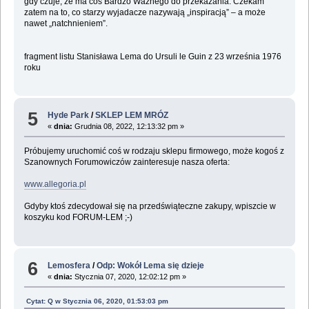
gdy czuje, że ma coś Bardzo Ważnego do przekazania. Czekam
zatem na to, co starzy wyjadacze nazywają „inspiracją” – a może
nawet „natchnieniem”.
fragment listu Stanisława Lema do Ursuli le Guin z 23 września 1976
roku
5
Hyde Park
/
SKLEP LEM MRÓZ
«
dnia:
Grudnia 08, 2022, 12:13:32 pm »
Próbujemy uruchomić coś w rodzaju sklepu firmowego, może kogoś z
Szanownych Forumowiczów zainteresuje nasza oferta:
www.allegoria.pl
Gdyby ktoś zdecydował się na przedświąteczne zakupy, wpiszcie w
koszyku kod FORUM-LEM ;-)
6
Lemosfera
/
Odp: Wokół Lema się dzieje
«
dnia:
Stycznia 07, 2020, 12:02:12 pm »
Cytat: Q w Stycznia 06, 2020, 01:53:03 pm