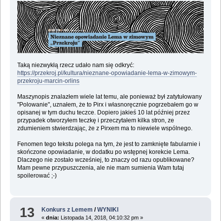
Taką niezwykłą rzecz udało nam się odkryć:
https://przekroj.pl/kultura/nieznane-opowiadanie-lema-w-zimowym-
przekroju-marcin-orlins
Maszynopis znalazłem wiele lat temu, ale ponieważ był zatytułowany
"Polowanie", uznałem, że to Pirx i własnoręcznie pogrzebałem go w
opisanej w tym duchu teczce. Dopiero jakieś 10 lat później przez
przypadek otworzyłem teczkę i przeczytałem kilka stron, ze
zdumieniem stwierdzając, że z Pirxem ma to niewiele wspólnego.
Fenomen tego tekstu polega na tym, że jest to zamknięte fabularnie i
skończone opowiadanie, w dodatku po wstępnej korekcie Lema.
Dlaczego nie zostało wcześniej, to znaczy od razu opublikowane?
Mam pewne przypuszczenia, ale nie mam sumienia Wam tutaj
spoilerować ;-)
13
Konkurs z Lemem
/
WYNIKI
«
dnia:
Listopada 14, 2018, 04:10:32 pm »