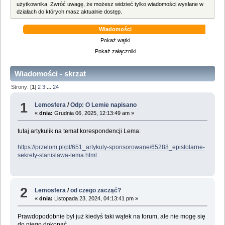
użytkownika. Zwróć uwagę, że możesz widzieć tylko wiadomości wysłane w
działach do których masz aktualnie dostęp.
Wiadomości
Pokaż wątki
Pokaż załączniki
Wiadomości - skrzat
Strony: [
1
]
2
3
...
24
1
Lemosfera
/
Odp: O Lemie napisano
«
dnia:
Grudnia 06, 2025, 12:13:49 am »
tutaj artykulik na temat korespondencji Lema:
https://przelom.pl/pl/651_artykuly-sponsorowane/65288_epistolarne-
sekrety-stanislawa-lema.html
2
Lemosfera
/
od czego zacząć?
«
dnia:
Listopada 23, 2024, 04:13:41 pm »
Prawdopodobnie był już kiedyś taki wątek na forum, ale nie mogę się
do niego dokopać.