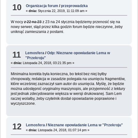
10
Organizacja forum
/
przeprowadzka
«
dnia:
Stycznia 22, 2019, 11:11:09 am »
W nocy
z 22 na 23
z 23 na 24 stycznia będziemy przenosić się na
nowy serwer, stąd przez kilka godzin forum będzie nieczynne, żeby
uniknąć zamieszania z postami.
11
Lemosfera
/
Odp: Nieznane opowiadanie Lema w
"Przekroju"
«
dnia:
Listopada 24, 2018, 03:21:35 pm »
Minimalna korekta była konieczna, bo tekst bez niej byłby
chropowaty, redakcja w zasadzie polegała na usunięciu fragmentów,
które wcześniej zaznaczył sam autor do usunięcia. Myślę, że będzie
można udostępnić oryginalny maszynopis, ale przyjemność z lektury
jest jednak zdecydowanie większa w wersji drukowanej. Sam Lem
raczej wolałby, żeby czytelnik dostał opowiadanie poprawione i
wyczyszczone.
12
Lemosfera
/
Nieznane opowiadanie Lema w "Przekroju"
«
dnia:
Listopada 24, 2018, 01:07:14 pm »