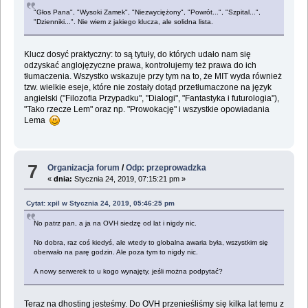
"Głos Pana", "Wysoki Zamek", "Niezwyciężony", "Powrót...", "Szpital...",
"Dzienniki...". Nie wiem z jakiego klucza, ale solidna lista.
Klucz dosyć praktyczny: to są tytuły, do których udało nam się
odzyskać anglojęzyczne prawa, kontrolujemy też prawa do ich
tłumaczenia. Wszystko wskazuje przy tym na to, że MIT wyda również
tzw. wielkie eseje, które nie zostały dotąd przetłumaczone na język
angielski ("Filozofia Przypadku", "Dialogi", "Fantastyka i futurologia"),
"Tako rzecze Lem" oraz np. "Prowokację" i wszystkie opowiadania
Lema
7
Organizacja forum
/
Odp: przeprowadzka
«
dnia:
Stycznia 24, 2019, 07:15:21 pm »
Cytat: xpil w Stycznia 24, 2019, 05:46:25 pm
No patrz pan, a ja na OVH siedzę od lat i nigdy nic.
No dobra, raz coś kiedyś, ale wtedy to globalna awaria była, wszystkim się
oberwało na parę godzin. Ale poza tym to nigdy nic.
A nowy serwerek to u kogo wynajęty, jeśli można podpytać?
Teraz na dhosting jesteśmy. Do OVH przenieśliśmy się kilka lat temu z