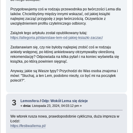
Przygotowujemy coś w rodzaju przewodnika po twórczości Lema dla
laików. Chcielibyśmy między innymi wskazać, od jakiej książki
najlepiej zacząć przygodę z jego twórczością. Oczywiście z
uwzględnieniem profilu czytelniczego odbiorcy.
Zalążek tego artykułu został opublikowany tutaj:
https://allegoria.pl/stanislaw-lem-od-jakiej-ksiazki-zaczac/
Zastanawiam się, czy nie byłoby najlepiej zrobić coś w rodzaju
ankiety wstępnej, po której ankietowany otrzymywałby określoną
rekomendację? Odpowiada na kilka pytań i na koniec wyświetla się
książka, po którą powinien sięgnąć.
Anyway, jakie są Wasze typy? Przychodzi do Was osoba znajoma i
mówi: "Słuchaj, a ten Lem, podobno niezły, co być mi na początek
polecił?".
3
Lemosfera
/
Odp: Wokół Lema się dzieje
«
dnia:
Listopada 23, 2024, 04:03:12 pm »
We wtorek rusza nowa, prawdopodobnie cykliczna, duża impreza w
Łodzi:
https://festiwallema.pl/