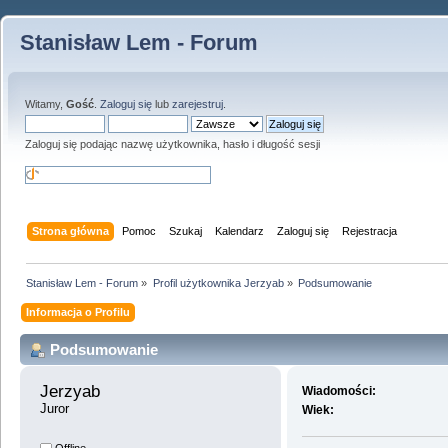
Stanisław Lem - Forum
Witamy,
Gość
.
Zaloguj się
lub
zarejestruj
.
Zaloguj się podając nazwę użytkownika, hasło i długość sesji
Strona główna
Pomoc
Szukaj
Kalendarz
Zaloguj się
Rejestracja
Stanisław Lem - Forum
»
Profil użytkownika Jerzyab
»
Podsumowanie
Informacja o Profilu
Podsumowanie
Jerzyab 
Wiadomości:
Juror
Wiek: