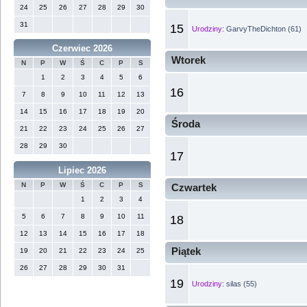
24
25
26
27
28
29
30
31
15
Urodziny:
GarvyTheDichton (61)
Czerwiec 2026
Wtorek
N
P
W
Ś
C
P
S
1
2
3
4
5
6
16
7
8
9
10
11
12
13
14
15
16
17
18
19
20
Środa
21
22
23
24
25
26
27
28
29
30
17
Lipiec 2026
N
P
W
Ś
C
P
S
Czwartek
1
2
3
4
5
6
7
8
9
10
11
18
12
13
14
15
16
17
18
Piątek
19
20
21
22
23
24
25
26
27
28
29
30
31
19
Urodziny:
silas (55)