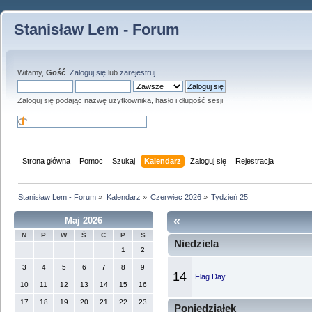
Stanisław Lem - Forum
Witamy,
Gość
.
Zaloguj się
lub
zarejestruj
.
Zaloguj się podając nazwę użytkownika, hasło i długość sesji
Strona główna
Pomoc
Szukaj
Kalendarz
Zaloguj się
Rejestracja
Stanisław Lem - Forum
»
Kalendarz
»
Czerwiec 2026
»
Tydzień 25
«
Maj 2026
N
P
W
Ś
C
P
S
Niedziela
1
2
3
4
5
6
7
8
9
14
Flag Day
10
11
12
13
14
15
16
17
18
19
20
21
22
23
Poniedziałek