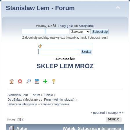
Stanisław Lem - Forum
Witamy,
Gość
.
Zaloguj się
lub
zarejestruj
.
Zaloguj się podając nazwę użytkownika, hasło i długość sesji
Aktualności:
SKLEP LEM MRÓZ
Stanisław Lem - Forum
»
Polski
»
DyLEMaty
(Moderatorzy:
Forum Admin
,
skrzat
) »
Sztuczna inteligencja – szanse i zagrożenia
« poprzedni
następny »
Strony: [
1
]
2
DRUKUJ
Autor
Wątek: Sztuczna inteligencja