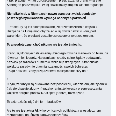
- Tak, pracujemy nad uproszczeniem przekraczania granic w strefie
Schengen przez wojska. W tej chwili każdy kraj ma własne regulacje.
Nie tylko kraj, w Niemczech nawet transport wojsk pomiędzy
poszczególnymi landami wymaga osobnych pozwoleń.
- Procedury są tak skomplikowane, że przemieszczenie wojska z
Hiszpanii na Litwę mogłoby zająć w tej chwili nawet 45 dni, pod
warunkiem, że przejazd zostałby zgłoszony z wyprzedzeniem.
To anegdotyczne, choć nikomu nie jest do śmiechu.
Francuzi, którzy jechali jesienią ubiegłego roku na manewry do Rumunii
również mieli kłopoty. Na granicach służby celne żądały podawania
nazwisk pasażerów i numerów tablic rejestracyjnych. A francuskie
wojsko z zasady nie ujawnia tożsamości swoich żołnierzy.
- Stąd nasz cel, żeby przejazd trwał maksymalnie trzy dni.”
*
O tym, że fabryki są budowane bez pośpiechu, wiedziałem, ale żyłem w
(jak się okazuje złudnym) przekonaniu, że kwestia przemieszczania
wojsk w obrębie państw NATO jest [dobrze] rozwiązana.
Te czterdzieści pięć dni to … brak słów.
Ale
to nie jest wina AI
, tylko cynicznych polityków, a w ostatecznym
rozrachunku gnuśnych ludów/społeczeństw.