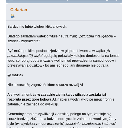
– szanse i zagrożenia (Przeczytany 24476 razy)
Cetarian
Bardzo nie lubię tytułów klikbajtowych.
Dlatego zakładam wątek o tytule neutralnym; „
Sztuczna inteligencja –
szanse i zagrożenia
”.
Być może po kilku postach zjedzie w głąb archiwum, a w wątku „
AI –
przerażająca (?)
wizja
” będą się pojawiały kolejne doniesienia na temat
tego, co robią roboty w czasie wolnym od prowadzenia samochodów i
przyszywania guzików - bo ani jednego, ani drugiego nie potrafią.
@ maziek
Nie lekceważę zagrożeń, które stwarza rozwój AI.
Ale twój lament, że
w zasadzie ziemska cywilizacja została już
rozpruta przez górę lodową AI
, nabiera wody i wkrótce nieuchronnie
zatonie, nie zachęca do dyskusji.
Generalny problem cywilizacji ziemskiej polega na tym, że staje się
coraz bardziej złożona, a ludzie teoretycznie zainteresowani tym, żeby
było (
w największym uproszczeniu
) „
dostatnio, bezpiecznie i zdrowo
”