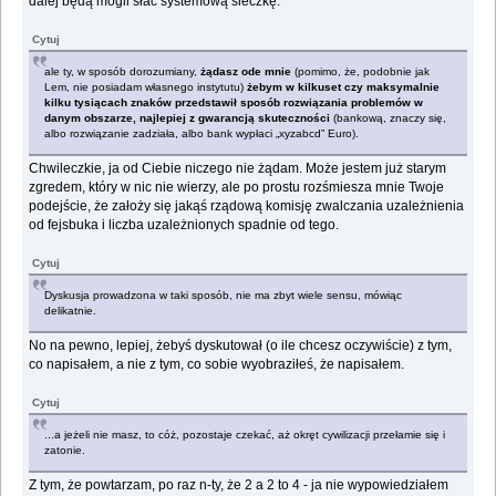
dalej będą mogli słać systemową sieczkę.
Cytuj
ale ty, w sposób dorozumiany,
żądasz ode mnie
(pomimo, że, podobnie jak
Lem, nie posiadam własnego instytutu)
żebym w kilkuset czy maksymalnie
kilku tysiącach znaków przedstawił sposób rozwiązania problemów w
danym obszarze, najlepiej z gwarancją skuteczności
(bankową, znaczy się,
albo rozwiązanie zadziała, albo bank wypłaci „xyzabcd” Euro).
Chwileczkie, ja od Ciebie niczego nie żądam. Może jestem już starym
zgredem, który w nic nie wierzy, ale po prostu rozśmiesza mnie Twoje
podejście, że założy się jakąś rządową komisję zwalczania uzależnienia
od fejsbuka i liczba uzależnionych spadnie od tego.
Cytuj
Dyskusja prowadzona w taki sposób, nie ma zbyt wiele sensu, mówiąc
delikatnie.
No na pewno, lepiej, żebyś dyskutował (o ile chcesz oczywiście) z tym,
co napisałem, a nie z tym, co sobie wyobraziłeś, że napisałem.
Cytuj
...a jeżeli nie masz, to cóż, pozostaje czekać, aż okręt cywilizacji przełamie się i
zatonie.
Z tym, że powtarzam, po raz n-ty, że 2 a 2 to 4 - ja nie wypowiedziałem