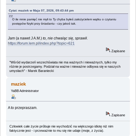
Cytat: maziek w Maja 07, 2026, 09:43:44 pm
O ile mnie pamięć nie myli to Ty chyba byłeś założycielem wątku o czytaniu
postępów fizyki przy śniadaniu - czy jakoś tak.
Jam
(a nawet J A.M.)
to, nie chwaląc się, sprawił
.
https://forum.lem.pl/index.php?topic=621
Zapisane
"Wśród wydarzeń wszechświata nie ma ważnych i nieważnych, tylko my
różnie je postrzegamy. Podział na ważne i nieważne odbywa się w naszych
umysłach" - Marek Baraniecki
maziek
YaBB Administrator
A to przepraszam.
Zapisane
Człowiek całe życie próbuje nie wychodzić na większego idiotę niż nim
faktycznie jest - i przeważnie to mu się nie udaje (moje, z życia).