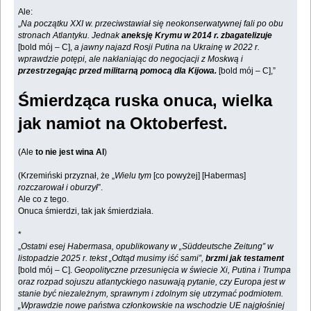
Ale:
„
Na początku XXI w. przeciwstawiał się neokonserwatywnej fali po obu
stronach Atlantyku. Jednak
aneksję Krymu w 2014 r. zbagatelizuje
[bold mój – C],
a jawny najazd Rosji Putina na Ukrainę w 2022 r.
wprawdzie potępi, ale nakłaniając do negocjacji z Moskwą i
przestrzegając przed militarną pomocą dla Kijowa.
[bold mój – C],”
Śmierdząca ruska onuca, wielka
jak namiot na Oktoberfest.
(Ale
to nie jest wina AI
)
(Krzemiński przyznał, że „
Wielu tym
[co powyżej] [Habermas]
rozczarował i oburzył
”.
Ale co z tego.
Onuca śmierdzi, tak jak śmierdziała.
*
„
Ostatni esej Habermasa, opublikowany w „Süddeutsche Zeitung” w
listopadzie 2025 r. tekst „Odtąd musimy iść sami”,
brzmi jak testament
[bold mój – C].
Geopolityczne przesunięcia w świecie Xi, Putina i Trumpa
oraz rozpad sojuszu atlantyckiego nasuwają pytanie, czy Europa jest w
stanie być niezależnym, sprawnym i zdolnym się utrzymać podmiotem.
„Wprawdzie nowe państwa członkowskie na wschodzie UE najgłośniej