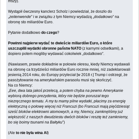
mszy).
Wystąpił ówczesny kanclerz Scholz i powiedział, że doszło do
„
zeitenwende
” i w związku z tym Niemcy wydadzą „
dodatkowo
” na
obronę sto miliardów Euro.
Pytanie dodatkowo
do czego
?
Powinni najpierw wydać te dwieście miliardów Euro, o które
uszczuplili wydatki obronne państw NATO
(z karnymi odsetkami), a
dopiero potem mogliby wydawać cokolwiek „dodatkowo”.
(Nawiasem, prawie dokładnie w połowie okresu, kiedy Niemcy wydawali
na obronę ca trzydzieści miliardów Euro rocznie mniej, niż zadeklarowali
jesienią 2014 roku, do Europy przyleciał [w 2018 r.] Trump i ostrzegł, że
pasożytowanie na amerykańskim parasolu musi się skończyć.
Na co Niemcy:
„
Eee, dwa lata jakoś przelecą, a potem chyba na pewno Amerykanie
wybiorą dobrego prezydenta, który nie będzie poruszał tego
niezręcznego tematu. A my tu mamy pilne wydatki, płacimy za energię
elektryczną o połowę więcej niż Francuzi (bo Francuzi mają pięćdziesiąt
sześć bloków elektrowni atomowych, a my, Niemcy, zamknęliśmy już
większość z naszych dwudziestu dwóch bloków i resztę też zamkniemy,
bo się boimy tsunami na Bałtyku
”)
(Ale
to nie była wina AI
)