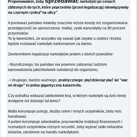
sprzedawać
Proponowałem, żeby
narkotyki po cenach
zbliżonych do tych, które poprzednio (przed legalizacją) obowiązywały
na czarnym rynku/"na ulicy"
.
A ponieważ państwo miałoby znacznie niższe koszty niż zorganizowana
przestępczość (w uproszczeniu: mafia), zyski wynosiłyby ca 90 procent
przychodów.
To ty twierdziłeś, że wszystko się zawali (jak zwykle u ciebie) i trzeba
będzie rozdawać narkotyki narkomanom za darmo.
Zwolennikiem legalizacji narkotyków jestem z dwóch powodów:
- filozoficznego, bo państwo nie powinno zabraniać ludziom
wprowadzania jakichkolwiek substancji do organizmu;
- i drugiego, bardzo ważnego,
praktycznego: pięćdziesiąt pięć lat "war
on drugs" to jedna gigantyczna katastrofa.
Czy potrafisz wskazać jakikolwiek kraj, w którym narkotyki są dziś mniej
dostępne niż dziesięć lat temu?
Mafia korumpuje policję, służby celne i innych urzędników, żeby móc
handlować.
A potem korumpuje adwokatów, pracowników instytucji finansowych i
rozmaitych urzędników różnych szczebli, żeby wyprać setki miliardów
dolarów, zarobione na handlu narkotykami.