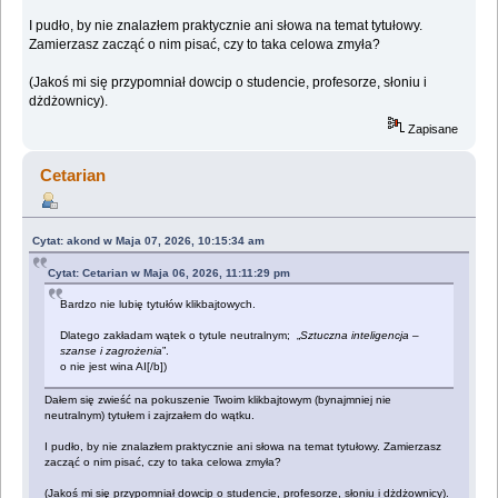
I pudło, by nie znalazłem praktycznie ani słowa na temat tytułowy.
Zamierzasz zacząć o nim pisać, czy to taka celowa zmyła?
(Jakoś mi się przypomniał dowcip o studencie, profesorze, słoniu i
dżdżownicy).
Zapisane
Cetarian
Cytat: akond w Maja 07, 2026, 10:15:34 am
Cytat: Cetarian w Maja 06, 2026, 11:11:29 pm
Bardzo nie lubię tytułów klikbajtowych.
Dlatego zakładam wątek o tytule neutralnym; „
Sztuczna inteligencja –
szanse i zagrożenia
”.
o nie jest wina AI[/b])
Dałem się zwieść na pokuszenie Twoim klikbajtowym (bynajmniej nie
neutralnym) tytułem i zajrzałem do wątku.
I pudło, by nie znalazłem praktycznie ani słowa na temat tytułowy. Zamierzasz
zacząć o nim pisać, czy to taka celowa zmyła?
(Jakoś mi się przypomniał dowcip o studencie, profesorze, słoniu i dżdżownicy).