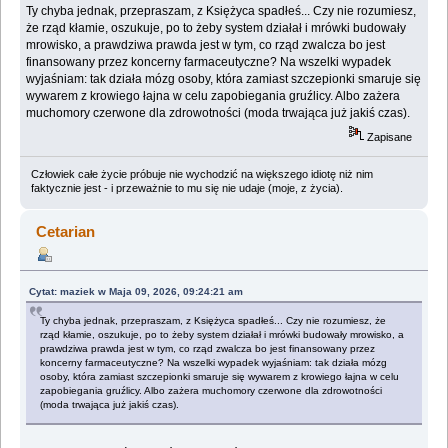
Ty chyba jednak, przepraszam, z Księżyca spadłeś... Czy nie rozumiesz,
że rząd kłamie, oszukuje, po to żeby system działał i mrówki budowały
mrowisko, a prawdziwa prawda jest w tym, co rząd zwalcza bo jest
finansowany przez koncerny farmaceutyczne? Na wszelki wypadek
wyjaśniam: tak działa mózg osoby, która zamiast szczepionki smaruje się
wywarem z krowiego łajna w celu zapobiegania gruźlicy. Albo zażera
muchomory czerwone dla zdrowotności (moda trwająca już jakiś czas).
Zapisane
Człowiek całe życie próbuje nie wychodzić na większego idiotę niż nim
faktycznie jest - i przeważnie to mu się nie udaje (moje, z życia).
Cetarian
Cytat: maziek w Maja 09, 2026, 09:24:21 am
Ty chyba jednak, przepraszam, z Księżyca spadłeś... Czy nie rozumiesz, że
rząd kłamie, oszukuje, po to żeby system działał i mrówki budowały mrowisko, a
prawdziwa prawda jest w tym, co rząd zwalcza bo jest finansowany przez
koncerny farmaceutyczne? Na wszelki wypadek wyjaśniam: tak działa mózg
osoby, która zamiast szczepionki smaruje się wywarem z krowiego łajna w celu
zapobiegania gruźlicy. Albo zażera muchomory czerwone dla zdrowotności
(moda trwająca już jakiś czas).