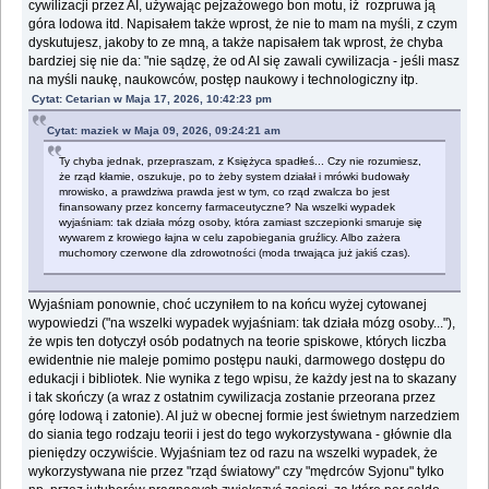
cywilizacji przez AI, używając pejzażowego bon motu, iż rozpruwa ją
góra lodowa itd. Napisałem także wprost, że nie to mam na myśli, z czym
dyskutujesz, jakoby to ze mną, a także napisałem tak wprost, że chyba
bardziej się nie da: "nie sądzę, że od AI się zawali cywilizacja - jeśli masz
na myśli naukę, naukowców, postęp naukowy i technologiczny itp.
Cytat: Cetarian w Maja 17, 2026, 10:42:23 pm
Cytat: maziek w Maja 09, 2026, 09:24:21 am
Ty chyba jednak, przepraszam, z Księżyca spadłeś... Czy nie rozumiesz,
że rząd kłamie, oszukuje, po to żeby system działał i mrówki budowały
mrowisko, a prawdziwa prawda jest w tym, co rząd zwalcza bo jest
finansowany przez koncerny farmaceutyczne? Na wszelki wypadek
wyjaśniam: tak działa mózg osoby, która zamiast szczepionki smaruje się
wywarem z krowiego łajna w celu zapobiegania gruźlicy. Albo zażera
muchomory czerwone dla zdrowotności (moda trwająca już jakiś czas).
Wyjaśniam ponownie, choć uczyniłem to na końcu wyżej cytowanej
wypowiedzi ("na wszelki wypadek wyjaśniam: tak działa mózg osoby..."),
że wpis ten dotyczył osób podatnych na teorie spiskowe, których liczba
ewidentnie nie maleje pomimo postępu nauki, darmowego dostępu do
edukacji i bibliotek. Nie wynika z tego wpisu, że każdy jest na to skazany
i tak skończy (a wraz z ostatnim cywilizacja zostanie przeorana przez
górę lodową i zatonie). AI już w obecnej formie jest świetnym narzedziem
do siania tego rodzaju teorii i jest do tego wykorzystywana - głównie dla
pieniędzy oczywiście. Wyjaśniam tez od razu na wszelki wypadek, że
wykorzystywana nie przez "rząd światowy" czy "mędrców Syjonu" tylko