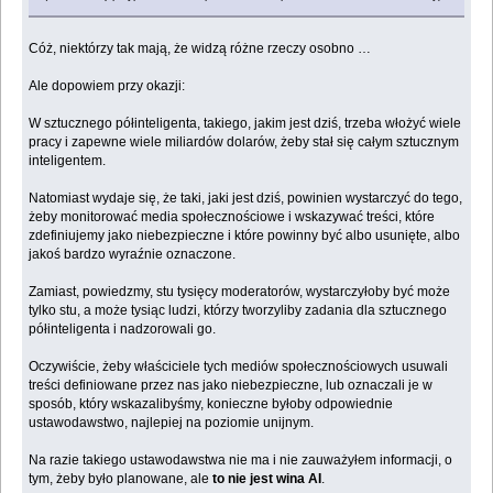
Cóż, niektórzy tak mają, że widzą różne rzeczy osobno …
Ale dopowiem przy okazji:
W sztucznego półinteligenta, takiego, jakim jest dziś, trzeba włożyć wiele
pracy i zapewne wiele miliardów dolarów, żeby stał się całym sztucznym
inteligentem.
Natomiast wydaje się, że taki, jaki jest dziś, powinien wystarczyć do tego,
żeby monitorować media społecznościowe i wskazywać treści, które
zdefiniujemy jako niebezpieczne i które powinny być albo usunięte, albo
jakoś bardzo wyraźnie oznaczone.
Zamiast, powiedzmy, stu tysięcy moderatorów, wystarczyłoby być może
tylko stu, a może tysiąc ludzi, którzy tworzyliby zadania dla sztucznego
półinteligenta i nadzorowali go.
Oczywiście, żeby właściciele tych mediów społecznościowych usuwali
treści definiowane przez nas jako niebezpieczne, lub oznaczali je w
sposób, który wskazalibyśmy, konieczne byłoby odpowiednie
ustawodawstwo, najlepiej na poziomie unijnym.
Na razie takiego ustawodawstwa nie ma i nie zauważyłem informacji, o
tym, żeby było planowane, ale
to nie jest wina AI
.