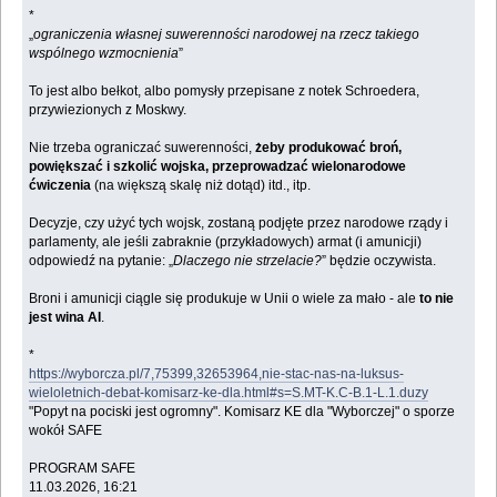
*
„
ograniczenia własnej suwerenności narodowej na rzecz takiego
wspólnego wzmocnienia
”
To jest albo bełkot, albo pomysły przepisane z notek Schroedera,
przywiezionych z Moskwy.
Nie trzeba ograniczać suwerenności,
żeby produkować broń,
powiększać i szkolić wojska, przeprowadzać wielonarodowe
ćwiczenia
(na większą skalę niż dotąd) itd., itp.
Decyzje, czy użyć tych wojsk, zostaną podjęte przez narodowe rządy i
parlamenty, ale jeśli zabraknie (przykładowych) armat (i amunicji)
odpowiedź na pytanie: „
Dlaczego nie strzelacie?
” będzie oczywista.
Broni i amunicji ciągle się produkuje w Unii o wiele za mało - ale
to nie
jest wina AI
.
*
https://wyborcza.pl/7,75399,32653964,nie-stac-nas-na-luksus-
wieloletnich-debat-komisarz-ke-dla.html#s=S.MT-K.C-B.1-L.1.duzy
"Popyt na pociski jest ogromny". Komisarz KE dla "Wyborczej" o sporze
wokół SAFE
PROGRAM SAFE
11.03.2026, 16:21