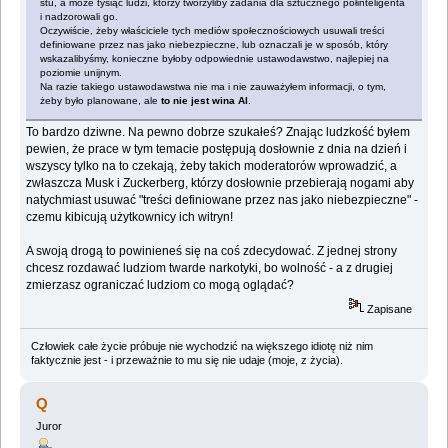
stu, a może tysiąc ludzi, którzy tworzyliby zadania dla sztucznego półinteligenta
i nadzorowali go.
Oczywiście, żeby właściciele tych mediów społecznościowych usuwali treści
definiowane przez nas jako niebezpieczne, lub oznaczali je w sposób, który
wskazalibyśmy, konieczne byłoby odpowiednie ustawodawstwo, najlepiej na
poziomie unijnym.
Na razie takiego ustawodawstwa nie ma i nie zauważyłem informacji, o tym,
żeby było planowane, ale
to nie jest wina AI
.
To bardzo dziwne. Na pewno dobrze szukałeś? Znając ludzkość byłem
pewien, że prace w tym temacie postępują dosłownie z dnia na dzień i
wszyscy tylko na to czekają, żeby takich moderatorów wprowadzić, a
zwłaszcza Musk i Zuckerberg, którzy dosłownie przebierają nogami aby
natychmiast usuwać "treści definiowane przez nas jako niebezpieczne" -
czemu kibicują użytkownicy ich witryn!
A swoją drogą to powinieneś się na coś zdecydować. Z jednej strony
chcesz rozdawać ludziom twarde narkotyki, bo wolność - a z drugiej
zmierzasz ograniczać ludziom co mogą oglądać?
Zapisane
Człowiek całe życie próbuje nie wychodzić na większego idiotę niż nim
faktycznie jest - i przeważnie to mu się nie udaje (moje, z życia).
Q
Juror