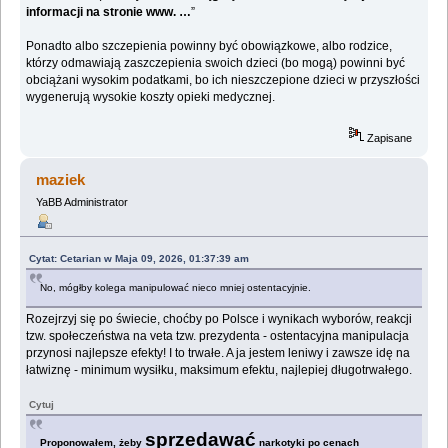
informacji na stronie www. …
”
Ponadto albo szczepienia powinny być obowiązkowe, albo rodzice,
którzy odmawiają zaszczepienia swoich dzieci (bo mogą) powinni być
obciążani wysokim podatkami, bo ich nieszczepione dzieci w przyszłości
wygenerują wysokie koszty opieki medycznej.
Zapisane
maziek
YaBB Administrator
Cytat: Cetarian w Maja 09, 2026, 01:37:39 am
No, mógłby kolega manipulować nieco mniej ostentacyjnie.
Rozejrzyj się po świecie, choćby po Polsce i wynikach wyborów, reakcji
tzw. społeczeństwa na veta tzw. prezydenta - ostentacyjna manipulacja
przynosi najlepsze efekty! I to trwałe. A ja jestem leniwy i zawsze idę na
łatwiznę - minimum wysiłku, maksimum efektu, najlepiej długotrwałego.
Cytuj
sprzedawać
Proponowałem, żeby
narkotyki po cenach