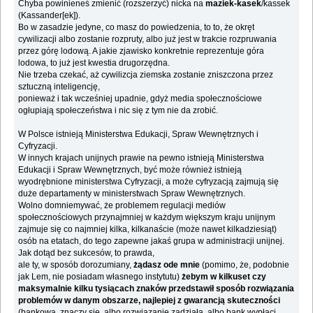
Chyba powinieneś zmienić (rozszerzyć) nicka na
maziek-kasek
/kassek
(Kassander[ek]).
Bo w zasadzie jedyne, co masz do powiedzenia, to to, że okręt
cywilizacji albo zostanie rozpruty, albo już jest w trakcie rozpruwania
przez górę lodową. A jakie zjawisko konkretnie reprezentuje góra
lodowa, to już jest kwestia drugorzędna.
Nie trzeba czekać, aż cywilizcja ziemska zostanie zniszczona przez
sztuczną inteligencję,
ponieważ i tak wcześniej upadnie, gdyż media społecznościowe
ogłupiają społeczeństwa i nic się z tym nie da zrobić.
W Polsce istnieją Ministerstwa Edukacji, Spraw Wewnętrznych i
Cyfryzacji.
W innych krajach unijnych prawie na pewno istnieją Ministerstwa
Edukacji i Spraw Wewnętrznych, być może również istnieją
wyodrębnione ministerstwa Cyfryzacji, a może cyfryzacją zajmują się
duże departamenty w ministerstwach Spraw Wewnętrznych.
Wolno domniemywać, że problemem regulacji mediów
społecznościowych przynajmniej w każdym większym kraju unijnym
zajmuje się co najmniej kilka, kilkanaście (może nawet kilkadziesiąt)
osób na etatach, do tego zapewne jakaś grupa w administracji unijnej.
Jak dotąd bez sukcesów, to prawda,
ale ty, w sposób dorozumiany,
żądasz ode mnie
(pomimo, że, podobnie
jak Lem, nie posiadam własnego instytutu)
żebym w kilkuset czy
maksymalnie kilku tysiącach znaków przedstawił sposób rozwiązania
problemów w danym obszarze, najlepiej z gwarancją skuteczności
(bankową, znaczy się, albo rozwiązanie zadziała, albo bank wypłaci