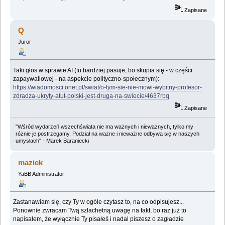
Zapisane
Q
Juror
Taki głos w sprawie AI (tu bardziej pasuje, bo skupia się - w części
zapaywallowej - na aspekcie polityczno-społecznym):
https://wiadomosci.onet.pl/swiat/o-tym-sie-nie-mowi-wybitny-profesor-
zdradza-ukryty-atut-polski-jest-druga-na-swiecie/4637rbq
Zapisane
"Wśród wydarzeń wszechświata nie ma ważnych i nieważnych, tylko my
różnie je postrzegamy. Podział na ważne i nieważne odbywa się w naszych
umysłach" - Marek Baraniecki
maziek
YaBB Administrator
Zastanawiam się, czy Ty w ogóle czytasz to, na co odpisujesz...
Ponownie zwracam Twą szlachetną uwagę na fakt, bo raz już to
napisałem, że wyłącznie Ty pisałeś i nadal piszesz o zagładzie