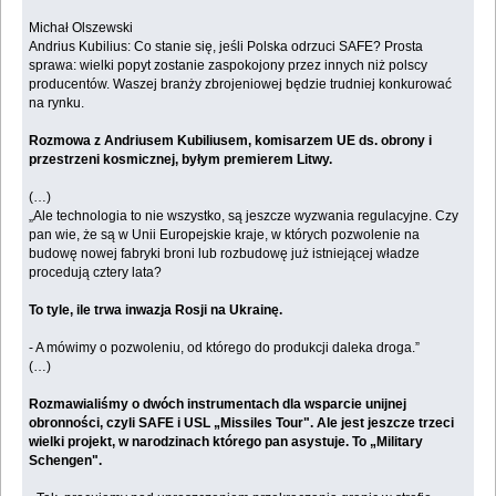
Michał Olszewski
Andrius Kubilius: Co stanie się, jeśli Polska odrzuci SAFE? Prosta
sprawa: wielki popyt zostanie zaspokojony przez innych niż polscy
producentów. Waszej branży zbrojeniowej będzie trudniej konkurować
na rynku.
Rozmowa z Andriusem Kubiliusem, komisarzem UE ds. obrony i
przestrzeni kosmicznej, byłym premierem Litwy.
(…)
„Ale technologia to nie wszystko, są jeszcze wyzwania regulacyjne. Czy
pan wie, że są w Unii Europejskie kraje, w których pozwolenie na
budowę nowej fabryki broni lub rozbudowę już istniejącej władze
procedują cztery lata?
To tyle, ile trwa inwazja Rosji na Ukrainę.
- A mówimy o pozwoleniu, od którego do produkcji daleka droga.”
(…)
Rozmawialiśmy o dwóch instrumentach dla wsparcie unijnej
obronności, czyli SAFE i USL „Missiles Tour". Ale jest jeszcze trzeci
wielki projekt, w narodzinach którego pan asystuje. To „Military
Schengen".