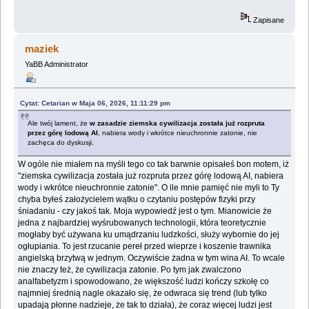
Zapisane
maziek
YaBB Administrator
Cytat: Cetarian w Maja 06, 2026, 11:11:29 pm
Ale twój lament, że
w zasadzie ziemska cywilizacja została już rozpruta
przez górę lodową AI
, nabiera wody i wkrótce nieuchronnie zatonie, nie
zachęca do dyskusji.
W ogóle nie miałem na myśli tego co tak barwnie opisałeś bon motem, iż
"ziemska cywilizacja została już rozpruta przez górę lodową AI, nabiera
wody i wkrótce nieuchronnie zatonie". O ile mnie pamięć nie myli to Ty
chyba byłeś założycielem wątku o czytaniu postępów fizyki przy
śniadaniu - czy jakoś tak. Moja wypowiedź jest o tym. Mianowicie że
jedna z najbardziej wyśrubowanych technologii, która teoretycznie
mogłaby być używana ku umądrzaniu ludzkości, służy wybornie do jej
ogłupiania. To jest rzucanie pereł przed wieprze i koszenie trawnika
angielską brzytwą w jednym. Oczywiście żadna w tym wina AI. To wcale
nie znaczy też, że cywilizacja zatonie. Po tym jak zwalczono
analfabetyzm i spowodowano, że większość ludzi kończy szkołę co
najmniej średnią nagle okazało się, że odwraca się trend (lub tylko
upadają płonne nadzieje, że tak to działa), że coraz więcej ludzi jest