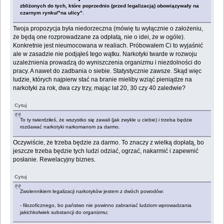
zbliżonych do tych, które poprzednio (przed legalizacją) obowiązywały na
czarnym rynku/"na ulicy"
.
Twoja propozycja była niedorzeczna (mówię tu wyłącznie o założeniu,
że będą one rozprowadzane za odpłatą, nie o idei, że w ogóle).
Konkretnie jest nieumocowana w realiach. Próbowałem Ci to wyjaśnić
ale w zasadzie nie podjąłeś tego wątku. Narkotyki twarde w rozwoju
uzależnienia prowadzą do wyniszczenia organizmu i niezdolności do
pracy. A nawet do zadbania o siebie. Statystycznie zawsze. Skąd więc
ludzie, których najpierw stać na branie mieliby wziąć pieniądze na
narkotyki za rok, dwa czy trzy, mając lat 20, 30 czy 40 zaledwie?
Cytuj
To ty twierdziłeś, że wszystko się zawali (jak zwykle u ciebie) i trzeba będzie
rozdawać narkotyki narkomanom za darmo.
Oczywiście, że trzeba będzie za darmo. To znaczy z wielką dopłatą, bo
jeszcze trzeba będzie tych ludzi odziać, ogrzać, nakarmić i zapewnić
posłanie. Rewelacyjny biznes.
Cytuj
Zwolennikiem legalizacji narkotyków jestem z dwóch powodów:
- filozoficznego, bo państwo nie powinno zabraniać ludziom wprowadzania
jakichkolwiek substancji do organizmu;