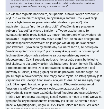
inteligencję, ponieważ i tak wcześniej upadnie, gdyż media społecznościowe
ogłupiają społeczeństwa i nic się z tym nie da zrobić.
No właśnie tego nie napisałem, że upadnie, a nawet wręcz przeciwnie
(cyt.: "To wcale nie znaczy też, że cywilizacja zatonie...tzw. cywilizacja
zawsze była tworzona przez niewielki odsetek populacji"). Nie
napisałem też, że "nic nie da się zrobić". W ogóle nic nie pisałem o
robieniu "czegoś" a tylko się śmiałem z Twego przekonania, że
oznaczanie treści przez takich czy innych "moderatorów" spowoduje ich
usuwanie. Rząd nasz czy inny może zrobić tyle, że zakaże dostępu do
"mediów społecznościowych" do jakiegoś wieku, np. do skończenia
podstawówki. Tylko że to by musiałoby być na zasadzie, że dostęp do
"mediów społecznościowych" jest za weryfikacją wieku a dostarczyciel
tych mediów odpowiada sądownie za dostęp udzielony osobie
niepowołanej. Czyli trzepanie po kiesie i to na duże sumy, bo to jedno
jest skuteczne dla panów takich jak Zuckerberg, Musk i innych Tik-toków.
Problem polega na tym, że ci panowie nie siedzą w Warszawie (jeśli
mówimy o Polsce) i mają głębiej niż im do przewodu światło sięga, co
polski rząd, a nawet europejskie rządy sobie myślą, bo istotą sprawy jest
czy można ich uderzyć finansowo - a to jest trudne, bo nasze sądy mają
za krótkie łapki. Jak widać, przynajmniej w USA, skuteczniejsze od
"myślenia rządów" były procesy wytoczone przez osoby, które
udowadniały systemowe uzależnianie od "mediów społecznościowych".
I jeśli z tych procesów ostaną się jakieś wyroki, to może to mieć wpływ na
tych panów czy te bezosobowe koncerny jak tik-tok. Konkretnie może
mieć, w tym przypadku, wpływ w USA. Bo w Polsce nie musi. W Polsce