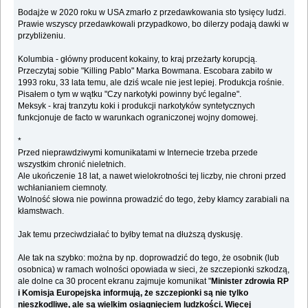
Bodajże w 2020 roku w USA zmarło z przedawkowania sto tysięcy ludzi.
Prawie wszyscy przedawkowali przypadkowo, bo dilerzy podają dawki w
przybliżeniu.
Kolumbia - główny producent kokainy, to kraj przeżarty korupcją.
Przeczytaj sobie "Killing Pablo" Marka Bowmana. Escobara zabito w
1993 roku, 33 lata temu, ale dziś wcale nie jest lepiej. Produkcja rośnie.
Pisałem o tym w wątku "Czy narkotyki powinny być legalne".
Meksyk - kraj tranzytu koki i produkcji narkotyków syntetycznych
funkcjonuje de facto w warunkach ograniczonej wojny domowej.
*
Przed nieprawdziwymi komunikatami w Internecie trzeba przede
wszystkim chronić nieletnich.
Ale ukończenie 18 lat, a nawet wielokrotności tej liczby, nie chroni przed
wchłanianiem ciemnoty.
Wolność słowa nie powinna prowadzić do tego, żeby kłamcy zarabiali na
kłamstwach.
Jak temu przeciwdziałać to byłby temat na dłuższą dyskusję.
Ale tak na szybko: można by np. doprowadzić do tego, że osobnik (lub
osobnica) w ramach wolności opowiada w sieci, że szczepionki szkodzą,
ale dolne ca 30 procent ekranu zajmuje komunikat "
Minister zdrowia RP
i Komisja Europejska informują, że szczepionki są nie tylko
nieszkodliwe, ale są wielkim osiągnięciem ludzkości. Więcej