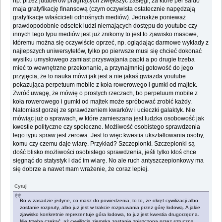
np. przez jutuberów pragnących zwiększyć zasięgi, za które per saldo
maja gratyfikację finansową (czym oczywista ostatecznie napędzają
gratyfikacje właścicieli odnośnych mediów). Jednakże ponieważ
prawdopodobnie odsetek ludzi niemających dostępu do youtube czy
innych tego typu mediów jest już znikomy to jest to zjawisko masowe,
któremu można się oczywiście oprzeć, np. oglądając darmowe wykłady z
najlepszych uniwersytetów, tylko po pierwsze musi się chcieć dokonać
wysiłku umysłowego zamiast przyswajania papki a po drugie trzeba
mieć to wewnętrzne przekonanie, a przynajmniej gotowość do jego
przyjęcia, że to nauka mówi jak jest a nie jakaś gwiazda youtube
pokazująca perpetuum mobile z koła rowerowego i gumki od majtek.
Zwróć uwagę, że mówię o prostych rzeczach, bo perpetuum mobile z
koła rowerowego i gumki od majtek może spróbować zrobić każdy.
Natomiast gorzej ze sprawdzeniem kwarków i ucieczki galaktyk. Nie
mówiąc już o sprawach, w które zamieszana jest ludzka osobowość jak
kwestie polityczne czy społeczne. Możliwość osobistego sprawdzenia
tego typu spraw jest zerowa. Jest to więc kwestia ukształtowania osoby,
komu czy czemu daje wiarę. Przykład? Szczepionki. Szczepionki są
dość blisko możliwości osobistego sprawdzenia, jeśli tylko ktoś chce
sięgnąć do statystyk i dać im wiarę. No ale ruch antyszczepionkowy ma
się dobrze a nawet mam wrażenie, że coraz lepiej.
Cytuj
Bo w zasadzie jedyne, co masz do powiedzenia, to to, że okręt cywilizacji albo
zostanie rozpruty, albo już jest w trakcie rozpruwania przez górę lodową. A jakie
zjawisko konkretnie reprezentuje góra lodowa, to już jest kwestia drugorzędna.
Nie trzeba czekać, aż cywilizcja ziemska zostanie zniszczona przez sztuczną