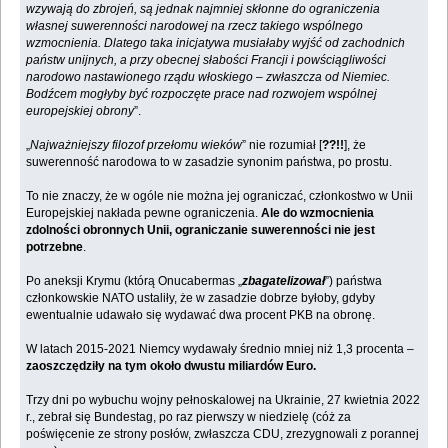
wzywają do zbrojeń, są jednak najmniej skłonne do ograniczenia
własnej suwerenności narodowej na rzecz takiego wspólnego
wzmocnienia. Dlatego taka inicjatywa musiałaby wyjść od zachodnich
państw unijnych, a przy obecnej słabości Francji i powściągliwości
narodowo nastawionego rządu włoskiego – zwłaszcza od Niemiec.
Bodźcem mogłyby być rozpoczęte prace nad rozwojem wspólnej
europejskiej obrony
”.
„
Najważniejszy filozof przełomu wieków
” nie rozumiał [
??!!
], że
suwerenność narodowa to w zasadzie synonim państwa, po prostu.
To nie znaczy, że w ogóle nie można jej ograniczać, członkostwo w Unii
Europejskiej nakłada pewne ograniczenia.
Ale do wzmocnienia
zdolności obronnych Unii, ograniczanie suwerenności nie jest
potrzebne
.
Po aneksji Krymu (którą Onucabermas „
zbagatelizował
”) państwa
członkowskie NATO ustaliły, że w zasadzie dobrze byłoby, gdyby
ewentualnie udawało się wydawać dwa procent PKB na obronę.
W latach 2015-2021 Niemcy wydawały średnio mniej niż 1,3 procenta –
zaoszczędziły na tym około dwustu miliardów Euro.
Trzy dni po wybuchu wojny pełnoskalowej na Ukrainie, 27 kwietnia 2022
r., zebrał się Bundestag, po raz pierwszy w niedzielę (cóż za
poświęcenie ze strony posłów, zwłaszcza CDU, zrezygnowali z porannej