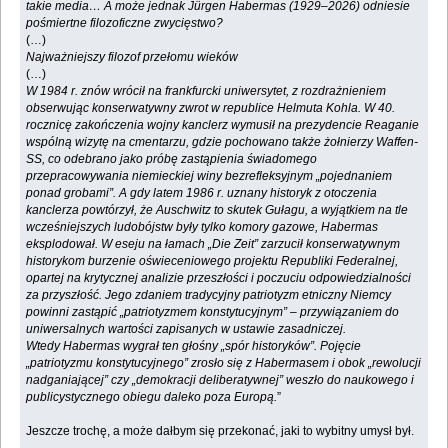
takie media… A może jednak Jürgen Habermas (1929–2026) odniesie
pośmiertne filozoficzne zwycięstwo?
(…)
Najważniejszy filozof przełomu wieków
(…)
W 1984 r. znów wrócił na frankfurcki uniwersytet, z rozdrażnieniem
obserwując konserwatywny zwrot w republice Helmuta Kohla. W 40.
rocznicę zakończenia wojny kanclerz wymusił na prezydencie Reaganie
wspólną wizytę na cmentarzu, gdzie pochowano także żołnierzy Waffen-
SS, co odebrano jako próbę zastąpienia świadomego
przepracowywania niemieckiej winy bezrefleksyjnym „pojednaniem
ponad grobami”. A gdy latem 1986 r. uznany historyk z otoczenia
kanclerza powtórzył, że Auschwitz to skutek Gułagu, a wyjątkiem na tle
wcześniejszych ludobójstw były tylko komory gazowe, Habermas
eksplodował. W eseju na łamach „Die Zeit” zarzucił konserwatywnym
historykom burzenie oświeceniowego projektu Republiki Federalnej,
opartej na krytycznej analizie przeszłości i poczuciu odpowiedzialności
za przyszłość. Jego zdaniem tradycyjny patriotyzm etniczny Niemcy
powinni zastąpić „patriotyzmem konstytucyjnym” – przywiązaniem do
uniwersalnych wartości zapisanych w ustawie zasadniczej.
Wtedy Habermas wygrał ten głośny „spór historyków”. Pojęcie
„patriotyzmu konstytucyjnego” zrosło się z Habermasem i obok „rewolucji
nadganiającej” czy „demokracji deliberatywnej” weszło do naukowego i
publicystycznego obiegu daleko poza Europą.
”
Jeszcze trochę, a może dałbym się przekonać, jaki to wybitny umysł był.