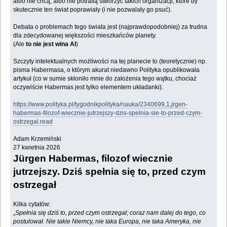
albo nie chcą, albo nie potrafią stworzyć takich organizacji, które by
skutecznie ten świat poprawiały (i nie pozwalały go psuć).
Debata o problemach tego świata jest (najprawdopodobniej) za trudna
dla zdecydowanej większości mieszkańców planety.
(Ale
to nie jest wina AI
)
Szczyty intelektualnych możliwości na tej planecie to (teoretycznie) np.
pisma Habermasa, o którym akurat niedawno Polityka opublikowała
artykuł (co w sumie skłoniło mnie do założenia tego wątku, chociaż
oczywiście Habermas jest tylko elementem układanki).
https://www.polityka.pl/tygodnikpolityka/nauka/2340699,1,jrgen-
habermas-filozof-wiecznie-jutrzejszy-dzis-spelnia-sie-to-przed-czym-
ostrzegal.read
Adam Krzemiński
27 kwietnia 2026
Jürgen Habermas, filozof wiecznie
jutrzejszy. Dziś spełnia się to, przed czym
ostrzegał
Kilka cytatów:
„
Spełnia się dziś to, przed czym ostrzegał; coraz nam dalej do tego, co
postulował. Nie takie Niemcy, nie taka Europa, nie taka Ameryka, nie