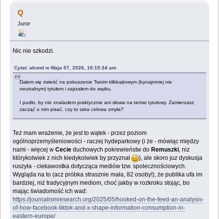
Q
Juror
Nic nie szkodzi.
Cytat: akond w Maja 07, 2026, 10:15:34 am
Dałem się zwieść na pokuszenie Twoim klikbajtowym (bynajmniej nie
neutralnym) tytułem i zajrzałem do wątku.
I pudło, by nie znalazłem praktycznie ani słowa na temat tytułowy. Zamierzasz
zacząć o nim pisać, czy to taka celowa zmyła?
Też mam wrażenie, że jest to wątek - przez poziom
ogólnoprzemyśleniowości - raczej hydeparkowy (i że - mówiąc między
nami - więcej w
Cecie
duchowych pokrewieństw do
Remuszki
, niz
którykolwiek z nich kiedykolwiek by przyznał
), ale skoro juz dyskusja
ruszyła - ciekawostka dotycząca mediów tzw. spolecznościowych.
Wygląda na to (acz próbka strasznie mała, 82 osoby!), że publika ufa im
bardziej, niż tradycyjnym mediom, choć jakby w rozkroku stojąc, bo
mając świadomość ich wad:
https://journalismresearch.org/2025/05/hooked-on-the-feed-an-analysis-
of-how-facebook-tiktok-and-x-shape-information-consumption-in-
eastern-europe/