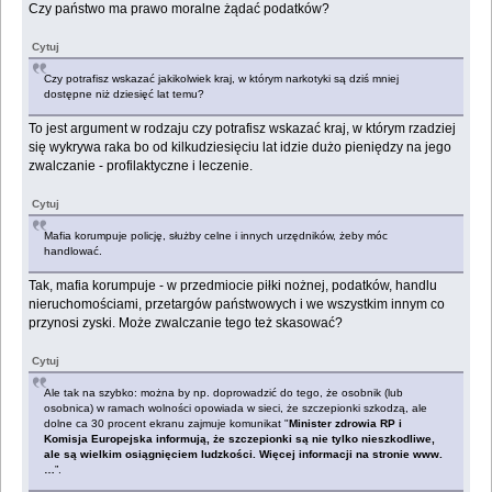
Czy państwo ma prawo moralne żądać podatków?
Cytuj
Czy potrafisz wskazać jakikolwiek kraj, w którym narkotyki są dziś mniej
dostępne niż dziesięć lat temu?
To jest argument w rodzaju czy potrafisz wskazać kraj, w którym rzadziej
się wykrywa raka bo od kilkudziesięciu lat idzie dużo pieniędzy na jego
zwalczanie - profilaktyczne i leczenie.
Cytuj
Mafia korumpuje policję, służby celne i innych urzędników, żeby móc
handlować.
Tak, mafia korumpuje - w przedmiocie piłki nożnej, podatków, handlu
nieruchomościami, przetargów państwowych i we wszystkim innym co
przynosi zyski. Może zwalczanie tego też skasować?
Cytuj
Ale tak na szybko: można by np. doprowadzić do tego, że osobnik (lub
osobnica) w ramach wolności opowiada w sieci, że szczepionki szkodzą, ale
dolne ca 30 procent ekranu zajmuje komunikat "
Minister zdrowia RP i
Komisja Europejska informują, że szczepionki są nie tylko nieszkodliwe,
ale są wielkim osiągnięciem ludzkości. Więcej informacji na stronie www.
…
”.