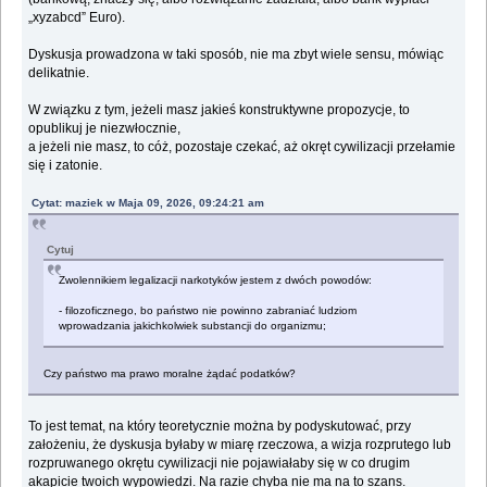
„xyzabcd” Euro).
Dyskusja prowadzona w taki sposób, nie ma zbyt wiele sensu, mówiąc
delikatnie.
W związku z tym, jeżeli masz jakieś konstruktywne propozycje, to
opublikuj je niezwłocznie,
a jeżeli nie masz, to cóż, pozostaje czekać, aż okręt cywilizacji przełamie
się i zatonie.
Cytat: maziek w Maja 09, 2026, 09:24:21 am
Cytuj
Zwolennikiem legalizacji narkotyków jestem z dwóch powodów:
- filozoficznego, bo państwo nie powinno zabraniać ludziom
wprowadzania jakichkolwiek substancji do organizmu;
Czy państwo ma prawo moralne żądać podatków?
To jest temat, na który teoretycznie można by podyskutować, przy
założeniu, że dyskusja byłaby w miarę rzeczowa, a wizja rozprutego lub
rozpruwanego okrętu cywilizacji nie pojawiałaby się w co drugim
akapicie twoich wypowiedzi. Na razie chyba nie ma na to szans.