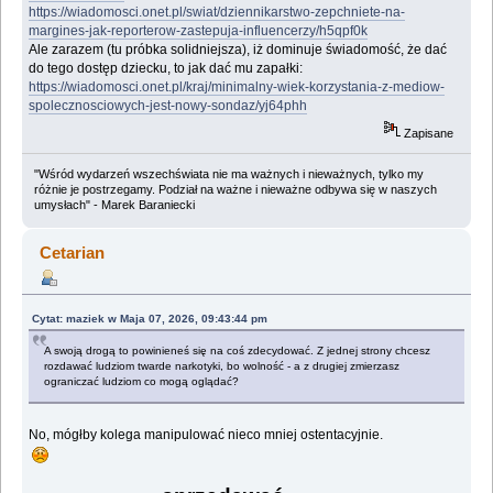
https://wiadomosci.onet.pl/swiat/dziennikarstwo-zepchniete-na-
margines-jak-reporterow-zastepuja-influencerzy/h5qpf0k
Ale zarazem (tu próbka solidniejsza), iż dominuje świadomość, że dać
do tego dostęp dziecku, to jak dać mu zapałki:
https://wiadomosci.onet.pl/kraj/minimalny-wiek-korzystania-z-mediow-
spolecznosciowych-jest-nowy-sondaz/yj64phh
Zapisane
"Wśród wydarzeń wszechświata nie ma ważnych i nieważnych, tylko my
różnie je postrzegamy. Podział na ważne i nieważne odbywa się w naszych
umysłach" - Marek Baraniecki
Cetarian
Cytat: maziek w Maja 07, 2026, 09:43:44 pm
A swoją drogą to powinieneś się na coś zdecydować. Z jednej strony chcesz
rozdawać ludziom twarde narkotyki, bo wolność - a z drugiej zmierzasz
ograniczać ludziom co mogą oglądać?
No, mógłby kolega manipulować nieco mniej ostentacyjnie.