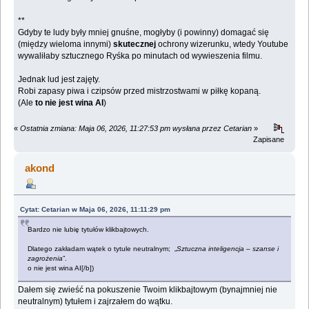
**
Gdyby te ludy były mniej gnuśne, mogłyby (i powinny) domagać się
(między wieloma innymi)
skutecznej
ochrony wizerunku, wtedy Youtube
wywaliłaby sztucznego Ryśka po minutach od wywieszenia filmu.
Jednak lud jest zajęty.
Robi zapasy piwa i czipsów przed mistrzostwami w piłkę kopaną.
(Ale
to nie jest wina AI
)
«
Ostatnia zmiana: Maja 06, 2026, 11:27:53 pm wysłana przez Cetarian
»
Zapisane
akond
Cytat: Cetarian w Maja 06, 2026, 11:11:29 pm
Bardzo nie lubię tytułów klikbajtowych.
Dlatego zakładam wątek o tytule neutralnym; „
Sztuczna inteligencja – szanse i
zagrożenia
”.
o nie jest wina AI[/b])
Dałem się zwieść na pokuszenie Twoim klikbajtowym (bynajmniej nie
neutralnym) tytułem i zajrzałem do wątku.