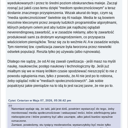
wyedukowanych i przez to średni poziom obskuranctwa maleje. Zaczął
rosnąć już jakiś czas temu dzięki "mediom społecznościowym" a teraz
dostanie znacznego przyspieszenia. Wszak akurat do tego, czym są
"media społecznościowe" świetnie się AI nadaje. Media te są bowiem
mozolnie kleconymi przez zespoły ludzkich programistów algorytmami,
których jedynym celem jest aby ludzie jak najdłużej oglądali
neverendingową zawartość, a w zasadzie reklamy, albo tę zawartość
produkowali sami za drobnym wynagrodzeniem, co przysparza
właścicielom pieniążków. Teraz się za to weźmie AI. A w zasadzie wzięła.
Tym niemniej tzw. cywilizacja zawsze była tworzona przez niewielki
odsetek populacji. Reszta tylko jej używała (albo rujnowała).
Dlatego nie sądzę, że od AI się zawali cywilizacja - jeśli masz na myśli
naukę, naukowców, postęp naukowy i technologiczny itp. Jeśli już
miałbym się we w miarę krótkim czasie spodziewać nieszczęść to nie z
powodu ogłupienia mas, tylko z powodu, że AI nie jest po to robiona,
żeby oglądać rolki w "mediach społecznościowych". Jak sobie
popatrzysz jakie pieniądze na to idą to jest raczej jasne, że nie po to.
Cytat: Cetarian w Maja 07, 2026, 05:36:42 pm
Natomiast wydaje się, że taki, jaki jest dziś, powinien wystarczyć do tego, żeby
monitorować media społecznościowe i wskazywać treści, które zdefiniujemy jako
niebezpieczne i które powinny być albo usunięte, albo jakoś bardzo wyraźnie
oznaczone.
Zamiast, powiedzmy, stu tysięcy moderatorów, wystarczyłoby być może tylko