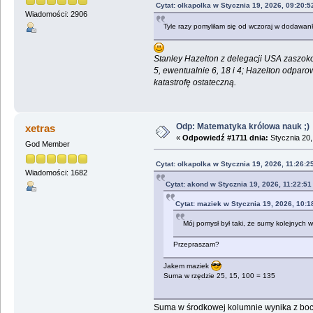
Cytat: olkapolka w Stycznia 19, 2026, 09:20:
Wiadomości: 2906
Tyle razy pomyliłam się od wczoraj w dodawan
Stanley Hazelton z delegacji USA zaszokow
5, ewentualnie 6, 18 i 4; Hazelton odparo
katastrofę ostateczną.
Odp: Matematyka królowa nauk ;)
xetras
«
Odpowiedź #1711 dnia:
Stycznia 20,
God Member
Cytat: olkapolka w Stycznia 19, 2026, 11:26:2
Wiadomości: 1682
Cytat: akond w Stycznia 19, 2026, 11:22:5
Cytat: maziek w Stycznia 19, 2026, 10:
Mój pomysł był taki, że sumy kolejnych w
Przepraszam?
Jakem maziek
Suma w rzędzie 25, 15, 100 = 135
Suma w środkowej kolumnie wynika z boc