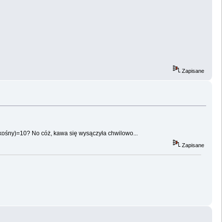
Zapisane
 skośny)=10? No cóż, kawa się wysączyła chwilowo...
Zapisane