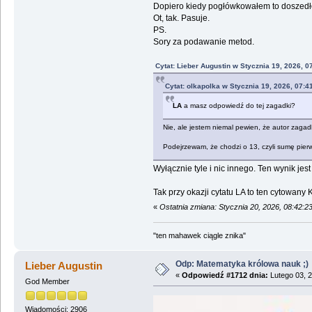
Dopiero kiedy pogłówkowałem to doszed
Ot, tak. Pasuje.
PS.
Sory za podawanie metod.
Cytat: Lieber Augustin w Stycznia 19, 2026, 0
Cytat: olkapolka w Stycznia 19, 2026, 07:4
LA
a masz odpowiedź do tej zagadki?
Nie, ale jestem niemal pewien, że autor zagad
Podejrzewam, że chodzi o 13, czyli sumę pierwi
Wyłącznie tyle i nic innego. Ten wynik je
Tak przy okazji cytatu LA to ten cytowany
«
Ostatnia zmiana: Stycznia 20, 2026, 08:42:
"ten mahawek ciągle znika"
Odp: Matematyka królowa nauk ;)
Lieber Augustin
«
Odpowiedź #1712 dnia:
Lutego 03, 2
God Member
Wiadomości: 2906