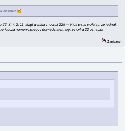
e zsumowałam
o 22; 3, 7, 2, 11, skąd wynika znowuż 22!! — Ktoś wstał wołając, że jednak
acie klucza numerycznego i dowiedziałem się, że cyfra 22 oznacza
Zapisane