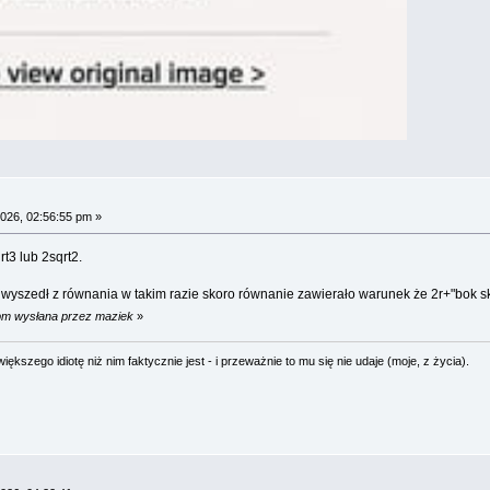
026, 02:56:55 pm »
t3 lub 2sqrt2.
emu wyszedł z równania w takim razie skoro równanie zawierało warunek że 2r+"bok
 pm wysłana przez maziek
»
ększego idiotę niż nim faktycznie jest - i przeważnie to mu się nie udaje (moje, z życia).