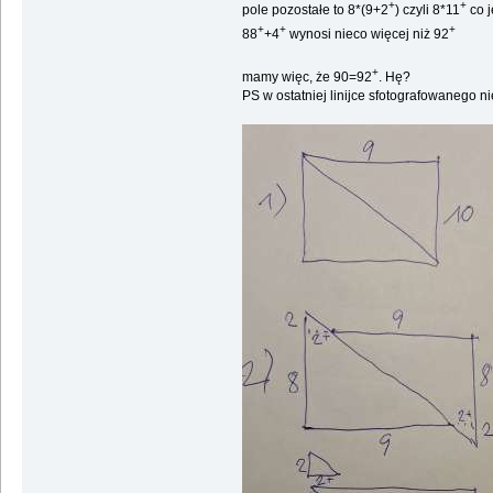
+
+
pole pozostałe to 8*(9+2
) czyli 8*11
co j
+
+
+
88
+4
wynosi nieco więcej niż 92
+
mamy więc, że 90=92
. Hę?
PS w ostatniej linijce sfotografowanego