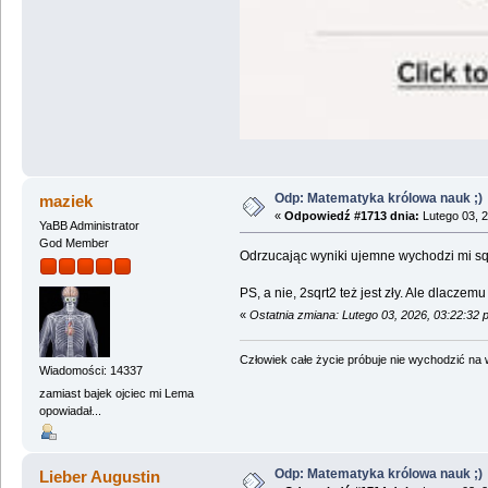
Odp: Matematyka królowa nauk ;)
maziek
«
Odpowiedź #1713 dnia:
Lutego 03, 2
YaBB Administrator
God Member
Odrzucając wyniki ujemne wychodzi mi sqr
PS, a nie, 2sqrt2 też jest zły. Ale dlacz
«
Ostatnia zmiana: Lutego 03, 2026, 03:22:32
Człowiek całe życie próbuje nie wychodzić na wi
Wiadomości: 14337
zamiast bajek ojciec mi Lema
opowiadał...
Odp: Matematyka królowa nauk ;)
Lieber Augustin