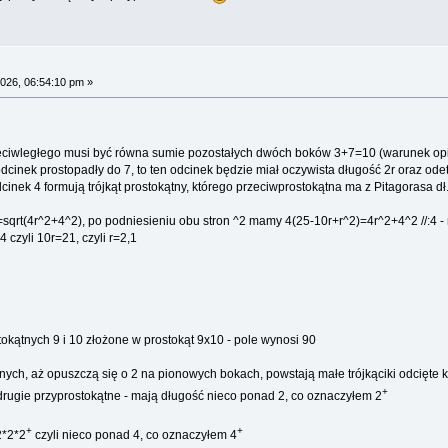
026, 06:54:10 pm »
rzeciwległego musi być równa sumie pozostałych dwóch boków 3+7=10 (warunek op
dcinek prostopadły do 7, to ten odcinek będzie miał oczywista długość 2r oraz odet
inek 4 formują trójkąt prostokątny, którego przeciwprostokątna ma z Pitagorasa dł
-r)=sqrt(4r^2+4^2), po podniesieniu obu stron ^2 mamy 4(25-10r+r^2)=4r^2+4^2 //:4
4 czyli 10r=21, czyli r=2,1
tokątnych 9 i 10 złożone w prostokąt 9x10 - pole wynosi 90
ątnych, aż opuszczą się o 2 na pionowych bokach, powstają małe trójkąciki odcięte
+
drugie przyprostokątne - mają długość nieco ponad 2, co oznaczyłem 2
+
+
2*2*2
czyli nieco ponad 4, co oznaczyłem 4