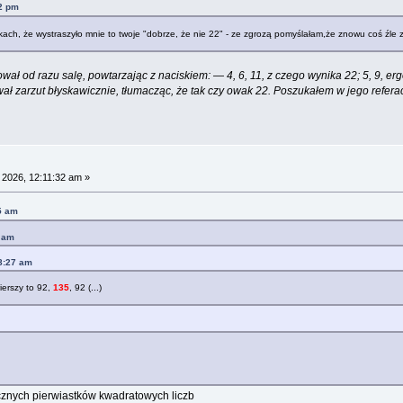
52 pm
kach, że wystraszyło mnie to twoje "dobrze, że nie 22" - ze zgrozą pomyślałam,że znowu coś źl
ał od razu salę, powtarzając z naciskiem: — 4, 6, 11, z czego wynika 22; 5, 9, erg
wał zarzut błyskawicznie, tłumacząc, że tak czy owak 22. Poszukałem w jego refer
 2026, 12:11:32 am »
5 am
1 am
18:27 am
ierszy to 92,
135
, 92 (...)
znych pierwiastków kwadratowych liczb