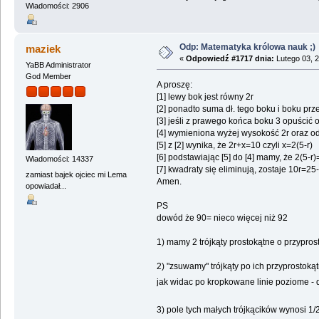
Wiadomości: 2906
Odp: Matematyka królowa nauk ;)
maziek
«
Odpowiedź #1717 dnia:
Lutego 03, 2
YaBB Administrator
God Member
A proszę:
[1] lewy bok jest równy 2r
[2] ponadto suma dł. tego boku i boku p
[3] jeśli z prawego końca boku 3 opuścić o
[4] wymieniona wyżej wysokość 2r oraz odc
[5] z [2] wynika, że 2r+x=10 czyli x=2(5-r)
[6] podstawiając [5] do [4] mamy, że 2(5
Wiadomości: 14337
[7] kwadraty się eliminują, zostaje 10r=25-
zamiast bajek ojciec mi Lema
Amen.
opowiadał...
PS
dowód że 90= nieco więcej niż 92
1) mamy 2 trójkąty prostokątne o przypros
2) "zsuwamy" trójkąty po ich przyprostok
jak widac po kropkowane linie poziome - 
3) pole tych małych trójkącików wynosi 1/