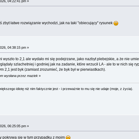
026, 04:22:41 pm »
 zbyt łatwe rozwiązanie wychodzi, jak na taki "obiecujący" rysunek
026, 04:38:15 pm »
w mi wyszło to 2,1 ale wydało mi się podejrzane, jako nazbyt plebejskie, a że nie
glądały szlachetniej i godniej jak na zadanie, które wrzucił LA - ale to w nich się
m 2,1 jest byk (zamiast zrozumieć, że byk był w pierwiastkach).
 pm wysłana przez maziek
»
ększego idiotę niż nim faktycznie jest - i przeważnie to mu się nie udaje (moje, z życia).
026, 06:25:05 pm »
y pokrywa się w tym przypadku z moim