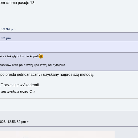
łem czemu pasuje 13.
7:59:34 pm
1:52 pm
ki aż tak głęboko nie kopał
astków liczb po prawej i po lewej od pytajnika.
st po prostu jednoznaczny i uzyskany najprostszą metodą.
 KF oczekuje w Akademii.
23 am wysłana przez Q
»
026, 12:53:52 pm »