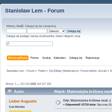
Stanisław Lem - Forum
Witamy,
Gość
.
Zaloguj się
lub
zarejestruj
.
Zaloguj się podając nazwę użytkownika, hasło i długość sesji
Strona główna
Pomoc
Szukaj
Kalendarz
Zaloguj się
Rejestracja
Stanisław Lem - Forum
»
Polski
»
DyLEMaty
(Moderatorzy:
Forum Admin
,
skrzat
) »
M
Strony:
1
...
113
114
[
115
]
116
117
118
Autor
Wątek: Matematyka królowa nauk 
Odp: Matematyka królowa nauk ;)
Lieber Augustin
«
Odpowiedź #1710 dnia:
Stycznia 19,
God Member