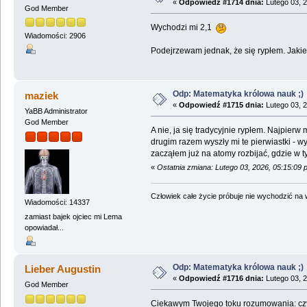
«
Odpowiedź #1714 dnia:
Lutego 03, 2
God Member
Wychodzi mi 2,1
Wiadomości: 2906
Podejrzewam jednak, że się rypłem. Jakieś
Odp: Matematyka królowa nauk ;)
maziek
«
Odpowiedź #1715 dnia:
Lutego 03, 2
YaBB Administrator
God Member
A nie, ja się tradycyjnie rypłem. Najpier
drugim razem wyszły mi te pierwiastki - wy
zacząłem już na atomy rozbijać, gdzie w ty
«
Ostatnia zmiana: Lutego 03, 2026, 05:15:09
Człowiek całe życie próbuje nie wychodzić na wi
Wiadomości: 14337
zamiast bajek ojciec mi Lema
opowiadał...
Odp: Matematyka królowa nauk ;)
Lieber Augustin
«
Odpowiedź #1716 dnia:
Lutego 03, 2
God Member
Ciekawym Twojego toku rozumowania: cz