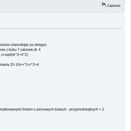
Zapisane
isania czworokąta na okręgu)
nie z boku 7 odcinek dł. 4
. x=sqrt(4r^2+4^2)
 - mamy 25-10r+r^2=r^2+4
 kropkowanymi liniami o pionowych bokach - przyprostokątnych = 2