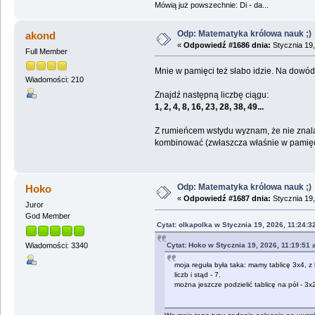
Mówią już powszechnie: Di - da...
Odp: Matematyka królowa nauk ;)
akond
«
Odpowiedź #1686 dnia:
Stycznia 19,
Full Member
Mnie w pamięci też słabo idzie. Na dowód 
Wiadomości: 210
Znajdź następną liczbę ciągu:
1, 2, 4, 8, 16, 23, 28, 38, 49...
Z rumieńcem wstydu wyznam, że nie znalaz
kombinować (zwłaszcza właśnie w pamięc
Odp: Matematyka królowa nauk ;)
Hoko
«
Odpowiedź #1687 dnia:
Stycznia 19,
Juror
God Member
Cytat: olkapolka w Stycznia 19, 2026, 11:24:3
Cytat: Hoko w Stycznia 19, 2026, 11:19:51
Wiadomości: 3340
moja reguła była taka: mamy tablicę 3x4, z k
liczb i stąd - 7.
można jeszcze podzielić tablicę na pół - 3