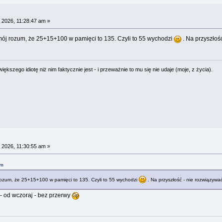
 2026, 11:28:47 am »
 mój rozum, że 25+15+100 w pamięci to 135. Czyli to 55 wychodzi
. Na przyszłość
ększego idiotę niż nim faktycznie jest - i przeważnie to mu się nie udaje (moje, z życia).
 2026, 11:30:55 am »
am
 rozum, że 25+15+100 w pamięci to 135. Czyli to 55 wychodzi
. Na przyszłość - nie rozwiązywać
- od wczoraj - bez przerwy