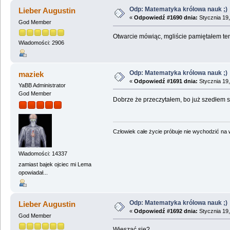
Odp: Matematyka królowa nauk ;)
Lieber Augustin
«
Odpowiedź #1690 dnia:
Stycznia 19,
God Member
Otwarcie mówiąc, mgliście pamiętałem te
Wiadomości: 2906
Odp: Matematyka królowa nauk ;)
maziek
«
Odpowiedź #1691 dnia:
Stycznia 19,
YaBB Administrator
God Member
Dobrze że przeczytałem, bo już szedłem si
Człowiek całe życie próbuje nie wychodzić na wi
Wiadomości: 14337
zamiast bajek ojciec mi Lema
opowiadał...
Odp: Matematyka królowa nauk ;)
Lieber Augustin
«
Odpowiedź #1692 dnia:
Stycznia 19,
God Member
Wieszać się?