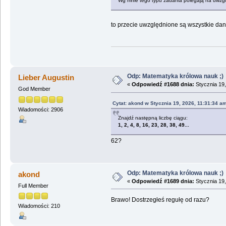
Wg mnie tego typu zadania polegają na uwzglę
to przecie uwzględnione są wszystkie dane
Odp: Matematyka królowa nauk ;)
Lieber Augustin
«
Odpowiedź #1688 dnia:
Stycznia 19,
God Member
Cytat: akond w Stycznia 19, 2026, 11:31:34 a
Wiadomości: 2906
Znajdź następną liczbę ciągu:
1, 2, 4, 8, 16, 23, 28, 38, 49...
62?
Odp: Matematyka królowa nauk ;)
akond
«
Odpowiedź #1689 dnia:
Stycznia 19,
Full Member
Brawo! Dostrzegłeś regułę od razu?
Wiadomości: 210