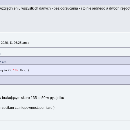
zględnieniu wszystkich danych - bez odrzucania - i to nie jednego a dwóch rzędó
 2026, 11:26:25 am »
m
27 am
szy to 92,
135
, 92 (...)
w brakującym skoro 135 to 50 w pytajniku.
odrzuciłam za niepewność pomiaru;)