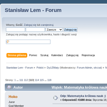
Stanisław Lem - Forum
Witamy,
Gość
.
Zaloguj się
lub
zarejestruj
.
Zaloguj się podając nazwę użytkownika, hasło i długość sesji
Strona główna
Pomoc
Szukaj
Kalendarz
Zaloguj się
Rejestracja
Stanisław Lem - Forum
»
Polski
»
DyLEMaty
(Moderatorzy:
Forum Admin
,
skrzat
) »
M
Strony:
1
...
111
112
[
113
]
114
115
...
118
Autor
Wątek: Matematyka królowa nauk 
Odp: Matematyka królowa nauk ;)
Hoko
«
Odpowiedź #1680 dnia:
Stycznia 19,
Juror
God Member