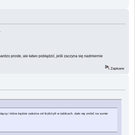
.
dzo proste, ale łatwo pobłądzić, jeśli zaczyna się nadmiernie
Zapisane
łączy i która będzie zależna od liczb/cyfr w tablicach. dało się zrobić na sumie