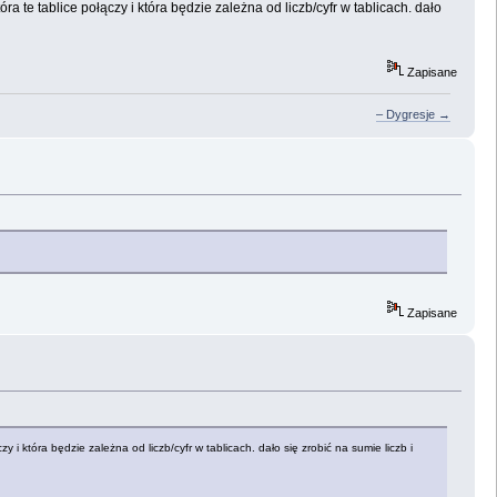
ra te tablice połączy i która będzie zależna od liczb/cyfr w tablicach. dało
Zapisane
– Dygresje →
Zapisane
y i która będzie zależna od liczb/cyfr w tablicach. dało się zrobić na sumie liczb i