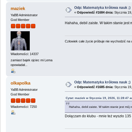
Odp: Matematyka królowa nauk ;)
maziek
«
Odpowiedź #1684 dnia:
Stycznia 19,
YaBB Administrator
God Member
Hahaha, debil zaiste. W takim stanie jest
Człowiek całe życie próbuje nie wychodzić na wi
Wiadomości: 14337
zamiast bajek ojciec mi Lema
opowiadał...
Odp: Matematyka królowa nauk ;)
olkapolka
«
Odpowiedź #1685 dnia:
Stycznia 19,
YaBB Administrator
God Member
Cytat: maziek w Stycznia 19, 2026, 11:28:47 
Wiadomości: 7250
Hahaha, debil zaiste. W takim stanie jest mój
Dołączam do klubu - mnie też wyszło 135 