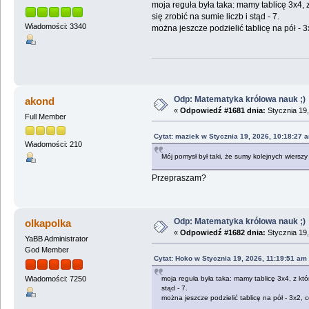
moja reguła była taka: mamy tablicę 3x4, z 
się zrobić na sumie liczb i stąd - 7.
Wiadomości: 3340
można jeszcze podzielić tablicę na pół -
Odp: Matematyka królowa nauk ;)
akond
«
Odpowiedź #1681 dnia:
Stycznia 19,
Full Member
Cytat: maziek w Stycznia 19, 2026, 10:18:27 
Wiadomości: 210
Mój pomysł był taki, że sumy kolejnych wierszy
Przepraszam?
Odp: Matematyka królowa nauk ;)
olkapolka
«
Odpowiedź #1682 dnia:
Stycznia 19,
YaBB Administrator
God Member
Cytat: Hoko w Stycznia 19, 2026, 11:19:51 am
moja reguła była taka: mamy tablicę 3x4, z które
Wiadomości: 7250
stąd - 7.
można jeszcze podzielić tablicę na pół - 3x2,