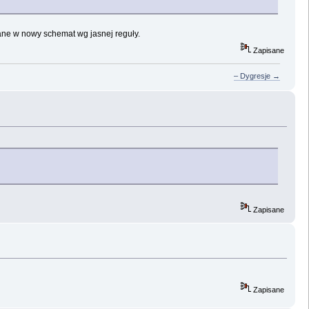
wane w nowy schemat wg jasnej reguły.
Zapisane
– Dygresje →
Zapisane
Zapisane