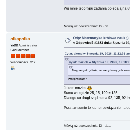
Wg mnie tego typu zadania polegają na uw
Mówią już powszechnie: Di - da...
Odp: Matematyka królowa nauk ;)
olkapolka
«
Odpowiedź #1683 dnia:
Stycznia 19,
YaBB Administrator
God Member
Cytat: akond w Stycznia 19, 2026, 11:22:51 a
Cytat: maziek w Stycznia 19, 2026, 10:18:
Wiadomości: 7250
Mój pomysł był taki, że sumy kolejnych wier
Przepraszam?
Jakem maziek
Suma w rzędzie 25, 15, 100 = 135
Dlatego co drugi rząd suma 92, 135, 92 i 
Psss...w sumie to ładne rozwiązanie - a 
Mówią już powszechnie: Di - da...