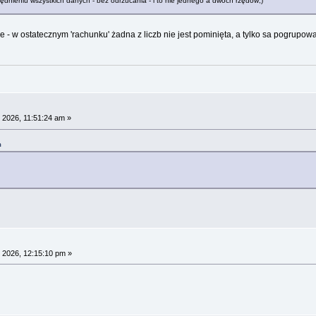
dnieniu wszystkich danych - bez odrzucania - i to nie jednego a dwóch rzędów;)
 - w ostatecznym 'rachunku' żadna z liczb nie jest pominięta, a tylko sa pogrupo
 2026, 11:51:24 am »
m
 2026, 12:15:10 pm »