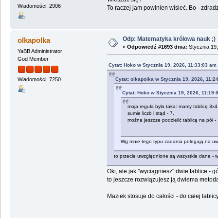
Wiadomości: 2906
To raczej jam powinien wisieć. Bo - zdra
Odp: Matematyka królowa nauk ;)
olkapolka
«
Odpowiedź #1693 dnia:
Stycznia 19,
YaBB Administrator
God Member
Cytat: Hoko w Stycznia 19, 2026, 11:33:03 am
Cytat: olkapolka w Stycznia 19, 2026, 11:2
Wiadomości: 7250
Cytat: Hoko w Stycznia 19, 2026, 11:19:
moja reguła była taka: mamy tablicę 3x4, 
sumie liczb i stąd - 7.
można jeszcze podzielić tablicę na pół 
Wg mnie tego typu zadania polegają na uwz
to przecie uwzględnione są wszystkie dane - w
Oki, ale jak "wyciągniesz" dwie tablice - g
to jeszcze rozwiązujesz ją dwiema metoda
Maziek stosuje do całości - do całej tablic