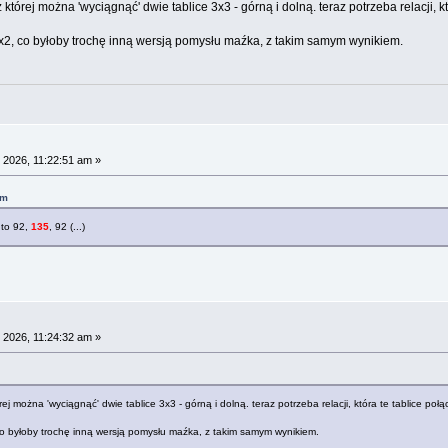
której można 'wyciągnąć' dwie tablice 3x3 - górną i dolną. teraz potrzeba relacji, któ
 3x2, co byłoby trochę inną wersją pomysłu maźka, z takim samym wynikiem.
 2026, 11:22:51 am »
am
 to 92,
135
, 92 (...)
 2026, 11:24:32 am »
j można 'wyciągnąć' dwie tablice 3x3 - górną i dolną. teraz potrzeba relacji, która te tablice połącz
 co byłoby trochę inną wersją pomysłu maźka, z takim samym wynikiem.