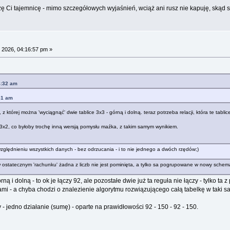
dzę Ci tajemnicę - mimo szczegółowych wyjaśnień, wciąż ani rusz nie kapuję, skąd
 2026, 04:16:57 pm »
4:32 am
51 am
z której można 'wyciągnąć' dwie tablice 3x3 - górną i dolną. teraz potrzeba relacji, która te tablice
- 3x2, co byłoby trochę inną wersją pomysłu maźka, z takim samym wynikiem.
ględnieniu wszystkich danych - bez odrzucania - i to nie jednego a dwóch rzędów;)
 ostatecznym 'rachunku' żadna z liczb nie jest pominięta, a tylko sa pogrupowane w nowy schema
órną i dolną - to ok je łączy 92, ale pozostałe dwie już ta reguła nie łączy - tylko ta
mi - a chyba chodzi o znalezienie algorytmu rozwiązującego całą tabelkę w taki 
y - jedno działanie (sumę) - oparte na prawidłowości 92 - 150 - 92 - 150.