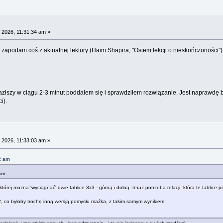
 2026, 11:31:34 am »
zapodam coś z aktualnej lektury (Haim Shapira, "Osiem lekcji o nieskończoności")
łszy w ciągu 2-3 minut poddałem się i sprawdziłem rozwiązanie. Jest naprawdę bar
i).
 2026, 11:33:03 am »
2 am
 am
tórej można 'wyciągnąć' dwie tablice 3x3 - górną i dolną. teraz potrzeba relacji, która te tablice po
x2, co byłoby trochę inną wersją pomysłu maźka, z takim samym wynikiem.