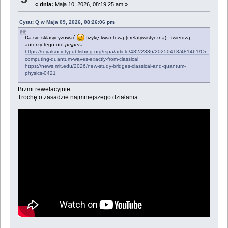
«
dnia:
Maja 10, 2026, 08:19:25 am »
Cytat: Q w Maja 09, 2026, 08:26:06 pm
Da się sklasycyzować
fizykę kwantową (i relatywistyczną) - twierdzą
autorzy tego oto
pejpera
:
https://royalsocietypublishing.org/rspa/article/482/2336/20250413/481461/On-
computing-quantum-waves-exactly-from-classical
https://news.mit.edu/2026/new-study-bridges-classical-and-quantum-
physics-0421
Brzmi rewelacyjnie.
Trochę o zasadzie najmniejszego działania: