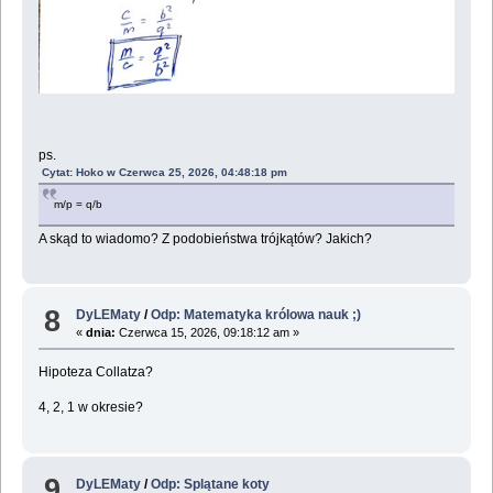
ps.
Cytat: Hoko w Czerwca 25, 2026, 04:48:18 pm
m/p = q/b
A skąd to wiadomo? Z podobieństwa trójkątów? Jakich?
8
DyLEMaty
/
Odp: Matematyka królowa nauk ;)
«
dnia:
Czerwca 15, 2026, 09:18:12 am »
Hipoteza Collatza?
4, 2, 1 w okresie?
9
DyLEMaty
/
Odp: Splątane koty