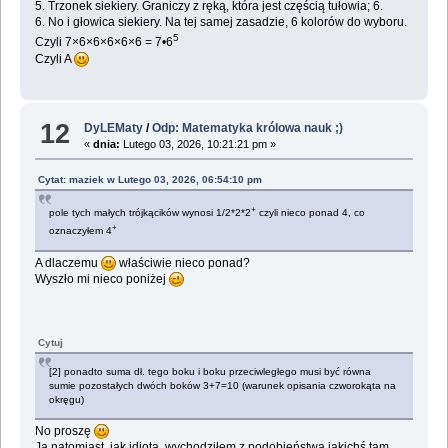
5. Trzonek siekiery. Graniczy z ręką, która jest częścią tułowia; 6.
6. No i głowica siekiery. Na tej samej zasadzie, 6 kolorów do wyboru.
5
Czyli 7×6×6×6×6×6 = 7•6
Czyli A
12
DyLEMaty
/
Odp: Matematyka królowa nauk ;)
«
dnia:
Lutego 03, 2026, 10:21:21 pm »
Cytat: maziek w Lutego 03, 2026, 06:54:10 pm
+
pole tych małych trójkącików wynosi 1/2*2*2
czyli nieco ponad 4, co
+
oznaczyłem 4
A dlaczemu
właściwie nieco ponad?
Wyszło mi nieco poniżej
Cytuj
[2] ponadto suma dł. tego boku i boku przeciwległego musi być równa
sumie pozostałych dwóch boków 3+7=10 (warunek opisania czworokąta na
okręgu)
No proszę
Ja natomiast, jak idiota, wychodziłem z podobieństwa jakichś tam