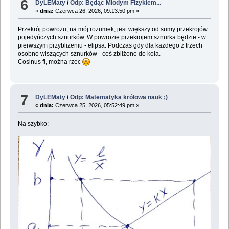
6
DyLEMaty
/
Odp: Będąc Młodym Fizykiem...
«
dnia:
Czerwca 26, 2026, 09:13:50 pm »
Przekrój powrozu, na mój rozumek, jest większy od sumy przekrojów
pojedyńczych sznurków. W powrozie przekrojem sznurka będzie - w
pierwszym przybliżeniu - elipsa. Podczas gdy dla każdego z trzech
osobno wiszących sznurków - coś zbliżone do koła.
Cosinus fi, można rzec
7
DyLEMaty
/
Odp: Matematyka królowa nauk ;)
«
dnia:
Czerwca 25, 2026, 05:52:49 pm »
Na szybko: