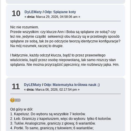
10
DyLEMaty
/
Odp: Splątane koty
«
dnia:
Marca 29, 2026, 04:58:06 am »
Nic nie rozumiem.
Przede wszystkim: czy klucze Ann i Boba są splątane ze sobą? czy
też nie, jedynie cząstki sekwencji obu kluczy są w przebiegły sposób
spłątane ze sobą, tak że po odczycie tworzą identyczne konfiguracje?
Na mój rozumek, raczej to drugie.
I faktycznie, każdy odczyt klucza, bądź to przez prawowitego
właściciela, bądź przez osobę niepowołaną, tak samo niszczy stan
splątania. Nie można przyrządzić jajecznicy, nie rozbiwszy jajka. Hm.
11
DyLEMaty
/
Odp: Matematyka królowa nauk ;)
«
dnia:
Marca 06, 2026, 02:17:54 pm »
)))))
Od góry w dół:
1. Kapelusz. Do wyboru są wszystkie 7 kolorów.
2. Łeb. Graniczy z kapeluszem, więc do wyboru tylko 6 kolorów.
3. Tułów. Analogicznie, graniczy z głową; 6 wariantów.
4. Portki. To samo, graniczą z tułowiem; 6 wariantów;