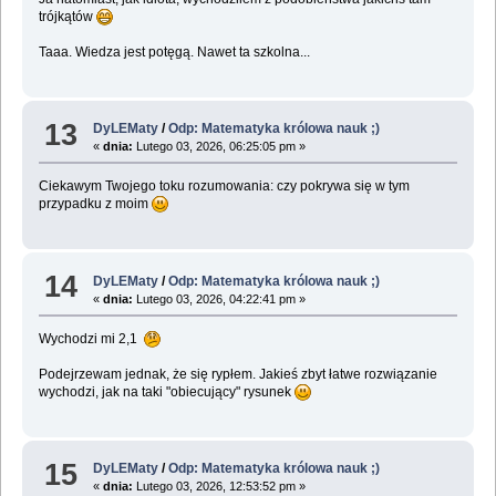
trójkątów
Taaa. Wiedza jest potęgą. Nawet ta szkolna...
13
DyLEMaty
/
Odp: Matematyka królowa nauk ;)
«
dnia:
Lutego 03, 2026, 06:25:05 pm »
Ciekawym Twojego toku rozumowania: czy pokrywa się w tym
przypadku z moim
14
DyLEMaty
/
Odp: Matematyka królowa nauk ;)
«
dnia:
Lutego 03, 2026, 04:22:41 pm »
Wychodzi mi 2,1
Podejrzewam jednak, że się rypłem. Jakieś zbyt łatwe rozwiązanie
wychodzi, jak na taki "obiecujący" rysunek
15
DyLEMaty
/
Odp: Matematyka królowa nauk ;)
«
dnia:
Lutego 03, 2026, 12:53:52 pm »