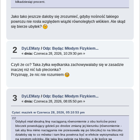
kilkadziesiąt procent.
Jako tako jeszcze dałoby się zrozumieć, gdyby nośność takiego
powrozu nie rosła względem wiązki równoległych włókien. Ale skąd
się bierze ubytek?
2
DyLEMaty
/
Odp: Będąc Młodym Fizykiem...
«
dnia:
Czerwca 28, 2026, 10:29:30 pm »
Czyli że co? Taka żyłka wędkarska zachowywałaby się w zasadzie
inaczej niż nić lub plecionka?
Przyznaję, że nic nie rozumiem
3
DyLEMaty
/
Odp: Będąc Młodym Fizykiem...
«
dnia:
Czerwca 28, 2026, 08:05:50 pm »
Cytat: maziek w Czerwca 28, 2026, 05:10:53 pm
Gdybyś miał idealną linę naciąganą równomiernie z obu końców przez
bloczek powodujący gdzieś po drodze zmianę jej kierunku (równomiernie -
tak aby lina mimo naciągania nie przesuwała się po bloczku) to na bloczku
działoby się to co mówisz i tam lina powinna być w efekcie wytrzymalsza niż
na prostym odcinku. Ale taka lina pęknie na bloczku, o ile końce są