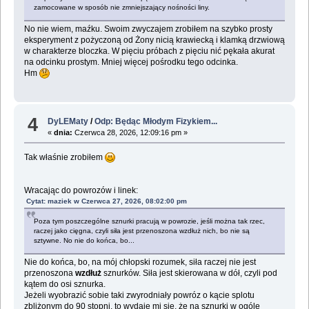
zamocowane w sposób nie zmniejszający nośności liny.
No nie wiem, maźku. Swoim zwyczajem zrobiłem na szybko prosty
eksperyment z pożyczoną od Żony nicią krawiecką i klamką drzwiową
w charakterze bloczka. W pięciu próbach z pięciu nić pękała akurat
na odcinku prostym. Mniej więcej pośrodku tego odcinka.
Hm
4
DyLEMaty
/
Odp: Będąc Młodym Fizykiem...
«
dnia:
Czerwca 28, 2026, 12:09:16 pm »
Tak właśnie zrobiłem
Wracając do powrozów i linek:
Cytat: maziek w Czerwca 27, 2026, 08:02:00 pm
Poza tym poszczególne sznurki pracują w powrozie, jeśli można tak rzec,
raczej jako cięgna, czyli siła jest przenoszona wzdłuż nich, bo nie są
sztywne. No nie do końca, bo...
Nie do końca, bo, na mój chłopski rozumek, siła raczej nie jest
przenoszona
wzdłuż
sznurków. Siła jest skierowana w dół, czyli pod
kątem do osi sznurka.
Jeżeli wyobrazić sobie taki zwyrodniały powróz o kącie splotu
zbliżonym do 90 stopni, to wydaje mi się, że na sznurki w ogóle