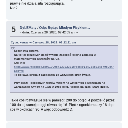
prawie nie działa siła rozciągająca.
Nie?
5
DyLEMaty
/
Odp: Będąc Młodym Fizykiem...
«
dnia:
Czerwca 28, 2026, 07:42:55 am »
Cytat: xetras w Czerwca 28, 2026, 03:22:11 am
Sezonowa sprawa.
Na tle fali bieżących upałów warto zapodać kolejną zagadkę z
matematycznych czwartków na UJ.
Oto link:
https://www.facebook.com/100064130223715/posts/1442346324579695/?
app=fbl
To ciekawa strona z zagadkami ze wszystkich stron świata.
Przy okazji - podobnych testów miałem na wstępnych egzaminach na
warszawskie UW 50 na 1½h w 1986 roku. Robota na czas. Stare dzieje.
Takie coś rozwiązuje się w pamięci: 200 do potęgi 4 podzielić przez
100 do tej samej potęgi równa się 16. Pięć z ogonkiem razy 16 daje
coś w okolicach 90. A więc odpowiedź D.