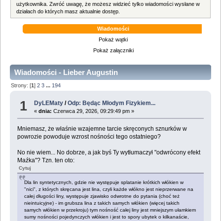
użytkownika. Zwróć uwagę, że możesz widzieć tylko wiadomości wysłane w
działach do których masz aktualnie dostęp.
Wiadomości
Pokaż wątki
Pokaż załączniki
Wiadomości - Lieber Augustin
Strony: [
1
]
2
3
...
194
1
DyLEMaty
/
Odp: Będąc Młodym Fizykiem...
«
dnia:
Czerwca 29, 2026, 09:29:49 pm »
Mniemasz, że właśnie wzajemne tarcie skręconych sznurków w
powrozie powoduje wzrost nośności tego ostatniego?
No nie wiem... No dobrze, a jak byś Ty wytłumaczył "odwrócony efekt
Maźka"? Tzn. ten oto:
Cytuj
Dla lin syntetycznych, gdzie nie występuje splatanie krótkich włókien w
"nici", z których skręcana jest lina, czyli każde włókno jest nieprzerwane na
całej długości liny, występuje zjawisko odwrotne do pytania (choć też
nieintuicyjne) - im grubsza lina z takich samych włókien (więcej takich
samych włókien w przekroju) tym nośność całej liny jest mniejszym ułamkiem
sumy nośności pojedynczych włókien i jest to spory ubytek o kilkanaście,