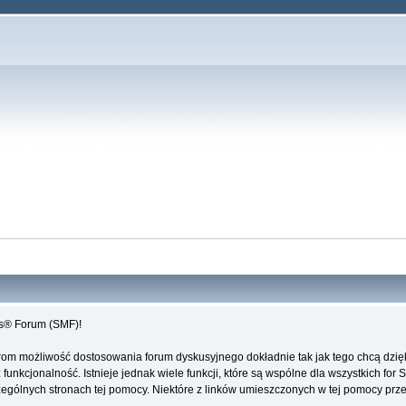
es® Forum (SMF)!
rom możliwość dostosowania forum dyskusyjnego dokładnie tak jak tego chcą dzi
unkcjonalność. Istnieje jednak wiele funkcji, które są wspólne dla wszystkich for 
ególnych stronach tej pomocy. Niektóre z linków umieszczonych w tej pomocy przeki