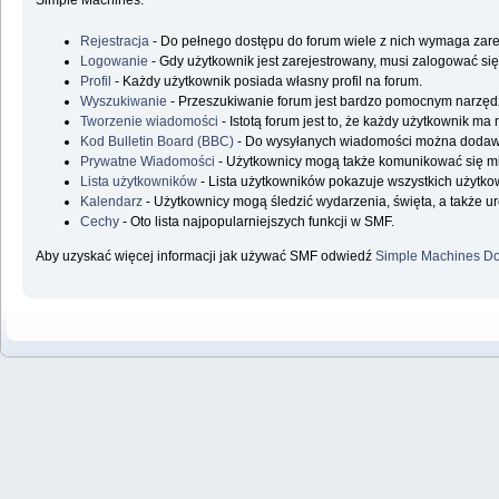
Simple Machines.
Rejestracja
- Do pełnego dostępu do forum wiele z nich wymaga zare
Logowanie
- Gdy użytkownik jest zarejestrowany, musi zalogować się
Profil
- Każdy użytkownik posiada własny profil na forum.
Wyszukiwanie
- Przeszukiwanie forum jest bardzo pomocnym narzędz
Tworzenie wiadomości
- Istotą forum jest to, że każdy użytkownik m
Kod Bulletin Board (BBC)
- Do wysyłanych wiadomości można doda
Prywatne Wiadomości
- Użytkownicy mogą także komunikować się m
Lista użytkowników
- Lista użytkowników pokazuje wszystkich użytk
Kalendarz
- Użytkownicy mogą śledzić wydarzenia, święta, a także u
Cechy
- Oto lista najpopularniejszych funkcji w SMF.
Aby uzyskać więcej informacji jak używać SMF odwiedź
Simple Machines Do