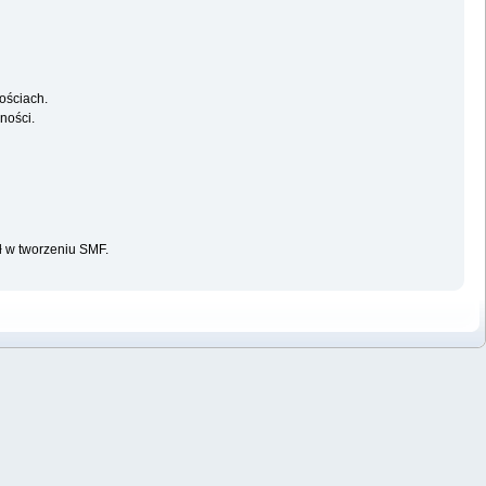
ościach.
ności.
ał w tworzeniu SMF.