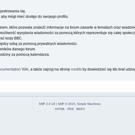
jestrowania się.
 aby mógł mieć dostęp do swojego profilu.
iem, które pozwala znaleźć informacje na forum zawarte w tematach oraz wiadom
a możliwość wysyłania wiadomości za pomocą których reprezentuje się całej społecz
wać kody BBC.
iędzy sobą za pomocą prywatnych wiadomości.
owników danego forum.
rodziny za pomocą kalendarza.
cumentation Wiki
, a także zajrzyj na stronę
credits
by dowiedzieć się kto brał udzi
SMF 2.0.18
|
SMF © 2015
,
Simple Machines
XHTML
RSS
WAP2