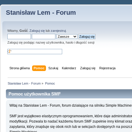
Stanisław Lem - Forum
Witamy,
Gość
.
Zaloguj się
lub
zarejestruj
.
Zaloguj się podając nazwę użytkownika, hasło i długość sesji
Strona główna
Pomoc
Szukaj
Kalendarz
Zaloguj się
Rejestracja
Stanisław Lem - Forum
»
Pomoc
Pomoc użytkownika SMF
Witaj na Stanisław Lem - Forum, forum działające na silniku Simple Machin
SMF jest wyjątkowo elastycznym oprogramowaniem, które daje administrato
modyfikacji. Pozwala to nadać każdemu forum SMF zupełnie inny klimat oraz f
zapytania, który znajduje się obok nich lub w sekcjach dostępnych na poszcz