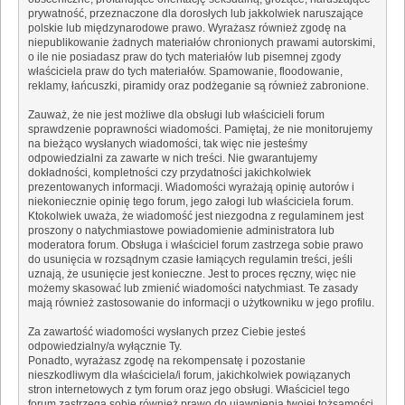
prywatność, przeznaczone dla dorosłych lub jakkolwiek naruszające
polskie lub międzynarodowe prawo. Wyrażasz również zgodę na
niepublikowanie żadnych materiałów chronionych prawami autorskimi,
o ile nie posiadasz praw do tych materiałów lub pisemnej zgody
właściciela praw do tych materiałów. Spamowanie, floodowanie,
reklamy, łańcuszki, piramidy oraz podżeganie są również zabronione.
Zauważ, że nie jest możliwe dla obsługi lub właścicieli forum
sprawdzenie poprawności wiadomości. Pamiętaj, że nie monitorujemy
na bieżąco wysłanych wiadomości, tak więc nie jesteśmy
odpowiedzialni za zawarte w nich treści. Nie gwarantujemy
dokładności, kompletności czy przydatności jakichkolwiek
prezentowanych informacji. Wiadomości wyrażają opinię autorów i
niekoniecznie opinię tego forum, jego załogi lub właściciela forum.
Ktokolwiek uważa, że wiadomość jest niezgodna z regulaminem jest
proszony o natychmiastowe powiadomienie administratora lub
moderatora forum. Obsługa i właściciel forum zastrzega sobie prawo
do usunięcia w rozsądnym czasie łamiących regulamin treści, jeśli
uznają, że usunięcie jest konieczne. Jest to proces ręczny, więc nie
możemy skasować lub zmienić wiadomości natychmiast. Te zasady
mają również zastosowanie do informacji o użytkowniku w jego profilu.
Za zawartość wiadomości wysłanych przez Ciebie jesteś
odpowiedzialny/a wyłącznie Ty.
Ponadto, wyrażasz zgodę na rekompensatę i pozostanie
nieszkodliwym dla właściciela/i forum, jakichkolwiek powiązanych
stron internetowych z tym forum oraz jego obsługi. Właściciel tego
forum zastrzega sobie również prawo do ujawnienia twojej tożsamości