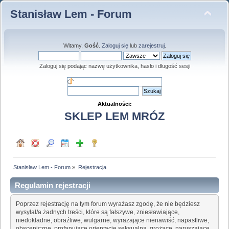
Stanisław Lem - Forum
Witamy,
Gość
.
Zaloguj się
lub
zarejestruj
.
Zaloguj się podając nazwę użytkownika, hasło i długość sesji
Aktualności:
SKLEP LEM MRÓZ
Stanisław Lem - Forum
»
Rejestracja
Regulamin rejestracji
Poprzez rejestrację na tym forum wyrażasz zgodę, że nie będziesz
wysyłał/a żadnych treści, które są fałszywe, zniesławiające,
niedokładne, obraźliwe, wulgarne, wyrażające nienawiść, napastliwe,
obsceniczne, profanujące orientację seksualną, grożące, naruszające