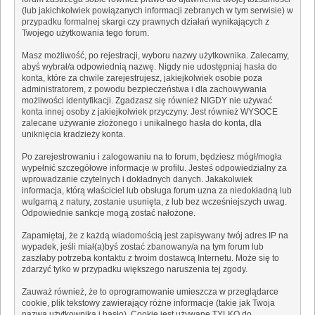
(lub jakichkolwiek powiązanych informacji zebranych w tym serwisie) w
przypadku formalnej skargi czy prawnych działań wynikających z
Twojego użytkowania tego forum.
Masz możliwość, po rejestracji, wyboru nazwy użytkownika. Zalecamy,
abyś wybrał/a odpowiednią nazwę. Nigdy nie udostępniaj hasła do
konta, które za chwile zarejestrujesz, jakiejkolwiek osobie poza
administratorem, z powodu bezpieczeństwa i dla zachowywania
możliwości identyfikacji. Zgadzasz się również NIGDY nie używać
konta innej osoby z jakiejkolwiek przyczyny. Jest również WYSOCE
zalecane używanie złożonego i unikalnego hasła do konta, dla
uniknięcia kradzieży konta.
Po zarejestrowaniu i zalogowaniu na to forum, będziesz mógł/mogła
wypełnić szczegółowe informacje w profilu. Jesteś odpowiedzialny za
wprowadzanie czytelnych i dokładnych danych. Jakakolwiek
informacja, którą właściciel lub obsługa forum uzna za niedokładną lub
wulgarną z natury, zostanie usunięta, z lub bez wcześniejszych uwag.
Odpowiednie sankcje mogą zostać nałożone.
Zapamiętaj, że z każdą wiadomością jest zapisywany twój adres IP na
wypadek, jeśli miał(a)byś zostać zbanowany/a na tym forum lub
zaszłaby potrzeba kontaktu z twoim dostawcą Internetu. Może się to
zdarzyć tylko w przypadku większego naruszenia tej zgody.
Zauważ również, że to oprogramowanie umieszcza w przeglądarce
cookie, plik tekstowy zawierający różne informacje (takie jak Twoja
nazwa użytkownika i hasło). Cookie jest używane TYLKO do