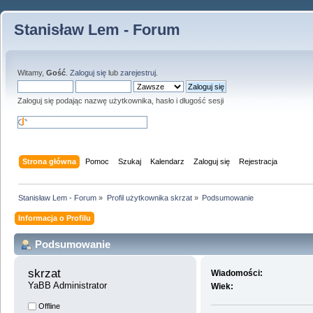
Stanisław Lem - Forum
Witamy,
Gość
.
Zaloguj się
lub
zarejestruj
.
Zaloguj się podając nazwę użytkownika, hasło i długość sesji
Strona główna
Pomoc
Szukaj
Kalendarz
Zaloguj się
Rejestracja
Stanisław Lem - Forum
»
Profil użytkownika skrzat
»
Podsumowanie
Informacja o Profilu
Podsumowanie
skrzat 
Wiadomości:
YaBB Administrator
Wiek:
Offline