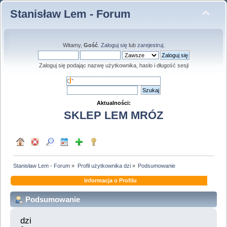
Stanisław Lem - Forum
Witamy,
Gość
.
Zaloguj się
lub
zarejestruj
.
Zaloguj się podając nazwę użytkownika, hasło i długość sesji
Aktualności:
SKLEP LEM MRÓZ
Stanisław Lem - Forum
»
Profil użytkownika dzi
»
Podsumowanie
Informacja o Profilu
Podsumowanie
dzi 