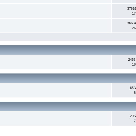
37692
17
36604
26
2458
18
65 
8
20 
7