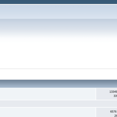
13349
33
6576
2