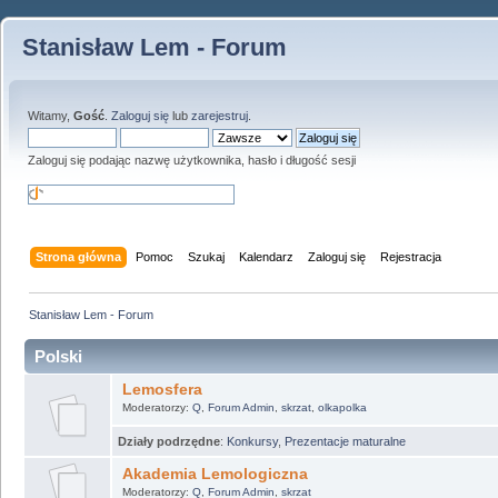
Stanisław Lem - Forum
Witamy,
Gość
.
Zaloguj się
lub
zarejestruj
.
Zaloguj się podając nazwę użytkownika, hasło i długość sesji
Strona główna
Pomoc
Szukaj
Kalendarz
Zaloguj się
Rejestracja
Stanisław Lem - Forum
Polski
Lemosfera
Moderatorzy:
Q
,
Forum Admin
,
skrzat
,
olkapolka
Działy podrzędne
:
Konkursy
,
Prezentacje maturalne
Akademia Lemologiczna
Moderatorzy:
Q
,
Forum Admin
,
skrzat