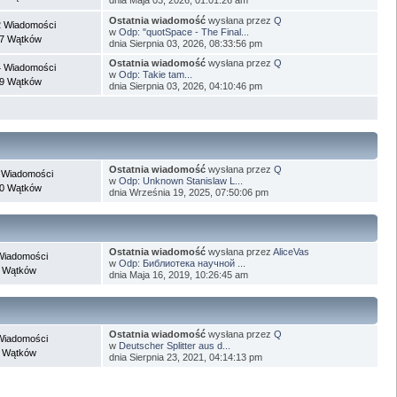
Ostatnia wiadomość
wysłana przez
Q
 Wiadomości
w
Odp: "quotSpace - The Final...
7 Wątków
dnia Sierpnia 03, 2026, 08:33:56 pm
Ostatnia wiadomość
wysłana przez
Q
 Wiadomości
w
Odp: Takie tam...
9 Wątków
dnia Sierpnia 03, 2026, 04:10:46 pm
Ostatnia wiadomość
wysłana przez
Q
 Wiadomości
w
Odp: Unknown Stanislaw L...
0 Wątków
dnia Września 19, 2025, 07:50:06 pm
Ostatnia wiadomość
wysłana przez
AliceVas
Wiadomości
w
Odp: Библиотека научной ...
 Wątków
dnia Maja 16, 2019, 10:26:45 am
Ostatnia wiadomość
wysłana przez
Q
Wiadomości
w
Deutscher Splitter aus d...
 Wątków
dnia Sierpnia 23, 2021, 04:14:13 pm