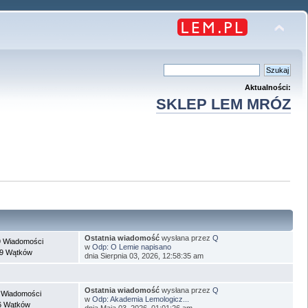
Aktualności:
SKLEP LEM MRÓZ
Ostatnia wiadomość
wysłana przez
Q
 Wiadomości
w
Odp: O Lemie napisano
9 Wątków
dnia Sierpnia 03, 2026, 12:58:35 am
Ostatnia wiadomość
wysłana przez
Q
 Wiadomości
w
Odp: Akademia Lemologicz...
6 Wątków
dnia Maja 03, 2026, 01:01:26 am