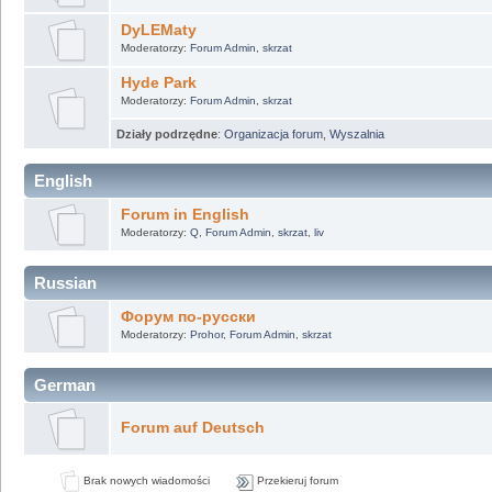
DyLEMaty
Moderatorzy:
Forum Admin
,
skrzat
Hyde Park
Moderatorzy:
Forum Admin
,
skrzat
Działy podrzędne
:
Organizacja forum
,
Wyszalnia
English
Forum in English
Moderatorzy:
Q
,
Forum Admin
,
skrzat
,
liv
Russian
Форум по-русски
Moderatorzy:
Prohor
,
Forum Admin
,
skrzat
German
Forum auf Deutsch
Brak nowych wiadomości
Przekieruj forum