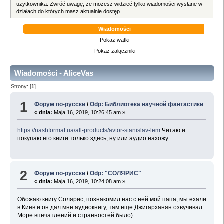
użytkownika. Zwróć uwagę, że możesz widzieć tylko wiadomości wysłane w
działach do których masz aktualnie dostęp.
Wiadomości
Pokaż wątki
Pokaż załączniki
Wiadomości - AliceVas
Strony: [
1
]
1
Форум по-русски
/
Odp: Библиотека научной фантастики
«
dnia:
Maja 16, 2019, 10:26:45 am »
https://nashformat.ua/all-products/avtor-stanislav-lem
Читаю и
покупаю его книги только здесь, ну или аудио нахожу
2
Форум по-русски
/
Odp: "СОЛЯРИС"
«
dnia:
Maja 16, 2019, 10:24:08 am »
Обожаю книгу Солярис, познакомил нас с ней мой папа, мы ехали
в Киев и он дал мне аудиокнигу, там еще Джигарханян озвучивал.
Море впечатлений и странностей было)