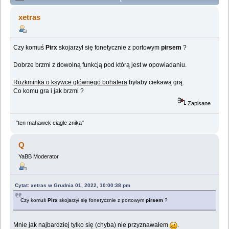
Lemologiczna [Opowieści o pilocie Pirxie], czyli Zawód
xetras
pilota (Przeczytany 361144 razy)
Czy komuś
Pirx
skojarzył się fonetycznie z portowym
pirsem
?
Dobrze brzmi z dowolną funkcją pod którą jest w opowiadaniu.
Rozkminka o ksywce głównego bohatera
byłaby ciekawą grą.
Co komu gra i jak brzmi ?
Zapisane
"ten mahawek ciągle znika"
Q
YaBB Moderator
Cytat: xetras w Grudnia 01, 2022, 10:00:38 pm
Czy komuś
Pirx
skojarzył się fonetycznie z portowym
pirsem
?
Mnie jak najbardziej tylko się (chyba) nie przyznawałem
.