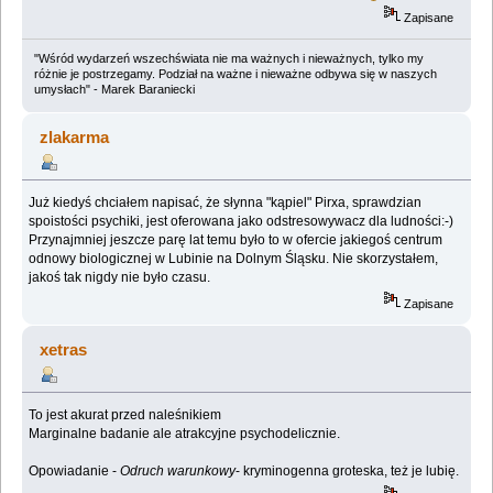
Zapisane
"Wśród wydarzeń wszechświata nie ma ważnych i nieważnych, tylko my
różnie je postrzegamy. Podział na ważne i nieważne odbywa się w naszych
umysłach" - Marek Baraniecki
zlakarma
Już kiedyś chciałem napisać, że słynna "kąpiel" Pirxa, sprawdzian
spoistości psychiki, jest oferowana jako odstresowywacz dla ludności:-)
Przynajmniej jeszcze parę lat temu było to w ofercie jakiegoś centrum
odnowy biologicznej w Lubinie na Dolnym Śląsku. Nie skorzystałem,
jakoś tak nigdy nie było czasu.
Zapisane
xetras
To jest akurat przed naleśnikiem
Marginalne badanie ale atrakcyjne psychodelicznie.
Opowiadanie -
Odruch warunkowy
- kryminogenna groteska, też je lubię.