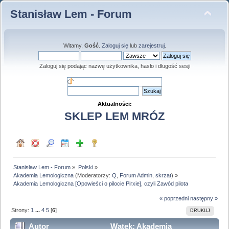
Stanisław Lem - Forum
Witamy,
Gość
.
Zaloguj się
lub
zarejestruj
.
Zaloguj się podając nazwę użytkownika, hasło i długość sesji
Aktualności:
SKLEP LEM MRÓZ
Stanisław Lem - Forum
»
Polski
»
Akademia Lemologiczna
(Moderatorzy:
Q
,
Forum Admin
,
skrzat
) »
Akademia Lemologiczna [Opowieści o pilocie Pirxie], czyli Zawód pilota
« poprzedni
następny »
Strony:
1
...
4
5
[
6
]
DRUKUJ
Autor
Wątek: Akademia