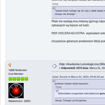
Cytuj
"ptasia krtań nadaje się do niej o wiele lepi
mózgu nie dostaje."
Ptaki nie wydają łosu krtanią (górną) odpo
sytuacjach są lepsze od ludzi.
PER VISCERA AD ASTRA wypisałam sobie n
Oczywiście głównym problemem Wizji jest l
Odp: Akademia Lemologiczna [Wizj
Q
«
Odpowiedź #274 dnia:
Marca 01, 202
YaBB Moderator
God Member
Cytat: Żuczek w Marca 01, 2024, 09:41:02 pm
profesor Xaater mówi wyraznie -
Cytuj
deformitatis congenitae articulationum
gen
-biorąc Tichego za Encjanina.
Wiadomości: 18051