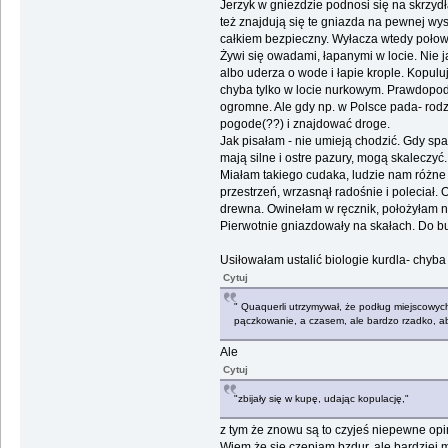
Jerzyk w gniezdzie podnosi się na skrzyd
też znajdują się te gniazda na pewnej wys
całkiem bezpieczny. Wyłacza wtedy poło
Żywi się owadami, łapanymi w locie. Nie j
albo uderza o wode i łapie krople. Kopuluj
chyba tylko w locie nurkowym. Prawdopod
ogromne. Ale gdy np. w Polsce pada- rodzi
pogode(??) i znajdować droge.
Jak pisałam - nie umieją chodzić. Gdy spa
mają silne i ostre pazury, mogą skaleczyć.
Miałam takiego cudaka, ludzie nam różne
przestrzeń, wrzasnął radośnie i poleciał. 
drewna. Owinełam w ręcznik, położyłam na le
Pierwotnie gniazdowały na skałach. Do bud
Usiłowałam ustalić biologie kurdla- chyb
Cytuj
" Quaquerli utrzymywał, że podług miejscowych
pączkowanie, a czasem, ale bardzo rzadko, abs
Ale
Cytuj
"zbijały się w kupę, udając kopulację,"
z tym że znowu są to czyjeś niepewne opi
Wiem że się czepiam bzdur, ale bardziej m