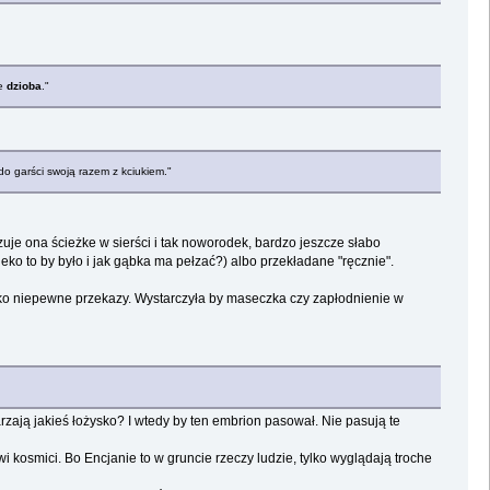
ie
dzioba
."
do garści swoją razem z kciukiem."
je ona ścieżke w sierści i tak noworodek, bardzo jeszcze słabo
ko to by było i jak gąbka ma pełzać?) albo przekładane "ręcznie".
 tylko niepewne przekazy. Wystarczyła by maseczka czy zapłodnienie w
zają jakieś łożysko? I wtedy by ten embrion pasował. Nie pasują te
kosmici. Bo Encjanie to w gruncie rzeczy ludzie, tylko wyglądają troche