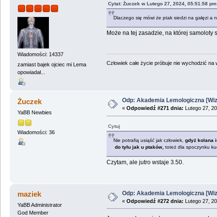
Cytat: Żuczek w Lutego 27, 2024, 05:51:58 pm
Dlaczego się mówi że ptak siedzi na gałęzi a ni
Może na tej zasadzie, na której samoloty 
Wiadomości: 14337
Człowiek całe życie próbuje nie wychodzić na wi
zamiast bajek ojciec mi Lema
opowiadał...
Odp: Akademia Lemologiczna [Wizj
Żuczek
«
Odpowiedź #271 dnia:
Lutego 27, 20
YaBB Newbies
Cytuj
Wiadomości: 36
Nie potrafią usiąść jak człowiek,
gdyż kolana i
do tyłu jak u ptaków,
toteż dla spoczynku ku
Czytam, ale jutro wstaje 3.50.
Odp: Akademia Lemologiczna [Wizj
maziek
«
Odpowiedź #272 dnia:
Lutego 27, 20
YaBB Administrator
God Member