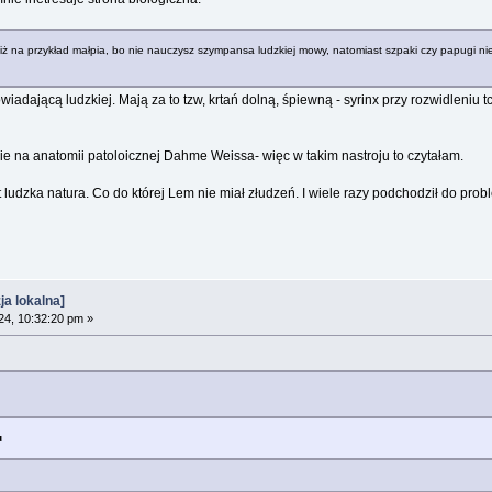
ej niż na przykład małpia, bo nie nauczysz szympansa ludzkiej mowy, natomiast szpaki czy papugi 
wiadającą ludzkiej. Mają za to tzw, krtań dolną, śpiewną - syrinx przy rozwidleniu 
a anatomii patoloicznej Dahme Weissa- więc w takim nastroju to czytałam.
udzka natura. Co do której Lem nie miał złudzeń. I wiele razy podchodził do proble
a lokalna]
4, 10:32:20 pm »
u