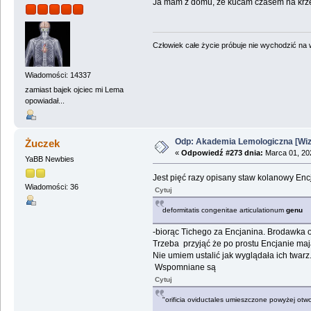
Ja mam z domu, że kucam czasem na krześl
Człowiek całe życie próbuje nie wychodzić na wi
Wiadomości: 14337
zamiast bajek ojciec mi Lema
opowiadał...
Odp: Akademia Lemologiczna [Wizj
Żuczek
«
Odpowiedź #273 dnia:
Marca 01, 202
YaBB Newbies
Jest pięć razy opisany staw kolanowy En
Wiadomości: 36
Cytuj
deformitatis congenitae articulationum
genu
-biorąc Tichego za Encjanina. Brodawka o
Trzeba przyjąć że po prostu Encjanie mają
Nie umiem ustalić jak wyglądała ich twarz
Wspomniane są
Cytuj
"orificia oviductales umieszczone powyżej ot