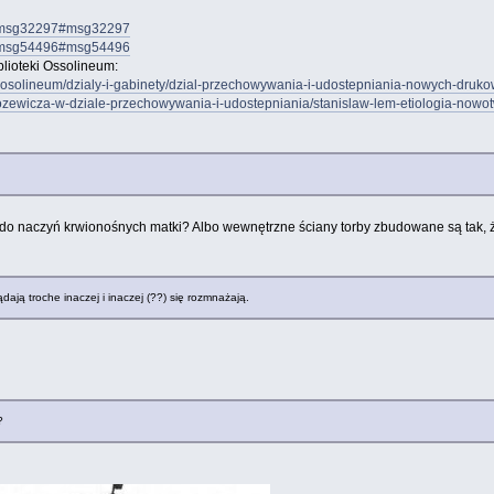
84.msg32297#msg32297
84.msg54496#msg54496
biblioteki Ossolineum:
ka-osolineum/dzialy-i-gabinety/dzial-przechowywania-i-udostepniania-nowych-druk
ozewicza-w-dziale-przechowywania-i-udostepniania/stanislaw-lem-etiologia-nowo
ą do naczyń krwionośnych matki? Albo wewnętrzne ściany torby zbudowane są tak,
ądają troche inaczej i inaczej (??) się rozmnażają.
?