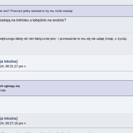
e stoi? Przecież jakby siedział to by mu nóżki zwisały.
siadają na lotnisku a łabędzie na wodzie?
ększego idiotę niż nim faktycznie jest - i przeważnie to mu się nie udaje (moje, z życia).
a lokalna]
24, 08:31:27 pm »
ch zginają się
cają.
a lokalna]
24, 09:27:16 pm »