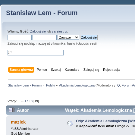
Stanisław Lem - Forum
Witamy,
Gość
.
Zaloguj się
lub
zarejestruj
.
Zaloguj się podając nazwę użytkownika, hasło i długość sesji
Strona główna
Pomoc
Szukaj
Kalendarz
Zaloguj się
Rejestracja
Stanisław Lem - Forum
»
Polski
»
Akademia Lemologiczna
(Moderatorzy:
Q
,
Forum A
Strony:
1
...
17
18
[
19
]
Autor
Wątek: Akademia Lemologiczna [W
Odp: Akademia Lemologiczna [Wizj
maziek
«
Odpowiedź #270 dnia:
Lutego 27, 20
YaBB Administrator
God Member