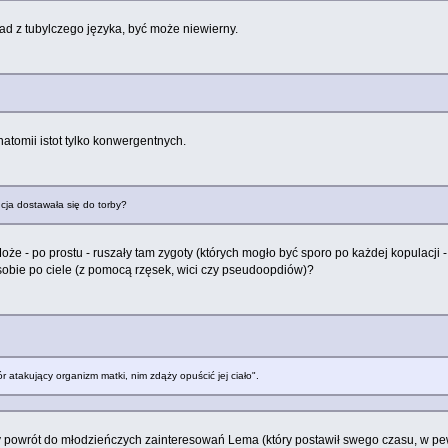
kład z tubylczego języka, być może niewierny.
natomii istot tylko konwergentnych.
cja dostawała się do torby?
 - po prostu - ruszały tam zygoty (których mogło być sporo po każdej kopulacji - 
c sobie po ciele (z pomocą rzęsek, wici czy pseudoopdiów)?
r atakujący organizm matki, nim zdąży opuścić jej ciało".
ty powrót do młodzieńczych zainteresowań Lema (który postawił swego czasu, w p