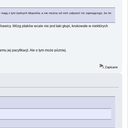
nie mają z tym żadnych kłopotów, a nie można od nich usłyszeć nic zajmującego, bo im
tchawicy. Mózg ptaków wcale nie jest taki głupi, krukowate w niektórych
mu jej pacyfikacji. Ale o tym może pózniej.
Zapisane