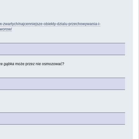
ow-zwartych/najcenniejsze-obiekty-dzialu-przechowywania-i-
tworow/
 że
gąbka
może przez nie osmozować?