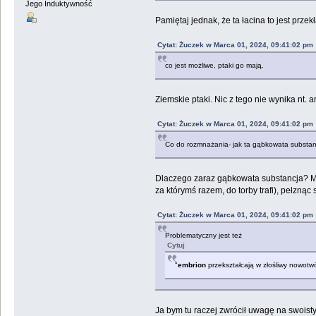
Jego Induktywność
Pamiętaj jednak, że ta łacina to jest prze
Cytat: Żuczek w Marca 01, 2024, 09:41:02 pm
co jest możliwe, ptaki go mają.
Ziemskie ptaki. Nic z tego nie wynika nt. a
Cytat: Żuczek w Marca 01, 2024, 09:41:02 pm
Co do rozmnażania- jak ta gąbkowata substan
Dlaczego zaraz gąbkowata substancja? Może
za którymś razem, do torby trafi), pełzną
Cytat: Żuczek w Marca 01, 2024, 09:41:02 pm
Problematyczny jest też
Cytuj
"
embrion
przekształcają w złośliwy nowotwó
Ja bym tu raczej zwrócił uwagę na swois