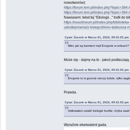
nowotworów):
https://forum.lem.pl/index.php?topic=3
https://forum.lem.pl/index.php?topic=3
Nawiasem: tekst tej "Etiologii..." trafił do 
https://ossolineum.pl/index.php/bibliote
udostepniania/z-ksiegozbioru-tadeusza-r
Cytat: Żuczek w Marca 01, 2024, 09:41:02 pm
Wiec jak są karmieni mali Encjanie w torbach?
Może się - dajmy na to - jakoś podłaczaj
Cytat: Żuczek w Marca 01, 2024, 09:41:02 pm
Encjanie to w gruncie rzeczy ludzie, tylko wygl
Prawda.
Cytat: Żuczek w Marca 01, 2024, 09:41:02 pm
Usiłowałam ustalić biologie kurdla- chyba ssak
Wyraźnie ekwiwalent gada.