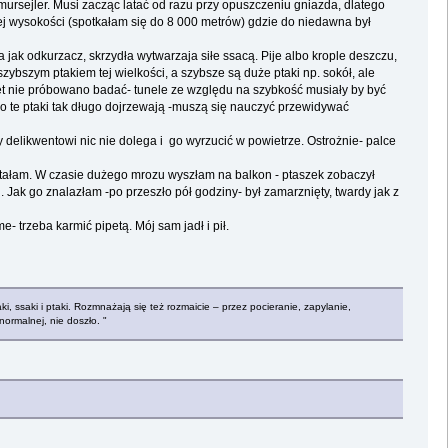
ursejler. Musi zacząc latać od razu przy opuszczeniu gniazda, dlatego
użej wysokości (spotkałam się do 8 000 metrów) gdzie do niedawna był
 jak odkurzacz, skrzydła wytwarzaja siłe ssacą. Pije albo krople deszczu,
szybszym ptakiem tej wielkości, a szybsze są duże ptaki np. sokół, ale
et nie próbowano badać- tunele ze względu na szybkość musiały by być
ego te ptaki tak długo dojrzewają -muszą się nauczyć przewidywać
y delikwentowi nic nie dolega i go wyrzucić w powietrze. Ostrożnie- palce
ętałam. W czasie dużego mrozu wyszłam na balkon - ptaszek zobaczył
g. Jak go znalazłam -po przeszło pół godziny- był zamarznięty, twardy jak z
 trzeba karmić pipetą. Mój sam jadł i pił.
 ssaki i ptaki. Rozmnażają się też rozmaicie – przez pocieranie, zapylanie,
ormalnej, nie doszło. "