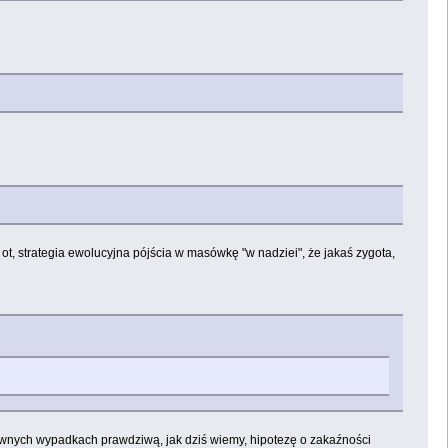
ot, strategia ewolucyjna pójścia w masówkę "w nadziei", że jakaś zygota,
ewnych wypadkach prawdziwą, jak dziś wiemy, hipotezę o zakaźności