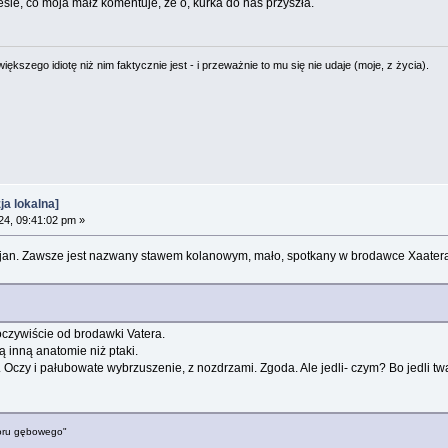
e, co moja małż komentuje, że o, kurka do nas przyszła.
ększego idiotę niż nim faktycznie jest - i przeważnie to mu się nie udaje (moje, z życia).
a lokalna]
4, 09:41:02 pm »
cjan. Zawsze jest nazwany stawem kolanowym, mało, spotkany w brodawce Xaatera
czywiście od brodawki Vatera.
 inną anatomie niż ptaki.
. Oczy i pałubowate wybrzuszenie, z nozdrzami. Zgoda. Ale jedli- czym? Bo jedli tw
woru gębowego"