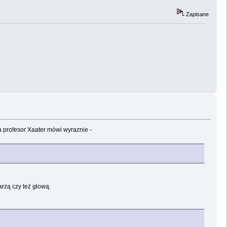
Zapisane
 profesor Xaater mówi wyraznie -
arzą czy też głową.