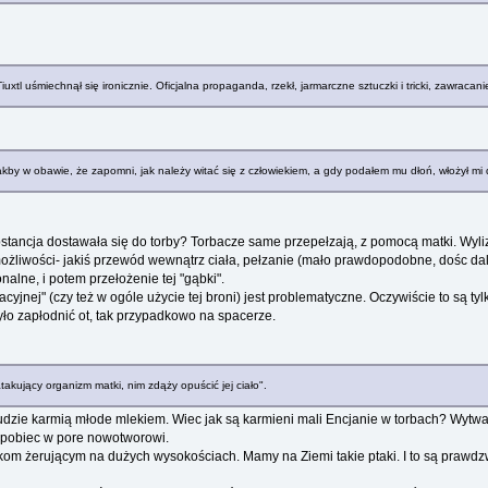
xtl uśmiechnął się ironicznie. Oficjalna propaganda, rzekł, jarmarczne sztuczki i tricki, zawracan
akby w obawie, że zapomni, jak należy witać się z człowiekiem, a gdy podałem mu dłoń, włożył mi 
tancja dostawała się do torby? Torbacze same przepełzają, z pomocą matki. Wylizu
ożliwości- jakiś przewód wewnątrz ciała, pełzanie (mało prawdopodobne, dośc dale
alne, i potem przełożenie tej "gąbki".
acyjnej" (czy też w ogóle użycie tej broni) jest problematyczne. Oczywiście to są
o zapłodnić ot, tak przypadkowo na spacerze.
takujący organizm matki, nim zdąży opuścić jej ciało".
ludzie karmią młode mlekiem. Wiec jak są karmieni mali Encjanie w torbach? Wytwar
zapobiec w pore nowotworowi.
m żerującym na dużych wysokościach. Mamy na Ziemi takie ptaki. I to są prawdzwi 