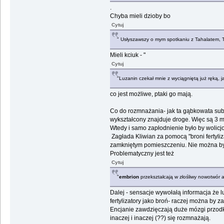
.
Chyba mieli dzioby bo
Cytuj
" Usłyszawszy o mym spotkaniu z Tahalatem, Tiu
Mieli kciuk - "
Cytuj
"Luzanin czekał mnie z wyciągniętą już ręką, j
co jest możliwe, ptaki go mają.
Co do rozmnażania- jak ta gąbkowata subs
wykształcony znajduje droge. Więc są 3 m
Wtedy i samo zapłodnienie było by wolicjon
Zagłada Kliwian za pomocą "broni fertyliz
zamkniętym pomieszczeniu. Nie można był
Problematyczny jest też
Cytuj
"
embrion
przekształcają w złośliwy nowotwór a
Dalej - sensacje wywołałą informacja że 
fertylizatory jako broń- raczej można by 
Encjanie zawdzięczają duże mózgi przodko
inaczej i inaczej (??) się rozmnażają.