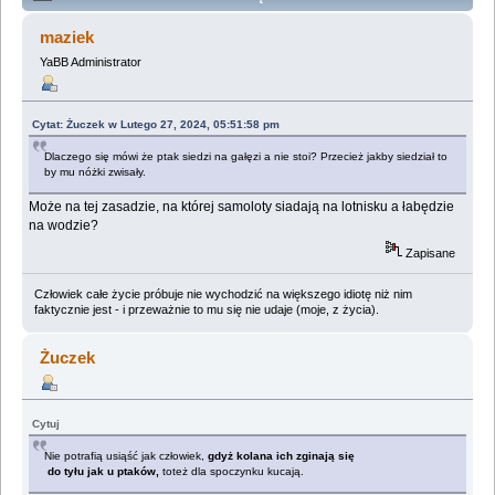
Lemologiczna [Wizja lokalna] (Przeczytany 1021833
maziek
razy)
YaBB Administrator
Cytat: Żuczek w Lutego 27, 2024, 05:51:58 pm
Dlaczego się mówi że ptak siedzi na gałęzi a nie stoi? Przecież jakby siedział to
by mu nóżki zwisały.
Może na tej zasadzie, na której samoloty siadają na lotnisku a łabędzie
na wodzie?
Zapisane
Człowiek całe życie próbuje nie wychodzić na większego idiotę niż nim
faktycznie jest - i przeważnie to mu się nie udaje (moje, z życia).
Żuczek
Cytuj
Nie potrafią usiąść jak człowiek,
gdyż kolana ich zginają się
do tyłu jak u ptaków,
toteż dla spoczynku kucają.