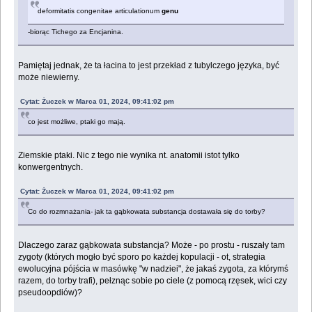
deformitatis congenitae articulationum
genu
-biorąc Tichego za Encjanina.
Pamiętaj jednak, że ta łacina to jest przekład z tubylczego języka, być
może niewierny.
Cytat: Żuczek w Marca 01, 2024, 09:41:02 pm
co jest możliwe, ptaki go mają.
Ziemskie ptaki. Nic z tego nie wynika nt. anatomii istot tylko
konwergentnych.
Cytat: Żuczek w Marca 01, 2024, 09:41:02 pm
Co do rozmnażania- jak ta gąbkowata substancja dostawała się do torby?
Dlaczego zaraz gąbkowata substancja? Może - po prostu - ruszały tam
zygoty (których mogło być sporo po każdej kopulacji - ot, strategia
ewolucyjna pójścia w masówkę "w nadziei", że jakaś zygota, za którymś
razem, do torby trafi), pełznąc sobie po ciele (z pomocą rzęsek, wici czy
pseudoopdiów)?