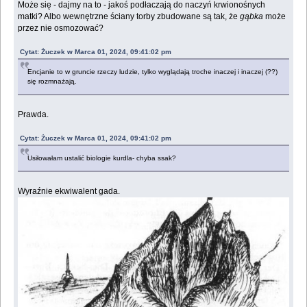
Może się - dajmy na to - jakoś podłaczają do naczyń krwionośnych
matki? Albo wewnętrzne ściany torby zbudowane są tak, że
gąbka
może
przez nie osmozować?
Cytat: Żuczek w Marca 01, 2024, 09:41:02 pm
Encjanie to w gruncie rzeczy ludzie, tylko wyglądają troche inaczej i inaczej (??)
się rozmnażają.
Prawda.
Cytat: Żuczek w Marca 01, 2024, 09:41:02 pm
Usiłowałam ustalić biologie kurdla- chyba ssak?
Wyraźnie ekwiwalent gada.