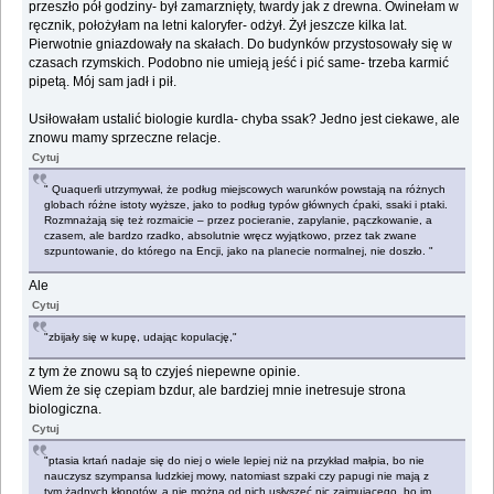
przeszło pół godziny- był zamarznięty, twardy jak z drewna. Owinełam w
ręcznik, położyłam na letni kaloryfer- odżył. Żył jeszcze kilka lat.
Pierwotnie gniazdowały na skałach. Do budynków przystosowały się w
czasach rzymskich. Podobno nie umieją jeść i pić same- trzeba karmić
pipetą. Mój sam jadł i pił.
Usiłowałam ustalić biologie kurdla- chyba ssak? Jedno jest ciekawe, ale
znowu mamy sprzeczne relacje.
Cytuj
" Quaquerli utrzymywał, że podług miejscowych warunków powstają na różnych
globach różne istoty wyższe, jako to podług typów głównych ćpaki, ssaki i ptaki.
Rozmnażają się też rozmaicie – przez pocieranie, zapylanie, pączkowanie, a
czasem, ale bardzo rzadko, absolutnie wręcz wyjątkowo, przez tak zwane
szpuntowanie, do którego na Encji, jako na planecie normalnej, nie doszło. "
Ale
Cytuj
"zbijały się w kupę, udając kopulację,"
z tym że znowu są to czyjeś niepewne opinie.
Wiem że się czepiam bzdur, ale bardziej mnie inetresuje strona
biologiczna.
Cytuj
"ptasia krtań nadaje się do niej o wiele lepiej niż na przykład małpia, bo nie
nauczysz szympansa ludzkiej mowy, natomiast szpaki czy papugi nie mają z
tym żadnych kłopotów, a nie można od nich usłyszeć nic zajmującego, bo im