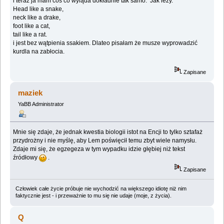
i teraz ja mam coś co wyląda dokładnie tak samo. Jak leży.
Head like a snake,
neck like a drake,
foot like a cat,
tail like a rat.
i jest bez wątpienia ssakiem. Dlateo pisałam że musze wyprowadzić
kurdla na zabłocia.
Zapisane
maziek
YaBB Administrator
Mnie się zdaje, że jednak kwestia biologii istot na Encji to tylko sztafaż
przydrożny i nie myślę, aby Lem poświęcił temu zbyt wiele namysłu.
Zdaje mi się, że egzegeza w tym wypadku idzie głębiej niż tekst
źródłowy
.
Zapisane
Człowiek całe życie próbuje nie wychodzić na większego idiotę niż nim
faktycznie jest - i przeważnie to mu się nie udaje (moje, z życia).
Q