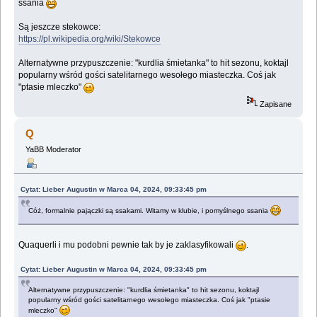
ssania
Są jeszcze stekowce:
https://pl.wikipedia.org/wiki/Stekowce
Alternatywne przypuszczenie: "kurdlia śmietanka" to hit sezonu, koktajl
popularny wśród gości satelitarnego wesołego miasteczka. Coś jak
"ptasie mleczko"
Zapisane
Q
YaBB Moderator
Cytat: Lieber Augustin w Marca 04, 2024, 09:33:45 pm
Cóż, formalnie pajączki są ssakami. Witamy w klubie, i pomyślnego ssania
Quaquerli i mu podobni pewnie tak by je zaklasyfikowali
.
Cytat: Lieber Augustin w Marca 04, 2024, 09:33:45 pm
Alternatywne przypuszczenie: "kurdlia śmietanka" to hit sezonu, koktajl
popularny wśród gości satelitarnego wesołego miasteczka. Coś jak "ptasie
mleczko"