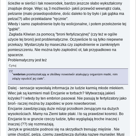
ścieżke w sierści i tak noworodek, bardzo jeszcze słabo wykształcony
znajduje droge. Więc są 3 możliwości- jakiś przewód wewnątrz ciała,
pełzanie (mało prawdopodobne, dośc daleko to by było i jak gąbka ma
pełzać?) albo przekładane "ręcznie".
Wtedy i samo zapłodnienie było by wolicjonalne, i potem przełożenie tej
"gąbki".
Zagłada Kliwian za pomocą "broni fertylizacyjnej" (czy też w ogóle
użycie tej broni) jest problematyczne. Oczywiście to są tylko niepewne
przekazy. Wystarczyła by maseczka czy zapłodnienie w zamkniętym
pomieszczeniu. Nie można było zapłodnić ot, tak przypadkowo na
spacerze.
Problematyczny jest też
Cytuj
"
embrion
przekształcają w złośliwy nowotwór atakujący organizm matki, nim
zdąży opuścić jej ciało".
Dalej - sensacje wywołałą informacja że ludzie karmią młode mlekiem.
Wiec jak są karmieni mali Encjanie w torbach? Wytwarzają jakieś
łożysko? I wtedy by ten embrion pasował. Nie pasują te fertylizatory jako
broń- raczej można by zapobiec w pore nowotworowi.
Encjanie zawdzięczają duże mózgi przodkom żerującym na dużych
wysokościach. Mamy na Ziemi takie ptaki. I to są prawdzwi kosmici. Bo
Encjanie to w gruncie rzeczy ludzie, tylko wyglądają troche inaczej i
inaczej (??) się rozmnażają.
Jerzyk w gniezdzie podnosi się na skrzydłach trenując mięśnie . Nie
umie chodzić, pełza, czemu zawdzięcza duńską nazwe mursejler. Musi