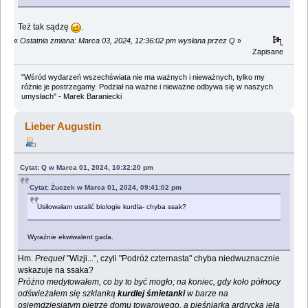
Też tak sądzę
.
«
Ostatnia zmiana: Marca 03, 2024, 12:36:02 pm wysłana przez Q
»
Zapisane
"Wśród wydarzeń wszechświata nie ma ważnych i nieważnych, tylko my
różnie je postrzegamy. Podział na ważne i nieważne odbywa się w naszych
umysłach" - Marek Baraniecki
Lieber Augustin
Cytat: Q w Marca 01, 2024, 10:32:20 pm
Cytat: Żuczek w Marca 01, 2024, 09:41:02 pm
Usiłowałam ustalić biologie kurdla- chyba ssak?
Wyraźnie ekwiwalent gada.
Hm.
Prequel
"Wizji...", czyli "Podróż czternasta" chyba niedwuznacznie
wskazuje na ssaka?
Próżno medytowałem, co by to być mogło; na koniec, gdy koło północy
odświeżałem się szklanką
kurdlej śmietanki
w barze na
osiemdziesiątym piętrze domu towarowego, a pieśniarka ardrycka jęła