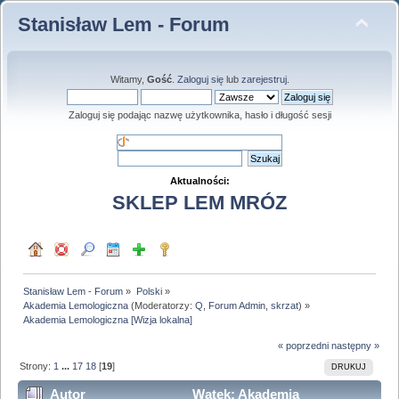
Stanisław Lem - Forum
Witamy,
Gość
.
Zaloguj się
lub
zarejestruj
.
Zaloguj się podając nazwę użytkownika, hasło i długość sesji
Aktualności:
SKLEP LEM MRÓZ
Stanisław Lem - Forum
»
Polski
»
Akademia Lemologiczna
(Moderatorzy:
Q
,
Forum Admin
,
skrzat
) »
Akademia Lemologiczna [Wizja lokalna]
« poprzedni
następny »
Strony:
1
...
17
18
[
19
]
DRUKUJ
Autor
Wątek: Akademia