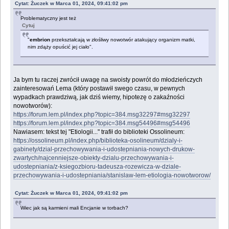
Cytat: Żuczek w Marca 01, 2024, 09:41:02 pm
Problematyczny jest też
Cytuj
"
embrion
przekształcają w złośliwy nowotwór atakujący organizm matki,
nim zdąży opuścić jej ciało".
Ja bym tu raczej zwrócił uwagę na swoisty powrót do młodzieńczych
zainteresowań Lema (który postawił swego czasu, w pewnych
wypadkach prawdziwą, jak dziś wiemy, hipotezę o zakaźności
nowotworów):
https://forum.lem.pl/index.php?topic=384.msg32297#msg32297
https://forum.lem.pl/index.php?topic=384.msg54496#msg54496
Nawiasem: tekst tej "Etiologii..." trafił do biblioteki Ossolineum:
https://ossolineum.pl/index.php/biblioteka-osolineum/dzialy-i-
gabinety/dzial-przechowywania-i-udostepniania-nowych-drukow-
zwartych/najcenniejsze-obiekty-dzialu-przechowywania-i-
udostepniania/z-ksiegozbioru-tadeusza-rozewicza-w-dziale-
przechowywania-i-udostepniania/stanislaw-lem-etiologia-nowotworow/
Cytat: Żuczek w Marca 01, 2024, 09:41:02 pm
Wiec jak są karmieni mali Encjanie w torbach?