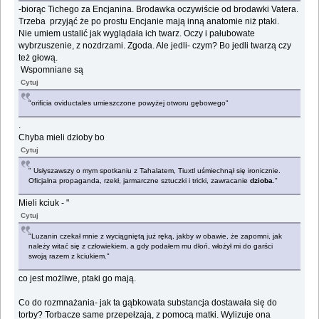
-biorąc Tichego za Encjanina. Brodawka oczywiście od brodawki Vatera.
Trzeba przyjąć że po prostu Encjanie mają inną anatomie niż ptaki.
Nie umiem ustalić jak wyglądała ich twarz. Oczy i pałubowate
wybrzuszenie, z nozdrzami. Zgoda. Ale jedli- czym? Bo jedli twarzą czy
też głową.
Wspomniane są
Cytuj
"orificia oviductales umieszczone powyżej otworu gębowego"
.
Chyba mieli dzioby bo
Cytuj
" Usłyszawszy o mym spotkaniu z Tahalatem, Tiuxtl uśmiechnął się ironicznie.
Oficjalna propaganda, rzekł, jarmarczne sztuczki i tricki, zawracanie
dzioba
."
Mieli kciuk - "
Cytuj
"Luzanin czekał mnie z wyciągniętą już ręką, jakby w obawie, że zapomni, jak
należy witać się z człowiekiem, a gdy podałem mu dłoń, włożył mi do garści
swoją razem z kciukiem."
co jest możliwe, ptaki go mają.
Co do rozmnażania- jak ta gąbkowata substancja dostawała się do
torby? Torbacze same przepełzają, z pomocą matki. Wylizuje ona