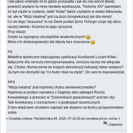
i tak jakoś umknęło mi to gdzie przepadła i jak do niej wrócił (kiedy
powieść wydano to mnie niestety wystraszyła, "Golema XIV" pamiętam
że był ciężki w czytaniu, lekki "Katar" także czytałem w wieku kilkunastu
lat ale w "Wizji lokalnej" jest za dużo biospekulacji jak dla mnie)/
Co do tego "wracania" to na Ziemi postać Ijona Tichego czuje się obco,
raczej rakieta i Kosmos to jego ojczyzna.
Przy okazji:
Dzięki za egzegezy szczegółów anatomicznych!
Mimo ich drobiazgowości dla fabuły bez znaczenia
PS
Metafora społeczno-obyczajowa cywilizacji Kurdlandii Luzani Kliwii -
faktycznie dla cenzury nierozpoznawalna, cenzura raczej nie wtrącała
się. Chyba i tłumaczenia (w krajach demokracji ludowej) łatwo wydano?
Ja bym nie domyślił się "co Autor miał na myśli". On sam to dopowiedział.
PPS
"Wizja lokalna" jest najmniej chyba sienkiewiczowska?
Najmniej w postaci narratora z Zagłoby albo jakiegoś Rocha
Kowalskiego a przecież w "Dziennikach gwiazdowych" jest ten styl.
Taki komiksowy z rozmachem i o podbojach kosmicznych.
O tym właściwie chciałem napisać ale dopiero na końcu przypomniałem
sobie.
«
Ostatnia zmiana: Października 04, 2025, 07:10:20 am wysłana przez xetras
»
Zapisane