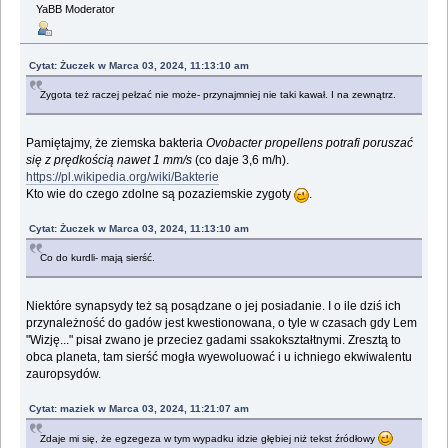
YaBB Moderator
Cytat: Żuczek w Marca 03, 2024, 11:13:10 am
Zygota też raczej pełzać nie może- przynajmniej nie taki kawał. I na zewnątrz.
Pamiętajmy, że ziemska bakteria
Ovobacter propellens potrafi poruszać
się z prędkością nawet 1 mm/s
(co daje 3,6 m/h).
https://pl.wikipedia.org/wiki/Bakterie
Kto wie do czego zdolne są pozaziemskie zygoty
.
Cytat: Żuczek w Marca 03, 2024, 11:13:10 am
Co do kurdli- mają sierść.
Niektóre synapsydy też są posądzane o jej posiadanie. I o ile dziś ich
przynależność do gadów jest kwestionowana, o tyle w czasach gdy Lem
"Wizję..." pisał zwano je przeciez gadami ssakokształtnymi. Zresztą to
obca planeta, tam sierść mogła wyewoluować i u ichniego ekwiwalentu
zauropsydów.
Cytat: maziek w Marca 03, 2024, 11:21:07 am
Zdaje mi się, że egzegeza w tym wypadku idzie głębiej niż tekst źródłowy