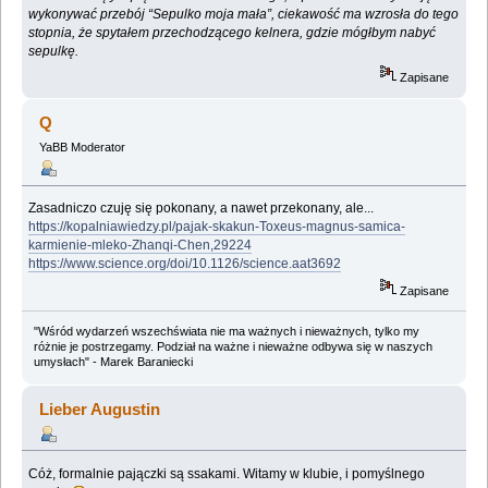
wykonywać przebój “Sepulko moja mała”, ciekawość ma wzrosła do tego
stopnia, że spytałem przechodzącego kelnera, gdzie mógłbym nabyć
sepulkę.
Zapisane
Q
YaBB Moderator
Zasadniczo czuję się pokonany, a nawet przekonany, ale...
https://kopalniawiedzy.pl/pajak-skakun-Toxeus-magnus-samica-
karmienie-mleko-Zhanqi-Chen,29224
https://www.science.org/doi/10.1126/science.aat3692
Zapisane
"Wśród wydarzeń wszechświata nie ma ważnych i nieważnych, tylko my
różnie je postrzegamy. Podział na ważne i nieważne odbywa się w naszych
umysłach" - Marek Baraniecki
Lieber Augustin
Cóż, formalnie pajączki są ssakami. Witamy w klubie, i pomyślnego