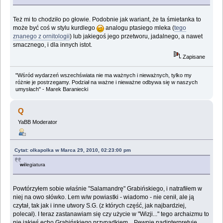
Też mi to chodziło po głowie. Podobnie jak wariant, że ta śmietanka to
może być coś w stylu kurdlego
analogu ptasiego mleka (
tego
znanego z ornitologii
) lub jakiegoś jego przetworu, jadalnego, a nawet
smacznego, i dla innych istot.
Zapisane
"Wśród wydarzeń wszechświata nie ma ważnych i nieważnych, tylko my
różnie je postrzegamy. Podział na ważne i nieważne odbywa się w naszych
umysłach" - Marek Baraniecki
Q
YaBB Moderator
Cytat: olkapolka w Marca 29, 2010, 02:23:00 pm
wi
legiatura
Powtórzyłem sobie właśnie "Salamandrę" Grabińskiego, i natrafiłem w
niej na owo słówko. Lem w/w powiastki - wiadomo - nie cenił, ale ją
czytał, tak jak i inne utwory S.G. (z których część, jak najbardziej,
polecał). I teraz zastanawiam się czy użycie w "Wizji..." tego archaizmu to
nie jakieś echo Grabińskiego przypadkiem... Pewnie nadinterpretuję...