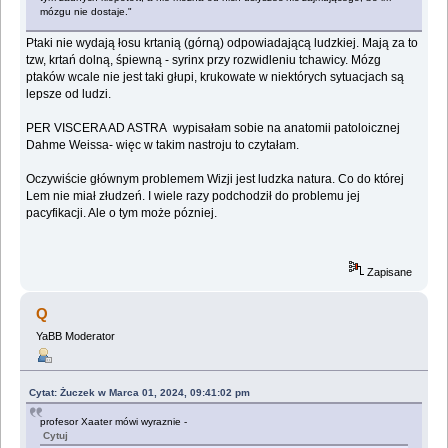
mózgu nie dostaje."
Ptaki nie wydają łosu krtanią (górną) odpowiadającą ludzkiej. Mają za to
tzw, krtań dolną, śpiewną - syrinx przy rozwidleniu tchawicy. Mózg
ptaków wcale nie jest taki głupi, krukowate w niektórych sytuacjach są
lepsze od ludzi.
PER VISCERA AD ASTRA wypisałam sobie na anatomii patoloicznej
Dahme Weissa- więc w takim nastroju to czytałam.
Oczywiście głównym problemem Wizji jest ludzka natura. Co do której
Lem nie miał złudzeń. I wiele razy podchodził do problemu jej
pacyfikacji. Ale o tym może pózniej.
Zapisane
Q
YaBB Moderator
Cytat: Żuczek w Marca 01, 2024, 09:41:02 pm
profesor Xaater mówi wyraznie -
Cytuj