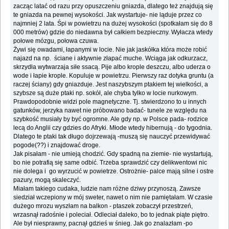
zacząc latać od razu przy opuszczeniu gniazda, dlatego też znajdują się
te gniazda na pewnej wysokości. Jak wystartuje- nie ląduje przez co
najmniej 2 lata. Śpi w powietrzu na dużej wysokości (spotkałam się do 8
000 metrów) gdzie do niedawna był całkiem bezpieczny. Wyłacza wtedy
połowe mózgu, połowa czuwa.
Żywi się owadami, łapanymi w locie. Nie jak jaskółka która może robić
najazd na np. ściane i aktywnie złapać muche. Wciąga jak odkurzacz,
skrzydła wytwarzaja siłe ssacą. Pije albo krople deszczu, albo uderza o
wode i łapie krople. Kopuluje w powietrzu. Pierwszy raz dotyka gruntu (a
raczej ściany) gdy gniazduje. Jest naszybszym ptakiem tej wielkości, a
szybsze są duże ptaki np. sokół, ale chyba tylko w locie nurkowym.
Prawdopodobnie widzi pole magnetyczne. Tj. stwierdzono to u innych
gatunków, jerzyka nawet nie próbowano badać- tunele ze względu na
szybkość musiały by być ogromne. Ale gdy np. w Polsce pada- rodzice
lecą do Anglii czy gdzies do Afryki. Młode wtedy hibernują - do tygodnia.
Dlatego te ptaki tak długo dojrzewają -muszą się nauczyć przewidywać
pogode(??) i znajdować droge.
Jak pisałam - nie umieją chodzić. Gdy spadną na ziemie- nie wystartują,
bo nie potrafią się same odbić. Trzeba sprawdzić czy delikwentowi nic
nie dolega i go wyrzucić w powietrze. Ostrożnie- palce mają silne i ostre
pazury, mogą skaleczyć.
Miałam takiego cudaka, ludzie nam różne dziwy przynoszą. Zawsze
siedział wczepiony w mój sweter, nawet o nim nie pamiętałam. W czasie
dużego mrozu wyszłam na balkon - ptaszek zobaczył przestrzeń,
wrzasnął radośnie i poleciał. Odleciał daleko, bo to jednak piąte piętro.
Ale był niesprawny, pacnął gdzieś w śnieg. Jak go znalazłam -po