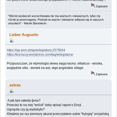
Zapisane
"Wśród wydarzeń wszechświata nie ma ważnych i nieważnych, tylko my
różnie je postrzegamy. Podział na ważne i nieważne odbywa się w naszych
umysłach" - Marek Baraniecki
Lieber Augustin
https://sjp.pwn.pl/sjp/wilegiatura;2579844
https://toznaczy.wordpress.com/tag/wilegiatura/
Przypuszczam, że etymologia słowa sięga łaciny:
villaticus
- wioska,
względnie
villa
- domek na wsi; stąd angielskie
village
.
Zapisane
xetras
A jak tam rakieta Ijona?
Przecież to na niej "wrócił" żeby spisać raport o Encji.
Ugrzęzła czy ją wydobyto?
/Ostatnio po raz pierwszy akurat przeczytałem sobie "trylogię" encjańską