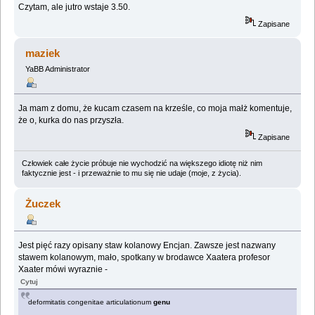
Czytam, ale jutro wstaje 3.50.
Zapisane
maziek
YaBB Administrator
Ja mam z domu, że kucam czasem na krześle, co moja małż komentuje,
że o, kurka do nas przyszła.
Zapisane
Człowiek całe życie próbuje nie wychodzić na większego idiotę niż nim
faktycznie jest - i przeważnie to mu się nie udaje (moje, z życia).
Żuczek
Jest pięć razy opisany staw kolanowy Encjan. Zawsze jest nazwany
stawem kolanowym, mało, spotkany w brodawce Xaatera profesor
Xaater mówi wyraznie -
Cytuj
deformitatis congenitae articulationum
genu