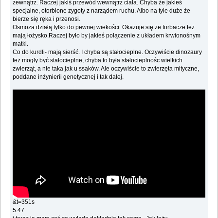
zewnątrz. Raczej jakiś przewód wewnątrz ciała. Chyba że jakieś
specjalne, otorbione zygoty z narządem ruchu. Albo na tyle duże że
bierze się ręka i przenosi.
Osmoza działą tylko do pewnej wiekości. Okazuje się że torbacze też
mają łożysko.Raczej było by jakieś połączenie z układem krwionośnym
matki.
Co do kurdli- mają sierść. I chyba są stałocieplne. Oczywiście dinozaury
też mogły być stałocieplne, chyba to była stałocieplnośc wielkich
zwierząt, a nie taka jak u ssaków. Ale oczywiście to zwierzęta mityczne,
poddane inżynierii genetycznej i tak dalej.
&t=351s
5.47