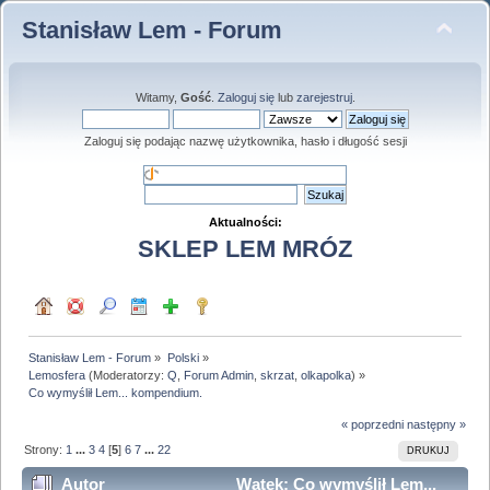
Stanisław Lem - Forum
Witamy,
Gość
.
Zaloguj się
lub
zarejestruj
.
Zaloguj się podając nazwę użytkownika, hasło i długość sesji
Aktualności:
SKLEP LEM MRÓZ
Stanisław Lem - Forum
»
Polski
»
Lemosfera
(Moderatorzy:
Q
,
Forum Admin
,
skrzat
,
olkapolka
) »
Co wymyślił Lem... kompendium.
« poprzedni
następny »
Strony:
1
...
3
4
[
5
]
6
7
...
22
DRUKUJ
Autor
Wątek: Co wymyślił Lem...