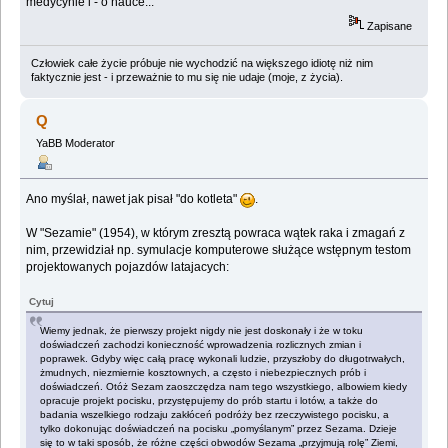
medycynie i - o nauce...
Zapisane
Człowiek całe życie próbuje nie wychodzić na większego idiotę niż nim
faktycznie jest - i przeważnie to mu się nie udaje (moje, z życia).
Q
YaBB Moderator
Ano myślał, nawet jak pisał "do kotleta"
.
W "Sezamie" (1954), w którym zresztą powraca wątek raka i zmagań z
nim, przewidział np. symulacje komputerowe służące wstępnym testom
projektowanych pojazdów latajacych:
Cytuj
Wiemy jednak, że pierwszy projekt nigdy nie jest doskonały i że w toku
doświadczeń zachodzi konieczność wprowadzenia rozlicznych zmian i
poprawek. Gdyby więc całą pracę wykonali ludzie, przyszłoby do długotrwałych,
żmudnych, niezmiernie kosztownych, a często i niebezpiecznych prób i
doświadczeń. Otóż Sezam zaoszczędza nam tego wszystkiego, albowiem kiedy
opracuje projekt pocisku, przystępujemy do prób startu i lotów, a także do
badania wszelkiego rodzaju zakłóceń podróży bez rzeczywistego pocisku, a
tylko dokonując doświadczeń na pocisku „pomyślanym” przez Sezama. Dzieje
się to w taki sposób, że różne części obwodów Sezama „przyjmują rolę” Ziemi,