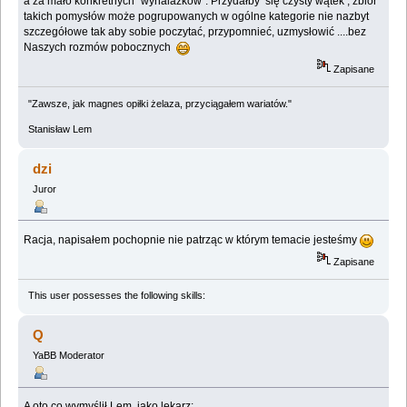
a za mało konkretnych "wynalazków". Przydałby się czysty wątek , zbiór
takich pomysłów może pogrupowanych w ogólne kategorie nie nazbyt
szczegółowe tak aby sobie poczytać, przypomnieć, uzmysłowić ....bez
Naszych rozmów pobocznych
Zapisane
"Zawsze, jak magnes opiłki żelaza, przyciągałem wariatów."
Stanisław Lem
dzi
Juror
Racja, napisałem pochopnie nie patrząc w którym temacie jesteśmy
Zapisane
This user possesses the following skills:
Q
YaBB Moderator
A oto co wymyślił Lem, jako lekarz: