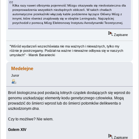
Kilka razy nawet olbrzymia pojemność Mózgu okazywała się niedostateczna dla
przeprowadzenia wszystkich niezbędnych obliczeń. W takich chwilach
automatyczne przekaźniki włączały kable podziemne łączące Główny Mózg z
innymi, które również znajdowały się w obrębie Leningradu. Najczęściej
przychodził z pomocą Mózg Elektronowy Instytutu Aerodynamiki Teoretycznej.
Zapisane
"Wśród wydarzeń wszechświata nie ma ważnych i nieważnych, tylko my
różnie je postrzegamy. Podział na ważne i nieważne odbywa się w naszych
umysłach" - Marek Baraniecki
Medelejne
Juror
Broń biologiczna pod postacią lotnych cząstek dostających się wprost do
genomu uszkadzając elementy kodu genetycznego człowieka. Mogą
prowadzić do śmierci wprost lub do śmierci potomków delikwenta o
uszkodzonym
dna.
Czy to możliwe? Nie wiem.
Golem XIV
Zapisane