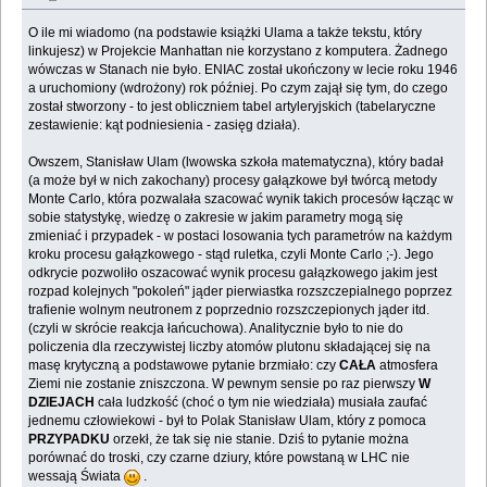
O ile mi wiadomo (na podstawie książki Ulama a także tekstu, który
linkujesz) w Projekcie Manhattan nie korzystano z komputera. Żadnego
wówczas w Stanach nie było. ENIAC został ukończony w lecie roku 1946
a uruchomiony (wdrożony) rok później. Po czym zajął się tym, do czego
został stworzony - to jest obliczniem tabel artyleryjskich (tabelaryczne
zestawienie: kąt podniesienia - zasięg działa).
Owszem, Stanisław Ulam (lwowska szkoła matematyczna), który badał
(a może był w nich zakochany) procesy gałązkowe był twórcą metody
Monte Carlo, która pozwalała szacować wynik takich procesów łącząc w
sobie statystykę, wiedzę o zakresie w jakim parametry mogą się
zmieniać i przypadek - w postaci losowania tych parametrów na każdym
kroku procesu gałązkowego - stąd ruletka, czyli Monte Carlo ;-). Jego
odkrycie pozwoliło oszacować wynik procesu gałązkowego jakim jest
rozpad kolejnych "pokoleń" jąder pierwiastka rozszczepialnego poprzez
trafienie wolnym neutronem z poprzednio rozszczepionych jąder itd.
(czyli w skrócie reakcja łańcuchowa). Analitycznie było to nie do
policzenia dla rzeczywistej liczby atomów plutonu składającej się na
masę krytyczną a podstawowe pytanie brzmiało: czy
CAŁA
atmosfera
Ziemi nie zostanie zniszczona. W pewnym sensie po raz pierwszy
W
DZIEJACH
cała ludzkość (choć o tym nie wiedziała) musiała zaufać
jednemu człowiekowi - był to Polak Stanisław Ulam, który z pomoca
PRZYPADKU
orzekł, że tak się nie stanie. Dziś to pytanie można
porównać do troski, czy czarne dziury, które powstaną w LHC nie
wessają Świata
.