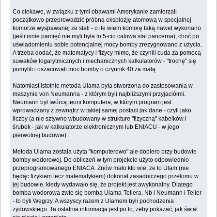
Co ciekawe, w związku z tymi obawami Amerykanie zamierzali
początkowo przeprowadzić próbną eksplozję atomową w specjalnej
komorze wyspawanej ze stali - o ile wiem komorę taką nawet wykonano
(jeśli mnie pamięć nie myli była to 5-cio calowa stal pancerna), choć po
uświadomieniu sobie potencjalnej mocy bomby zrezygnowano z użycia.
A trzeba dodać, że matematycy i fizycy mimo, że czynili cuda za pomocą
suwaków logarytmicznych i mechanicznych kalkulatorów - "trochę" się
pomylili i oszacowali moc bomby o czynnik 40 za małą.
Natomiast istotnie metoda Ulama była stworzona do zastosowania w
maszynie von Neumanna - z którym byli najbliższymi przyjaciółmi.
Neumann był twórcą teorii komputera, w którym program jest
wprowadzany z zewnątrz w takiej samej postaci jak dane - czyli jako
liczby (a nie sztywno wbudowany w strukture "fizyczną" kabelków i
śrubek - jak w kalkulatorze elektronicznym lub ENIACU - w jego
pierwotnej budowie).
Metoda Ulama została użyta "komputerowo" ale dopiero przy budowie
bomby wodorowej. Do obliczeń w tym projekcie użyto odpowiednio
przeprogramowanego ENIACA. Znów mało kto wie, że to Ulam (nie
będąc fizykiem lecz matematykiem) dokonał zasadniczego przełomu w
jej budowie, kiedy wydawało się, że projekt jest awykonalny. Dlatego
bomba wodorowa zwie się bombą Ulama-Tellera. Nb i Neumann i Teller
- to byli Węgrzy. A wszyscy razem z Ulamem byli pochodzenia
żydowskiego. Ta ostatnia informacja jest po to, żeby pokazać, jak świat