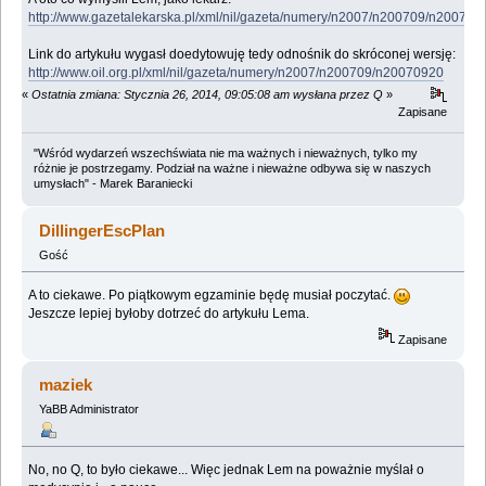
http://www.gazetalekarska.pl/xml/nil/gazeta/numery/n2007/n200709/n200709
Link do artykułu wygasł doedytowuję tedy odnośnik do skróconej wersję:
http://www.oil.org.pl/xml/nil/gazeta/numery/n2007/n200709/n20070920
«
Ostatnia zmiana: Stycznia 26, 2014, 09:05:08 am wysłana przez Q
»
Zapisane
"Wśród wydarzeń wszechświata nie ma ważnych i nieważnych, tylko my
różnie je postrzegamy. Podział na ważne i nieważne odbywa się w naszych
umysłach" - Marek Baraniecki
DillingerEscPlan
Gość
A to ciekawe. Po piątkowym egzaminie będę musiał poczytać.
Jeszcze lepiej byłoby dotrzeć do artykułu Lema.
Zapisane
maziek
YaBB Administrator
No, no Q, to było ciekawe... Więc jednak Lem na poważnie myślał o