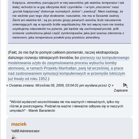
Księżyca, atmosfery, panujących w niej warunków, jak wiatrów, temperatur i tak
dalej; wchodzi tu w grę olbrzymia ilość czynników - i w tym „otoczeniu” nasz
„pocisk księżycowy” dokonuje rozmaitych „lotów” i „ewolucji”. Mam nadzieję, że
nie weźmie pan tego zbyt dosłownie; naturalnie, nie ma w Sezamie żadnej
Ziemi ani wiatrów itd.; są po prostu grupy pewnych wzorów, liczb nieustannie
zmieniających się w sposób ściśle współzależny. Ale też więcej nam nie trzeba;
uzyskujemy odpowiedzi na pytania, jak będzie się zachowywał pocisk, jeśli
zostanie uszkodzona jakaś część żyrokompasów, jaka jest szansa zderzenia z
meteorem, jaka temperatura powłoki przy przebiciu atmosfery.
(Fakt, że nie był to pomysł całkiem pionierski, raczej ekstrapolacja
dalszego rozwoju istniejacych trendów, bo
pierwszy raz komputerowego
modelowania użyto do zasymulowania procesu wybuchu bomby
atomowej, w ramach Projektu Manhattan, parę lat wcześniej, a prace
nad zastosowaniem symulacji komputerowych w przemyśle lotniczym
już trwały od roku 1952
.)
«
Ostatnia zmiana: Września 09, 2009, 03:04:01 pm wysłana przez Q
»
Zapisane
"Wśród wydarzeń wszechświata nie ma ważnych i nieważnych, tylko my
różnie je postrzegamy. Podział na ważne i nieważne odbywa się w naszych
umysłach" - Marek Baraniecki
maziek
YaBB Administrator