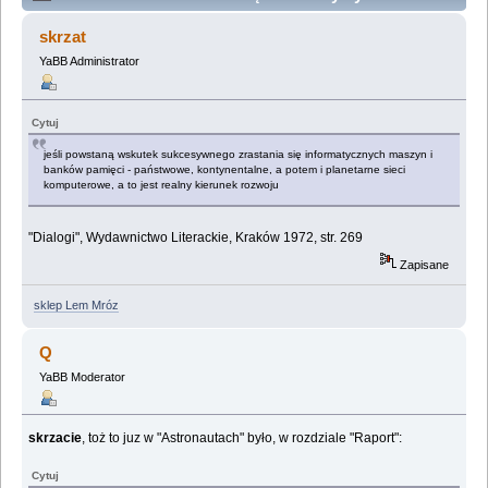
kompendium. (Przeczytany 784602 razy)
skrzat
YaBB Administrator
Cytuj
jeśli powstaną wskutek sukcesywnego zrastania się informatycznych maszyn i
banków pamięci - państwowe, kontynentalne, a potem i planetarne sieci
komputerowe, a to jest realny kierunek rozwoju
"Dialogi", Wydawnictwo Literackie, Kraków 1972, str. 269
Zapisane
sklep Lem Mróz
Q
YaBB Moderator
skrzacie
, toż to juz w "Astronautach" było, w rozdziale "Raport":
Cytuj