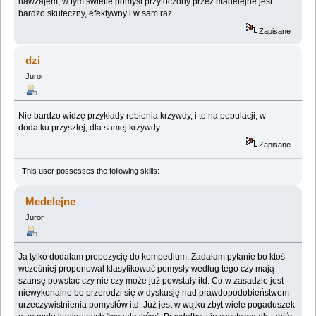
nawzajem, w tym swietle pomysl przytoczony przez madelejne jest
bardzo skuteczny, efektywny i w sam raz.
Zapisane
dzi
Juror
Nie bardzo widzę przykłady robienia krzywdy, i to na populacji, w
dodatku przyszłej, dla samej krzywdy.
Zapisane
This user possesses the following skills:
Medelejne
Juror
Ja tylko dodałam propozycję do kompedium. Zadałam pytanie bo ktoś
wcześniej proponował klasyfikować pomysły według tego czy mają
szansę powstać czy nie czy może już powstały itd. Co w zasadzie jest
niewykonalne bo przerodzi się w dyskusję nad prawdopodobieństwem
urzeczywistnienia pomysłów itd. Już jest w wątku zbyt wiele pogaduszek