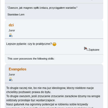
"Zawsze, jak magnes opiłki żelaza, przyciągałem wariatów."
Stanisław Lem
dzi
Juror
Lepsze pytanie: czy to praktyczne?
Zapisane
This user possesses the following skills:
Evangelos
Juror
To drugie raczej nie, bo nie ma juz ideologow, ktorzy niektore nacje
chcieliby pozbawic prawa do bytu.
To drugie owszem, jesli zrzucanie zrzucanie zarazkow dzumy na wrogie
oddzialy przestaje byc wystarczajace.
Nasz gatunek ma ogromny potencjal w robieniu sobie krzywdy