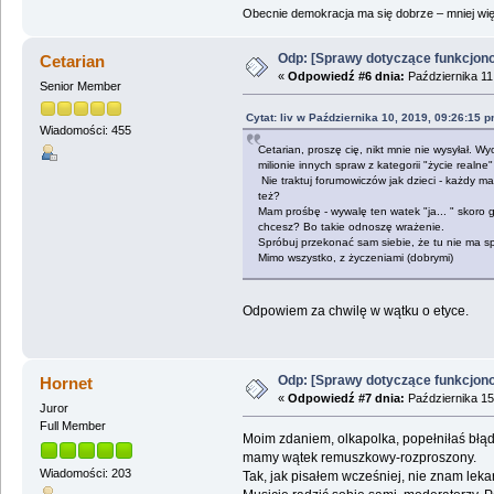
Obecnie demokracja ma się dobrze – mniej wię
Odp: [Sprawy dotyczące funkcjon
Cetarian
«
Odpowiedź #6 dnia:
Października 11
Senior Member
Cytat: liv w Października 10, 2019, 09:26:15 
Wiadomości: 455
Cetarian, proszę cię, nikt mnie nie wysyłał. 
milionie innych spraw z kategorii "życie realne"
Nie traktuj forumowiczów jak dzieci - każdy ma 
też?
Mam prośbę - wywalę ten watek "ja... " skoro g
chcesz? Bo takie odnoszę wrażenie.
Spróbuj przekonać sam siebie, że tu nie ma sp
Mimo wszystko, z życzeniami (dobrymi)
Odpowiem za chwilę w wątku o etyce.
Odp: [Sprawy dotyczące funkcjon
Hornet
«
Odpowiedź #7 dnia:
Października 15
Juror
Full Member
Moim zdaniem, olkapolka, popełniłaś błąd,
mamy wątek remuszkowy-rozproszony.
Wiadomości: 203
Tak, jak pisałem wcześniej, nie znam leka