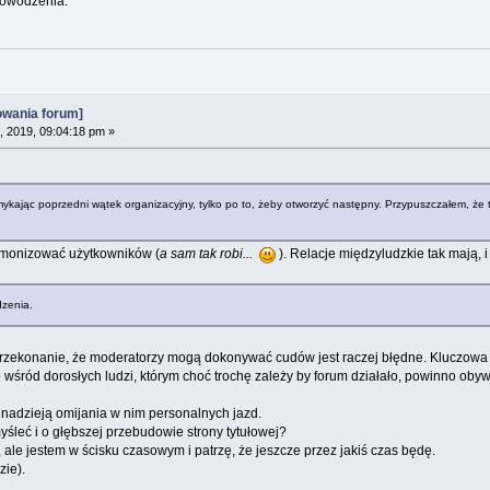
Powodzenia.
owania forum]
, 2019, 09:04:18 pm »
ykając poprzedni wątek organizacyjny, tylko po to, żeby otworzyć następny. Przypuszczałem, że 
emonizować użytkowników (
a sam tak robi...
). Relacje międzyludzkie tak mają, i 
dzenia.
. Przekonanie, że moderatorzy mogą dokonywać cudów jest raczej błędne. Kluczow
 wśród dorosłych ludzi, którym choć trochę zależy by forum działało, powinno obywa
 Z nadzieją omijania w nim personalnych jazd.
śleć i o głębszej przebudowie strony tytułowej?
 ale jestem w ścisku czasowym i patrzę, że jeszcze przez jakiś czas będę.
ie).