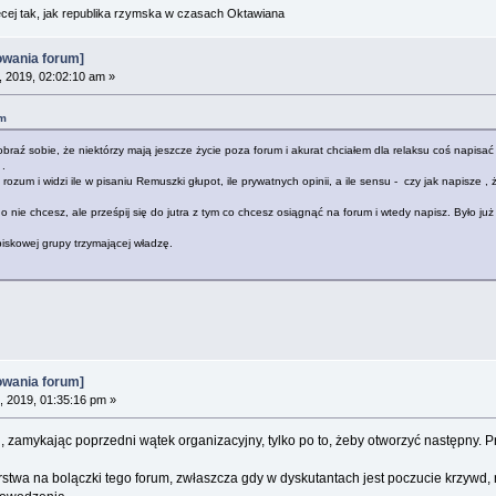
cej tak, jak republika rzymska w czasach Oktawiana
owania forum]
, 2019, 02:02:10 am »
pm
Wyobraź sobie, że niektórzy mają jeszcze życie poza forum i akurat chciałem dla relaksu coś napis
 .
rozum i widzi ile w pisaniu Remuszki głupot, ile prywatnych opinii, a ile sensu - czy jak napisze 
o nie chcesz, ale prześpij się do jutra z tym co chcesz osiągnąć na forum i wtedy napisz. Było ju
iskowej grupy trzymającej władzę.
owania forum]
, 2019, 01:35:16 pm »
 zamykając poprzedni wątek organizacyjny, tylko po to, żeby otworzyć następny. Pr
rstwa na bolączki tego forum, zwłaszcza gdy w dyskutantach jest poczucie krzywd, 