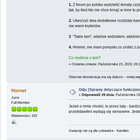
1.
Z forum po polsku wydzielić tematy czys
tak, by ktoś kto nie chce brnąć w inne tu
2.
Utworzyć dwa dodatkowe rozdziały bardzi
nie wiem kryteriów.
3
. "Takie tam", właśnie widziałem, właśnie
4.
Hmmm, nie mam pomysłu co zrobić z par
Co myślicie o tym?
«
Ostatnia zmiana: Października 15, 2019, 09:
Obecnie demokracja ma się dobrze – mniej wię
Odp: [Sprawy dotyczące funkcjon
Hornet
«
Odpowiedź #9 dnia:
Października 15
Juror
Full Member
Jeżeli o mnie chodzi, to przez lata - bardz
przedstawiłeś wydają się sensowne. Jest
Wiadomości: 203
Gwiazdy nie są dla człowieka
- Karellen