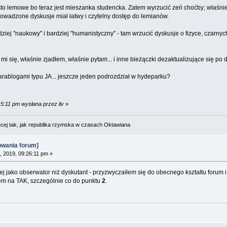
to lemowe bo teraz jest mieszanka studencka. Zatem wyrzucić zeń choćby; właśnie z
 prowadzone dyskusje miał łatwy i czytelny dostęp do lemianów.
ej "naukowy" i bardziej "humanistyczny" - tam wrzucić dyskusje o fizyce, czarnych 
 mi się, właśnie zjadłem, właśnie pytam... i inne bieżączki dezaktualizujące się po d
ablogami typu JA... jeszcze jeden podrozdział w hydeparku?
15:11 pm wysłana przez liv
»
cej tak, jak republika rzymska w czasach Oktawiana
owania forum]
, 2019, 09:26:11 pm »
iej jako obserwator niż dyskutant - przyzwyczaiłem się do obecnego kształtu forum i 
em na TAK, szczególnie co do punktu
2
.