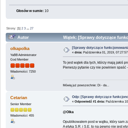
Głosów w sumie:
10
Strony: [
1
]
2
3
...
27
Autor
Wątek: [Sprawy dotyczące funkc
[Sprawy dotyczące funkcjonowani
olkapolka
«
dnia:
Października 01, 2019, 07:27:5
YaBB Administrator
God Member
To jest wątek dla tych, którzy mają jakiś 
Pierwszy pytanie czy nie powinien spaść 
Wiadomości: 7250
Mówią już powszechnie: Di - da...
Odp: [Sprawy dotyczące funkcjon
Cetarian
«
Odpowiedź #1 dnia:
Października 10
Senior Member
@Olka
Wiadomości: 455
Opublikowałem post w wątku, który sam z
A etyka S.R. i S.E. to na pewno nie jest e