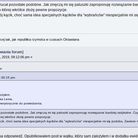
zucał pozostałe podobne. Jak zmęczą mi się paluszki zaproponuję rozwiązanie bar
o której wkrótce złożę pewne propozycje.
j kącik, choć sama idea specjalnych kącików dla "wybrańców" niespecjalnie mi si
cej tak, jak republika rzymska w czasach Oktawiana
owania forum]
, 2019, 09:12:06 pm »
pm
8:36:15 pm
ożyłem.
yka Lema.
merytorycznie do powiedzenia.
ł pozostałe podobne. Jak zmęczą mi się paluszki zaproponuję rozwiązanie bardziej radykalne. Cz
órej wkrótce złożę pewne propozycje.
cik, choć sama idea specjalnych kącików dla "wybrańców" niespecjalnie mi się podoba. Zawisze 
zna odpowiedź. Opublikowałem post w wątku, który sam założyłem i w dodatku ewid