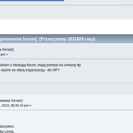
jonowania forum] (Przeczytany 1011824 razy)
a forum]
7 pm »
problem z obsługą forum, mają pomysł na zmianę itp.
- razem ze starą organizacją - do HP?
owania forum]
, 2019, 08:36:15 pm »
ałożyłem.
tyka Lema.