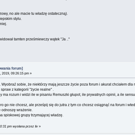
zowy, no ale macie tu władzę ostateczną).
iepskim stylu.
niej.
kwidował tamten prześmiewczy wątek "Ja .."
owania forum]
, 2019, 09:26:15 pm »
ał. Wyobraź sobie, że niektórzy mają jeszcze życie poza forum i akurat chciałem dl
praw z kategorii "życie realne" .
y ma rozum i widzi ile w pisaniu Remuszki głupot, ile prywatnych opinii, a ile sens
ro go nie chcesz, ale prześpij się do jutra z tym co chcesz osiągnąć na forum i wt
ie odnoszę wrażenie.
ma spiskowej grupy trzymającej władzę.
10:31 pm wysłana przez liv
»