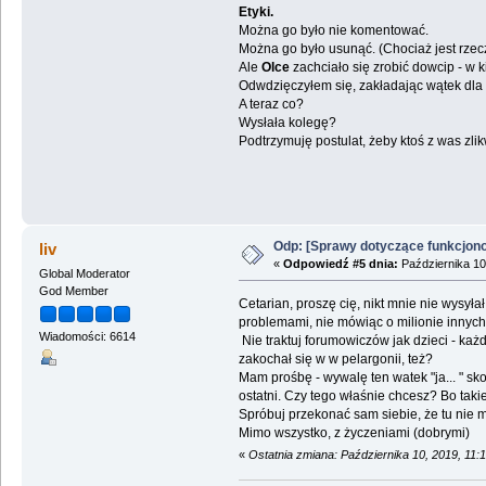
Etyki.
Można go było nie komentować.
Można go było usunąć. (Chociaż jest rzec
Ale
Olce
zachciało się zrobić dowcip - w k
Odwdzięczyłem się, zakładając wątek dla 
A teraz co?
Wysłała kolegę?
Podtrzymuję postulat, żeby ktoś z was zli
Odp: [Sprawy dotyczące funkcjon
liv
«
Odpowiedź #5 dnia:
Października 10
Global Moderator
God Member
Cetarian, proszę cię, nikt mnie nie wysył
problemami, nie mówiąc o milionie innych s
Wiadomości: 6614
Nie traktuj forumowiczów jak dzieci - każd
zakochał się w w pelargonii, też?
Mam prośbę - wywalę ten watek "ja... " sko
ostatni. Czy tego właśnie chcesz? Bo tak
Spróbuj przekonać sam siebie, że tu nie 
Mimo wszystko, z życzeniami (dobrymi)
«
Ostatnia zmiana: Października 10, 2019, 11: