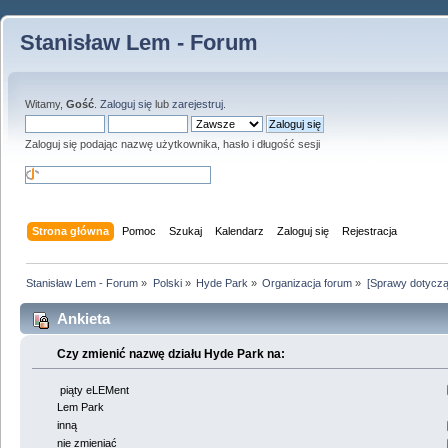
Stanisław Lem - Forum
Witamy,
Gość
.
Zaloguj się
lub
zarejestruj
.
Zaloguj się podając nazwę użytkownika, hasło i długość sesji
Strona główna
Pomoc
Szukaj
Kalendarz
Zaloguj się
Rejestracja
Stanisław Lem - Forum
»
Polski
»
Hyde Park
»
Organizacja forum
»
[Sprawy dotyczą
Ankieta
Czy zmienić nazwę działu Hyde Park na:
piąty eLEMent
Lem Park
inną
nie zmieniać