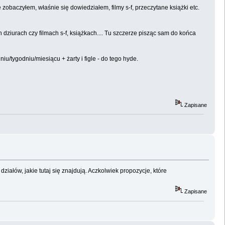
obaczyłem, właśnie się dowiedziałem, filmy s-f, przeczytane książki etc.
dziurach czy filmach s-f, książkach.... Tu szczerze pisząc sam do końca
niu/tygodniu/miesiącu + żarty i figle - do tego hyde.
Zapisane
działów, jakie tutaj się znajdują. Aczkolwiek propozycje, które
Zapisane