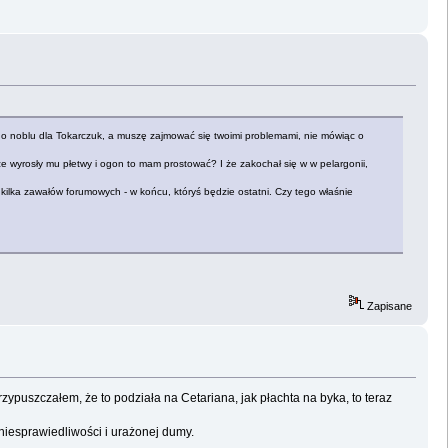
ać o noblu dla Tokarczuk, a muszę zajmować się twoimi problemami, nie mówiąc o
, że wyrosły mu płetwy i ogon to mam prostować? I że zakochał się w w pelargonii,
ż kilka zawałów forumowych - w końcu, któryś będzie ostatni. Czy tego właśnie
Zapisane
zypuszczałem, że to podziała na Cetariana, jak płachta na byka, to teraz
niesprawiedliwości i urażonej dumy.