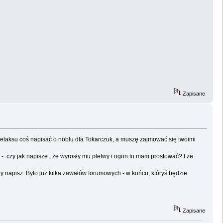
Zapisane
a relaksu coś napisać o noblu dla Tokarczuk, a muszę zajmować się twoimi
u - czy jak napisze , że wyrosły mu płetwy i ogon to mam prostować? I że
edy napisz. Było już kilka zawałów forumowych - w końcu, któryś będzie
Zapisane