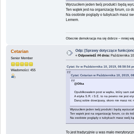
Wyrzuciłem jeden twój produkt i będą wyr
Ten wątek jest na organizację forum, co d
Na osobiste poglądy o tubylcach masz swó
Lemem.
Obecnie demokracja ma się dobrze – mniej wię
Odp: [Sprawy dotyczące funkcjon
Cetarian
«
Odpowiedź #4 dnia:
Października 10
Senior Member
Cytat: liv w Października 10, 2019, 08:58:54 
Wiadomości: 455
Cytat: Cetarian w Października 10, 2019, 0
@Olka
Opublikowałem post w wątku, który sam zał
A etyka S.R. i S.E. to na pewno nie jest et
Daruj sobie dowcipasy, skoro nie masz nic 
Wyrzuciłem jeden twój produkt i będą wyrzuca
Ten wątek jest na organizację forum, co do kt
Na osobiste poglądy o tubylcach masz swój ką
To jest tradycyjnie u was mało merytoryc