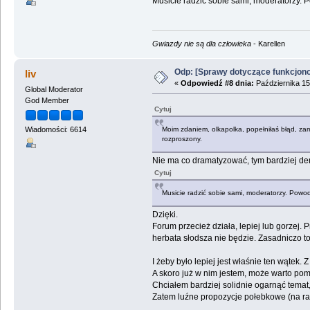
Musicie radzić sobie sami, moderatorzy. 
Gwiazdy nie są dla człowieka
- Karellen
Odp: [Sprawy dotyczące funkcjon
liv
«
Odpowiedź #8 dnia:
Października 15
Global Moderator
God Member
Cytuj
Moim zdaniem, olkapolka, popełniłaś błąd, zam
Wiadomości: 6614
rozproszony.
Nie ma co dramatyzować, tym bardziej d
Cytuj
Musicie radzić sobie sami, moderatorzy. Powo
Dzięki.
Forum przecież działa, lepiej lub gorzej
herbata słodsza nie będzie. Zasadniczo to
I żeby było lepiej jest właśnie ten wątek.
A skoro już w nim jestem, może warto pomy
Chciałem bardziej solidnie ogarnąć temat,
Zatem luźne propozycje połebkowe (na raz