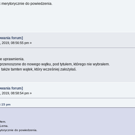
c merytorycznie do powiedzenia.
owania forum]
, 2019, 08:56:55 pm »
ie uprawnienia.
y przenoszone do nowego wątku, pod tytułem, którego nie wybrałem.
 także tamten wątek, który wcześniej założyłaś.
owania forum]
, 2019, 08:58:54 pm »
6:15 pm
yłem.
 Lema.
ytorycznie do powiedzenia.