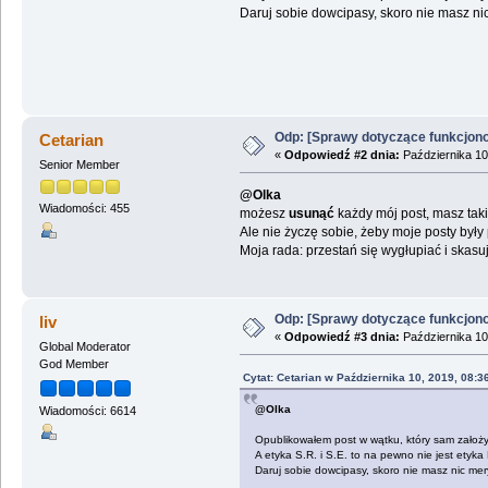
Daruj sobie dowcipasy, skoro nie masz ni
Odp: [Sprawy dotyczące funkcjon
Cetarian
«
Odpowiedź #2 dnia:
Października 10
Senior Member
@Olka
Wiadomości: 455
możesz
usunąć
każdy mój post, masz tak
Ale nie życzę sobie, żeby moje posty był
Moja rada: przestań się wygłupiać i skasuj
Odp: [Sprawy dotyczące funkcjon
liv
«
Odpowiedź #3 dnia:
Października 10
Global Moderator
God Member
Cytat: Cetarian w Października 10, 2019, 08:3
@Olka
Wiadomości: 6614
Opublikowałem post w wątku, który sam założ
A etyka S.R. i S.E. to na pewno nie jest etyka
Daruj sobie dowcipasy, skoro nie masz nic mer