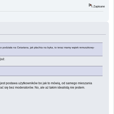
Zapisane
to podziała na Cetariana, jak płachta na byka, to teraz mamy wątek remuszkowy-
już.
a jest postawa użytkowników bo jak to mówią, od samego mieszania
ć się bez moderatorów. No, ale aż takim idealistą nie jestem.