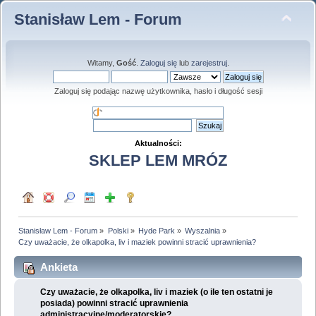
Stanisław Lem - Forum
Witamy,
Gość
.
Zaloguj się
lub
zarejestruj
.
Zaloguj się podając nazwę użytkownika, hasło i długość sesji
Aktualności:
SKLEP LEM MRÓZ
Stanisław Lem - Forum
»
Polski
»
Hyde Park
»
Wyszalnia
»
Czy uważacie, że olkapolka, liv i maziek powinni stracić uprawnienia?
Ankieta
Czy uważacie, że olkapolka, liv i maziek (o ile ten ostatni je
posiada) powinni stracić uprawnienia
administracyjne/moderatorskie?