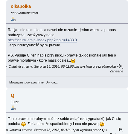
olkapolka
YaBB Administrator
Racja - nie rozumiem, a nawet nie rozumię...jedno wiem...a propos
nadużycia...zważywszy na to:
http://forum.lem.pl/index.php?topic=1433.0
Jego Induktywność był w prawie.
P.S. Pasuje Ci ten napis przy nicku - prawie tak doskonale jak ten o
prawie moralnym - które masz gdzieś...
«
Ostatnia zmiana: Sierpnia 15, 2018, 06:02:06 pm wysłana przez olkapolka
»
Zapisane
Mówią już powszechnie: Di - da...
Q
Juror
Ten o prawie moralnym możesz sobie wziąć (do sygnaturki), jak Ci się
podoba
. Zakładam, że spadkobiercy Leca nie pozwą
.
«
Ostatnia zmiana: Sierpnia 15, 2018, 06:12:19 pm wysłana przez Q
»