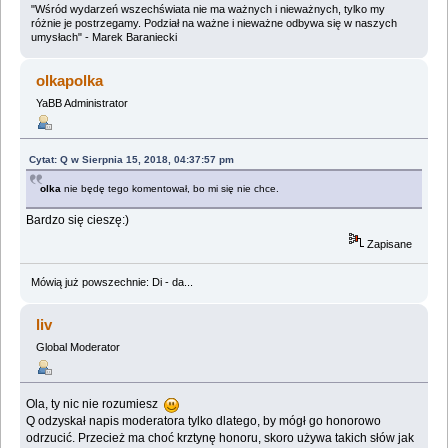
"Wśród wydarzeń wszechświata nie ma ważnych i nieważnych, tylko my
różnie je postrzegamy. Podział na ważne i nieważne odbywa się w naszych
umysłach" - Marek Baraniecki
olkapolka
YaBB Administrator
Cytat: Q w Sierpnia 15, 2018, 04:37:57 pm
olka
nie będę tego komentował, bo mi się nie chce.
Bardzo się cieszę:)
Zapisane
Mówią już powszechnie: Di - da...
liv
Global Moderator
Ola, ty nic nie rozumiesz
Q odzyskał napis moderatora tylko dlatego, by mógł go honorowo
odrzucić. Przecież ma choć krztynę honoru, skoro używa takich słów jak