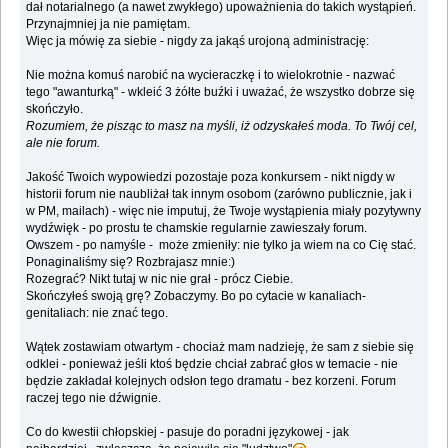
dał notarialnego (a nawet zwykłego) upoważnienia do takich wystąpień.
Przynajmniej ja nie pamiętam.
Więc ja mówię za siebie - nigdy za jakąś urojoną administrację:
Nie można komuś narobić na wycieraczkę i to wielokrotnie - nazwać
tego "awanturką" - wkleić 3 żółte buźki i uważać, że wszystko dobrze się
skończyło.
Rozumiem, że pisząc to masz na myśli, iż odzyskałeś moda. To Twój cel,
ale nie forum.
Jakość Twoich wypowiedzi pozostaje poza konkursem - nikt nigdy w
historii forum nie naubliżał tak innym osobom (zarówno publicznie, jak i
w PM, mailach) - więc nie imputuj, że Twoje wystąpienia miały pozytywny
wydźwięk - po prostu te chamskie regularnie zawieszały forum.
Owszem - po namyśle - może zmieniły: nie tylko ja wiem na co Cię stać.
Ponaginaliśmy się? Rozbrajasz mnie:)
Rozegrać? Nikt tutaj w nic nie grał - prócz Ciebie.
Skończyłeś swoją grę? Zobaczymy. Bo po cytacie w kanaliach-
genitaliach: nie znać tego.
Wątek zostawiam otwartym - chociaż mam nadzieję, że sam z siebie się
odklei - ponieważ jeśli ktoś będzie chciał zabrać głos w temacie - nie
będzie zakładał kolejnych odsłon tego dramatu - bez korzeni. Forum
raczej tego nie dźwignie.
Co do kwestii chłopskiej - pasuje do poradni językowej - jak