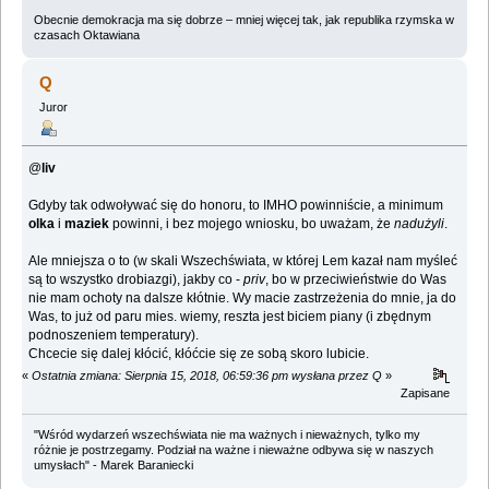
Obecnie demokracja ma się dobrze – mniej więcej tak, jak republika rzymska w
czasach Oktawiana
Q
Juror
@
liv
Gdyby tak odwoływać się do honoru, to IMHO powinniście, a minimum
olka
i
maziek
powinni, i bez mojego wniosku, bo uważam, że
nadużyli
.
Ale mniejsza o to (w skali Wszechświata, w której Lem kazał nam myśleć
są to wszystko drobiazgi), jakby co -
priv
, bo w przeciwieństwie do Was
nie mam ochoty na dalsze kłótnie. Wy macie zastrzeżenia do mnie, ja do
Was, to już od paru mies. wiemy, reszta jest biciem piany (i zbędnym
podnoszeniem temperatury).
Chcecie się dalej kłócić, kłóćcie się ze sobą skoro lubicie.
«
Ostatnia zmiana: Sierpnia 15, 2018, 06:59:36 pm wysłana przez Q
»
Zapisane
"Wśród wydarzeń wszechświata nie ma ważnych i nieważnych, tylko my
różnie je postrzegamy. Podział na ważne i nieważne odbywa się w naszych
umysłach" - Marek Baraniecki