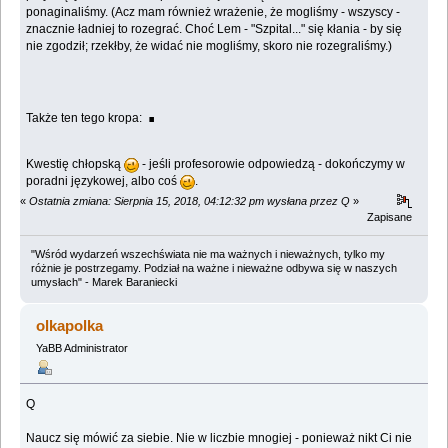
ponaginaliśmy. (Acz mam również wrażenie, że mogliśmy - wszyscy -
znacznie ładniej to rozegrać. Choć Lem - "Szpital..." się kłania - by się
nie zgodził; rzekłby, że widać nie mogliśmy, skoro nie rozegraliśmy.)
.
Także ten tego kropa:
Kwestię chłopską
- jeśli profesorowie odpowiedzą - dokończymy w
poradni językowej, albo coś
.
«
Ostatnia zmiana: Sierpnia 15, 2018, 04:12:32 pm wysłana przez Q
»
Zapisane
"Wśród wydarzeń wszechświata nie ma ważnych i nieważnych, tylko my
różnie je postrzegamy. Podział na ważne i nieważne odbywa się w naszych
umysłach" - Marek Baraniecki
olkapolka
YaBB Administrator
Q
Naucz się mówić za siebie. Nie w liczbie mnogiej - ponieważ nikt Ci nie