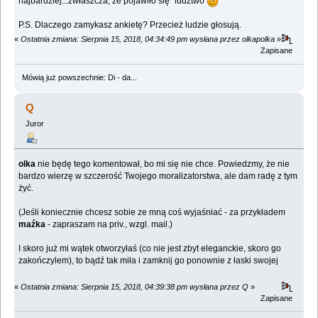
najbardziej...zwłaszcza, że pojawiło się "ludztwo"
P.S. Dlaczego zamykasz ankietę? Przecież ludzie głosują.
«
Ostatnia zmiana: Sierpnia 15, 2018, 04:34:49 pm wysłana przez olkapolka
»
Zapisane
Mówią już powszechnie: Di - da...
Q
Juror
olka
nie będę tego komentował, bo mi się nie chce. Powiedzmy, że nie
bardzo wierzę w szczerość Twojego moralizatorstwa, ale dam radę z tym
żyć.
(Jeśli koniecznie chcesz sobie ze mną coś wyjaśniać - za przykładem
maźka
- zapraszam na priv., wzgl. mail.)
I skoro już mi wątek otworzyłaś (co nie jest zbyt eleganckie, skoro go
zakończylem), to bądź tak miła i zamknij go ponownie z łaski swojej
«
Ostatnia zmiana: Sierpnia 15, 2018, 04:39:38 pm wysłana przez Q
»
Zapisane