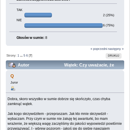
TAK
2 (25%)
NIE
6 (75%)
Głosów w sumie:
8
« poprzedni
następny »
Strony:
1
...
5
6
[
7
]
DRUKUJ
Autor
Wątek: Czy uważacie, że
olkapolka, liv i maziek powinni stracić uprawnienia?
Q
(Przeczytany 423837 razy)
Juror
Dobra, skoro wszystko w sumie dobrze się skończyło, czas chyba
zamknąć wątek.
Jak kogo skrzywdziłem - przepraszam. Jak kto mnie skrzywdził -
wybaczam. Przy czym w sumie nie żałuję tej awanturki, bo mam
wrażenie, że większą wagę zaczęliśmy do jakości wypowiedzi powtórnie
przywiązywać. I - wbrew pozorom - jakoś się do siebie nawzajem