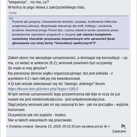
"elegancja"... no ma, co?
W końcu to jego słowa z założycielskiego listu;
Cytuj
Pytanie jak powyżej. Uzasadnienie wniosku: prywata, budowanie kółeczka
wzajemnej adoracji, długotrwała tolerancja dla trolli, trollingu i zaniżania
poziomu merytorycznego Forum (ba, czynny udział w tymże zaniżaniu przez
prowadzenie sążnistych pogaduch o niczym);
jak również kompletnie
uznaniowy charakter przyznania wspomnianym w/w uprawnień (brak
głosowania czy innej formy "konsultacji społecznych")*.
Zatem skoro nie akceptuje uznaniowości, a domagał się konsultacji - i je
ma, co widać w ankiecie (6:2), wniosek powinien być oczywisty
Że mało w niej głosów?
Na pierwszej stronie wątku organizacyjnego, też jest ankieta - z
wynikiem 4:2 i tam nikt jej nie kwestionował.
A Q lubi wszak odwoływać się do "starego, dobrego" forum
https://forum.lem.pl/index.php?topic=188.0
W tym sensie uznaniowość tego przywrócenia tak bije w oczy że już
nawet nie jest niedemokratyczna - jest antydemokratyczna.
Stąd jedyny wniosek jaki mi się nasunął to ten - jak na początku - wyjście
honorowe.
Oczywiście jak nie wyjdzie - trudno.
Nie w takich warunkach się pracowało.
«
Ostatnia zmiana: Sierpnia 15, 2018, 05:01:50 pm wysłana przez liv
»
Zapisane