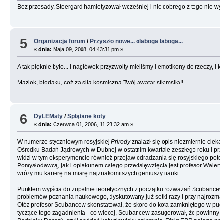
Bez przesady. Steergard hamletyzował wcześniej i nic dobrego z tego nie wynik
5
Organizacja forum
/
Przyszło nowe... olaboga laboga...
«
dnia:
Maja 09, 2008, 04:43:31 pm »
A tak pięknie było... i nagłówek przyzwoity mieliśmy i emotikony do rzeczy, i ko
Maziek, biedaku, coż za siła kosmiczna Twój awatar stłamsiła!!
6
DyLEMaty
/
Splątane koty
«
dnia:
Czerwca 01, 2006, 11:23:32 am »
W numerze styczniowym rosyjskiej
Prirody
znalazł się opis niezmiernie ci
Ośrodku Badań Jądrowych w Dubnej w ostatnim kwartale zeszłego roku i przez
widzi w tym eksperymencie również przejaw odradzania się rosyjskiego pot
Pomysłodawcą, jak i opiekunem całego przedsięwzięcia jest profesor Walery 
wróży mu karierę na miarę najznakomitszych geniuszy nauki.
Punktem wyjścia do zupełnie teoretycznych z początku rozważań Scubancew
problemów poznania naukowego, dyskutowany już setki razy i przy najrozm
Otóż profesor Scubancew skonstatował, że skoro do kota zamkniętego w pu
tyczące tego zagadnienia - co wiecej, Scubancew zasugerował, że powinny