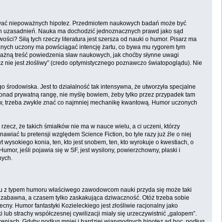
łować niepoważnych hipotez. Przedmiotem naukowych badań może być
cych uzasadnień. Nauka ma dochodzić jednoznacznych prawd jako sąd
ci? Siłą tych rzeczy literatura jest szersza od nauki o humor. Pisarz ma
icznych uczony ma powściągać intencję żartu, co bywa mu rygorem tym
oważną treść powiedzenia sław naukowych, jak choćby słynne uwagi
z nie jest złośliwy” (credo optymistycznego poznawczo światopoglądu). Nie
rodowiska. Jest to działalność tak intensywna, że utworzyła specjalne
onad prywatną rangę, nie myślę bowiem, żeby tylko przez przypadek tam
tów, trzeba zwykle znać co najmniej mechanikę kwantową. Humor uczonych
 rzecz, że takich śmiałków nie ma w nauce wielu, a ci uczeni, którzy
nawiać tu pretensji względem Science Fiction, bo tyle razy już źle o niej
ysokiego konia, ten, kto jest snobem, ten, kto wyrokuje o kwestiach, o
mor, jeśli pojawia się w SF, jest wysilony, powierzchowny, płaski i
nych.
emu z typem humoru właściwego zawodowcom nauki przyda się może taki
em zabawna, a czasem tylko zaskakująca dziwaczność. Otóż trzeba sobie
ecny. Humor fantastyki Kozieleckiego jest złośliwie racjonalny jako
lub strachy współczesnej cywilizacji miały się urzeczywistnić „galopem”.
eniach. Gdyby podług mniej i bardziej wiarygodnych hipotez ad hoc, podług