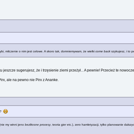
hybi, milczenie o nim jest celowe. A skoro tak, domniemywam, że wielki
come back
szykujesz, i to p
tu jeszcze sugerujesz, że i trzęsienie ziemi przeżył... A pewnie! Przecież te now
 Pirx, ale na pewno nie Pirx z Ananke.
ji?
(nie my winni jeno
bezlitosne procesy
, teoria gier etc.), zero hamletyzacji, tylko planowanie dals