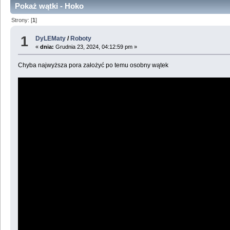
Pokaż wątki - Hoko
Strony: [
1
]
1
DyLEMaty
/
Roboty
«
dnia:
Grudnia 23, 2024, 04:12:59 pm »
Chyba najwyższa pora założyć po temu osobny wątek