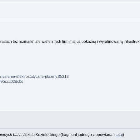
ach też rozmaite, ale wiele z tych firm ma już pokaźną i wyrafinowaną infrastrukt
uwiezienie-elektrostatyczne-plazmy,35213
k-995ccc02dc0d
nionych baśni
Józefa Kozieleckiego (fragment jednego z opowiadań
tutaj
)