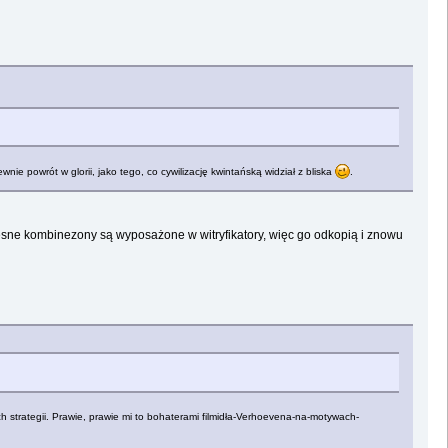
ewnie powrót w glorii, jako tego, co cywilizację kwintańską widział z bliska
.
oczesne kombinezony są wyposażone w witryfikatory, więc go odkopią i znowu
zych strategii. Prawie, prawie mi to bohaterami filmidła-Verhoevena-na-motywach-