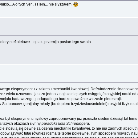
ło... A o tych Ver... i Hein... nie słyszałem
lory niefioletowe... oj tak, przemija postać tego świata...
ekawego eksperymentu z zakresu mechaniki kwantowej. Doświadczenie finansowane
 wielu uznawane jest za jedno z najistotniejszych osiągnięć rosyjskiej nauki od 
encjału badawczego, podupadłego bardzo poważnie w czasie pierestrojki.
Scubancew, genijalny młody (bo dopiero trzydziestoośmioletni) rosyjski fizyk rela
a był eksperyment myślowy zaproponowany już przeszło siedemdziesiąt lat temu 
aitszych okazjach słynny
paradoks kota Schrodingera
.
dle stosują się pewne założenia mechaniki kwantowej, to nie ma żadnych absolutn
 obowiązywać tutaj również rozmaite teorie pokrewne. Tym sposobem rosyjscy nau