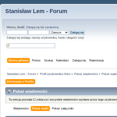
Stanisław Lem - Forum
Witamy,
Gość
.
Zaloguj się
lub
zarejestruj
.
Zaloguj się podając nazwę użytkownika, hasło i długość sesji
Strona główna
Pomoc
Szukaj
Kalendarz
Zaloguj się
Rejestracja
Stanisław Lem - Forum
»
Profil użytkownika Hoko
»
Pokaż wiadomości
»
Pokaż wątk
Informacja o Profilu
Pokaż wiadomości
Ta sekcja pozwala Ci zobaczyć wszystkie wiadomości wysłane przez tego użytkowni
Wiadomości
Pokaż wątki
Pokaż załączniki