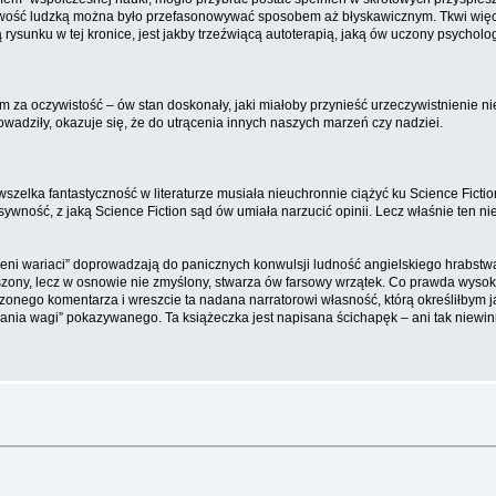
łowość ludzką można było przefasonowywać sposobem aż błyskawicznym. Tkwi więc 
rysunku w tej kronice, jest jakby trzeźwiącą autoterapią, jaką ów uczony psycholo
m za oczywistość – ów stan doskonały, jaki miałoby przynieść urzeczywistnienie 
adziły, okazuje się, że do utrącenia innych naszych marzeń czy nadziei.
szelka fantastyczność w literaturze musiała nieuchronnie ciążyć ku Science Fictio
sywność, z jaką Science Fiction sąd ów umiała narzucić opinii. Lecz właśnie ten ni
czeni wariaci” doprowadzają do panicznych konwulsji ludność angielskiego hrabstwa,
szony, lecz w osnowie nie zmyślony, stwarza ów farsowy wrzątek. Co prawda wysok
zonego komentarza i wreszcie ta nadana narratorowi własność, którą określiłbym 
ia wagi” pokazywanego. Ta książeczka jest napisana ścichapęk – ani tak niewinna