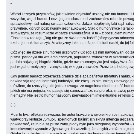
*
Wśród licznych przymiotów, jakie winien objawiać uczony, nie ma humor
wszystko, więc i humor. Lecz i jego badacz musi zachować w robocie powa
sprawiedliwy nad naturą świata i człowieka. Jakże mógłby się taki sąd natr
przywileje, których pozbawiony jest naukowiec. Stąd o humorystyce literac
surowszym, że rozum idzie w parze z wyobraźnią, a ta – z poczuciem humoru
Einsteina w rodzaju „Bóg nie gra ze światem w kości” (aforystyczna odmow
trzeba jednak tłumaczyć, że aforyzmy takie należą do historii nauki, do jej f
Cóż więc się dzieje z humorem uczonych? Co robią z nim nawoływani do za
pisma, periodyki dla wtajemniczonych, popularne zwłaszcza w akademickic
padało najwięcej Nagród Nobla, gdzie owa humorystyka jest najwyższa. Jed
jest więc hermetyczny – zamyka się w kręgu znawców. Przez to też obiegowy o
Gdy jednak badacz przekracza granicę dzielącą państwa literatury i nauki, ki
nawiedzają region literackiej fantastyki, nie chcą lub nie umieją z nowego pr
mówiłem, do rzeczy będzie jednak uwaga, że nagminna nieobecność humoru w 
jakich nie ma pojęcia, kto pasuje się samozwańczo na proroka, znawcę przysz
niemądry. Nie jest to humor nasycony pierwiastkiem intelektualnej refleks
(...)
Musi to być refleksja rozważna, bo autor krzyżuje w swojej kronice nau
wiatyk przy lekturze „Smutku spełnionych baśni”: ich skryta intencja jest
powiedzieć, że to nie są puste żarty, płody byle jako rozigranej wyobraźni –
konsekwencje wysnute z (typowego dla wszelkiej fantastyki) założenia „co b
Gdyby to, co krytycy naukowych osiągnięć zwą „instrumentalnym imperializ