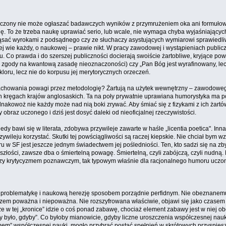
u. Uczony nie może ogłaszać badawczych wyników z przymrużeniem oka ani formu
gę. To że trzeba naukę uprawiać serio, lub wcale, nie wymaga chyba wyjaśniają
ząsać wyrokami z podsądnego czy ze słuchaczy asystujących wymiarowi sprawiedliwoś
kiej wie każdy, o naukowej – prawie nikt. W pracy zawodowej i wystąpieniach publ
. Co prawda i do szerszej publiczności docierają swoiście żartobliwe, kryjące p
a zgody na kwantową zasadę nieoznaczoności) czy „Pan Bóg jest wyrafinowany, lec
olkloru, lecz nie do korpusu jej merytorycznych orzeczeń.
chowania powagi przez metodologię? Żartują na użytek wewnętrzny – zawodowego ś
h kręgach krajów anglosaskich. Ta na poły prywatnie uprawiana humorystyka ma p
nakowoż nie każdy może nad nią boki zrywać. Aby śmiać się z fizykami z ich żar
braz uczonego i dziś jest dosyć daleki od nieoficjalnej rzeczywistości.
edy bawi się w literata, zdobywa przywileje zawarte w haśle „licentia poetica". Inna
zywileju korzystać. Skutki tej powściągliwości są raczej kiepskie. Nie chciał bym wz
SF jest jeszcze jednym świadectwem jej pośledniości. Ten, kto sadzi się na zbyt w
łości, zawsze dba o śmiertelną powagę. Śmiertelną, czyli zabójczą, czyli nudną. Hu
ji czy krytycyzmem poznawczym, tak typowym właśnie dla racjonalnego humoru uczo
kową problematykę i naukową herezję sposobem porządnie perfidnym. Nie obeznan
 zarazem poważna i niepoważna. Nie rozszyfrowana właściwie, objawi się jako czas
 że w tej „kronice” idzie o coś ponad zabawę, chociaż element zabawy jest w niej ob
y było, gdyby”. Co byłoby mianowicie, gdyby liczne uroszczenia współczesnej nauki 
mem” współczesnej nauki, mogło przybrać postać spełnień w skrótowych przyspiesz