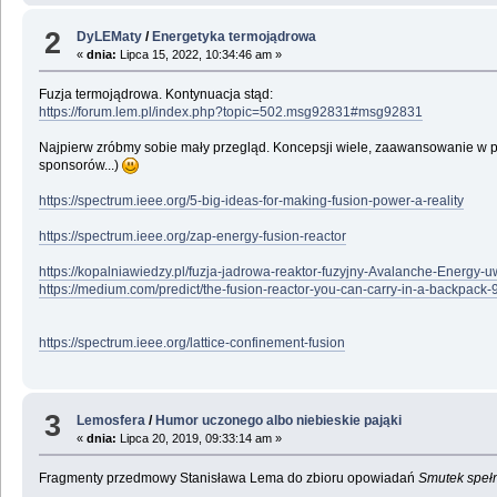
2
DyLEMaty
/
Energetyka termojądrowa
«
dnia:
Lipca 15, 2022, 10:34:46 am »
Fuzja termojądrowa. Kontynuacja stąd:
https://forum.lem.pl/index.php?topic=502.msg92831#msg92831
Najpierw zróbmy sobie mały przegląd. Koncepsji wiele, zaawansowanie w prac
sponsorów...)
https://spectrum.ieee.org/5-big-ideas-for-making-fusion-power-a-reality
https://spectrum.ieee.org/zap-energy-fusion-reactor
https://kopalniawiedzy.pl/fuzja-jadrowa-reaktor-fuzyjny-Avalanche-Energy-
https://medium.com/predict/the-fusion-reactor-you-can-carry-in-a-backpac
https://spectrum.ieee.org/lattice-confinement-fusion
3
Lemosfera
/
Humor uczonego albo niebieskie pająki
«
dnia:
Lipca 20, 2019, 09:33:14 am »
Fragmenty przedmowy Stanisława Lema do zbioru opowiadań
Smutek speł