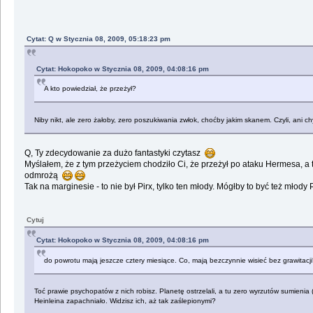
Cytat: Q w Stycznia 08, 2009, 05:18:23 pm
Cytat: Hokopoko w Stycznia 08, 2009, 04:08:16 pm
A kto powiedział, że przeżył?
Niby nikt, ale zero żałoby, zero poszukiwania zwłok, choćby jakim skanem. Czyli, ani c
Q, Ty zdecydowanie za dużo fantastyki czytasz
Myślałem, że z tym przeżyciem chodziło Ci, że przeżył po ataku Hermesa, a 
odmrożą
Tak na marginesie - to nie był Pirx, tylko ten młody. Mógłby to być też młody
Cytuj
Cytat: Hokopoko w Stycznia 08, 2009, 04:08:16 pm
do powrotu mają jeszcze cztery miesiące. Co, mają bezczynnie wisieć bez grawitac
Toć prawie psychopatów z nich robisz. Planetę ostrzelali, a tu zero wyrzutów sumienia 
Heinleina zapachniało. Widzisz ich, aż tak zaślepionymi?