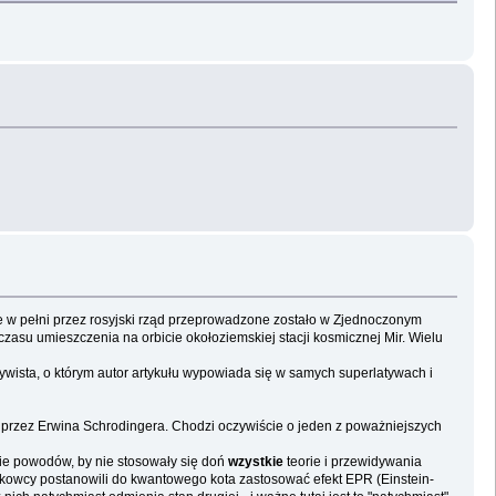
 w pełni przez rosyjski rząd przeprowadzone zostało w Zjednoczonym
czasu umieszczenia na orbicie okołoziemskiej stacji kosmicznej Mir. Wielu
tywista, o którym autor artykułu wypowiada się w samych superlatywach i
przez Erwina Schrodingera. Chodzi oczywiście o jeden z poważniejszych
ie powodów, by nie stosowały się doń
wzystkie
teorie i przewidywania
kowcy postanowili do kwantowego kota zastosować efekt EPR (Einstein-