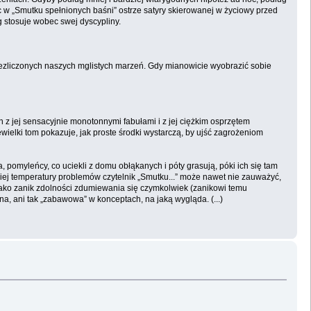
w „Smutku spełnionych baśni” ostrze satyry skierowanej w życiowy przed
g stosuje wobec swej dyscypliny.
niezliczonych naszych mglistych marzeń. Gdy mianowicie wyobrazić sobie
n z jej sensacyjnie monotonnymi fabułami i z jej ciężkim osprzętem
ewielki tom pokazuje, jak proste środki wystarczą, by ujść zagrożeniom
 pomyleńcy, co uciekli z domu obłąkanych i póty grasują, póki ich się tam
iej temperatury problemów czytelnik „Smutku...” może nawet nie zauważyć,
jako zanik zdolności zdumiewania się czymkolwiek (zanikowi temu
, ani tak „zabawowa” w konceptach, na jaką wygląda. (...)