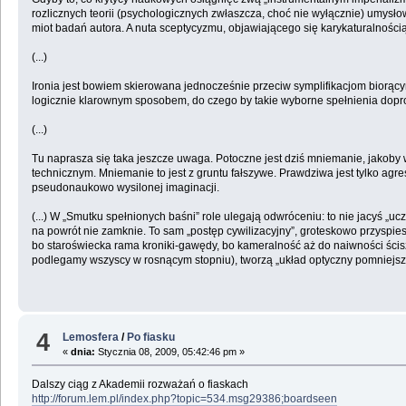
rozlicznych teorii (psychologicznych zwłaszcza, choć nie wyłącznie) umys
miot badań autora. A nuta sceptycyzmu, objawiającego się karykaturalnością 
(...)
Ironia jest bowiem skierowana jednocześnie przeciw symplifikacjom biorący
logicznie klarownym sposobem, do czego by takie wyborne spełnienia doprow
(...)
Tu naprasza się taka jeszcze uwaga. Potoczne jest dziś mniemanie, jakoby w
technicznym. Mniemanie to jest z gruntu fałszywe. Prawdziwa jest tylko agre
pseudonaukowo wysilonej imaginacji.
(...) W „Smutku spełnionych baśni” role ulegają odwróceniu: to nie jacyś „u
na powrót nie zamknie. To sam „postęp cywilizacyjny”, groteskowo przyspie
bo staroświecka rama kroniki-gawędy, bo kameralność aż do naiwności ścis
podlegamy wszyscy w rosnącym stopniu), tworzą „układ optyczny pomniejszan
4
Lemosfera
/
Po fiasku
«
dnia:
Stycznia 08, 2009, 05:42:46 pm »
Dalszy ciąg z Akademii rozważań o fiaskach
http://forum.lem.pl/index.php?topic=534.msg29386;boardseen