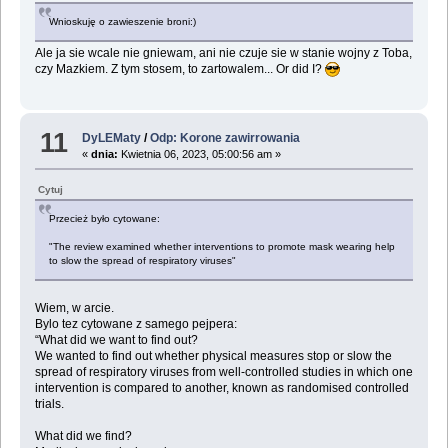
Wnioskuję o zawieszenie broni:)
Ale ja sie wcale nie gniewam, ani nie czuje sie w stanie wojny z Toba,
czy Mazkiem. Z tym stosem, to zartowalem... Or did I?
11
DyLEMaty
/
Odp: Korone zawirrowania
«
dnia:
Kwietnia 06, 2023, 05:00:56 am »
Cytuj
Przecież było cytowane:
"The review examined whether interventions to promote mask wearing help
to slow the spread of respiratory viruses"
Wiem, w arcie.
Bylo tez cytowane z samego pejpera:
“What did we want to find out?
We wanted to find out whether physical measures stop or slow the
spread of respiratory viruses from well‐controlled studies in which one
intervention is compared to another, known as randomised controlled
trials.
What did we find?