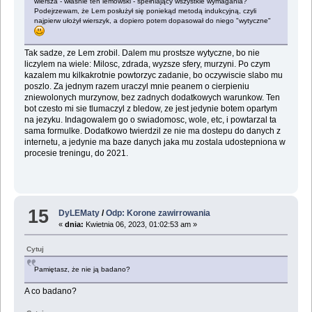
wiersza - właśnie ten lemowski - spełniający wszystkie wymagania?
Podejrzewam, że Lem posłużył się poniekąd metodą indukcyjną, czyli
najpierw ułożył wierszyk, a dopiero potem dopasował do niego "wytyczne"
Tak sadze, ze Lem zrobil. Dalem mu prostsze wytyczne, bo nie
liczylem na wiele: Milosc, zdrada, wyzsze sfery, murzyni. Po czym
kazalem mu kilkakrotnie powtorzyc zadanie, bo oczywiscie slabo mu
poszlo. Za jednym razem uraczyl mnie peanem o cierpieniu
zniewolonych murzynow, bez zadnych dodatkowych warunkow. Ten
bot czesto mi sie tlumaczyl z bledow, ze jest jedynie botem opartym
na jezyku. Indagowalem go o swiadomosc, wole, etc, i powtarzal ta
sama formulke. Dodatkowo twierdzil ze nie ma dostepu do danych z
internetu, a jedynie ma baze danych jaka mu zostala udostepniona w
procesie treningu, do 2021.
15
DyLEMaty
/
Odp: Korone zawirrowania
«
dnia:
Kwietnia 06, 2023, 01:02:53 am »
Cytuj
Pamiętasz, że nie ją badano?
A co badano?