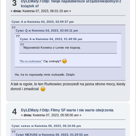
3
DyLEMaty
/
Odp: Twoje najulubieńsze urządzenie/pomysł z
książek sf
«
dnia:
Kwietnia 07, 2023, 06:01:19 am »
Cytat: A w Kwietnia 04, 2023, 02:09:37 pm
Cytat: Q w Kwietnia 04, 2023, 02:00:11 pm
Cytat: A w Kwietnia 04, 2023, 01:49:56 pm
Wypowiedzi Korwina o Lemie nie kojarzę.
"Ru-ru-rurkowce"
Cię ominęły?
Ha, ha to naprawdę mnie rozbawiło. Dzięki.
A tak w ogole, to ten Rurkowiec przeszedl na jasna strone mocy, kiedy
dorosl i zmadrzal
4
DyLEMaty
/
Odp: Filmy SF warte i nie warte obejrzenia
«
dnia:
Kwietnia 07, 2023, 05:58:00 am »
Cytat: xetras w Kwietnia 06, 2023, 06:16:06 pm
Cytat: NEXUS6 w Kwietnia 06, 2023, 01:29:52 am