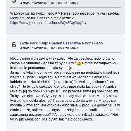
«
dnia:
Kwietnia 07, 2023, 05:55:10 am »
Wszyscy juz sprawdzili tego AI? Rejestracja jest super latwa i szybka.
Mowilem, ze takie cos kolo mnie jezdzi?
https://www.youtube.com/shorts/8Qk8CqWugAU
6
Hyde Park
/
Odp: Upadek Cesarstwa Rzymskiego
«
dnia:
Kwietnia 07, 2023, 05:47:00 am »
No, Liv mnie wyreczyl w wiekszosci. Ale za pozytecznego idiote to
chyba sie virtualny klaps na zeby nalezy?
Protest bezobjawowy -
to w sumie podsumowuje cala sytuacje.
Ja nic nie lykam, opinie wyrobilem sobie nie na podstawie gazet lecz
nagrania, policji i legislacji. Natomiast wg jednego z artykulow
kobieta mieszka niedaleko (poza strefa) "in walking distance from the
clinic". I to by bylo ciekawe: Co jakby mieszkala tuz obok? Maziek z
Olka by jej do domu nie wpuscili, bo przeciez sama jej obecnosc, itd...
To by bylo ciekawe: Gdyby np. stala caly czas w oknie. A jakby sie w
tym oknie modlila glosno? Trzeba by ja z domu wywlec. A jakby sie
modlila w myslach, ale w oknie? Albo stala w progu? A gdyby palila w
oknie znicze, najlepiej elektryczne, zeby jej nie dowalili pod pozorem
zagrozenia pozarowego? ? Albo by wziela przyklad z zajaczka: "Hej,
ty! Ty juz wiesz co!" Tyle pytan, tak malo odpowiedzi...