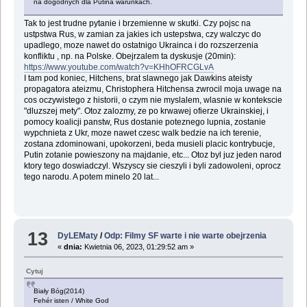
na dogodnych dla Putina warunkach.
Tak to jest trudne pytanie i brzemienne w skutki. Czy pojsc na
ustpstwa Rus, w zamian za jakies ich ustepstwa, czy walczyc do
upadlego, moze nawet do ostatnigo Ukrainca i do rozszerzenia
konfliktu , np. na Polske. Obejrzalem ta dyskusje (20min):
https://www.youtube.com/watch?v=KHhOFRCGLvA
I tam pod koniec, Hitchens, brat slawnego jak Dawkins ateisty
propagatora ateizmu, Christophera Hitchensa zwrocil moja uwage na
cos oczywistego z historii, o czym nie myslalem, wlasnie w kontekscie
"dluzszej mety". Otoz zalozmy, ze po krwawej ofierze Ukrainskiej, i
pomocy koalicji panstw, Rus dostanie poteznego lupnia, zostanie
wypchnieta z Ukr, moze nawet czesc walk bedzie na ich terenie,
zostana zdominowani, upokorzeni, beda musieli placic kontrybucje,
Putin zotanie powieszony na majdanie, etc... Otoz byl juz jeden narod
ktory tego doswiadczyl. Wszyscy sie cieszyli i byli zadowoleni, oprocz
tego narodu. A potem minelo 20 lat...
13
DyLEMaty
/
Odp: Filmy SF warte i nie warte obejrzenia
«
dnia:
Kwietnia 06, 2023, 01:29:52 am »
Cytuj
Biały Bóg(2014)
Fehér isten / White God