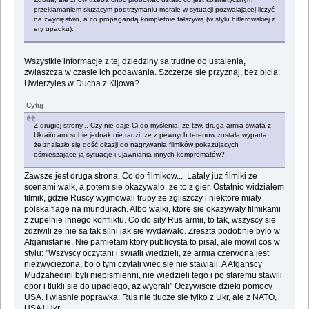
przekłamaniem służącym podtrzymaniu morale w sytuacji pozwalającej liczyć
na zwycięstwo, a co propagandą kompletnie fałszywą (w stylu hitlerowskiej z
ery upadku).
Wszystkie informacje z tej dziedziny sa trudne do ustalenia,
zwlaszcza w czasie ich podawania. Szczerze sie przyznaj, bez bicia:
Uwierzyles w Ducha z Kijowa?
Cytuj
Z drugiej strony... Czy nie daje Ci do myślenia, że tzw. druga armia świata z
Ukraińcami sobie jednak nie radzi, że z pewnych terenów została wyparta,
że znalazło się dość okazji do nagrywania filmików pokazujących
ośmieszające ją sytuacje i ujawniania innych kompromatów?
Zawsze jest druga strona. Co do filmikow... Lataly juz filmiki ze
scenami walk, a potem sie okazywalo, ze to z gier. Ostatnio widzialem
filmik, gdzie Ruscy wyjmowali trupy ze zgliszczy i niektore mialy
polska flage na mundurach. Albo walki, ktore sie okazywaly filmikami
z zupelnie innego konfliktu. Co do sily Rus armii, to tak, wszyscy sie
zdziwili ze nie sa tak silni jak sie wydawalo. Zreszta podobnie bylo w
Afganistanie. Nie pamietam ktory publicysta to pisal, ale mowil cos w
stylu: "Wszyscy oczytani i swiatli wiedzieli, ze armia czerwona jest
niezwyciezona, bo o tym czytali wiec sie nie stawiali. A Afganscy
Mudzahedini byli niepismienni, nie wiedzieli tego i po staremu stawili
opor i tlukli sie do upadlego, az wygrali" Oczywiscie dzieki pomocy
USA. I wlasnie poprawka: Rus nie tlucze sie tylko z Ukr, ale z NATO,
USA i Ukr.