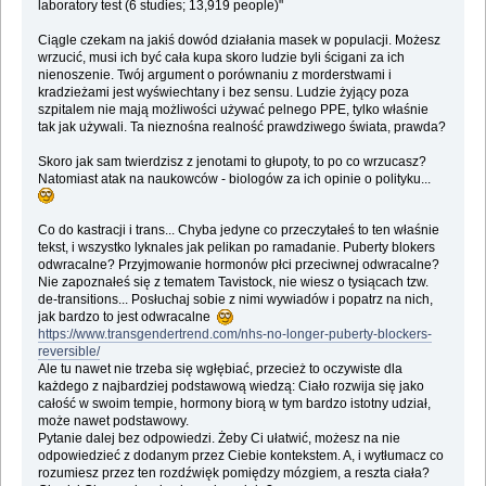
laboratory test (6 studies; 13,919 people)"
Ciągle czekam na jakiś dowód działania masek w populacji. Możesz
wrzucić, musi ich być cała kupa skoro ludzie byli ścigani za ich
nienoszenie. Twój argument o porównaniu z morderstwami i
kradzieżami jest wyświechtany i bez sensu. Ludzie żyjący poza
szpitalem nie mają możliwości używać pelnego PPE, tylko właśnie
tak jak używali. Ta nieznośna realność prawdziwego świata, prawda?
Skoro jak sam twierdzisz z jenotami to głupoty, to po co wrzucasz?
Natomiast atak na naukowców - biologów za ich opinie o polityku...
Co do kastracji i trans... Chyba jedyne co przeczytałeś to ten właśnie
tekst, i wszystko lyknales jak pelikan po ramadanie. Puberty blokers
odwracalne? Przyjmowanie hormonów płci przeciwnej odwracalne?
Nie zapoznałeś się z tematem Tavistock, nie wiesz o tysiącach tzw.
de-transitions... Posłuchaj sobie z nimi wywiadów i popatrz na nich,
jak bardzo to jest odwracalne
https://www.transgendertrend.com/nhs-no-longer-puberty-blockers-
reversible/
Ale tu nawet nie trzeba się wgłębiać, przecież to oczywiste dla
każdego z najbardziej podstawową wiedzą: Ciało rozwija się jako
całość w swoim tempie, hormony biorą w tym bardzo istotny udział,
może nawet podstawowy.
Pytanie dalej bez odpowiedzi. Żeby Ci ułatwić, możesz na nie
odpowiedzieć z dodanym przez Ciebie kontekstem. A, i wytłumacz co
rozumiesz przez ten rozdźwięk pomiędzy mózgiem, a reszta ciała?