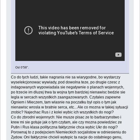
Od 0'58".
Co do tych ludzi, takie nagrania nie sa wiarygodne, bo wystarczy
wyselekcjonowac wywiady, pod dowolna teze, po drugie czesc z
indagowanych wypowiadala sie negatywnie o planach wojennych,
po trzecie im dluzej trwa ta wojna tym bardziej nienawisc bedzie sie
legla w sercach wszystkich zaangazowanych. Czytales zapewne
Ogniem i Mieczem, tam wlasnie na poczatku byl opis o tym jak
nienawisc wrosla w bratnie serca, etc... Ale co mozna w takiej sytuacji
zrobic? Najechac Rus i z kolei wybic ich wszystkich do nogi?
Co do zbrodni wojennych: Nie musze pisac ze to barbarzynstwo i
krew mi sie gotuje jak o tym czytam, ale czy mozna powiedziec ze
Putin i Rus klasa polityczna faktycznie chca wybic Ukr do nogi?
Porownaj to z podejsciem Niemieckich socjalistow w odniesieniu do
Zydow. Oni faktycznie chcieli wytepic ta nacje do ostatniego genu,