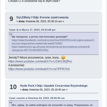
Chodzi Ci o urodzenie się w złym ciele?
9
DyLEMaty
/
Odp: Korone zawirrowania
«
dnia:
Kwietnia 06, 2023, 05:38:10 am »
Cytat: Q w Marca 17, 2023, 04:24:48 pm
Nie nietoperze, a jenoty nam koroniaka
sprzedały
?
https://www.theatlantic.com/science/archive/2023/03/covid-origins-research-
raccoon-dogs-wuhan-market-lab-leak/673390/
https://wiadomosci.wp.pl/nowe-doniesienia-ws-koronawirusa-uniewinnili-
nietoperze-6877416916851520a
Jenoty?! Moze jezozwierze, rysie, kuny...
:
https://www.youtube.com/watch?v=Lt19nCBQRvc
A powazniej:
https://www.youtube.com/watch?v=ra7lFFRi7b4
10
Hyde Park
/
Odp: Upadek Cesarstwa Rzymskiego
«
dnia:
Kwietnia 06, 2023, 05:18:40 am »
Cytat: maziek w Kwietnia 04, 2023, 08:06:50 am
Nex, sądzę, że usilnie próbujesz nie zrozumieć co piszę. Przepraszam, że