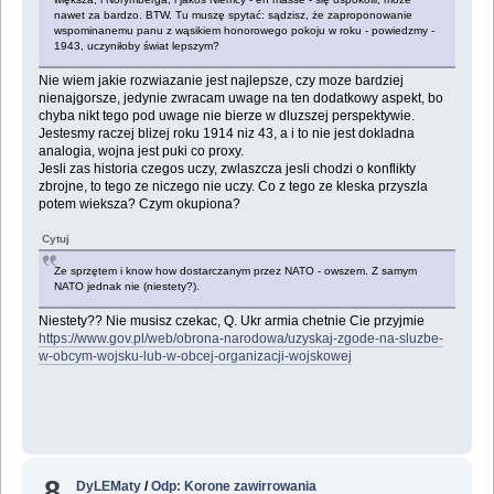
nawet za bardzo. BTW. Tu muszę spytać: sądzisz, że zaproponowanie
wspominanemu panu z wąsikiem honorowego pokoju w roku - powiedzmy -
1943, uczyniłoby świat lepszym?
Nie wiem jakie rozwiazanie jest najlepsze, czy moze bardziej
nienajgorsze, jedynie zwracam uwage na ten dodatkowy aspekt, bo
chyba nikt tego pod uwage nie bierze w dluzszej perspektywie.
Jestesmy raczej blizej roku 1914 niz 43, a i to nie jest dokladna
analogia, wojna jest puki co proxy.
Jesli zas historia czegos uczy, zwlaszcza jesli chodzi o konflikty
zbrojne, to tego ze niczego nie uczy. Co z tego ze kleska przyszla
potem wieksza? Czym okupiona?
Cytuj
Ze sprzętem i know how dostarczanym przez NATO - owszem. Z samym
NATO jednak nie (niestety?).
Niestety?? Nie musisz czekac, Q. Ukr armia chetnie Cie przyjmie
https://www.gov.pl/web/obrona-narodowa/uzyskaj-zgode-na-sluzbe-
w-obcym-wojsku-lub-w-obcej-organizacji-wojskowej
8
DyLEMaty
/
Odp: Korone zawirrowania