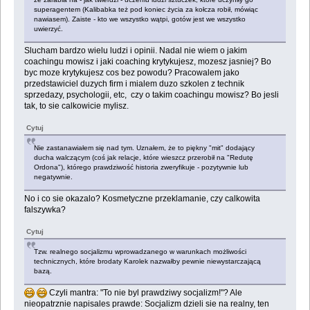
superagentem (Kalibabka też pod koniec życia za kołcza robił, mówiąc
nawiasem). Zaiste - kto we wszystko wątpi, gotów jest we wszystko
uwierzyć.
Slucham bardzo wielu ludzi i opinii. Nadal nie wiem o jakim
coachingu mowisz i jaki coaching krytykujesz, mozesz jasniej? Bo
byc moze krytykujesz cos bez powodu? Pracowalem jako
przedstawiciel duzych firm i mialem duzo szkolen z technik
sprzedazy, psychologii, etc, czy o takim coachingu mowisz? Bo jesli
tak, to sie calkowicie mylisz.
Cytuj
Nie zastanawiałem się nad tym. Uznałem, że to piękny "mit" dodający
ducha walczącym (coś jak relacje, które wieszcz przerobił na "Redutę
Ordona"), którego prawdziwość historia zweryfikuje - pozytywnie lub
negatywnie.
No i co sie okazalo? Kosmetyczne przeklamanie, czy calkowita
falszywka?
Cytuj
Tzw. realnego socjalizmu wprowadzanego w warunkach możliwości
technicznych, które brodaty Karolek nazwałby pewnie niewystarczającą
bazą.
Czyli mantra: "To nie byl prawdziwy socjalizm!"? Ale
nieopatrznie napisales prawde: Socjalizm dzieli sie na realny, ten