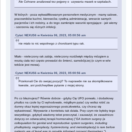
Ale Cohrane analizowal tez pejpery o uzywaniu masek w szpitalach.
W których - poza wykwalifikowanym personelem medycznym - mamy salowe,
pracowników kuchni, kierowców, cywilną administrację, wreszcie samych
pacjentów i ich rodziny, a do tego zamknięte warunki sprzyjające - jak wiemy
- szerzeniu się różnych infekcji.
Cytat: NEXUS6 w Kwietnia 06, 2023, 05:00:56 am
nie mialo to nic wspolnego z chorobami typu rak.
Miało - nieleczony rak zabija, nieleczony rozdźwięk między mózgiem a
resztą ciała też często prowadzi do śmierci, samobójczej (o czym w w/w
tekście jest mowa).
Cytat: NEXUS6 w Kwietnia 06, 2023, 05:00:56 am
Przekonali Cie do swojej pozycji? To naprawde nie sa skomplikowane
kwestie, ani podchwytliwe pytanie z mojej strony.
Po co błaznujesz? Równie dobrze - gdyby Cię UFO porwało, i dodatkowy
phallus
na czole by Ci wyhodowało, mógłbym pytać czy wolisz robić za
dumny okaz lepiej wyposażonego postczłowieka, czy chcesz się
wykastrować. Wyrywanie z kontekstu tak działa. Przy czym nie byłoby tego
wszystkiego, gdybyś wiadomy tekst przeczytał, i zauważył, że zasadniczo
dotyczy on odwracalnej terapii hormonalnej (
"GA bottom surgery (a
colloquialism for genital and reproductive system surgeries, including
phalloplasty, vaginoplasty, hysterectomy, and metoidoplasty) is rare before
patients are of legal age to provide informed consent themselves."
).