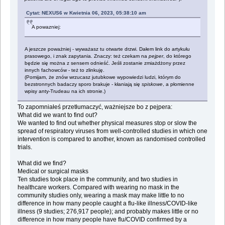
Cytat: NEXUS6 w Kwietnia 06, 2023, 05:38:10 am
A powazniej:
A jeszcze poważniej - wyważasz tu otwarte drzwi. Dałem link do artykułu
prasowego, i znak zapytania. Znaczy: też czekam na
pejper
, do którego
będzie się można z sensem odnieść. Jeśli zostanie zmiażdżony przez
innych fachowców - też to zlinkuję.
(Pomijam, że znów wrzucasz jutubkowe wypowiedzi ludzi, którym do
bezstronnych badaczy sporo brakuje - kłaniają się
spiskowe
, a płomienne
wpisy anty-Trudeau na ich stronie.)
To zapomniałeś przetłumaczyć, ważniejsze bo z pejpera:
What did we want to find out?
We wanted to find out whether physical measures stop or slow the
spread of respiratory viruses from well‐controlled studies in which one
intervention is compared to another, known as randomised controlled
trials.
What did we find?
Medical or surgical masks
Ten studies took place in the community, and two studies in
healthcare workers. Compared with wearing no mask in the
community studies only, wearing a mask may make little to no
difference in how many people caught a flu‐like illness/COVID‐like
illness (9 studies; 276,917 people); and probably makes little or no
difference in how many people have flu/COVID confirmed by a