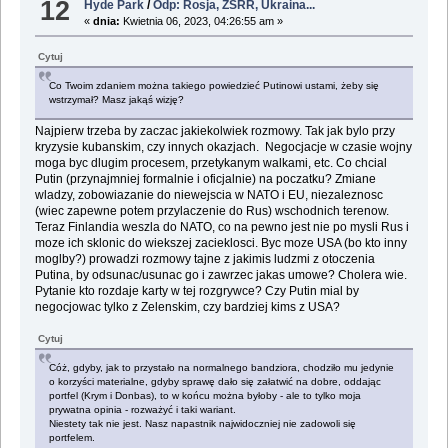
12
Hyde Park
/
Odp: Rosja, ZSRR, Ukraina...
«
dnia:
Kwietnia 06, 2023, 04:26:55 am »
Cytuj
Co Twoim zdaniem można takiego powiedzieć Putinowi ustami, żeby się
wstrzymał? Masz jakąś wizję?
Najpierw trzeba by zaczac jakiekolwiek rozmowy. Tak jak bylo przy
kryzysie kubanskim, czy innych okazjach. Negocjacje w czasie wojny
moga byc dlugim procesem, przetykanym walkami, etc. Co chcial
Putin (przynajmniej formalnie i oficjalnie) na poczatku? Zmiane
wladzy, zobowiazanie do niewejscia w NATO i EU, niezaleznosc
(wiec zapewne potem przylaczenie do Rus) wschodnich terenow.
Teraz Finlandia weszla do NATO, co na pewno jest nie po mysli Rus i
moze ich sklonic do wiekszej zacieklosci. Byc moze USA (bo kto inny
moglby?) prowadzi rozmowy tajne z jakimis ludzmi z otoczenia
Putina, by odsunac/usunac go i zawrzec jakas umowe? Cholera wie.
Pytanie kto rozdaje karty w tej rozgrywce? Czy Putin mial by
negocjowac tylko z Zelenskim, czy bardziej kims z USA?
Cytuj
Cóż, gdyby, jak to przystało na normalnego bandziora, chodziło mu jedynie
o korzyści materialne, gdyby sprawę dało się załatwić na dobre, oddając
portfel (Krym i Donbas), to w końcu można byłoby - ale to tylko moja
prywatna opinia - rozważyć i taki wariant.
Niestety tak nie jest. Nasz napastnik najwidoczniej nie zadowoli się
portfelem.