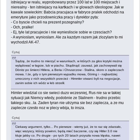
istniejacy w realu, wyprobowany przez 100 lat w 100 miejscach i
nierealny - ten istniejacy na kartkach i w glowach ideologow. Jak w
kawale sowieckim: Babcia pracujaca w fabryce pralek odchodzi na
emeryture jako przodowniczka pracy i dyrektor pyta:
- Co byscie chcieli na prezent pozegnalny?
- Och, pralke!
- Ej, tyle lat pracujecie i nie wyniesliscie sobie w czesciach?
- A wynioslam, wynioslam. Ale za kazdym razem jak zlozylam to mi
wychodzil AK-47.
Cytuj
Sądzę, że trudno to mierzyć w warunkach, w których za głos krytyki można
wylądować w łagrze, lub w piachu. Skądinąd: zauważ, jak zachowywali się
Dönitz po śmierci Hitlera, a Beria i Chruszczow - Stalina, skoro o zapleczach
mowa. I że, gdy o tym pierwszym wypadku mowa, Göring i - najbardziej
umoczony z nich wszystkich przecież - Himmler otwarci byli na negocjacje,
zanim sobie ich wódz w łeb strzelił.
Himler wiedzial co sie swieci duzo wczesniej, Rus nie sa w takiej
sytuacji jak Niemcy wtedy, podobnie ze Stalinem - trudno przebic
takiego sku...la. Zaden tyran nie utrzyma sie bez zaplecza, a ze mu
zaplecze czesto noz w plecy wbija, to insza.
Cytuj
Ciekawy argument, tylko... Po pierwsze - wiemy już, że to raz się zdarzało,
więc wszyscy, którzy powinni, będą mieć baczenie, czy się Hitler 3.0 nie
kluje jakby co. Po drugie - po tych 20 latach przyszła nowa klęska, nawet
większa, i Norymberga, i jakoś Niemcy - en masse - się uspokoili, może