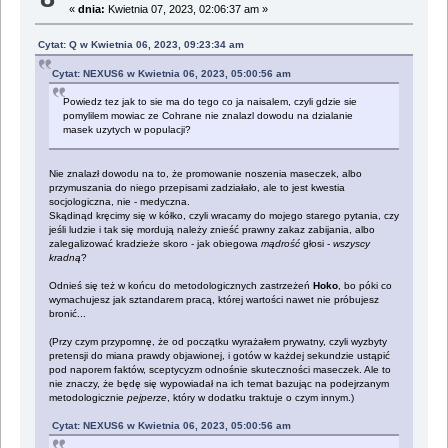
«
dnia:
Kwietnia 07, 2023, 02:06:37 am »
Cytat: Q w Kwietnia 06, 2023, 09:23:34 am
Cytat: NEXUS6 w Kwietnia 06, 2023, 05:00:56 am
Powiedz tez jak to sie ma do tego co ja naisalem, czyli gdzie sie
pomylilem mowiac ze Cohrane nie znalazl dowodu na dzialanie
masek uzytych w populacji?
Nie znalazł dowodu na to, że promowanie noszenia maseczek, albo
przymuszania do niego przepisami zadziałało, ale to jest kwestia
socjologiczna, nie - medyczna.
Skądinąd kręcimy się w kółko, czyli wracamy do mojego starego pytania, czy
jeśli ludzie i tak się mordują należy znieść prawny zakaz zabijania, albo
zalegalizować kradzieże skoro - jak obiegowa
mądrość
głosi -
wszyscy
kradną
?
Odnieś się też w końcu do metodologicznych zastrzeżeń
Hoko
, bo póki co
wymachujesz jak sztandarem pracą, której wartości nawet nie próbujesz
bronić...
(Przy czym przypomnę, że od początku wyrażałem prywatny, czyli wyzbyty
pretensji do miana prawdy objawionej, i gotów w każdej sekundzie ustąpić
pod naporem faktów, sceptycyzm odnośnie skuteczności maseczek. Ale to
nie znaczy, że będę się wypowiadał na ich temat bazując na podejrzanym
metodologicznie
pejperze
, który w dodatku traktuje o czym innym.)
Cytat: NEXUS6 w Kwietnia 06, 2023, 05:00:56 am