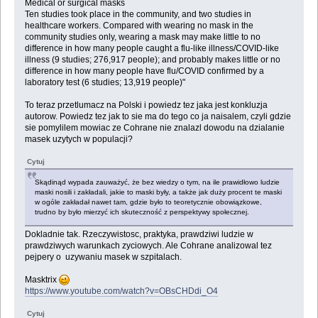
Medical or surgical masks
Ten studies took place in the community, and two studies in
healthcare workers. Compared with wearing no mask in the
community studies only, wearing a mask may make little to no
difference in how many people caught a flu‐like illness/COVID‐like
illness (9 studies; 276,917 people); and probably makes little or no
difference in how many people have flu/COVID confirmed by a
laboratory test (6 studies; 13,919 people)"
To teraz przetlumacz na Polski i powiedz tez jaka jest konkluzja
autorow. Powiedz tez jak to sie ma do tego co ja naisalem, czyli gdzie
sie pomylilem mowiac ze Cohrane nie znalazl dowodu na dzialanie
masek uzytych w populacji?
Cytuj
Skądinąd wypada zauważyć, że bez wiedzy o tym, na ile prawidłowo ludzie
maski nosili i zakładali, jakie to maski były, a także jak duży procent te maski
w ogóle zakładał nawet tam, gdzie było to teoretycznie obowiązkowe,
trudno by było mierzyć ich skuteczność z perspektywy społecznej.
Dokladnie tak. Rzeczywistosc, praktyka, prawdziwi ludzie w
prawdziwych warunkach zyciowych. Ale Cohrane analizowal tez
pejpery o uzywaniu masek w szpitalach.
Masktrix
https://www.youtube.com/watch?v=OBsCHDdi_O4
Cytuj