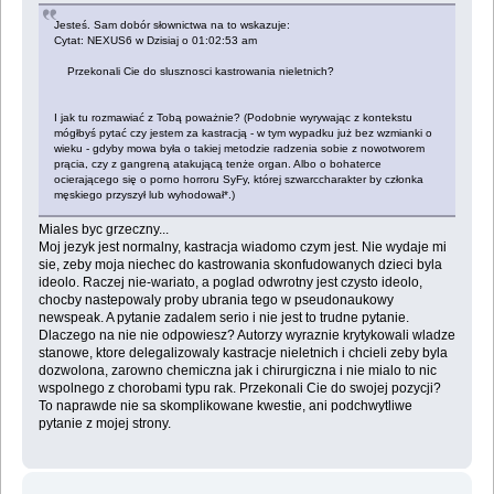
Jesteś. Sam dobór słownictwa na to wskazuje:
Cytat: NEXUS6 w Dzisiaj o 01:02:53 am
Przekonali Cie do slusznosci kastrowania nieletnich?
I jak tu rozmawiać z Tobą poważnie? (Podobnie wyrywając z kontekstu
mógłbyś pytać czy jestem za kastracją - w tym wypadku już bez wzmianki o
wieku - gdyby mowa była o takiej metodzie radzenia sobie z nowotworem
prącia, czy z gangreną atakującą tenże organ. Albo o bohaterce
ocierającego się o porno horroru SyFy, której szwarccharakter by członka
męskiego przyszył lub wyhodował*.)
Miales byc grzeczny...
Moj jezyk jest normalny, kastracja wiadomo czym jest. Nie wydaje mi
sie, zeby moja niechec do kastrowania skonfudowanych dzieci byla
ideolo. Raczej nie-wariato, a poglad odwrotny jest czysto ideolo,
chocby nastepowaly proby ubrania tego w pseudonaukowy
newspeak. A pytanie zadalem serio i nie jest to trudne pytanie.
Dlaczego na nie nie odpowiesz? Autorzy wyraznie krytykowali wladze
stanowe, ktore delegalizowaly kastracje nieletnich i chcieli zeby byla
dozwolona, zarowno chemiczna jak i chirurgiczna i nie mialo to nic
wspolnego z chorobami typu rak. Przekonali Cie do swojej pozycji?
To naprawde nie sa skomplikowane kwestie, ani podchwytliwe
pytanie z mojej strony.