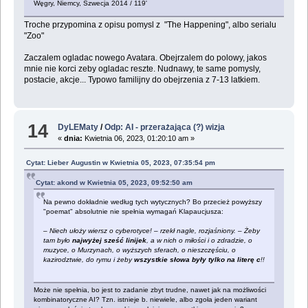
Węgry, Niemcy, Szwecja 2014 / 119'
Troche przypomina z opisu pomysl z "The Happening", albo serialu
"Zoo"
Zaczalem ogladac nowego Avatara. Obejrzalem do polowy, jakos
mnie nie korci zeby ogladac reszte. Nudnawy, te same pomysly,
postacie, akcje... Typowo familijny do obejrzenia z 7-13 latkiem.
14
DyLEMaty
/
Odp: AI - przerażająca (?) wizja
«
dnia:
Kwietnia 06, 2023, 01:20:10 am »
Cytat: Lieber Augustin w Kwietnia 05, 2023, 07:35:54 pm
Cytat: akond w Kwietnia 05, 2023, 09:52:50 am
Na pewno dokładnie według tych wytycznych? Bo przecież powyższy
"poemat" absolutnie nie spełnia wymagań Klapaucjusza:
– Niech ułoży wiersz o cyberotyce! – rzekł nagle, rozjaśniony. – Żeby
tam było
najwyżej sześć linijek
, a w nich o miłości i o zdradzie, o
muzyce, o Murzynach, o wyższych sferach, o nieszczęściu, o
kazirodztwie, do rymu i żeby
wszystkie słowa były tylko na literę c
!!
Może nie spełnia, bo jest to zadanie zbyt trudne, nawet jak na możliwości
kombinatoryczne AI? Tzn. istnieje b. niewiele, albo zgoła jeden wariant