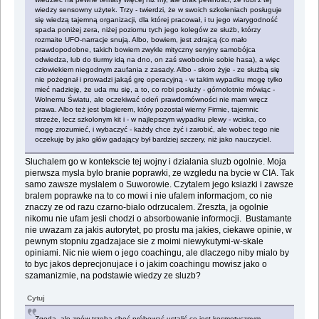
wiedzy sensowny użytek. Trzy - twierdzi, że w swoich szkoleniach posługuje
się wiedzą tajemną organizacji, dla której pracował, i tu jego wiarygodność
spada poniżej zera, niżej poziomu tych jego kolegów ze służb, którzy
rozmaite UFO-narracje snują. Albo, bowiem, jest zdrajcą (co mało
prawdopodobne, takich bowiem zwykle mityczny seryjny samobójca
odwiedza, lub do tiurmy idą na dno, on zaś swobodnie sobie hasa), a więc
człowiekiem niegodnym zaufania z zasady. Albo - skoro żyje - ze służbą się
nie pożegnał i prowadzi jakąś grę operacyjną - w takim wypadku mogę tylko
mieć nadzieję, że uda mu się, a to, co robi posłuży - górnolotnie mówiąc -
Wolnemu Światu, ale oczekiwać odeń prawdomówności nie mam wręcz
prawa. Albo też jest blagierem, który pozostał wierny Firmie, tajemnic
strzeże, lecz szkolonym kit i - w najlepszym wypadku plewy - wciska, co
mogę zrozumieć, i wybaczyć - każdy chce żyć i zarobić, ale wobec tego nie
oczekuję by jako głów gadający był bardziej szczery, niż jako nauczyciel.
Sluchalem go w kontekscie tej wojny i dzialania sluzb ogolnie. Moja
pierwsza mysla bylo branie poprawki, ze wzgledu na bycie w CIA. Tak
samo zawsze myslalem o Suworowie. Czytalem jego ksiazki i zawsze
bralem poprawke na to co mowi i nie ufalem informacjom, co nie
znaczy ze od razu czarno-bialo odrzucalem. Zreszta, ja ogolnie
nikomu nie ufam jesli chodzi o absorbowanie informocji. Bustamante
nie uwazam za jakis autorytet, po prostu ma jakies, ciekawe opinie, w
pewnym stopniu zgadzajace sie z moimi niewykutymi-w-skale
opiniami. Nic nie wiem o jego coachingu, ale dlaczego niby mialo by
to byc jakos deprecjonujace i o jakim coachingu mowisz jako o
szamanizmie, na podstawie wiedzy ze sluzb?
Cytuj
Zgoda, ale znów trzeba choć próbować ustalić co jest kosmetycznym