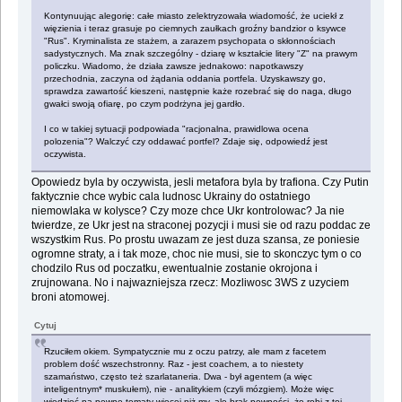
Kontynuując alegorię: całe miasto zelektryzowała wiadomość, że uciekł z
więzienia i teraz grasuje po ciemnych zaułkach groźny bandzior o ksywce
"Rus". Kryminalista ze stażem, a zarazem psychopata o skłonnościach
sadystycznych. Ma znak szczególny - dziarę w kształcie litery "Z" na prawym
policzku. Wiadomo, że działa zawsze jednakowo: napotkawszy
przechodnia, zaczyna od żądania oddania portfela. Uzyskawszy go,
sprawdza zawartość kieszeni, następnie każe rozebrać się do naga, długo
gwałci swoją ofiarę, po czym podrżyna jej gardło.
I co w takiej sytuacji podpowiada "racjonalna, prawidlowa ocena
polozenia"? Walczyć czy oddawać portfel? Zdaje się, odpowiedź jest
oczywista.
Opowiedz byla by oczywista, jesli metafora byla by trafiona. Czy Putin
faktycznie chce wybic cala ludnosc Ukrainy do ostatniego
niemowlaka w kolysce? Czy moze chce Ukr kontrolowac? Ja nie
twierdze, ze Ukr jest na straconej pozycji i musi sie od razu poddac ze
wszystkim Rus. Po prostu uwazam ze jest duza szansa, ze poniesie
ogromne straty, a i tak moze, choc nie musi, sie to skonczyc tym o co
chodzilo Rus od poczatku, ewentualnie zostanie okrojona i
zrujnowana. No i najwazniejsza rzecz: Mozliwosc 3WS z uzyciem
broni atomowej.
Cytuj
Rzuciłem okiem. Sympatycznie mu z oczu patrzy, ale mam z facetem
problem dość wszechstronny. Raz - jest coachem, a to niestety
szamaństwo, często też szarlataneria. Dwa - był agentem (a więc
inteligentnym* muskułem), nie - analitykiem (czyli mózgiem). Może więc
wiedzieć na pewne tematy więcej niż my, ale brak pewności, że robi z tej