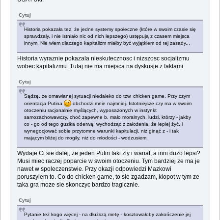
Cytuj
Historia pokazała też, że jedne systemy społeczne (które w swoim czasie się
sprawdzały, i nie istniało nic od nich lepszego) ustępują z czasem miejsca
innym. Nie wiem dlaczego kapitalizm miałby być wyjątkiem od tej zasady...
Historia wyraznie pokazala nieskutecznosc i nizszosc socjalizmu
wobec kapitalizmu. Tutaj nie ma miejsca na dyskusje z faktami.
Cytuj
Sądzę, że omawianej sytuacji niedaleko do tzw. chicken game. Przy czym
orientacja Putina
obchodzi mnie najmniej. Istotniejsze czy ma w swoim
otoczeniu racjonalnie myślących, wyposażonych w instynkt
samozachowawczy, choć zapewne b. mało moralnych, ludzi, którzy - jakby
co - go od tego guzika oderwą, wychodząc z założenia, że lepiej żyć, i
wynegocjować sobie przytomne warunki kapitulacji, niż ginąć z - i tak
mającym bliżej do mogiły, niż do młodości - wodzusiem.
Wydaje Ci sie dalej, ze jeden Putin taki zly i wariat, a inni duzo lepsi?
Musi miec raczej poparcie w swoim otoczeniu. Tym bardziej ze ma je
nawet w spoleczenstwie. Przy okazji odpowiedzi Mazkowi
poruszylem to. Co do chicken game, to sie zgadzam, klopot w tym ze
taka gra moze sie skonczyc bardzo tragicznie.
Cytuj
Pytanie też kogo więcej - na dłuższą metę - kosztowałoby zakończenie jej