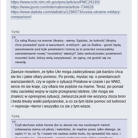
https://www.ncbi.nlm.nih.gov/pmc/articles/PMC28193/
https://www.jpost.com/international/article-734628
https://www.statista.com/statistics/1296573/russia-ukraine-military-
comparison/
Cytuj
Co robią Ruscy na terenie Ukrainy - wiemy. Sądzisz, że ludność Ukrainy
chce prowadzić życie w warunkach, w których - jak za Stalina - grozić będą
aresztowanie pod byle pretekstem i tortury (a to przecież oznaczałoby
zainstalowanie nowej "neutralnej" władzy)? Jako wolnościowiec powinieneś
rozumieć ludzi, którzy wolą zaryzykować, że zginą, niż godzić się na
niewolę.
Zawsze mowilem, ze tylko Ukr moga zadecydowac jak bardzo chca
sie bic i jakie ofiary poniesc. Po prostu, myslac np. o powstancach
warszawskich, czy w ogole o sytuacji Polakow w czasie i po WW2,
serce mi sie kraje, czy ofiara nie pojdzie na marne. Teraz, po ponad
roku zacieklej wojny w razie przegranej istotnie, Ukr moga sie
znalezc w opresyjnej sytuacji, zwlaszcza jesli nie wszyscy zloza bron
i beda trwaly walki partyzanckie, a co za tym idzie pomoc od ludnosci
-> represje->terror i wszystko co sie z tym wiaze.
Cytuj
Czyli słuchasz sobie faceta (bo tu akurat nie ma naukowych metod
odsiewania ziarna od plew), i twierdzisz, że mądrze prawi, tylko dlatego, że
sądzi +/- to, co Ty. I nawet nie zadasz sobie trudu, by sprawdzić kto zacz, i
że zarabia na - jak twierdzi - uczeniu ludzi sztuczek, które uczyniły go