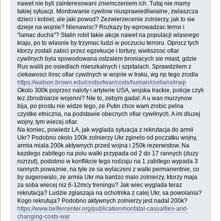
nawet nie byli zainteresowani zniemczeniem ich. Tutaj nie mamy
takiej sytuacji. Mordowanie cywilow niusprawiedliwialne, zwlaszcza
dzieci i kobiet, ale jaki powod? Zezwierzecenie zolnierzy, jak to sie
dzieje na wojnie? Nienawisc? Rozkazy by wprowadzac terror i
"lamac ducha"? Stalin robil takie akcje nawet na populacji wlasnego
kraju, po to wlasnie by trzymac ludzi w poczuciu terroru. Oprocz tych
ktorzy zostali zabici przez egzekucje i tortury, wiekszosc ofiar
cywilnych byla spowodowana ostzalem broniacych sie miast, gdzie
Rus walili po osiedlach mieszkalnych i szpitalach. Sprawdzilem z
ciekawosci ilosc ofiar cywilnych w wojnie w Iraku, wg np tego zrodla
https://watson.brown.edu/costsofwar/costs/human/civilians/iraqi
Okolo 300k poprzez naloty i artylerie USA, wojska Irackie, policje czyli
tez zbrodniarze wojenni? NIe to, zebym gadal: A u was murzynow
bija, po prostu nie widze tego, ze Putin chce wam zrobic pelna
czystke etniczna, na podstawie obecnych ofiar cywilnych. A im dluzej
wojny, tym wiecej ofiar.
Na koniec, powiedz LA, jak wyglada sytuacja z rekrutacja do armii
Ukr? Podobno okolo 100k zolnierzy Ukr zginelo od poczatku wojny,
armia miala 200k aktywnych przed wojna i 250k rezerwistow. Na
kazdego zabitego na polu walki przypada od 2 do 17 rannych (duzy
rozrzut), podobno w konflikcie tego rodzaju na 1 zabitego wypada 3
rannych powaznie, na tyle ze sa wylaczeni z walki permanentnie, co
by sugerowalo, ze armia Ukr ma bardzo malo zolnierzy, ktorzy maja
za soba wiecej niz 6-12mcy treningu? Jak wiec wyglada teraz
rekrutacja? Ludzie zglaszaja na ochotnika z calej Ukr, sa powolania?
Kogo rekrutuja? Podobno aktywnych zolnierzy jest nadal 200k?
https://www.belfercenter.org/publication/nonfatal-casualties-and-
changing-costs-war