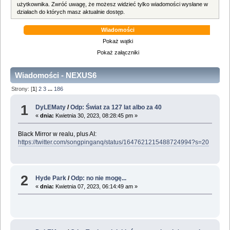
użytkownika. Zwróć uwagę, że możesz widzieć tylko wiadomości wysłane w
działach do których masz aktualnie dostęp.
Wiadomości
Pokaż wątki
Pokaż załączniki
Wiadomości - NEXUS6
Strony: [
1
]
2
3
...
186
1
DyLEMaty
/
Odp: Świat za 127 lat albo za 40
«
dnia:
Kwietnia 30, 2023, 08:28:45 pm »
Black Mirror w realu, plus AI:
https://twitter.com/songpinganq/status/1647621215488724994?s=20
2
Hyde Park
/
Odp: no nie mogę...
«
dnia:
Kwietnia 07, 2023, 06:14:49 am »