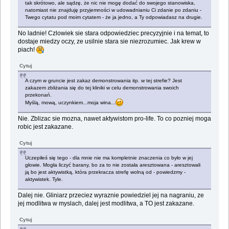
tak skrótowo, ale sądzę, że nic nie mogę dodać do swojego stanowiska,
natomiast nie znajduję przyjemności w udowadnianiu Ci zdanie po zdaniu -
Twego cytatu pod moim cytatem - że ja jedno, a Ty odpowiadasz na drugie.
No ladnie! Czlowiek sie stara odpowiedziec precyzyjnie i na temat, to
dostaje miedzy oczy, ze usilnie stara sie niezrozumiec. Jak krew w
piach!
Cytuj
A czym w gruncie jest zakaz demonstrowania itp. w tej strefie? Jest
zakazem zbliżania się do tej kliniki w celu demonstrowania swoich
przekonań.
Myślą, mową, uczynkiem...moja wina...
Nie. Zblizac sie mozna, nawet aktywistom pro-life. To co pozniej moga
robic jest zakazane.
Cytuj
Uczepiłeś się tego - dla mnie nie ma kompletnie znaczenia co było w jej
głowie. Mogła liczyć barany, bo za to nie została aresztowana - aresztowali
ją bo jest aktywistką, która przekracza strefę wolną od - powiedzmy -
aktywistek. Tyle.
Dalej nie. Gliniarz przeciez wyraznie powiedziel jej na nagraniu, ze
jej modlitwa w myslach, dalej jest modlitwa, a TO jest zakazane.
Cytuj