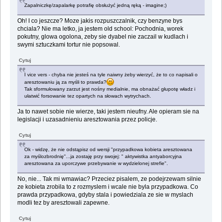
Zapalniczkę/zapalarkę potrafię obsłużyć jedną ręką - imagine;)
Oh! I co jeszcze? Moze jakis rozpuszczalnik, czy benzyne bys
chciala? Nie ma letko, ja jestem old school: Pochodnia, worek
pokutny, glowa ogolona, zeby sie dyabel nie zaczail w kudlach i
swymi sztuczkami tortur nie popsowal.
Cytuj
I vice vers - chyba nie jesteś na tyle naiwny żeby wierzyć, że to co napisali o
aresztowaniu ją za myśli to prawda?
Tak sformułowany zarzut jest nośny medialnie, ma obnażać głupotę władz i
ułatwić forsowanie tez opartych na słowach wytrychach.
Ja to nawet sobie nie wierze, taki jestem nieufny. Ale opieram sie na
legislacji i uzasadnieniu aresztowania przez policje.
Cytuj
Ok - widzę, że nie odstąpisz od wersji "przypadkowa kobieta aresztowana
za myślozbrodnię"...ja zostaję przy swojej: " aktywistka antyaborcyjna
aresztowana za uporczywe przebywanie w wydzielonej strefie".
No, nie... Tak mi wmawiac? Przeciez pisalem, ze podejrzewam silnie
ze kobieta zrobila to z rozmyslem i wcale nie byla przypadkowa. Co
prawda przypadkowa, gdyby stala i powiedziala ze sie w myslach
modli tez by aresztowali zapewne.
Cytuj