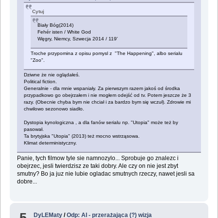
Cytuj
Biały Bóg(2014)
Fehér isten / White God
Węgry, Niemcy, Szwecja 2014 / 119'
Troche przypomina z opisu pomysl z "The Happening", albo serialu
"Zoo".
Dziwne że nie oglądałeś.
Political fiction.
Generalnie - dla mnie wspaniały. Za pierwszym razem jakoś od środka
przypadkowo go obejrzałem i nie mogłem odejść od tv. Potem jeszcze że 3
razy. (Obecnie chyba bym nie chciał i za bardzo bym się wczuł). Zdrowie mi
chwilowo sezonowo siadło.
Dystopia kynologiczna , a dla fanów serialu np. "Utopia" może też by
pasował.
Ta brytyjska "Utopia" (2013) też mocno wstrząsowa.
Klimat deterministyczny.
Panie, tych filmow tyle sie namnozylo... Sprobuje go znalezc i
obejrzec, jesli twierdzisz ze taki dobry. Ale czy on nie jest zbyt
smutny? Bo ja juz nie lubie ogladac smutnych rzeczy, nawet jesli sa
dobre...
5
DyLEMaty
/
Odp: AI - przerażająca (?) wizja