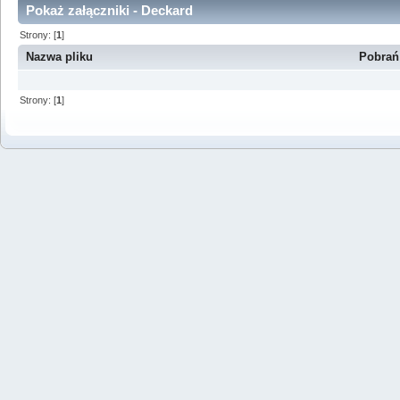
Pokaż załączniki - Deckard
Strony: [
1
]
Nazwa pliku
Pobrań
Strony: [
1
]