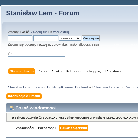
Stanisław Lem - Forum
Witamy,
Gość
.
Zaloguj się
lub
zarejestruj
.
Zaloguj się podając nazwę użytkownika, hasło i długość sesji
Strona główna
Pomoc
Szukaj
Kalendarz
Zaloguj się
Rejestracja
Stanisław Lem - Forum
»
Profil użytkownika Deckard
»
Pokaż wiadomości
»
Pokaż za
Informacja o Profilu
Pokaż wiadomości
Ta sekcja pozwala Ci zobaczyć wszystkie wiadomości wysłane przez tego użytkowni
Wiadomości
Pokaż wątki
Pokaż załączniki