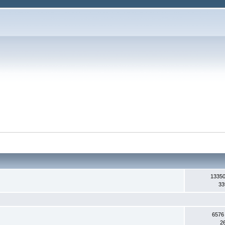
13350
33
6576
2