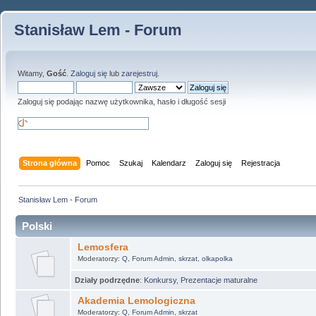
Stanisław Lem - Forum
Witamy,
Gość
.
Zaloguj się
lub
zarejestruj
.
Zaloguj się podając nazwę użytkownika, hasło i długość sesji
Strona główna
Pomoc
Szukaj
Kalendarz
Zaloguj się
Rejestracja
Stanisław Lem - Forum
Polski
Lemosfera
Moderatorzy:
Q
,
Forum Admin
,
skrzat
,
olkapolka
Działy podrzędne
:
Konkursy
,
Prezentacje maturalne
Akademia Lemologiczna
Moderatorzy:
Q
,
Forum Admin
,
skrzat