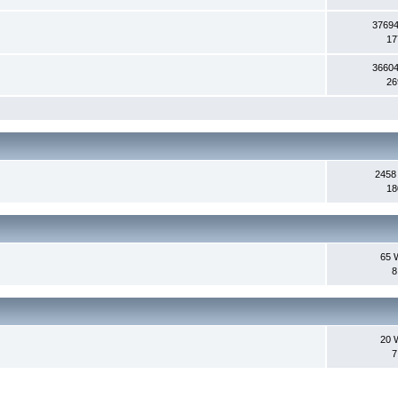
37694
17
36604
26
2458
18
65 
8
20 
7