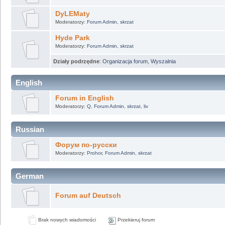
DyLEMaty
Moderatorzy:
Forum Admin
,
skrzat
Hyde Park
Moderatorzy:
Forum Admin
,
skrzat
Działy podrzędne
:
Organizacja forum
,
Wyszalnia
English
Forum in English
Moderatorzy:
Q
,
Forum Admin
,
skrzat
,
liv
Russian
Форум по-русски
Moderatorzy:
Prohor
,
Forum Admin
,
skrzat
German
Forum auf Deutsch
Brak nowych wiadomości
Przekieruj forum