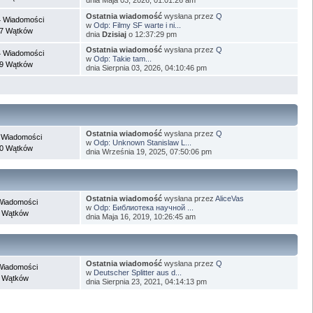
Ostatnia wiadomość
wysłana przez
Q
 Wiadomości
w
Odp: Filmy SF warte i ni...
7 Wątków
dnia
Dzisiaj
o 12:37:29 pm
Ostatnia wiadomość
wysłana przez
Q
 Wiadomości
w
Odp: Takie tam...
9 Wątków
dnia Sierpnia 03, 2026, 04:10:46 pm
Ostatnia wiadomość
wysłana przez
Q
 Wiadomości
w
Odp: Unknown Stanislaw L...
0 Wątków
dnia Września 19, 2025, 07:50:06 pm
Ostatnia wiadomość
wysłana przez
AliceVas
Wiadomości
w
Odp: Библиотека научной ...
 Wątków
dnia Maja 16, 2019, 10:26:45 am
Ostatnia wiadomość
wysłana przez
Q
Wiadomości
w
Deutscher Splitter aus d...
 Wątków
dnia Sierpnia 23, 2021, 04:14:13 pm