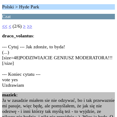
Polski > Hyde Park
Czat
<<
<
(2/6)
>
>>
draco_volantus
:
--- Cytuj --- Jak zdonże, to byda!
(...)
[size=48]PODZIWIAJCIE GENIUSZ MODERATORA!!!
[/size]
--- Koniec cytatu ---
vote yes
Uzdrawiam
maziek
:
Ja w zasadzie miałem sie nie odzywać, bo i tak przewaznie
mi pasuje, więc będę, ale pomyślałem, że jak się nie
odezwę - i inni którzy tak myślą też - to wyjdzie, ze
nikogo nie będzie, i nikt nie przyjdzie ;-). Więc ja będę. O