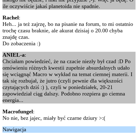
ile oczywiście jakaś planetoida nie spadnie.
Rachel
:
Heh... ja też zajrzę, bo na pisanie na forum, to mi ostatnio
trochę czasu braknie, ale akurat dzisiaj o 20.00 chyba
znajdę czas.
Do zobaczenia :)
ANIEL-a
:
Chciałam powiedzieć, że na czacie niezły był czad :D Po
omówieniu różnych kwestii zupełnie absurdalnych udało
się wciągnąć Macro w wykład na temat ciemnej materii. I
tak się rozbujał, że jutro (czyli pewnie dla większości
czytających dziś :) ), czyli w poniedziałek, 20-21
zapowiedział ciąg dalszy. Podobno rozpiera go ciemna
energia...
Macrofungel
:
No nie, bez jajec, miały być czarne dziury >:(
Nawigacja