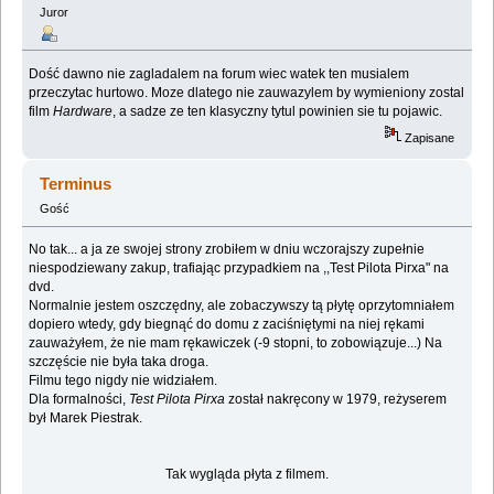
Juror
Dość dawno nie zagladalem na forum wiec watek ten musialem
przeczytac hurtowo. Moze dlatego nie zauwazylem by wymieniony zostal
film
Hardware
, a sadze ze ten klasyczny tytul powinien sie tu pojawic.
Zapisane
Terminus
Gość
No tak... a ja ze swojej strony zrobiłem w dniu wczorajszy zupełnie
niespodziewany zakup, trafiając przypadkiem na ,,Test Pilota Pirxa" na
dvd.
Normalnie jestem oszczędny, ale zobaczywszy tą płytę oprzytomniałem
dopiero wtedy, gdy biegnąć do domu z zaciśniętymi na niej rękami
zauważyłem, że nie mam rękawiczek (-9 stopni, to zobowiązuje...) Na
szczęście nie była taka droga.
Filmu tego nigdy nie widziałem.
Dla formalności,
Test Pilota Pirxa
został nakręcony w 1979, reżyserem
był Marek Piestrak.
Tak wygląda płyta z filmem.