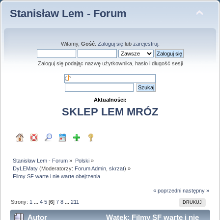
Stanisław Lem - Forum
Witamy,
Gość
.
Zaloguj się
lub
zarejestruj
.
Zaloguj się podając nazwę użytkownika, hasło i długość sesji
Aktualności:
SKLEP LEM MRÓZ
Stanisław Lem - Forum
»
Polski
»
DyLEMaty
(Moderatorzy:
Forum Admin
,
skrzat
) »
Filmy SF warte i nie warte obejrzenia
« poprzedni
następny »
Strony:
1
...
4
5
[
6
]
7
8
...
211
DRUKUJ
Autor
Wątek: Filmy SF warte i nie