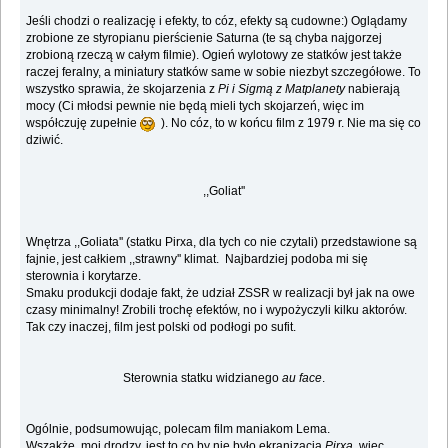
Jeśli chodzi o realizację i efekty, to cóz, efekty są cudowne:) Oglądamy
zrobione ze styropianu pierścienie Saturna (te są chyba najgorzej
zrobioną rzeczą w całym filmie). Ogień wylotowy ze statków jest także
raczej feralny, a miniatury statków same w sobie niezbyt szczegółowe. To
wszystko sprawia, że skojarzenia z
Pi i Sigmą z Matplanety
nabierają
mocy (Ci młodsi pewnie nie będą mieli tych skojarzeń, więc im
współczuję zupełnie
). No cóz, to w końcu film z 1979 r. Nie ma się co
dziwić.
,,Goliat''
Wnętrza ,,Goliata'' (statku Pirxa, dla tych co nie czytali) przedstawione są
fajnie, jest całkiem ,,strawny'' klimat. Najbardziej podoba mi się
sterownia i korytarze.
Smaku produkcji dodaje fakt, że udział ZSSR w realizacji był jak na owe
czasy minimalny! Zrobili trochę efektów, no i wypożyczyli kilku aktorów.
Tak czy inaczej, film jest polski od podłogi po sufit.
Sterownia statku widzianego
au face
.
Ogólnie, podsumowując, polecam film maniakom Lema.
Wszakże, moi drodzy, jest to co by nie było ekranizacja
Pirxa
, więc