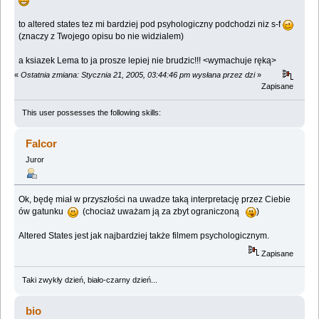
to altered states tez mi bardziej pod psyhologiczny podchodzi niz s-f
(znaczy z Twojego opisu bo nie widzialem)
a ksiazek Lema to ja prosze lepiej nie brudzic!!! <wymachuje ręką>
«
Ostatnia zmiana: Stycznia 21, 2005, 03:44:46 pm wysłana przez dzi
»
Zapisane
This user possesses the following skills:
Falcor
Juror
Ok, będę miał w przyszłości na uwadze taką interpretację przez Ciebie
ów gatunku
(chociaż uważam ją za zbyt ograniczoną
)
Altered States jest jak najbardziej także filmem psychologicznym.
Zapisane
Taki zwykły dzień, biało-czarny dzień...
bio