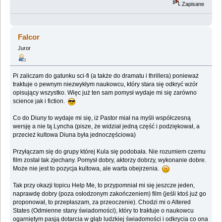
Zapisane
Falcor
Juror
Pi zaliczam do gatunku sci-fi (a także do dramatu i thrillera) ponieważ
traktuje o pewnym niezwykłym naukowcu, który stara się odkryć wzór
opisujący wszystko. Więc już ten sam pomysł wydaje mi się zarówno
science jak i fiction.
Co do Diuny to wydaje mi się, iż Pastor miał na myśli współczesną
wersję a nie tą Lyncha (pisze, że widział jedną część i podziękował, a
przecież kultowa Diuna była jednoczęściowa)
Przyłączam się do grupy której Kula się podobała. Nie rozumiem czemu
film został tak zjechany. Pomysł dobry, aktorzy dobrzy, wykonanie dobre.
Może nie jest to pozycja kultowa, ale warta obejrzenia.
Tak przy okazji topicu Help Me, to przypomniał mi się jeszcze jeden,
naprawdę dobry (poza osłodzonym zakończeniem) film (jeśli ktoś już go
proponował, to przepłaszam, za przeoczenie). Chodzi mi o Altered
States (Odmienne stany świadomości), który to traktuje o naukowcu
ogarniętym pasją dotarcia w głąb ludzkiej świadomości i odkrycia co ona