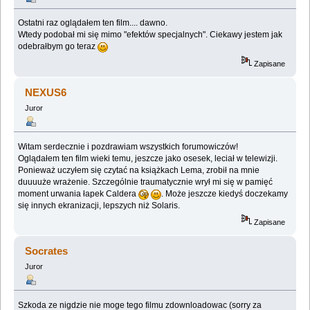
Ostatni raz oglądałem ten film.... dawno.
Wtedy podobał mi się mimo "efektów specjalnych". Ciekawy jestem jak
odebrałbym go teraz
Zapisane
NEXUS6
Juror
Witam serdecznie i pozdrawiam wszystkich forumowiczów!
Oglądałem ten film wieki temu, jeszcze jako osesek, leciał w telewizji.
Ponieważ uczyłem się czytać na książkach Lema, zrobił na mnie
duuuuże wrażenie. Szczególnie traumatycznie wrył mi się w pamięć
moment urwania łapek Caldera
. Może jeszcze kiedyś doczekamy
się innych ekranizacji, lepszych niż Solaris.
Zapisane
Socrates
Juror
Szkoda ze nigdzie nie moge tego filmu zdownloadowac (sorry za