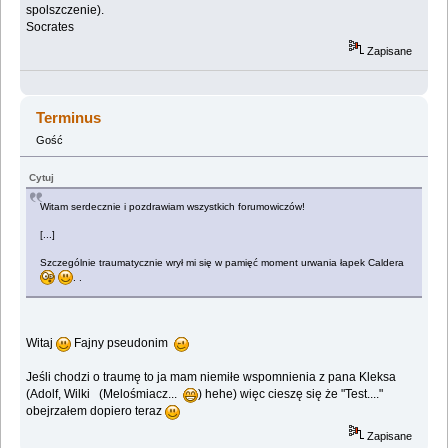
spolszczenie).
Socrates
Zapisane
Terminus
Gość
Cytuj
Witam serdecznie i pozdrawiam wszystkich forumowiczów!
[...]
Szczególnie traumatycznie wrył mi się w pamięć moment urwania łapek Caldera
. .
Witaj
Fajny pseudonim
Jeśli chodzi o traumę to ja mam niemiłe wspomnienia z pana Kleksa
(Adolf, Wilki (Melośmiacz...
) hehe) więc cieszę się że "Test...."
obejrzałem dopiero teraz
Zapisane