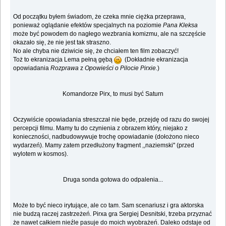
Od początku byłem świadom, że czeka mnie ciężka przeprawa,
ponieważ oglądanie efektów specjalnych na poziomie
Pana Kleksa
może być powodem do nagłego wezbrania komizmu, ale na szczęście
okazało się, że nie jest tak straszno.
No ale chyba nie dziwicie się, że chciałem ten film zobaczyć!
Toż to ekranizacja Lema pełną gębą
(Dokładnie ekranizacja
opowiadania
Rozprawa
z
Opowieści o Pilocie Pirxie.
)
Komandorze Pirx, to musi być Saturn
Oczywiście opowiadania streszczał nie będe, przejdę od razu do swojej
percepcji filmu. Mamy tu do czynienia z obrazem który, niejako z
konieczności, nadbudowywuje trochę opowiadanie (dołożono nieco
wydarzeń). Mamy zatem przedłużony fragment ,,naziemski'' (przed
wylotem w kosmos).
Druga sonda gotowa do odpalenia...
Może to być nieco irytujące, ale co tam. Sam scenariusz i gra aktorska
nie budzą raczej zastrzeżeń. Pirxa gra Sergiej Desnitski, trzeba przyznać
że nawet całkiem nieźle pasuje do moich wyobrażeń. Daleko odstaje od