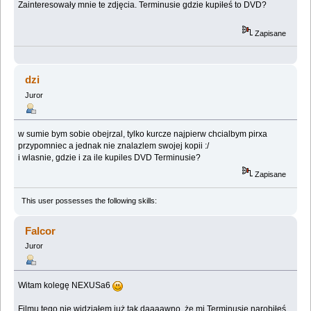
Zainteresowały mnie te zdjęcia. Terminusie gdzie kupiłeś to DVD?
Zapisane
dzi
Juror
w sumie bym sobie obejrzal, tylko kurcze najpierw chcialbym pirxa
przypomniec a jednak nie znalazlem swojej kopii :/
i wlasnie, gdzie i za ile kupiles DVD Terminusie?
Zapisane
This user possesses the following skills:
Falcor
Juror
Witam kolegę NEXUSa6
Filmu tego nie widziałem już tak daaaawno, że mi Terminusie narobiłeś