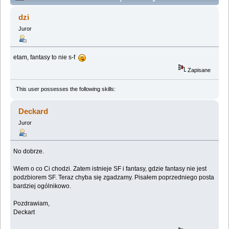
warte obejrzenia (Przeczytany 3776503 razy)
dzi
Juror
etam, fantasy to nie s-f
Zapisane
This user possesses the following skills:
Deckard
Juror
No dobrze.
Wiem o co Ci chodzi. Zatem istnieje SF i fantasy, gdzie fantasy nie jest
podzbiorem SF. Teraz chyba się zgadzamy. Pisałem poprzedniego posta
bardziej ogólnikowo.
Pozdrawiam,
Deckart