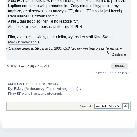
A dla tych co mieszkają w Polsce i mogą sobie kupić, jeśli chcą, to DVD
kupiłem normalnie w hipermarkecie... Żeby nie robić kryptoreklamy
napiszę, że pierwsza litera nazwy to "T", druga "E", trzecia jest trzecią
literą alfabetu a czwarta to "O".
A nie... tam jest pięć liter... e no jeszcze "S".
Aha miałem jesze dopisać za ile... no 29PLN.
Film, z tego co tu widzę na pudełku, wyszedł w serii Kino Świat
(
www.kinoswiat.pl
).
«
Ostatnia zmiana: Stycznia 25, 2005, 05:34:20 pm wysłana przez Terminus
»
Zapisane
Strony:
1
...
4
5
[
6
]
7
8
...
211
DRUKUJ
« poprzedni
następny »
Stanisław Lem - Forum
»
Polski
»
DyLEMaty
(Moderatorzy:
Forum Admin
,
skrzat
) »
Filmy SF warte i nie warte obejrzenia
Skocz do: