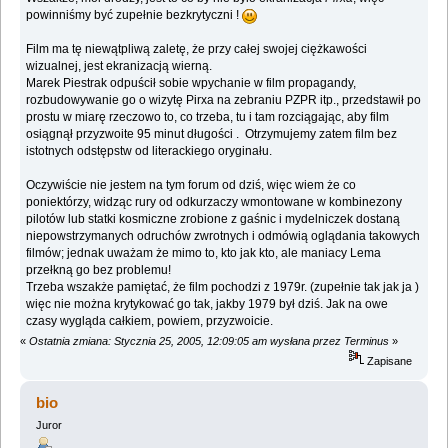
powinniśmy być zupełnie bezkrytyczni !
Film ma tę niewątpliwą zaletę, że przy całej swojej ciężkawości
wizualnej, jest ekranizacją wierną.
Marek Piestrak odpuścił sobie wpychanie w film propagandy,
rozbudowywanie go o wizytę Pirxa na zebraniu PZPR itp., przedstawił po
prostu w miarę rzeczowo to, co trzeba, tu i tam rozciągając, aby film
osiągnął przyzwoite 95 minut długości . Otrzymujemy zatem film bez
istotnych odstępstw od literackiego oryginału.
Oczywiście nie jestem na tym forum od dziś, więc wiem że co
poniektórzy, widząc rury od odkurzaczy wmontowane w kombinezony
pilotów lub statki kosmiczne zrobione z gaśnic i mydelniczek dostaną
niepowstrzymanych odruchów zwrotnych i odmówią oglądania takowych
filmów; jednak uważam że mimo to, kto jak kto, ale maniacy Lema
przełkną go bez problemu!
Trzeba wszakże pamiętać, że film pochodzi z 1979r. (zupełnie tak jak ja )
więc nie można krytykować go tak, jakby 1979 był dziś. Jak na owe
czasy wygląda całkiem, powiem, przyzwoicie.
«
Ostatnia zmiana: Stycznia 25, 2005, 12:09:05 am wysłana przez Terminus
»
Zapisane
bio
Juror