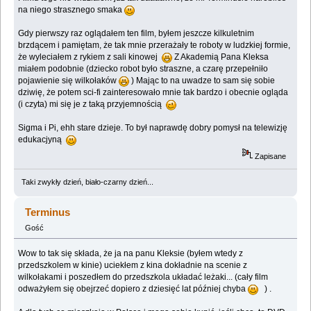
na niego strasznego smaka
Gdy pierwszy raz oglądałem ten film, byłem jeszcze kilkuletnim
brzdącem i pamiętam, że tak mnie przerażały te roboty w ludzkiej formie,
że wyleciałem z rykiem z sali kinowej
Z Akademią Pana Kleksa
miałem podobnie (dziecko robot było straszne, a czarę przepełniło
pojawienie się wilkołaków
) Mając to na uwadze to sam się sobie
dziwię, że potem sci-fi zainteresowało mnie tak bardzo i obecnie ogląda
(i czyta) mi się je z taką przyjemnością
Sigma i Pi, ehh stare dzieje. To był naprawdę dobry pomysł na telewizję
edukacjyną
Zapisane
Taki zwykły dzień, biało-czarny dzień...
Terminus
Gość
Wow to tak się składa, że ja na panu Kleksie (byłem wtedy z
przedszkolem w kinie) uciekłem z kina dokładnie na scenie z
wilkołakami i poszedłem do przedszkola układać leżaki... (cały film
odważyłem się obejrzeć dopiero z dziesięć lat później chyba
) .