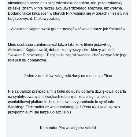
utrwalonego przez kino akcji wizerunku bohatera, ale, przeczytawszy
książkę, znamy Pirxa raczej jako utwardzonego sceptyka, niż kretyna.
Dodano także kilka scen w których Pirx wspina się w górach (niestety nie
księżycowych). Ciekawy zabieg.
Aleksandr Kajdanowski gra neurologów równie dobrze jak Stalkerów.
Mnie osobiście zainteresował także fakt, że w filmie pojawił się
Aleksandr Kajdanowski, dobrze znany wszystkim, którzy widzieli
Stalkera
Tarkovskiego. Tutaj także zagrał świetnie, choć oczywiście jego
rola jest drugoplanowa.
Jeden z członków załogi widziany na monitorze Pirxa.
Nie za bardzo przypadła mi z kolei do gustu oprawa dźwiękowa, oparta
na syntetyzowanych dźwiękach robionych zdaje się na jakiejś
ośmiobitowej platformie: brzmieniowo przypominało to symfonie
Wielkiego Elektronika ze wspomnianego już
Pana Kleksa
(o zgrozo
przypomniał mi się także Golarz Filip.)
Komandor Pirx w całej okazałości.