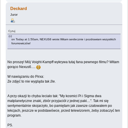
Deckard
Juror
Cytuj
on Today at 1:50am, NEXUS6 wrote:Witam serdecznie i pozdrawiam wszystkich
forumowiczów!
No proszę! Mój Voight-Kampff wykrywa tutaj fana pewnego filmu? Witam
gorąco Nexus6.....
W nawiązaniu do Pirxa:
Ze zdjęć to nie wygląda tak źle.
A przy okazji to chyba leciało tak: "My kosmici Pi i Sigma dwa
matplanetyczne znaki, zbiór przyjaciół z jednej paki....". Tak mi się
sentymentalnie skojarzyło, bo pamiętam jak zawsze czatowałem po
lekcjach, jeszcze w podstawówce, przed telewizorem, żeby zobaczyć ten
program.
PS.