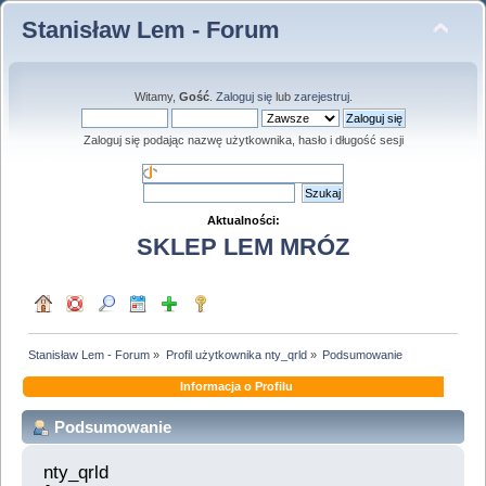
Stanisław Lem - Forum
Witamy,
Gość
.
Zaloguj się
lub
zarejestruj
.
Zaloguj się podając nazwę użytkownika, hasło i długość sesji
Aktualności:
SKLEP LEM MRÓZ
Stanisław Lem - Forum
»
Profil użytkownika nty_qrld
»
Podsumowanie
Informacja o Profilu
Podsumowanie
nty_qrld 