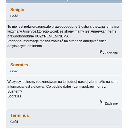
spokrewniony z Lemem (Przeczytany 41287 razy)
Smiglo
Gość
To nie jest potwierdzone,ale prawdopodobne.Siostra cioteczna lema ma
kuzyna w Ameryce,którego wójek ze strony mamy jest Amerykaninem i
prawdobodobnie KUZYNEM EMINEMA!
Podobne informacje można znależć na stronach amerykańskich
dotyczących eminema.
Zapisane
Socrates
Gość
Wszyscy jestesmy rodzenstwem na tej jednej naszej ziemi...Ale na serio,
informacja jest ciekawa. Co bedzie dalej - Lem spokrewniony z
Bushem?
Socrates
Zapisane
Terminus
Gość