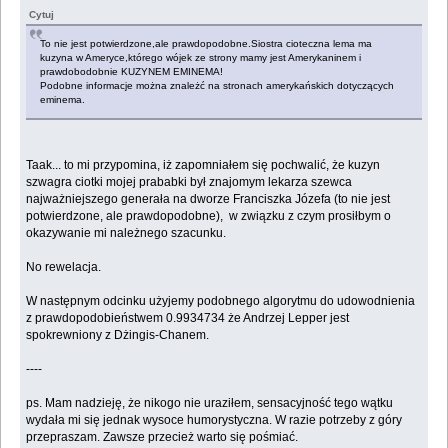
Cytuj
To nie jest potwierdzone,ale prawdopodobne.Siostra cioteczna lema ma
kuzyna w Ameryce,którego wójek ze strony mamy jest Amerykaninem i
prawdobodobnie KUZYNEM EMINEMA!
Podobne informacje można znależć na stronach amerykańskich dotyczących
eminema.
Taak... to mi przypomina, iż zapomniałem się pochwalić, że kuzyn
szwagra ciotki mojej prababki był znajomym lekarza szewca
najważniejszego generała na dworze Franciszka Józefa (to nie jest
potwierdzone, ale prawdopodobne), w związku z czym prosiłbym o
okazywanie mi należnego szacunku.
No rewelacja.
W następnym odcinku użyjemy podobnego algorytmu do udowodnienia
z prawdopodobieństwem 0.9934734 że Andrzej Lepper jest
spokrewniony z Dżingis-Chanem.
----
ps. Mam nadzieję, że nikogo nie uraziłem, sensacyjność tego wątku
wydała mi się jednak wysoce humorystyczna. W razie potrzeby z góry
przepraszam. Zawsze przecież warto się pośmiać.