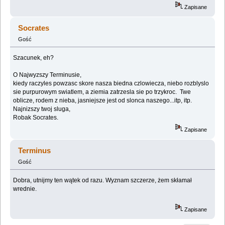
Zapisane
Socrates
Gość
Szacunek, eh?
O Najwyzszy Terminusie,
kiedy raczyles powzasc skore nasza biedna czlowiecza, niebo rozblyslo
sie purpurowym swiatlem, a ziemia zatrzesla sie po trzykroc. Twe
oblicze, rodem z nieba, jasniejsze jest od slonca naszego...itp, itp.
Najnizszy twoj sluga,
Robak Socrates.
Zapisane
Terminus
Gość
Dobra, utnijmy ten wątek od razu. Wyznam szczerze, żem skłamał
wrednie.
Zapisane