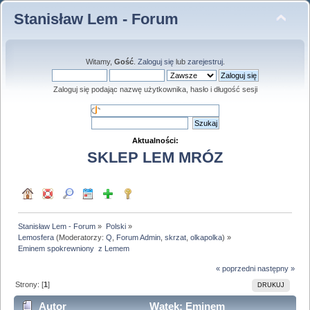
Stanisław Lem - Forum
Witamy,
Gość
.
Zaloguj się
lub
zarejestruj
.
Zaloguj się podając nazwę użytkownika, hasło i długość sesji
Aktualności:
SKLEP LEM MRÓZ
Stanisław Lem - Forum
»
Polski
»
Lemosfera
(Moderatorzy:
Q
,
Forum Admin
,
skrzat
,
olkapolka
) »
Eminem spokrewniony  z Lemem
« poprzedni
następny »
Strony: [
1
]
DRUKUJ
Autor
Wątek: Eminem