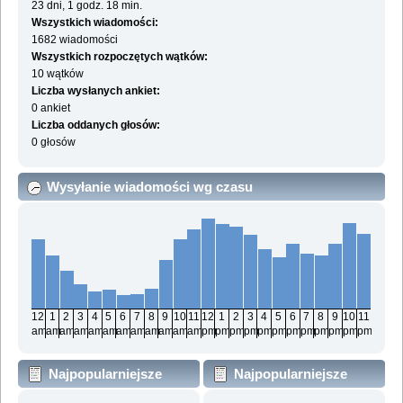
23 dni, 1 godz. 18 min.
Wszystkich wiadomości:
1682 wiadomości
Wszystkich rozpoczętych wątków:
10 wątków
Liczba wysłanych ankiet:
0 ankiet
Liczba oddanych głosów:
0 głosów
Wysyłanie wiadomości wg czasu
12
1
2
3
4
5
6
7
8
9
10
11
12
1
2
3
4
5
6
7
8
9
10
11
am
am
am
am
am
am
am
am
am
am
am
am
pm
pm
pm
pm
pm
pm
pm
pm
pm
pm
pm
pm
Najpopularniejsze
Najpopularniejsze
działy wg wiadomości
działy wg aktywności