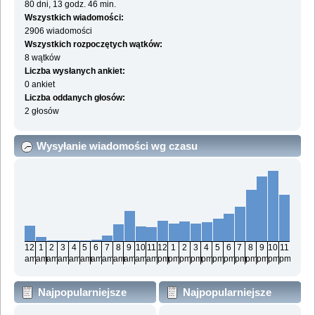
80 dni, 13 godz. 46 min.
Wszystkich wiadomości:
2906 wiadomości
Wszystkich rozpoczętych wątków:
8 wątków
Liczba wysłanych ankiet:
0 ankiet
Liczba oddanych głosów:
2 głosów
Wysyłanie wiadomości wg czasu
12
1
2
3
4
5
6
7
8
9
10
11
12
1
2
3
4
5
6
7
8
9
10
11
am
am
am
am
am
am
am
am
am
am
am
am
pm
pm
pm
pm
pm
pm
pm
pm
pm
pm
pm
pm
Najpopularniejsze
Najpopularniejsze
działy wg wiadomości
działy wg aktywności