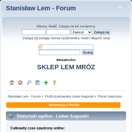
Stanisław Lem - Forum
Witamy,
Gość
.
Zaloguj się
lub
zarejestruj
.
Zaloguj się podając nazwę użytkownika, hasło i długość sesji
Aktualności:
SKLEP LEM MRÓZ
Stanisław Lem - Forum
»
Profil użytkownika Lieber Augustin
»
Pokaż statystyki
Informacja o Profilu
Statystyki ogólne - Lieber Augustin
Całkowity czas spędzony online: