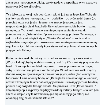
zaćmiewa mu słońce, orbitując wokół rakiety, a wpadłszy w wir czasowy
napotyka 140 wersji siebie.
Tyle tylko, że w kolejnych podróżach widać już zarys tego, kim Tichy się
stanie – wcale nie humorystycznym dodatkiem do twórczości Lema (bo
przecież to, że coś jest śmieszne, nie znaczy jeszcze, że jest
niepoważne, jak pisał Pratchett). Uświadomiwszy sobie bowiem już na
wstępie, że Tichy jest narratorem niegodnym zaufania – wszak
przedmowę do „Dzienników...” pisze astrozoolog, profesor Tarantoga, a
astrozoolodzy już zdążyli się w „Obłoku Magellana” dorobić statusu
najbardziej zmyślających naukowców lemowskiego uniwersum – mamy
wątpliwości, co tak naprawdę kryje się nawet w tych najzabawniejszych
przygodach Tichego.
Podejrzanie często broni się on przed zarzutami o zmyślanie – aż w
„Wizji lokalnej”, będącej dekonstrukcją podróży XIV musi się przyznać do
błędu. Spróbuje też ten błąd naprawić, ruszając ponownie na Encję,
żeby przekonać się, jak to z kurdlami było. Wpadnie w wir walki między
dwoma wrogimi cywilizacjami, zamieszkującymi jeden glob – motyw w
twórczości Lema obecny bodaj od „Pamiętnika znalezionego w wannie”,
a wraz z kolejnymi latami nabierający ostrości i stawiający coraz bardziej
ponure diagnozy dla takiego świata. Ale przecież już w „Dziennikach...”
znajdujemy opis wyprawy międzygwiezdnej rodziny Tichych – to tam Ijon
zacznie wątpić, czy te nawarstwiające się absurdy jego relacji nie
wskazują aby, że on sam nie istnieje?