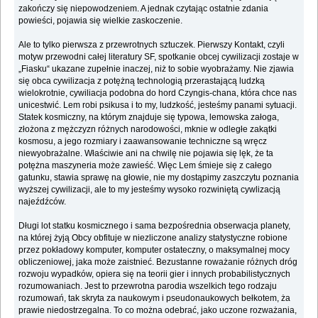
zakończy się niepowodzeniem. A jednak czytając ostatnie zdania
powieści, pojawia się wielkie zaskoczenie.
Ale to tylko pierwsza z przewrotnych sztuczek. Pierwszy Kontakt, czyli
motyw przewodni całej literatury SF, spotkanie obcej cywilizacji zostaje w
„Fiasku“ ukazane zupełnie inaczej, niż to sobie wyobrażamy. Nie zjawia
się obca cywilizacja z potężną technologią przerastającą ludzką
wielokrotnie, cywiliacja podobna do hord Czyngis-chana, która chce nas
unicestwić. Lem robi psikusa i to my, ludzkość, jesteśmy panami sytuacji.
Statek kosmiczny, na którym znajduje się typowa, lemowska załoga,
złożona z mężczyzn różnych narodowości, mknie w odległe zakątki
kosmosu, a jego rozmiary i zaawansowanie techniczne są wręcz
niewyobrażalne. Właściwie ani na chwilę nie pojawia się lęk, że ta
potężna maszyneria może zawieść. Więc Lem śmieje się z całego
gatunku, stawia sprawę na głowie, nie my dostąpimy zaszczytu poznania
wyższej cywilizacji, ale to my jesteśmy wysoko rozwiniętą cywlizacją
najeźdźców.
Długi lot statku kosmicznego i sama bezpośrednia obserwacja planety,
na której żyją Obcy obfituje w niezliczone analizy statystyczne robione
przez pokładowy komputer, komputer ostateczny, o maksymalnej mocy
obliczeniowej, jaka może zaistnieć. Bezustanne roważanie różnych dróg
rozwoju wypadków, opiera się na teorii gier i innych probabilistycznych
rozumowaniach. Jest to przewrotna parodia wszelkich tego rodzaju
rozumowań, tak skryta za naukowym i pseudonaukowych bełkotem, ża
prawie niedostrzegalna. To co można odebrać, jako uczone rozważania,