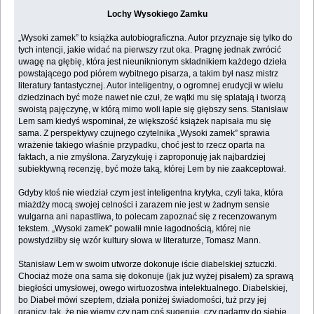
Lochy Wysokiego Zamku
„Wysoki zamek” to książka autobiograficzna. Autor przyznaje się tylko do
tych intencji, jakie widać na pierwszy rzut oka. Pragnę jednak zwrócić
uwagę na głębię, która jest nieuniknionym składnikiem każdego dzieła
powstającego pod piórem wybitnego pisarza, a takim był nasz mistrz
literatury fantastycznej. Autor inteligentny, o ogromnej erudycji w wielu
dziedzinach być może nawet nie czuł, że wątki mu się splatają i tworzą
swoistą pajęczynę, w którą mimo woli łapie się głębszy sens. Stanisław
Lem sam kiedyś wspominał, że większość książek napisała mu się
sama. Z perspektywy czujnego czytelnika „Wysoki zamek” sprawia
wrażenie takiego właśnie przypadku, choć jest to rzecz oparta na
faktach, a nie zmyślona. Zaryzykuję i zaproponuję jak najbardziej
subiektywną recenzję, być może taką, której Lem by nie zaakceptował.
Gdyby ktoś nie wiedział czym jest inteligentna krytyka, czyli taka, która
miażdży mocą swojej celności i zarazem nie jest w żadnym sensie
wulgarna ani napastliwa, to polecam zapoznać się z recenzowanym
tekstem. „Wysoki zamek” powalił mnie łagodnością, której nie
powstydziłby się wzór kultury słowa w literaturze, Tomasz Mann.
Stanisław Lem w swoim utworze dokonuje iście diabelskiej sztuczki.
Chociaż może ona sama się dokonuje (jak już wyżej pisałem) za sprawą
biegłości umysłowej, owego wirtuozostwa intelektualnego. Diabelskiej,
bo Diabeł mówi szeptem, działa poniżej świadomości, tuż przy jej
granicy, tak, że nie wiemy czy nam coś sugeruje, czy gadamy do siebie.