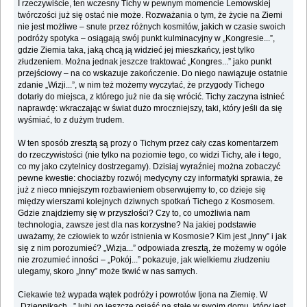
I rzeczywiście, ten wczesny Tichy w pewnym momencie Lemowskiej
twórczości już się ostać nie może. Rozważania o tym, że życie na Ziemi
nie jest możliwe – snute przez różnych kosmitów, jakich w czasie swoich
podróży spotyka – osiągają swój punkt kulminacyjny w „Kongresie...”,
gdzie Ziemia taka, jaką chcą ją widzieć jej mieszkańcy, jest tylko
złudzeniem. Można jednak jeszcze traktować „Kongres...” jako punkt
przejściowy – na co wskazuje zakończenie. Do niego nawiązuje ostatnie
zdanie „Wizji...”, w nim też możemy wyczytać, że przygody Tichego
dotarły do miejsca, z którego już nie da się wrócić. Tichy zaczyna istnieć
naprawdę: wkraczając w świat dużo mroczniejszy, taki, który jeśli da się
wyśmiać, to z dużym trudem.
W ten sposób zresztą są prozy o Tichym przez cały czas komentarzem
do rzeczywistości (nie tylko na poziomie tego, co widzi Tichy, ale i tego,
co my jako czytelnicy dostrzegamy). Dzisiaj wyraźniej można zobaczyć
pewne kwestie: chociażby rozwój medycyny czy informatyki sprawia, że
już z nieco mniejszym rozbawieniem obserwujemy to, co dzieje się
między wierszami kolejnych dziwnych spotkań Tichego z Kosmosem.
Gdzie znajdziemy się w przyszłości? Czy to, co umożliwia nam
technologia, zawsze jest dla nas korzystne? Na jakiej podstawie
uważamy, że człowiek to wzór istnienia w Kosmosie? Kim jest „Inny” i jak
się z nim porozumieć? „Wizja...” odpowiada zresztą, że możemy w ogóle
nie zrozumieć inności – „Pokój...” pokazuje, jak wielkiemu złudzeniu
ulegamy, skoro „Inny” może tkwić w nas samych.
Ciekawie też wypada wątek podróży i powrotów Ijona na Ziemię. W
„Dziennikach...” lubi on jeszcze osiąść na stałe w swoim domu, który jest