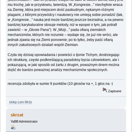
mu trochę, jak w przysłowiu, twierdzą. W „Kongresie...” niechętnie wraca
na Ziemię, która jest miejscem dość paskudnym, nękanym różnymi
plagami, z którymi przywódcy i naukowcy nie umieją sobie poradzić (tak,
w „Kongresie...” nauka jest może bardziej jeszcze bezradna, a na pewno
bardziej karykaturalne stosuje metody, niż w epopei o tym, jak potrafi
zawieść – w „Głosie Pana”). W „Wizji...” pada ofiarą ziemskich
mechanizmów, których nie rozumie – wydaje się, że już nie wróci, ale
jednak zjawia się na Ziemi ponownie; po to tylko, żeby paść ofiarą
innych zakulisowych działań współ-Ziemian.
Czyta się dzisiaj opowiadania i powieści o Ijonie Tichym, dostrzegając
ich strukturę, często podkreślającą paradoksy bycia człowiekiem, ale i
pokazującą, w jaki sposób od żartu z drugim, poważnym dnem można
dojść do bardzo poważnej analizy mechanizmów społecznych.
recenzja zdobyła w sumie 9 punktów (10 głosów na +, 1 głos na -)
Zapisane
sklep Lem Mróz
skrzat
YaBB Administrator