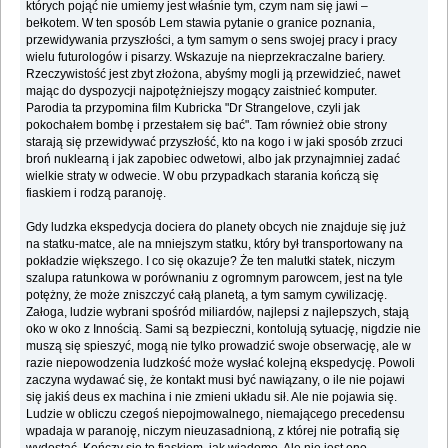
których pojąć nie umiemy jest właśnie tym, czym nam się jawi –
bełkotem. W ten sposób Lem stawia pytanie o granice poznania,
przewidywania przyszłości, a tym samym o sens swojej pracy i pracy
wielu futurologów i pisarzy. Wskazuje na nieprzekraczalne bariery.
Rzeczywistość jest zbyt złożona, abyśmy mogli ją przewidzieć, nawet
mając do dyspozycji najpotężniejszy mogący zaistnieć komputer.
Parodia ta przypomina film Kubricka "Dr Strangelove, czyli jak
pokochałem bombę i przestałem się bać". Tam również obie strony
starają się przewidywać przyszłość, kto na kogo i w jaki sposób zrzuci
broń nuklearną i jak zapobiec odwetowi, albo jak przynajmniej zadać
wielkie straty w odwecie. W obu przypadkach starania kończą się
fiaskiem i rodzą paranoję.
Gdy ludzka ekspedycja dociera do planety obcych nie znajduje się już
na statku-matce, ale na mniejszym statku, który był transportowany na
pokładzie większego. I co się okazuje? Że ten malutki statek, niczym
szalupa ratunkowa w porównaniu z ogromnym parowcem, jest na tyle
potężny, że może zniszczyć całą planetą, a tym samym cywilizację.
Załoga, ludzie wybrani spośród miliardów, najlepsi z najlepszych, stają
oko w oko z Innością. Sami są bezpieczni, kontolują sytuację, nigdzie nie
muszą się spieszyć, mogą nie tylko prowadzić swoje obserwację, ale w
razie niepowodzenia ludzkość może wysłać kolejną ekspedycję. Powoli
zaczyna wydawać się, że kontakt musi być nawiązany, o ile nie pojawi
się jakiś deus ex machina i nie zmieni układu sił. Ale nie pojawia się.
Ludzie w obliczu czegoś niepojmowalnego, niemającego precedensu
wpadaja w paranoję, niczym nieuzasadnioną, z której nie potrafią się
wydostać. Kończy się to fiaskiem, jak wiadomo. Ale nie jest ono