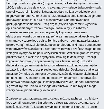
Lem wprowadza czytelnika (przypominam, że książkę wydano w roku
1966, a więc w okresie wybuchu awangardy w sztuce światowej) w świat
swojej wczesnej młodości, która przypadała na lata dwudziestolecia
międzywojennego. Autor „Solaris” przedstawia siebie jako przeciętnego
grubawego chłopca, ale za to o osobliwych zainteresowaniach i
gustującego w samotności. Lwią część „Wysokiego zamku” wypełnia
opis niecodziennych zabaw małego Stasia, a były to zabawy o
charakterze kreatywnym: eksperymenty fizyczne, chemiczne i
elektryczne, konstruowanie urządzeń oraz inne prace tak osobliwe, że
wymagałyby szerokiego opisu. Ten typ zabawy - Lem nazwał ją „pracą
pozorowaną” - okazał się doskonałym analogonem klimatu panującego
w modnym wówczas światku awangardy. Były lata sześćdziesiąte pełne
śmiałych wyczynów na polu wszystkich sztuk. Wszelkie granice zostały
przekroczone, a wolność artystyczna stała się faktem, który… zaczął
krępować twórców (o czym dowiemy się z tekstu Lema). Sztuczką
diabelską nazywam właśnie to sprowadzenie sztuki nowoczesnej do
zabawy kreatywnego, acz przeciętnego dziecka. Doskonale ujął to sam
autor, porównując osiągnięcia awangardzistów do własnej „kulminacji
gimnazjalnej”. Stosunek Lema do eksperymentalnych anty-powieści,
malarstwa abstrakcyjnego i instalacji artystycznych, którymi zachwycał
się świat, był taki, jak do własnego dzieciństwa. To nie były dla niego
rzeczy nowe, pionierskie tylko naiwne.
Z całego serca… przepraszam, z całego mózgu, zachęcam do lektury
tego wyrafinowanego a śmiertelnego ciosu zadanego awangardzie lat
sześćdziesiątych. To jest popis wybitnej inteligencji i zarazem prawie