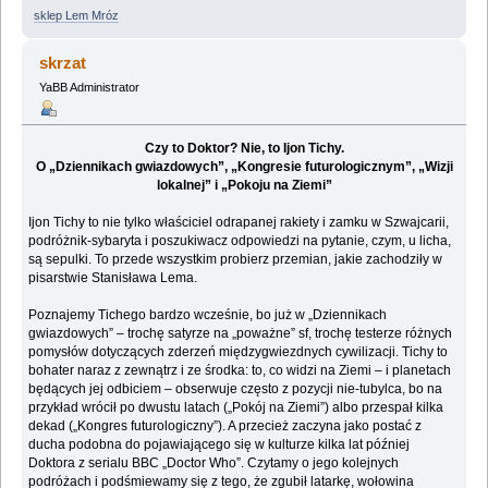
sklep Lem Mróz
skrzat
YaBB Administrator
Czy to Doktor? Nie, to Ijon Tichy.
O „Dziennikach gwiazdowych”, „Kongresie futurologicznym”, „Wizji
lokalnej” i „Pokoju na Ziemi”
Ijon Tichy to nie tylko właściciel odrapanej rakiety i zamku w Szwajcarii,
podróżnik-sybaryta i poszukiwacz odpowiedzi na pytanie, czym, u licha,
są sepulki. To przede wszystkim probierz przemian, jakie zachodziły w
pisarstwie Stanisława Lema.
Poznajemy Tichego bardzo wcześnie, bo już w „Dziennikach
gwiazdowych” – trochę satyrze na „poważne” sf, trochę testerze różnych
pomysłów dotyczących zderzeń międzygwiezdnych cywilizacji. Tichy to
bohater naraz z zewnątrz i ze środka: to, co widzi na Ziemi – i planetach
będących jej odbiciem – obserwuje często z pozycji nie-tubylca, bo na
przykład wrócił po dwustu latach („Pokój na Ziemi”) albo przespał kilka
dekad („Kongres futurologiczny”). A przecież zaczyna jako postać z
ducha podobna do pojawiającego się w kulturze kilka lat później
Doktora z serialu BBC „Doctor Who”. Czytamy o jego kolejnych
podróżach i podśmiewamy się z tego, że zgubił latarkę, wołowina