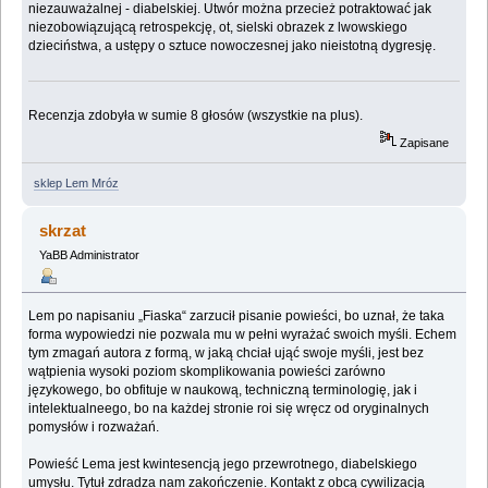
niezauważalnej - diabelskiej. Utwór można przecież potraktować jak
niezobowiązującą retrospekcję, ot, sielski obrazek z lwowskiego
dzieciństwa, a ustępy o sztuce nowoczesnej jako nieistotną dygresję.
Recenzja zdobyła w sumie 8 głosów (wszystkie na plus).
Zapisane
sklep Lem Mróz
skrzat
YaBB Administrator
Lem po napisaniu „Fiaska“ zarzucił pisanie powieści, bo uznał, że taka
forma wypowiedzi nie pozwala mu w pełni wyrażać swoich myśli. Echem
tym zmagań autora z formą, w jaką chciał ująć swoje myśli, jest bez
wątpienia wysoki poziom skomplikowania powieści zarówno
językowego, bo obfituje w naukową, techniczną terminologię, jak i
intelektualneego, bo na każdej stronie roi się wręcz od oryginalnych
pomysłów i rozważań.
Powieść Lema jest kwintesencją jego przewrotnego, diabelskiego
umysłu. Tytuł zdradza nam zakończenie. Kontakt z obcą cywilizacją