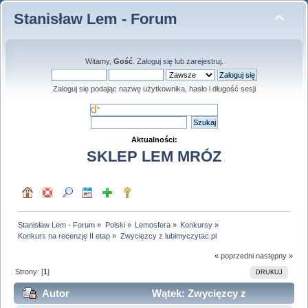
Stanisław Lem - Forum
Witamy,
Gość
.
Zaloguj się
lub
zarejestruj
.
Zaloguj się podając nazwę użytkownika, hasło i długość sesji
Aktualności:
SKLEP LEM MRÓZ
Stanisław Lem - Forum
»
Polski
»
Lemosfera
»
Konkursy
»
Konkurs na recenzję II etap
»
Zwycięzcy z lubimyczytac.pl
« poprzedni
następny »
Strony: [
1
]
DRUKUJ
Autor
Wątek: Zwycięzcy z