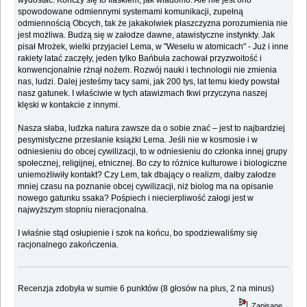
spowodowane odmiennymi systemami komunikacji, zupełną
odmiennością Obcych, tak że jakakolwiek płaszczyzna porozumienia nie
jest możliwa. Budzą się w załodze dawne, atawistyczne instynkty. Jak
pisał Mrożek, wielki przyjaciel Lema, w "Weselu w atomicach" - Już i inne
rakiety latać zaczęły, jeden tylko Bańbuła zachował przyzwoitość i
konwencjonalnie rżnął nożem. Rozwój nauki i technologii nie zmienia
nas, ludzi. Dalej jesteśmy tacy sami, jak 200 tys, lat temu kiedy powstał
nasz gatunek. I właściwie w tych atawizmach tkwi przyczyna naszej
klęski w kontakcie z innymi.
Nasza słaba, ludzka natura zawsze da o sobie znać – jest to najbardziej
pesymistyczne przesłanie książki Lema. Jeśli nie w kosmosie i w
odniesieniu do obcej cywilizacji, to w odniesieniu do członka innej grupy
społecznej, religijnej, etnicznej. Bo czy to różnice kulturowe i biologiczne
uniemożliwiły kontakt? Czy Lem, tak dbający o realizm, dałby załodze
mniej czasu na poznanie obcej cywilizacji, niż biolog ma na opisanie
nowego gatunku ssaka? Pośpiech i niecierpliwość załogi jest w
najwyższym stopniu nieracjonalna.
I właśnie stąd osłupienie i szok na końcu, bo spodziewaliśmy się
racjonalnego zakończenia.
Recenzja zdobyła w sumie 6 punktów (8 głosów na plus, 2 na minus)
Zapisane