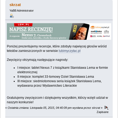
lubimyczytac.pl (Przeczytany 40518 razy)
skrzat
YaBB Administrator
Poniżej prezentujemy recenzje, które zdobyły najwięcej głosów wśród
tekstów zamieszczonych w serwisie
lubimyczytac.pl
Zwycięzcy otrzymają następujące nagrody:
I miejsce: tablet Nexus 7 z książkami Stanisława Lema w formie
elektronicznej
II miejsce: komplet 33-tomowy Dzieł Stanisława Lema
III miejsce: siedmiotomowa seria książek Stanisława Lema,
wydawana przez Wydawnictwo Literackie
Gratulujemy zwycięzcom i dziękujemy wszystkim, którzy wzięli udział w
naszym konkursie!
«
Ostatnia zmiana: Listopada 05, 2015, 04:40:09 pm wysłana przez skrzat
»
Zapisane