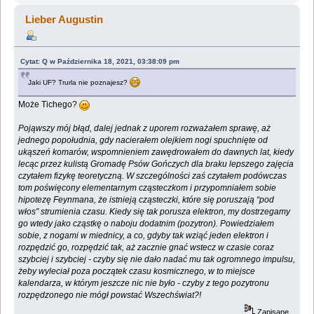
Lieber Augustin
Cytat: Q w Października 18, 2021, 03:38:09 pm
Jaki UF? Trurla nie poznajesz?
Może Tichego?
Pojąwszy mój błąd, dalej jednak z uporem rozważałem sprawę, aż
jednego popołudnia, gdy nacierałem olejkiem nogi spuchnięte od
ukąszeń komarów, wspomnieniem zawędrowałem do dawnych lat, kiedy
lecąc przez kulistą Gromadę Psów Gończych dla braku lepszego zajęcia
czytałem fizykę teoretyczną. W szczególności zaś czytałem podówczas
tom poświęcony elementarnym cząsteczkom i przypomniałem sobie
hipotezę Feynmana, że istnieją cząsteczki, które się poruszają “pod
włos” strumienia czasu. Kiedy się tak porusza elektron, my dostrzegamy
go wtedy jako cząstkę o naboju dodatnim (pozytron). Powiedziałem
sobie, z nogami w miednicy, a co, gdyby tak wziąć jeden elektron i
rozpędzić go, rozpędzić tak, aż zacznie gnać wstecz w czasie coraz
szybciej i szybciej - czyby się nie dało nadać mu tak ogromnego impulsu,
żeby wyleciał poza początek czasu kosmicznego, w to miejsce
kalendarza, w którym jeszcze nic nie było - czyby z tego pozytronu
rozpędzonego nie mógł powstać Wszechświat?!
Zapisane