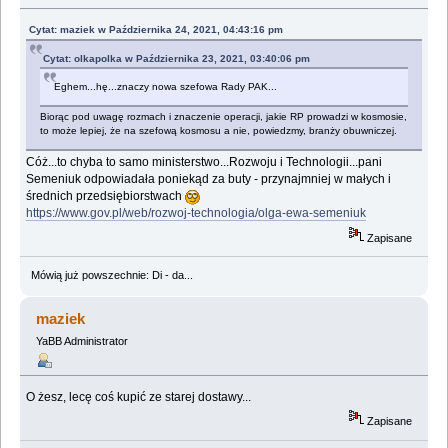
Cytat: maziek w Października 24, 2021, 04:43:16 pm
Cytat: olkapolka w Października 23, 2021, 03:40:06 pm
Eghem...hę...znaczy nowa szefowa Rady PAK...
Biorąc pod uwagę rozmach i znaczenie operacji, jakie RP prowadzi w kosmosie,
to może lepiej, że na szefową kosmosu a nie, powiedzmy, branży obuwniczej.
Cóż...to chyba to samo ministerstwo...Rozwoju i Technologii...pani
Semeniuk odpowiadała poniekąd za buty - przynajmniej w małych i
średnich przedsiębiorstwach
https://www.gov.pl/web/rozwoj-technologia/olga-ewa-semeniuk
Zapisane
Mówią już powszechnie: Di - da...
maziek
YaBB Administrator
O żesz, lecę coś kupić ze starej dostawy...
Zapisane