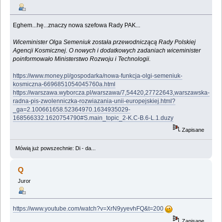
Eghem...hę...znaczy nowa szefowa Rady PAK...
Wiceminister Olga Semeniuk została przewodniczącą Rady Polskiej
Agencji Kosmicznej. O nowych i dodatkowych zadaniach wiceminister
poinformowało Ministerstwo Rozwoju i Technologii.
https://www.money.pl/gospodarka/nowa-funkcja-olgi-semeniuk-
kosmiczna-6696851054045760a.html
https://warszawa.wyborcza.pl/warszawa/7,54420,27722643,warszawska-
radna-pis-zwolenniczka-rozwiazania-unii-europejskiej.html?
_ga=2.100661658.52364970.1634935029-
168566332.1620754790#S.main_topic_2-K.C-B.6-L.1.duzy
Zapisane
Mówią już powszechnie: Di - da...
Q
Juror
https://www.youtube.com/watch?v=XrN9yyevhFQ&t=200
Zapisane