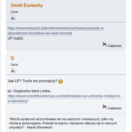
Kosmosu (Przeczytany 2833452 razy)
Smok Eustachy
Juror
https://www.telepolis.pl/tech/kosmos/wszechswiat-powstal-w-
laboratorium-kosmitow-avi-loeb-harvard
UF rządzi.
Zapisane
Q
Juror
Jaki UF? Trurla nie poznajesz?
ps. Oryginalny tekst Loeba:
https://www.scientificamerican.com/article/was-our-universe-created-in-
a-laboratory/
Zapisane
"Wśród wydarzeń wszechświata nie ma ważnych i nieważnych, tylko my
różnie je postrzegamy. Podział na ważne i nieważne odbywa się w naszych
umysłach" - Marek Baraniecki