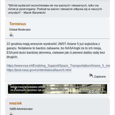
"Wśród wydarzeń wszechświata nie ma ważnych i nieważnych, tylko my
różnie je postrzegamy. Podział na ważne i nieważne odbywa się w naszych
umysłach" - Marek Baraniecki
Terminus
Global Moderator
22 grudnia mają wreszcie wystrzelić JWST. Ariane 5 już wyjeżdza z
garażu. Notabene to bardzo zabawne, bo NASA trąbi że to ich misja,
ESA jest dużo bardziej skromna, ciekawe jak ci pierwsi daliby radę bez
drugich.
https://www.esa.int/Enabling_Support/Space_Transportation/Ariane_5_mo
https://jwst.nasa.gov/content/about/launch.html
Zapisane
maziek
YaBB Administrator