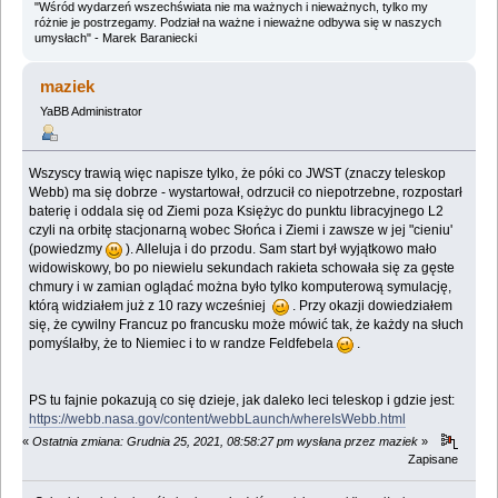
"Wśród wydarzeń wszechświata nie ma ważnych i nieważnych, tylko my
różnie je postrzegamy. Podział na ważne i nieważne odbywa się w naszych
umysłach" - Marek Baraniecki
maziek
YaBB Administrator
Wszyscy trawią więc napisze tylko, że póki co JWST (znaczy teleskop
Webb) ma się dobrze - wystartował, odrzucił co niepotrzebne, rozpostarł
baterię i oddala się od Ziemi poza Księżyc do punktu libracyjnego L2
czyli na orbitę stacjonarną wobec Słońca i Ziemi i zawsze w jej "cieniu'
(powiedzmy
). Alleluja i do przodu. Sam start był wyjątkowo mało
widowiskowy, bo po niewielu sekundach rakieta schowała się za gęste
chmury i w zamian oglądać można było tylko komputerową symulację,
którą widziałem już z 10 razy wcześniej
. Przy okazji dowiedziałem
się, że cywilny Francuz po francusku może mówić tak, że każdy na słuch
pomyślałby, że to Niemiec i to w randze Feldfebela
.
PS tu fajnie pokazują co się dzieje, jak daleko leci teleskop i gdzie jest:
https://webb.nasa.gov/content/webbLaunch/whereIsWebb.html
«
Ostatnia zmiana: Grudnia 25, 2021, 08:58:27 pm wysłana przez maziek
»
Zapisane