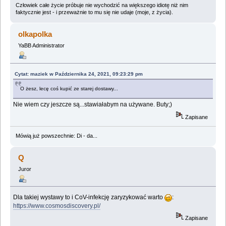
Człowiek całe życie próbuje nie wychodzić na większego idiotę niż nim
faktycznie jest - i przeważnie to mu się nie udaje (moje, z życia).
olkapolka
YaBB Administrator
Cytat: maziek w Października 24, 2021, 09:23:29 pm
O żesz, lecę coś kupić ze starej dostawy...
Nie wiem czy jeszcze są...stawiałabym na używane. Buty;)
Zapisane
Mówią już powszechnie: Di - da...
Q
Juror
Dla takiej wystawy to i CoV-infekcję zaryzykować warto
:
https://www.cosmosdiscovery.pl/
Zapisane