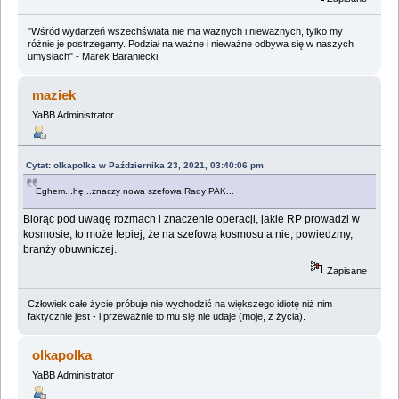
"Wśród wydarzeń wszechświata nie ma ważnych i nieważnych, tylko my
różnie je postrzegamy. Podział na ważne i nieważne odbywa się w naszych
umysłach" - Marek Baraniecki
maziek
YaBB Administrator
Cytat: olkapolka w Października 23, 2021, 03:40:06 pm
Eghem...hę...znaczy nowa szefowa Rady PAK...
Biorąc pod uwagę rozmach i znaczenie operacji, jakie RP prowadzi w
kosmosie, to może lepiej, że na szefową kosmosu a nie, powiedzmy,
branży obuwniczej.
Zapisane
Człowiek całe życie próbuje nie wychodzić na większego idiotę niż nim
faktycznie jest - i przeważnie to mu się nie udaje (moje, z życia).
olkapolka
YaBB Administrator