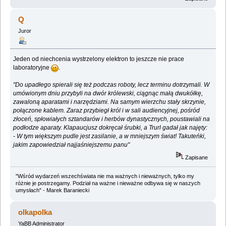
Q
Juror
Jeden od niechcenia wystrzelony elektron to jeszcze nie prace
laboratoryjne
.
"Do upadłego spierali się też podczas roboty, lecz terminu dotrzymali. W
umówionym dniu przybyli na dwór królewski, ciągnąc małą dwukółkę,
zawaloną aparatami i narzędziami. Na samym wierzchu stały skrzynie,
połączone kablem. Zaraz przybiegł król i w sali audiencyjnej, pośród
złoceń, spłowiałych sztandarów i herbów dynastycznych, poustawiali na
podłodze aparaty. Klapaucjusz dokręcał śrubki, a Trurl gadał jak najęty:
- W tym większym pudle jest zasilanie, a w mniejszym świat! Takuteńki,
jakim zapowiedział najjaśniejszemu panu"
Zapisane
"Wśród wydarzeń wszechświata nie ma ważnych i nieważnych, tylko my
różnie je postrzegamy. Podział na ważne i nieważne odbywa się w naszych
umysłach" - Marek Baraniecki
olkapolka
YaBB Administrator