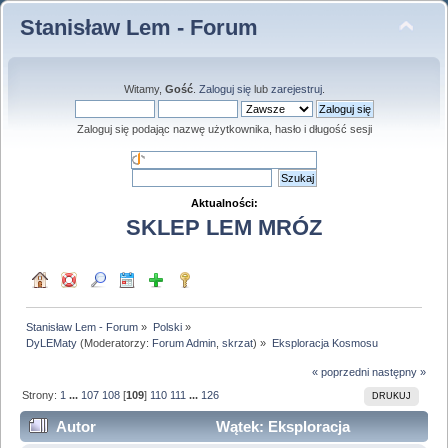
Stanisław Lem - Forum
Witamy,
Gość
.
Zaloguj się
lub
zarejestruj
.
Zaloguj się podając nazwę użytkownika, hasło i długość sesji
Aktualności:
SKLEP LEM MRÓZ
Stanisław Lem - Forum
»
Polski
»
DyLEMaty
(Moderatorzy:
Forum Admin
,
skrzat
) »
Eksploracja Kosmosu
« poprzedni
następny »
Strony:
1
...
107
108
[
109
]
110
111
...
126
DRUKUJ
Autor
Wątek: Eksploracja