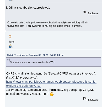
Módlmy się, aby się rozprostował.
Zapisane
Człowiek całe życie próbuje nie wychodzić na większego idiotę niż nim
faktycznie jest - i przeważnie to mu się nie udaje (moje, z życia).
Q
Juror
Cytat: Terminus w Grudnia 09, 2021, 04:06:03 pm
22 grudnia mają wreszcie wystrzelić JWST.
CNRS chwalił się niedawno, że
"Several CNRS teams are involved in
this NASA programme."
:
https://news.cnrs.fr/articles/the-james-webb-space-telescope-is-set-to-
explore-the-early-universe
...a Ty, zdaje się, tam pracujesz...
Term
, dasz się pociągnąć za język
(jakieś opowiastki zza kulis, itp.)?
Zapisane