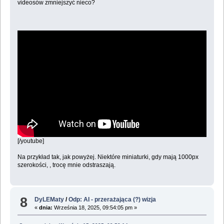
videosów zmniejszyć nieco?
[/youtube]
Na przykład tak, jak powyżej. Niektóre miniaturki, gdy mają 1000px
szerokości, , trocę mnie odstraszają.
8
DyLEMaty
/
Odp: AI - przerażająca (?) wizja
«
dnia:
Września 18, 2025, 09:54:05 pm »