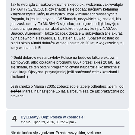
Tak to wygląda z naukowo-inżynierskiego pkt. widzenia. Jak wygląda
z PRAKTYCZNEGO, tj. czy znajdzie się bogaty, naćpany ketaminą
książe-faszysta, który to wszystko utopi w miliardach wyssanych z
Paypala, to jest inne pytanie. W Stanach, oczywiście się znalazł, kto
jest zaskoczony. To MUSIAŁO się udać, bo to govt podjął decyzję o
outsourcingu programu rakiet wielokrotnego użytku (tj. z NASA do
SpaceX/Blueorigin). Także SpaceX dostaje w subsydiach tyle akurat,
by na pewno nie zawiedli. Dla ustalenia uwagi, SpaceX dostało od
rządu około 40mld dolarów w ciągu ostatnich 20 lat, z większością tej
kasy w ostatnich 5l.
(40mld dolarów wystarczyłoby Polsce na budowe kilku elektrowni
atomowych, albo opłacanie programu 800+ przez jakieś 20 lat. Tak
się składa, że ten ostani program to chyba najbardziej kosmiczne z
dzieł kraju Ojczyzna, przynajmniej jeśli porównać cele z kosztami i
skutkami. )
Jeśli chodzi o Marsa i 2035: zobacz sobie tabelę odległości Ziemii od
słońca
Marsa na następne 15 lat, a zrozumiesz, że już praktycznie po
ptokach.
4
DyLEMaty
/
Odp: Polska w kosmosie!
«
dnia:
Lipca 29, 2026, 03:25:52 pm »
Nie do końca się zgadzam. Przede wszystkim, rzekome