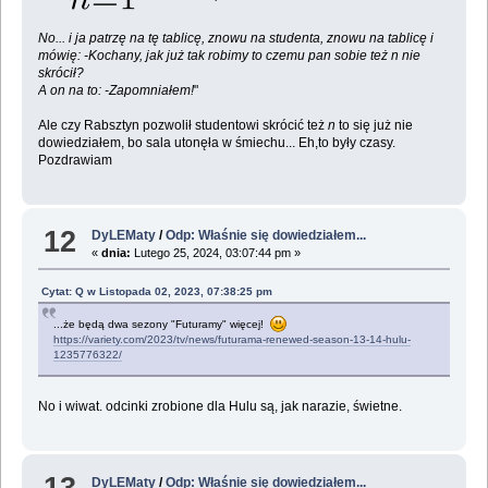
No... i ja patrzę na tę tablicę, znowu na studenta, znowu na tablicę i
mówię: -Kochany, jak już tak robimy to czemu pan sobie też
n
nie
skrócił?
A on na to: -Zapomniałem!
"
Ale czy Rabsztyn pozwolił studentowi skrócić też
n
to się już nie
dowiedziałem, bo sala utonęła w śmiechu... Eh,to były czasy.
Pozdrawiam
12
DyLEMaty
/
Odp: Właśnie się dowiedziałem...
«
dnia:
Lutego 25, 2024, 03:07:44 pm »
Cytat: Q w Listopada 02, 2023, 07:38:25 pm
...że będą dwa sezony "Futuramy" więcej!
https://variety.com/2023/tv/news/futurama-renewed-season-13-14-hulu-
1235776322/
No i wiwat. odcinki zrobione dla Hulu są, jak narazie, świetne.
13
DyLEMaty
/
Odp: Właśnie się dowiedziałem...