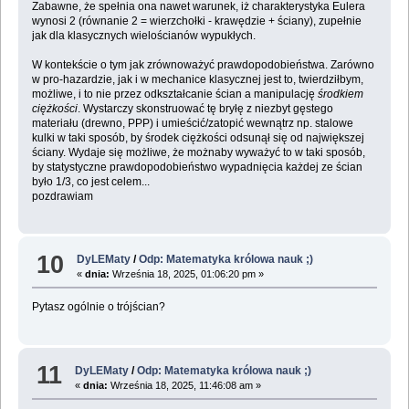
Zabawne, że spełnia ona nawet warunek, iż charakterystyka Eulera
wynosi 2 (równanie 2 = wierzchołki - krawędzie + ściany), zupełnie
jak dla klasycznych wielościanów wypukłych.
W kontekście o tym jak zrównoważyć prawdopodobieństwa. Zarówno
w pro-hazardzie, jak i w mechanice klasycznej jest to, twierdziłbym,
możliwe, i to nie przez odkształcanie ścian a manipulację
środkiem
ciężkości
. Wystarczy skonstruować tę bryłę z niezbyt gęstego
materiału (drewno, PPP) i umieścić/zatopić wewnątrz np. stalowe
kulki w taki sposób, by środek ciężkości odsunął się od największej
ściany. Wydaje się możliwe, że możnaby wyważyć to w taki sposób,
by statystyczne prawdopodobieństwo wypadnięcia każdej ze ścian
było 1/3, co jest celem...
pozdrawiam
10
DyLEMaty
/
Odp: Matematyka królowa nauk ;)
«
dnia:
Września 18, 2025, 01:06:20 pm »
Pytasz ogólnie o trójścian?
11
DyLEMaty
/
Odp: Matematyka królowa nauk ;)
«
dnia:
Września 18, 2025, 11:46:08 am »