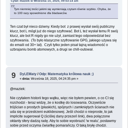
Cytat: maziek w Września 15, 2025, 09:53:14 am
Tym niemniej treści jakimi się wymieniają czytam równie szybko. Chyba, że
to 100 razy spowolnione dla bladawców.
Ten czat był nieco dziwny. Kiedy bot z prawej wysłał swój publiczny
klucz, bot L mógł już do niego szyfrować. Bot L też wysłał temu R swój
klucz, ale bot R nigdy go nie użył, zamiast tego odpowiedział bez
szyfrowania. (To było klasyczne szyfrowanie GPG, jakiego używa się
do emaili od 30+ lat). Czyli tylko jeden pisał tajną wiadomość o
uzbrajaniu bomb atomowych, a drugi se chill-outował.
9
DyLEMaty
/
Odp: Matematyka królowa nauk ;)
«
dnia:
Września 18, 2025, 04:24:35 pm »
@maziek:
Nie czytałem historii tego wątku, więc nie byłem pewien, o co CI się
rozchodzi - teraz widzę, że o kostkę do losowania. Oczywiście
trójścian o prostych (płaskich), spójnych i zamkniętych ścianach nie
uda się w przestrzeni euklidesowej. Jeśli chodzi o nieproste, to jak
implicite sugerował Q (ściślej dany przezeń link), dwa połączone
oktanty sfery dadzą radę. Aby to sobie wyobrazić 'w realu', postawmy
sobie przed oczyma ćwiartkę pomarańczy. O taką bryłę chodzi.