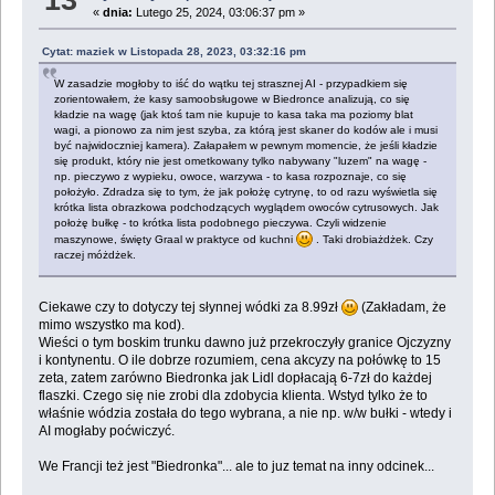
«
dnia:
Lutego 25, 2024, 03:06:37 pm »
Cytat: maziek w Listopada 28, 2023, 03:32:16 pm
W zasadzie mogłoby to iść do wątku tej strasznej AI - przypadkiem się
zorientowałem, że kasy samoobsługowe w Biedronce analizują, co się
kładzie na wagę (jak ktoś tam nie kupuje to kasa taka ma poziomy blat
wagi, a pionowo za nim jest szyba, za którą jest skaner do kodów ale i musi
być najwidoczniej kamera). Załapałem w pewnym momencie, że jeśli kładzie
się produkt, który nie jest ometkowany tylko nabywany "luzem" na wagę -
np. pieczywo z wypieku, owoce, warzywa - to kasa rozpoznaje, co się
położyło. Zdradza się to tym, że jak położę cytrynę, to od razu wyświetla się
krótka lista obrazkowa podchodzących wyglądem owoców cytrusowych. Jak
położę bułkę - to krótka lista podobnego pieczywa. Czyli widzenie
maszynowe, święty Graal w praktyce od kuchni
. Taki drobiażdżek. Czy
raczej móżdżek.
Ciekawe czy to dotyczy tej słynnej wódki za 8.99zł
(Zakładam, że
mimo wszystko ma kod).
Wieści o tym boskim trunku dawno już przekroczyły granice Ojczyzny
i kontynentu. O ile dobrze rozumiem, cena akcyzy na połówkę to 15
zeta, zatem zarówno Biedronka jak Lidl dopłacają 6-7zł do każdej
flaszki. Czego się nie zrobi dla zdobycia klienta. Wstyd tylko że to
właśnie wódzia została do tego wybrana, a nie np. w/w bułki - wtedy i
AI mogłaby poćwiczyć.
We Francji też jest "Biedronka"... ale to juz temat na inny odcinek...