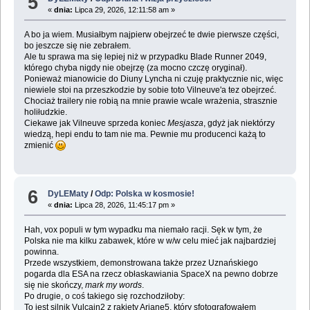
5
«
dnia:
Lipca 29, 2026, 12:11:58 am »
A bo ja wiem. Musiałbym najpierw obejrzeć te dwie pierwsze części,
bo jeszcze się nie zebrałem.
Ale tu sprawa ma się lepiej niż w przypadku Blade Runner 2049,
którego chyba nigdy nie obejrzę (za mocno czczę oryginał).
Ponieważ mianowicie do Diuny Lyncha ni czuję praktycznie nic, więc
niewiele stoi na przeszkodzie by sobie toto Vilneuve'a tez obejrzeć.
Chociaż trailery nie robią na mnie prawie wcale wrażenia, strasznie
holiłudzkie.
Ciekawe jak Vilneuve sprzeda koniec
Mesjasza
, gdyż jak niektórzy
wiedzą, hepi endu to tam nie ma. Pewnie mu producenci każą to
zmienić
6
DyLEMaty
/
Odp: Polska w kosmosie!
«
dnia:
Lipca 28, 2026, 11:45:17 pm »
Hah, vox populi w tym wypadku ma niemało racji. Sęk w tym, że
Polska nie ma kilku zabawek, które w w/w celu mieć jak najbardziej
powinna.
Przede wszystkiem, demonstrowana także przez Uznańskiego
pogarda dla ESA na rzecz obłaskawiania SpaceX na pewno dobrze
się nie skończy,
mark my words
.
Po drugie, o coś takiego się rozchodziłoby:
To jest silnik Vulcain2 z rakiety Ariane5, który sfotografowałem