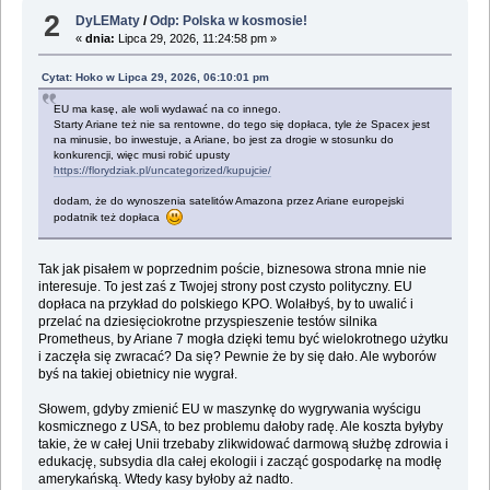
2
DyLEMaty
/
Odp: Polska w kosmosie!
«
dnia:
Lipca 29, 2026, 11:24:58 pm »
Cytat: Hoko w Lipca 29, 2026, 06:10:01 pm
EU ma kasę, ale woli wydawać na co innego.
Starty Ariane też nie sa rentowne, do tego się dopłaca, tyle że Spacex jest
na minusie, bo inwestuje, a Ariane, bo jest za drogie w stosunku do
konkurencji, więc musi robić upusty
https://florydziak.pl/uncategorized/kupujcie/
dodam, że do wynoszenia satelitów Amazona przez Ariane europejski
podatnik też dopłaca
Tak jak pisałem w poprzednim poście, biznesowa strona mnie nie
interesuje. To jest zaś z Twojej strony post czysto polityczny. EU
dopłaca na przykład do polskiego KPO. Wolałbyś, by to uwalić i
przelać na dziesięciokrotne przyspieszenie testów silnika
Prometheus, by Ariane 7 mogła dzięki temu być wielokrotnego użytku
i zaczęła się zwracać? Da się? Pewnie że by się dało. Ale wyborów
byś na takiej obietnicy nie wygrał.
Słowem, gdyby zmienić EU w maszynkę do wygrywania wyścigu
kosmicznego z USA, to bez problemu dałoby radę. Ale koszta byłyby
takie, że w całej Unii trzebaby zlikwidować darmową służbę zdrowia i
edukację, subsydia dla całej ekologii i zacząć gospodarkę na modłę
amerykańską. Wtedy kasy byłoby aż nadto.