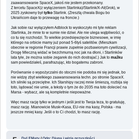
zaawansowanie SpaceX, jakoś nie jestem przekonany.
Z tercetu SpaceX(z wyłączeniem Starlinka)/Starlink/X-AI(Grok), w
2025 zyskowny był
tylko
Starlink. (Zresztą chwała Bogu bo
Ukraińcom daje to przewagę na froncie.)
Jak sobie raz wyłączyłem Adblock to wyskoczyło mi tyle reklam
Starlinka, że mnie to w sumie nie dziwi. Ale nie ulega wątpliwości, o
co tu się rozchodzi. To wielkie przedsięwzięcie biznesowe, w imię
którego na orbicie mamy już ponad 5-6tyś satelitów. (Mieszkam
obecnie w regionie Francji prawie zupełnie pozbawionym cywilizacji,
Drogę Mleczną widać w bezchmurną noc jak na dłoni, i Starlinków
lata tyle, że można sobie zegarek do nich dostrajać.) Jak to
maźku
sam powiedziałeś, parafrazując, kto bogatemu zabroni.
Porównanie o wypożyczalni do stoczni nie podoba mi się jednak, bo
nie widzę zbyt wielkiego zaawansowania techn. po stronie SpaceX.
Ich silniki są przeciętne. Ich Starshipy raczej mnie śmieszą, rozbija się
toto, lądować nie umie, a teksty o tym że do 2035 ma toto dolecieć na
Marsa - wybacz, ale są kompletnie niepoważne.
Więc masz rację tylko w jednym i jeśli jest to Twoja teza, to gratuluję,
masz rację. Mianowicie Musk=Kasa, EU-nie ma kasy, Polska - ma
jeszcze mniej kasy. Jeśli o to Ci chodzi, to masz rację.
DyLEMaty
/
Odp: Diuna i wizja przyszłości