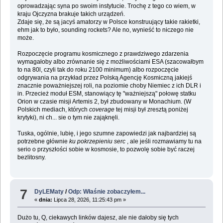
oprowadzając syna po swoim instytucie. Trochę z tego co wiem, w
kraju Ojczyzna brakuje takich urządzeń.
Zdaje się, że są jacyś amatorzy w Polsce konstruujący takie rakietki,
ehm jak to było, sounding rockets? Ale no, wynieść to niczego nie
może.
Rozpoczęcie programu kosmicznego z prawdziwego zdarzenia
wymagałoby albo zrównanie się z możliwościami ESA (szacowałbym
to na 80l, czyli tak do roku 2100 minimum) albo rozpoczęcie
odgrywania na przykład przez Polską Agencję Kosmiczną jakiejś
znacznie poważniejszej roli, na poziomie choby Niemiec z ich DLR i
in. Przecież moduł ESM, stanowiący tę "ważniejszą" połowę statku
Orion w czasie misji Artemis 2, był zbudowany w Monachium. (W
Polskich mediach, których
coverage
tej misji był zresztą poniżej
krytyki), ni ch... sie o tym nie zająknęli.
Tuska, ogólnie, lubię, i jego szumne zapowiedzi jak najbardziej są
potrzebne głównie
ku pokrzepieniu serc
, ale jeśli rozmawiamy tu na
serio o przyszłości sobie w kosmosie, to pozwolę sobie być raczej
bezlitosny.
7
DyLEMaty
/
Odp: Właśnie zobaczyłem...
«
dnia:
Lipca 28, 2026, 11:25:43 pm »
Dużo tu, Q, ciekawych linków dajesz, ale nie dałoby się tych