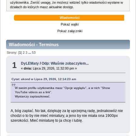
użytkownika. Zwróć uwagę, że możesz widzieć tylko wiadomości wysłane w
działach do których masz aktualnie dostęp.
Wiadomości
Pokaż wątki
Pokaż załączniki
Wiadomości - Terminus
Strony: [
1
]
2
3
...
53
1
DyLEMaty
/
Odp: Właśnie zobaczyłem...
«
dnia:
Lipca 29, 2026, 11:32:00 pm »
Cytat: akond w Lipca 29, 2026, 12:14:23 am
W swoim profilu użytkownika masz "Opcje wyglądu", a w nich "Show
YouTube videos as a link".
Wystarczy zaptaszkować.
A, bóg zapłać. No tak, dziękuję za tę uprzejmą radę, jednakowóż nie
chodzi o to by nie mieć miniatury, a jeno by nie miała ona 1900px
szerokości. Mieć miniaturę to ja chcę i lubię.