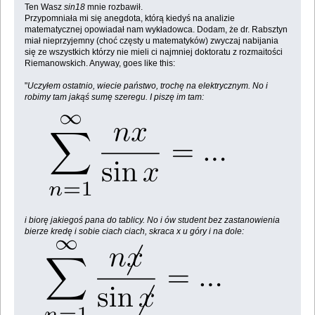
Ten Wasz
sin18
mnie rozbawił.
Przypomniała mi się anegdota, którą kiedyś na analizie
matematycznej opowiadał nam wykładowca. Dodam, że dr. Rabsztyn
miał nieprzyjemny (choć częsty u matematyków) zwyczaj nabijania
się ze wszystkich którzy nie mieli ci najmniej doktoratu z rozmaitości
Riemanowskich. Anyway, goes like this:
"
Uczyłem ostatnio, wiecie państwo, trochę na elektrycznym. No i
robimy tam jakąś sumę szeregu. I piszę im tam:
i biorę jakiegoś pana do tablicy. No i ów student bez zastanowienia
bierze kredę i sobie ciach ciach, skraca
x
u góry i na dole: