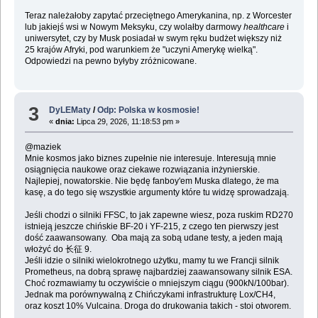
Teraz należałoby zapytać przeciętnego Amerykanina, np. z Worcester
lub jakiejś wsi w Nowym Meksyku, czy wolałby darmowy
healthcare
i
uniwersytet, czy by Musk posiadał w swym ręku budżet większy niż
25 krajów Afryki, pod warunkiem że "uczyni Amerykę wielką".
Odpowiedzi na pewno byłyby zróżnicowane.
3
DyLEMaty
/
Odp: Polska w kosmosie!
«
dnia:
Lipca 29, 2026, 11:18:53 pm »
@maziek
Mnie kosmos jako biznes zupełnie nie interesuje. Interesują mnie
osiągnięcia naukowe oraz ciekawe rozwiązania inżynierskie.
Najlepiej, nowatorskie. Nie będę fanboy'em Muska dlatego, że ma
kasę, a do tego się wszystkie argumenty które tu widzę sprowadzają.
Jeśli chodzi o silniki FFSC, to jak zapewne wiesz, poza ruskim RD270
istnieją jeszcze chińskie BF-20 i YF-215, z czego ten pierwszy jest
dość zaawansowany. Oba mają za sobą udane testy, a jeden mają
włożyć do 长征 9.
Jeśli idzie o silniki wielokrotnego użytku, mamy tu we Francji silnik
Prometheus, na dobrą sprawę najbardziej zaawansowany silnik ESA.
Choć rozmawiamy tu oczywiście o mniejszym ciągu (900kN/100bar).
Jednak ma porównywalną z Chińczykami infrastrukturę Lox/CH4,
oraz koszt 10% Vulcaina. Droga do drukowania takich - stoi otworem.