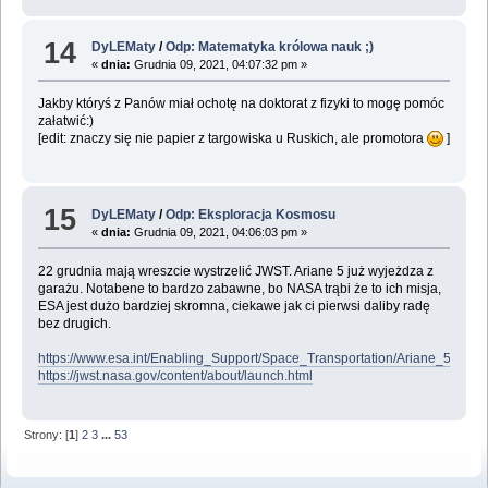
14
DyLEMaty
/
Odp: Matematyka królowa nauk ;)
«
dnia:
Grudnia 09, 2021, 04:07:32 pm »
Jakby któryś z Panów miał ochotę na doktorat z fizyki to mogę pomóc
załatwić:)
[edit: znaczy się nie papier z targowiska u Ruskich, ale promotora
]
15
DyLEMaty
/
Odp: Eksploracja Kosmosu
«
dnia:
Grudnia 09, 2021, 04:06:03 pm »
22 grudnia mają wreszcie wystrzelić JWST. Ariane 5 już wyjeżdza z
garażu. Notabene to bardzo zabawne, bo NASA trąbi że to ich misja,
ESA jest dużo bardziej skromna, ciekawe jak ci pierwsi daliby radę
bez drugich.
https://www.esa.int/Enabling_Support/Space_Transportation/Ariane_5_m
https://jwst.nasa.gov/content/about/launch.html
Strony: [
1
]
2
3
...
53