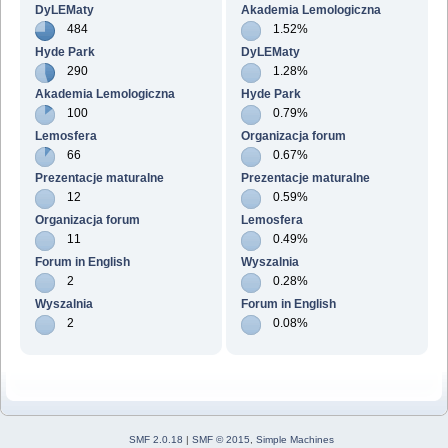
DyLEMaty
Akademia Lemologiczna
484
1.52%
Hyde Park
DyLEMaty
290
1.28%
Akademia Lemologiczna
Hyde Park
100
0.79%
Lemosfera
Organizacja forum
66
0.67%
Prezentacje maturalne
Prezentacje maturalne
12
0.59%
Organizacja forum
Lemosfera
11
0.49%
Forum in English
Wyszalnia
2
0.28%
Wyszalnia
Forum in English
2
0.08%
SMF 2.0.18
|
SMF © 2015
,
Simple Machines