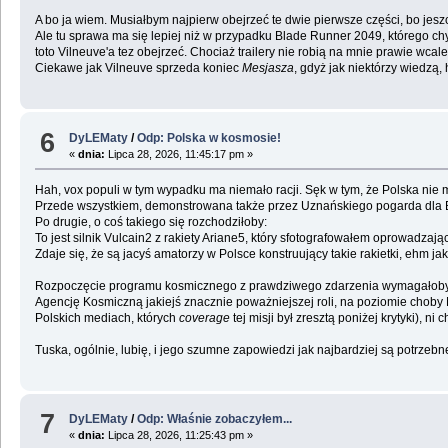
A bo ja wiem. Musiałbym najpierw obejrzeć te dwie pierwsze części, bo jesz
Ale tu sprawa ma się lepiej niż w przypadku Blade Runner 2049, którego chy
toto Vilneuve'a tez obejrzeć. Chociaż trailery nie robią na mnie prawie wcale
Ciekawe jak Vilneuve sprzeda koniec
Mesjasza
, gdyż jak niektórzy wiedzą
6
DyLEMaty
/
Odp: Polska w kosmosie!
«
dnia:
Lipca 28, 2026, 11:45:17 pm »
Hah, vox populi w tym wypadku ma niemało racji. Sęk w tym, że Polska nie m
Przede wszystkiem, demonstrowana także przez Uznańskiego pogarda dla 
Po drugie, o coś takiego się rozchodziłoby:
To jest silnik Vulcain2 z rakiety Ariane5, który sfotografowałem oprowadzaj
Zdaje się, że są jacyś amatorzy w Polsce konstruujący takie rakietki, ehm ja
Rozpoczęcie programu kosmicznego z prawdziwego zdarzenia wymagałoby al
Agencję Kosmiczną jakiejś znacznie poważniejszej roli, na poziomie choby 
Polskich mediach, których
coverage
tej misji był zresztą poniżej krytyki), ni c
Tuska, ogólnie, lubię, i jego szumne zapowiedzi jak najbardziej są potrzeb
7
DyLEMaty
/
Odp: Właśnie zobaczyłem...
«
dnia:
Lipca 28, 2026, 11:25:43 pm »