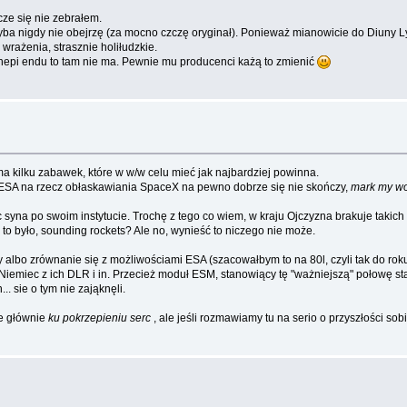
cze się nie zebrałem.
ba nigdy nie obejrzę (za mocno czczę oryginał). Ponieważ mianowicie do Diuny Lyn
 wrażenia, strasznie holiłudzkie.
, hepi endu to tam nie ma. Pewnie mu producenci każą to zmienić
a kilku zabawek, które w w/w celu mieć jak najbardziej powinna.
ESA na rzecz obłaskawiania SpaceX na pewno dobrze się nie skończy,
mark my w
ąc syna po swoim instytucie. Trochę z tego co wiem, w kraju Ojczyzna brakuje takich
k to było, sounding rockets? Ale no, wynieść to niczego nie może.
bo zrównanie się z możliwościami ESA (szacowałbym to na 80l, czyli tak do rok
Niemiec z ich DLR i in. Przecież moduł ESM, stanowiący tę "ważniejszą" połowę st
h... sie o tym nie zająknęli.
ne głównie
ku pokrzepieniu serc
, ale jeśli rozmawiamy tu na serio o przyszłości so