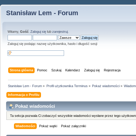
Stanisław Lem - Forum
Witamy,
Gość
.
Zaloguj się
lub
zarejestruj
.
Zaloguj się podając nazwę użytkownika, hasło i długość sesji
Strona główna
Pomoc
Szukaj
Kalendarz
Zaloguj się
Rejestracja
Stanisław Lem - Forum
»
Profil użytkownika Terminus
»
Pokaż wiadomości
»
Wiadom
Informacja o Profilu
Pokaż wiadomości
Ta sekcja pozwala Ci zobaczyć wszystkie wiadomości wysłane przez tego użytkowni
Wiadomości
Pokaż wątki
Pokaż załączniki