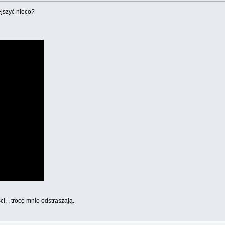
ejszyć nieco?
i, , trocę mnie odstraszają.