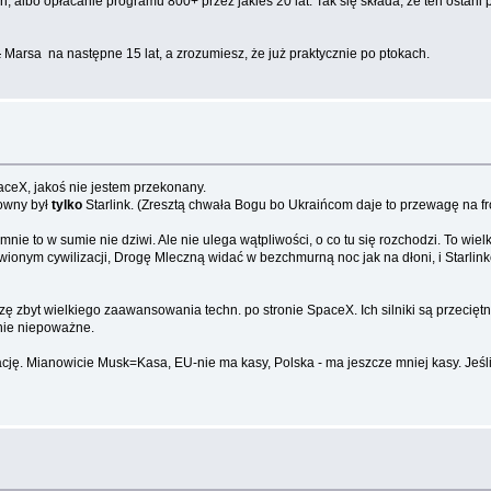
albo opłacanie programu 800+ przez jakieś 20 lat. Tak się składa, że ten ostani 
a
Marsa na następne 15 lat, a zrozumiesz, że już praktycznie po ptokach.
eX, jakoś nie jestem przekonany.
kowny był
tylko
Starlink. (Zresztą chwała Bogu bo Ukraińcom daje to przewagę na fr
 mnie to w sumie nie dziwi. Ale nie ulega wątpliwości, o co tu się rozchodzi. To wi
wionym cywilizacji, Drogę Mleczną widać w bezchmurną noc jak na dłoni, i Starlinkó
 zbyt wielkiego zaawansowania techn. po stronie SpaceX. Ich silniki są przeciętne.
tnie niepoważne.
 rację. Mianowicie Musk=Kasa, EU-nie ma kasy, Polska - ma jeszcze mniej kasy. Jeśli 