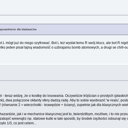
y spowolnione dla bladawców.
ot L mógł już do niego szyfrować. Bot L też wysłał temu R swój klucz, ale bot R nig
tylko jeden pisał tajną wiadomość o uzbrajaniu bomb atomowych, a drugi se chill-o
zi - teraz widzę, że o kostkę do losowania. Oczywiście trójścian o prostych (płaski
 link), dwa połączone oktanty sfery dadzą radę. Aby to sobie wyobrazić 'w realu', 
 (równanie 2 = wierzchołki - krawędzie + ściany), zupełnie jak dla klasycznych wi
rdzie, jak i w mechanice klasycznej jest to, twierdziłbym, możliwe, i to nie prz
/zatopić wewnątrz np. stalowe kulki w taki sposób, by środek ciężkości odsunął si
o 1/3, co jest celem...