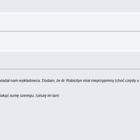
iadał nam wykładowca. Dodam, że dr. Rabsztyn miał nieprzyjemny (choć częsty u ma
jakąś sumę szeregu. I piszę im tam: