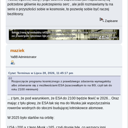
potrzebne głównie
ku pokrzepieniu serc
, ale jeśli rozmawiamy tu na
serio o przyszłości sobie w kosmosie, to pozwolę sobie być raczej
bezlitosny.
Zapisane
maziek
YaBB Administrator
Cytat: Terminus w Lipca 28, 2026, 11:45:17 pm
Rozpoczęcie programu kosmicznego z prawdziwego zdarzenia wymagałoby
albo zrównanie się z możliwościami ESA (szacowałbym to na 80l, czyli tak do
roku 2100 minimum)
... z tym, że pod warunkiem, że ESA do 2100 będzie tkwić w 2026... Oraz
mając z tyłu głowy, że ESA tak się ma do Muska jak wypożyczalnia
rowerów wodnych do stoczni budującej lotniskowce atomowe.
W 2025 było startów na orbitę:
USA ~200 a z tego Musk ~165, czyli drugie tyle, co wszyscy inni...