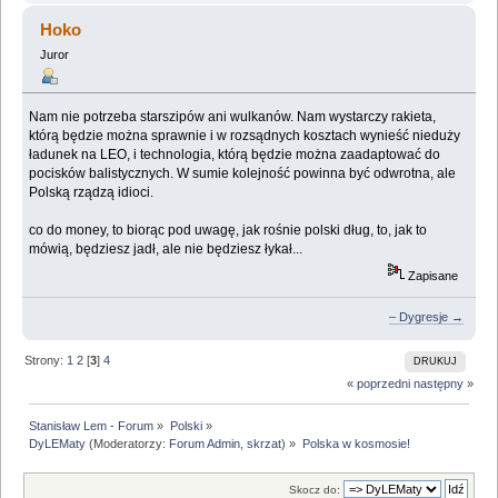
Hoko
Juror
Nam nie potrzeba starszipów ani wulkanów. Nam wystarczy rakieta,
którą będzie można sprawnie i w rozsądnych kosztach wynieść nieduży
ładunek na LEO, i technologia, którą będzie można zaadaptować do
pocisków balistycznych. W sumie kolejność powinna być odwrotna, ale
Polską rządzą idioci.
co do money, to biorąc pod uwagę, jak rośnie polski dług, to, jak to
mówią, będziesz jadł, ale nie będziesz łykał...
Zapisane
– Dygresje →
Strony:
1
2
[
3
]
4
DRUKUJ
« poprzedni
następny »
Stanisław Lem - Forum
»
Polski
»
DyLEMaty
(Moderatorzy:
Forum Admin
,
skrzat
) »
Polska w kosmosie!
Skocz do: