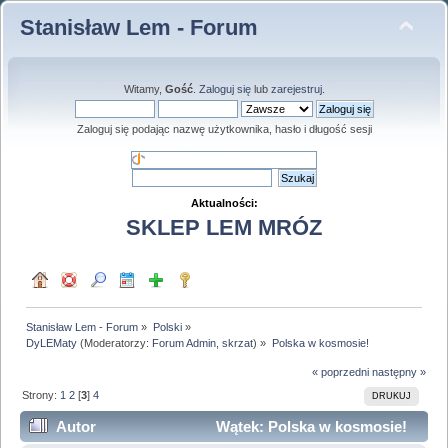
Stanisław Lem - Forum
Witamy,
Gość
.
Zaloguj się
lub
zarejestruj
.
Zaloguj się podając nazwę użytkownika, hasło i długość sesji
Aktualności:
SKLEP LEM MRÓZ
Stanisław Lem - Forum
»
Polski
»
DyLEMaty
(Moderatorzy:
Forum Admin
,
skrzat
) »
Polska w kosmosie!
« poprzedni
następny »
Strony:
1
2
[
3
]
4
DRUKUJ
Autor
Wątek: Polska w kosmosie!