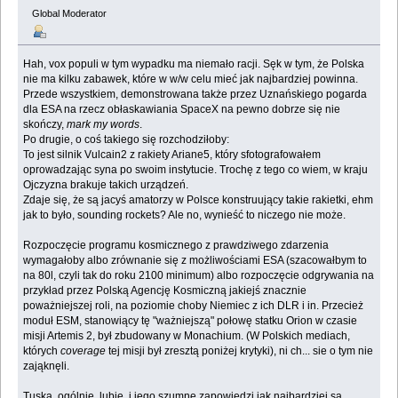
Global Moderator
Hah, vox populi w tym wypadku ma niemało racji. Sęk w tym, że Polska
nie ma kilku zabawek, które w w/w celu mieć jak najbardziej powinna.
Przede wszystkiem, demonstrowana także przez Uznańskiego pogarda
dla ESA na rzecz obłaskawiania SpaceX na pewno dobrze się nie
skończy,
mark my words
.
Po drugie, o coś takiego się rozchodziłoby:
To jest silnik Vulcain2 z rakiety Ariane5, który sfotografowałem
oprowadzając syna po swoim instytucie. Trochę z tego co wiem, w kraju
Ojczyzna brakuje takich urządzeń.
Zdaje się, że są jacyś amatorzy w Polsce konstruujący takie rakietki, ehm
jak to było, sounding rockets? Ale no, wynieść to niczego nie może.
Rozpoczęcie programu kosmicznego z prawdziwego zdarzenia
wymagałoby albo zrównanie się z możliwościami ESA (szacowałbym to
na 80l, czyli tak do roku 2100 minimum) albo rozpoczęcie odgrywania na
przykład przez Polską Agencję Kosmiczną jakiejś znacznie
poważniejszej roli, na poziomie choby Niemiec z ich DLR i in. Przecież
moduł ESM, stanowiący tę "ważniejszą" połowę statku Orion w czasie
misji Artemis 2, był zbudowany w Monachium. (W Polskich mediach,
których
coverage
tej misji był zresztą poniżej krytyki), ni ch... sie o tym nie
zająknęli.
Tuska, ogólnie, lubię, i jego szumne zapowiedzi jak najbardziej są