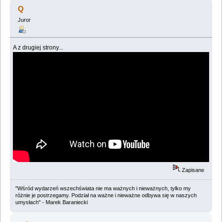
(Przeczytany 83005 razy)
Q
Juror
A z drugiej strony...
Zapisane
"Wśród wydarzeń wszechświata nie ma ważnych i nieważnych, tylko my
różnie je postrzegamy. Podział na ważne i nieważne odbywa się w naszych
umysłach" - Marek Baraniecki