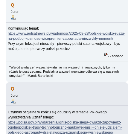
Q
Juror
Kontynuując temat:
https://www.polsatnews.pl/wiadomosc/2025-08-28/polskie-wojsko-rusza-
na-podboj-kosmosu-wicepremier-zapowiada-niezwykly-moment/
Przy czym tekst jest nieścisły - pierwszy polski satelita wojskowy - być
może, ale nie pierwszy polski przecież.
Zapisane
"Wśród wydarzeń wszechświata nie ma ważnych i nieważnych, tylko my
różnie je postrzegamy. Podział na ważne i nieważne odbywa się w naszych
umysłach" - Marek Baraniecki
Q
Juror
Czynniki oficjalne w końcu się obudziły w temacie PR-owego
wykorzystania Uznańskiego:
https://polsa.gov.pl/wydarzenia/ignis-polska-siega-gwiazd-zapowiedz-
ogolnopolskiej-trasy-technologiczno-naukowej-misji-ignis-z-udzialem-
polskiego-astronauty-dra-slawosza-uznanskiego-wisniewskiego/