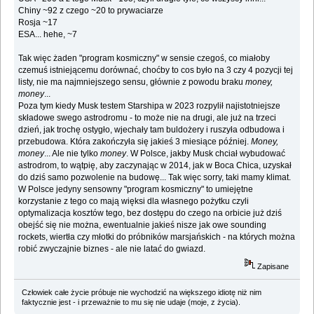
Chiny ~92 z czego ~20 to prywaciarze
Rosja ~17
ESA... hehe, ~7
Tak więc żaden "program kosmiczny" w sensie czegoś, co miałoby
czemuś istniejącemu dorównać, choćby to cos było na 3 czy 4 pozycji tej
listy, nie ma najmniejszego sensu, głównie z powodu braku
money,
money
...
Poza tym kiedy Musk testem Starshipa w 2023 rozpylił najistotniejsze
składowe swego astrodromu - to może nie na drugi, ale już na trzeci
dzień, jak trochę ostygło, wjechały tam buldożery i ruszyła odbudowa i
przebudowa. Która zakończyła się jakieś 3 miesiące później.
Money,
money
... Ale nie tylko
money
. W Polsce, jakby Musk chciał wybudować
astrodrom, to wątpię, aby zaczynając w 2014, jak w Boca Chica, uzyskał
do dziś samo pozwolenie na budowę... Tak więc sorry, taki mamy klimat.
W Polsce jedyny sensowny "program kosmiczny" to umiejętne
korzystanie z tego co mają więksi dla własnego pożytku czyli
optymalizacja kosztów tego, bez dostępu do czego na orbicie już dziś
obejść się nie można, ewentualnie jakieś nisze jak owe sounding
rockets, wiertła czy młotki do próbników marsjańskich - na których można
robić zwyczajnie biznes - ale nie latać do gwiazd.
Zapisane
Człowiek całe życie próbuje nie wychodzić na większego idiotę niż nim
faktycznie jest - i przeważnie to mu się nie udaje (moje, z życia).