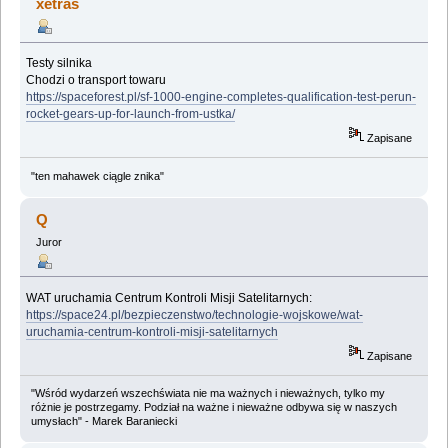
xetras
Testy silnika
Chodzi o transport towaru
https://spaceforest.pl/sf-1000-engine-completes-qualification-test-perun-
rocket-gears-up-for-launch-from-ustka/
Zapisane
"ten mahawek ciągle znika"
Q
Juror
WAT uruchamia Centrum Kontroli Misji Satelitarnych:
https://space24.pl/bezpieczenstwo/technologie-wojskowe/wat-
uruchamia-centrum-kontroli-misji-satelitarnych
Zapisane
"Wśród wydarzeń wszechświata nie ma ważnych i nieważnych, tylko my
różnie je postrzegamy. Podział na ważne i nieważne odbywa się w naszych
umysłach" - Marek Baraniecki