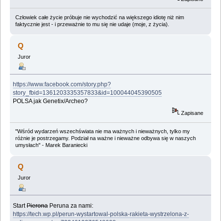
Człowiek całe życie próbuje nie wychodzić na większego idiotę niż nim
faktycznie jest - i przeważnie to mu się nie udaje (moje, z życia).
Q
Juror
https://www.facebook.com/story.php?
story_fbid=1361203335357833&id=100044045390505
POLSA jak Genetix/Archeo?
Zapisane
"Wśród wydarzeń wszechświata nie ma ważnych i nieważnych, tylko my
różnie je postrzegamy. Podział na ważne i nieważne odbywa się w naszych
umysłach" - Marek Baraniecki
Q
Juror
Start
Pierona
Peruna za nami:
https://tech.wp.pl/perun-wystartowal-polska-rakieta-wystrzelona-z-