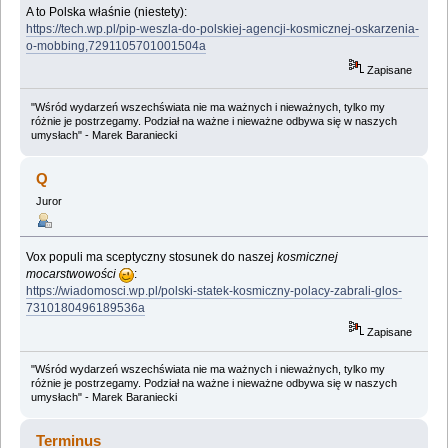
A to Polska właśnie (niestety):
https://tech.wp.pl/pip-weszla-do-polskiej-agencji-kosmicznej-oskarzenia-
o-mobbing,7291105701001504a
Zapisane
"Wśród wydarzeń wszechświata nie ma ważnych i nieważnych, tylko my
różnie je postrzegamy. Podział na ważne i nieważne odbywa się w naszych
umysłach" - Marek Baraniecki
Q
Juror
Vox populi ma sceptyczny stosunek do naszej
kosmicznej
mocarstwowości
:
https://wiadomosci.wp.pl/polski-statek-kosmiczny-polacy-zabrali-glos-
7310180496189536a
Zapisane
"Wśród wydarzeń wszechświata nie ma ważnych i nieważnych, tylko my
różnie je postrzegamy. Podział na ważne i nieważne odbywa się w naszych
umysłach" - Marek Baraniecki
Terminus