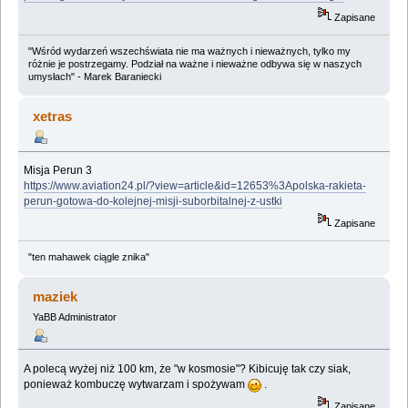
Zapisane
"Wśród wydarzeń wszechświata nie ma ważnych i nieważnych, tylko my
różnie je postrzegamy. Podział na ważne i nieważne odbywa się w naszych
umysłach" - Marek Baraniecki
xetras
Misja Perun 3
https://www.aviation24.pl/?view=article&id=12653%3Apolska-rakieta-
perun-gotowa-do-kolejnej-misji-suborbitalnej-z-ustki
Zapisane
"ten mahawek ciągle znika"
maziek
YaBB Administrator
A polecą wyżej niż 100 km, że "w kosmosie"? Kibicuję tak czy siak,
ponieważ kombuczę wytwarzam i spożywam
.
Zapisane