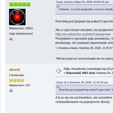
Cytat: akond w Maja 31, 2025, 04:03:22 pm
Ciekawe, co w tym przypadku oznacza określe
Pod linką jest (pojawił się potem?) spis tr
Wiadomości: 18051
Ale o czym innym chciałem, bo przypomniał 
Jego Induktywność
https://ru.wikipedia.org/wiki/Самоделкин
Poczytalem o sposobie jego powstania, i t
prostszego, niż rzutować oparinowski sc
«
Ostatnia zmiana: Kwietnia 29, 2026, 11:36:3
"Wśród wydarzeń wszechświata nie ma ważnych
Odp: Akademia Lemologiczna [Cyb
akond
«
Odpowiedź #601 dnia:
Kwietnia 30, 
Full Member
Cytat: Q w Kwietnia 29, 2026, 11:30:10 pm
Wiadomości: 210
Pod linką jest (pojawił się potem?) spis treści
A to ja się nie pochwaliłem, ale wszedłem
rozkawałkowane na pojedyncze strony).