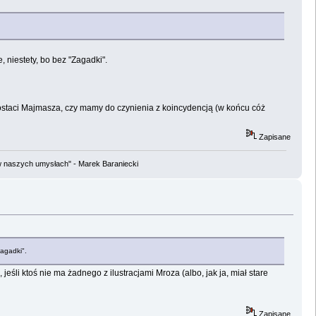
, niestety, bo bez "Zagadki".
 postaci Majmasza, czy mamy do czynienia z koincydencją (w końcu cóż
Zapisane
w naszych umysłach" - Marek Baraniecki
Zagadki".
śli ktoś nie ma żadnego z ilustracjami Mroza (albo, jak ja, miał stare
Zapisane