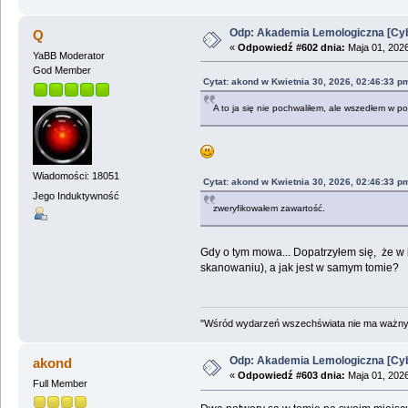
Odp: Akademia Lemologiczna [Cyb
Q
«
Odpowiedź #602 dnia:
Maja 01, 2026
YaBB Moderator
God Member
Cytat: akond w Kwietnia 30, 2026, 02:46:33 p
A to ja się nie pochwaliłem, ale wszedłem w p
Wiadomości: 18051
Cytat: akond w Kwietnia 30, 2026, 02:46:33 p
Jego Induktywność
zweryfikowałem zawartość.
Gdy o tym mowa... Dopatrzyłem się, że w 
skanowaniu), a jak jest w samym tomie?
"Wśród wydarzeń wszechświata nie ma ważnych
Odp: Akademia Lemologiczna [Cyb
akond
«
Odpowiedź #603 dnia:
Maja 01, 2026
Full Member