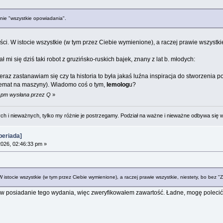
nie "wszystkie opowiadania".
eści. W istocie wszystkie (w tym przez Ciebie wymienione), a raczej prawie wszystkie
mi się dziś taki robot z gruzińsko-ruskich bajek, znany z lat b. młodych:
eraz zastanawiam się czy ta historia to była jakaś luźna inspiracja do stworzenia
hemat na maszyny). Wiadomo coś o tym,
lemolog
u?
7 pm wysłana przez Q
»
 i nieważnych, tylko my różnie je postrzegamy. Podział na ważne i nieważne odbywa się 
eriada]
2026, 02:46:33 pm »
. W istocie wszystkie (w tym przez Ciebie wymienione), a raczej prawie wszystkie, niestety, bo bez "
 w posiadanie tego wydania, więc zweryfikowałem zawartość. Ładne, mogę polecić, je