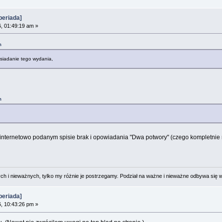
eriada]
, 01:49:19 am »
m
osiadanie tego wydania,
m
internetowo podanym spisie brak i opowiadania "Dwa potwory" (czego kompletnie ni
 i nieważnych, tylko my różnie je postrzegamy. Podział na ważne i nieważne odbywa się 
eriada]
, 10:43:26 pm »