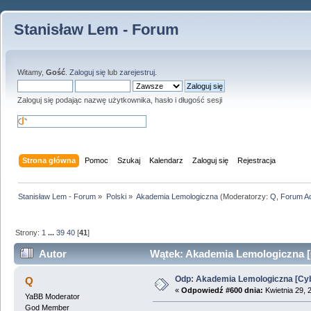
Stanisław Lem - Forum
Witamy,
Gość
.
Zaloguj się
lub
zarejestruj
.
Zaloguj się podając nazwę użytkownika, hasło i długość sesji
Strona główna
Pomoc
Szukaj
Kalendarz
Zaloguj się
Rejestracja
Stanisław Lem - Forum
»
Polski
»
Akademia Lemologiczna
(Moderatorzy:
Q
,
Forum A
Strony:
1
...
39
40
[
41
]
Autor
Wątek: Akademia Lemologiczna [C
Odp: Akademia Lemologiczna [Cyb
Q
«
Odpowiedź #600 dnia:
Kwietnia 29, 
YaBB Moderator
God Member