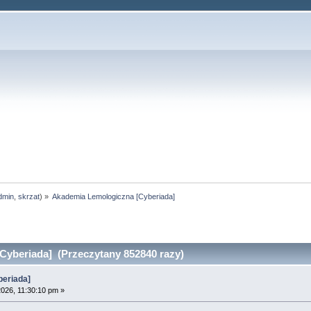
dmin
,
skrzat
) »
Akademia Lemologiczna [Cyberiada]
yberiada] (Przeczytany 852840 razy)
eriada]
2026, 11:30:10 pm »