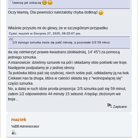
Uwierzę jak zobaczę
Oczy kłamią. Dla pewności należałoby chyba dotknąć
Właśnie przyszło mi do głowy, że w szczególnym przypadku
Cytat: maziek w Sierpnia 27, 2025, 08:25:07 pm
1/3 danego sznurka może się palić minutę, a pozostałe 2/3 59 minut.
da się odmierzyć prawie-kwadrans (dokładniej, 14' 45") za pomocą
jednego sznurka.
A mianowicie: dzielimy sznurek na pół i składamy obie połówki we troje.
Następnie podpalamy je z jednej strony.
Ta połówka która pali się szybciej, niech sobie pali, odkładamy ją na bok.
Ciekawi nas ta druga, która w całości składa się z "wolnopalącej się"
części sznurka.
No, a dalej w ruch idzie prosta proporcja: 2/3 sznurka pali się 59 minut,
zatem 1/2 odpowiednio 44 minuty 15 sekund. A będąc złożonym we
troje...
Zapisane
maziek
YaBB Administrator