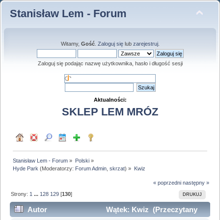
Stanisław Lem - Forum
Witamy,
Gość
.
Zaloguj się
lub
zarejestruj
.
Zaloguj się podając nazwę użytkownika, hasło i długość sesji
Aktualności:
SKLEP LEM MRÓZ
Stanisław Lem - Forum
»
Polski
»
Hyde Park
(Moderatorzy:
Forum Admin
,
skrzat
) »
Kwiz
« poprzedni
następny »
Strony:
1
...
128
129
[
130
]
DRUKUJ
Autor
Wątek: Kwiz (Przeczytany