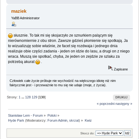
maziek
YaBB Administrator
słusznie. To tak mi się skojarzyło ze sznurkiem palącym się
nierównomiernie z obu stron. Zawsze gdzieś płomienie się spotkają. Ja
to wizualizuję sobie właśnie, że facet się rozdwaja i jednego dnia
realizuje obie części zadania - jeden on idzie do lasu, a drugi on z niego
wraca. Muszą sie spotkać, chyba, że jeden on zejdzie ze szlaku za
potrzebą akurat
.
Zapisane
Człowiek całe życie próbuje nie wychodzić na większego idiotę niż nim
faktycznie jest - i przeważnie to mu się nie udaje (moje, z życia).
Strony:
1
...
128
129
[
130
]
DRUKUJ
« poprzedni
następny »
Stanisław Lem - Forum
»
Polski
»
Hyde Park
(Moderatorzy:
Forum Admin
,
skrzat
) »
Kwiz
Skocz do: