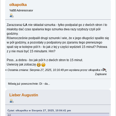
1945266 razy)
olkapolka
YaBB Administrator
Zarazzaraz
LA
nie składał sznurka - tylko podpalał go z dwóch stron i to
miałoby dać czas spalania tego sznurka dwa razy szybszy czyli pół
godziny.
Równocześnie podpalił drugi sznurek i wie, że x jego długości spaliło się
w pół godziny, a pozostały y podpalony po zjaraniu tego pierwszego
spali się w kolejne pół h - to jak z tej y części wydzieli 15 minut? Połowa
z y nie musi być 15 minutami. Hm?
Psss...a dobra - bo jak pół h z dwóch stron to 15 minut.
Uwierzę jak zobaczę
«
Ostatnia zmiana: Sierpnia 27, 2025, 10:16:49 pm wysłana przez olkapolka
»
Zapisane
Mówią już powszechnie: Di - da...
Lieber Augustin
Cytat: olkapolka w Sierpnia 27, 2025, 10:04:41 pm