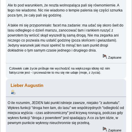
Ale to pod warunkiem, że reszta wolnopaląca pali się równomiernie. A
tego nie wiadomo. Nic nie wiadomo o tempie palenia się części sznurka
poza tym, że cały pali się godzinę.
A takie mi się przypomniało: facet ma zadanie: ma udać się skoro świt do
lasu odległego o dzień marszu, zanocować tam i rankiem ruszyć z
powrotem by wrócić skąd wyszedł tą samą drogą. Nie ma zegarka ani
niczego co pozwala mu ustalić godzinę (poza słońcem i gwiazdami).
Jedyny warunek jaki musi spełnić to minąć ten sam punkt drogi
dokładnie o tym samym czasie jednego i drugiego dnia.
Zapisane
Człowiek całe życie próbuje nie wychodzić na większego idiotę niż nim
faktycznie jest - i przeważnie to mu się nie udaje (moje, z życia).
Lieber Augustin
O ile rozumim, JEDEN taki punkt istnieje zawsze, niejako "z automatu".
Wykres funkcji "droga hen tam, do lasu" we współrzędnych "odległość od
miejsca wyjścia - czas astronomiczny" jest krzywą rosnącą, podczas gdy
wykres funkcji "droga z powrotem" jest spadający. A co za tym idzie, w
pewnym punkcie wykresy nieuchronnie się przetną.
Zapisane