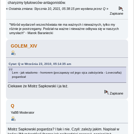
charyzmy tytułowców-antagonistów.
«
Ostatnia zmiana: Stycznia 10, 2021, 05:38:15 pm wysłana przez Q
»
Zapisane
"Wśród wydarzeń wszechświata nie ma ważnych i nieważnych, tylko my
różnie je postrzegamy. Podział na ważne i nieważne odbywa się w naszych
umysłach" - Marek Baraniecki
GOLEM_XIV
Cytat: Q w Września 23, 2010, 05:14:35 am
Lem - jak wiadomo - horrorem (począwszy od jego ojca założyciela - Lovecrafta)
pogardzał
Ciekawe że Mistrz Sapkowski i ja też.
Zapisane
Q
YaBB Moderator
Mistrz Sapkowski pogardza? I tak i nie. Czyli: zależy jakim. Napisał w