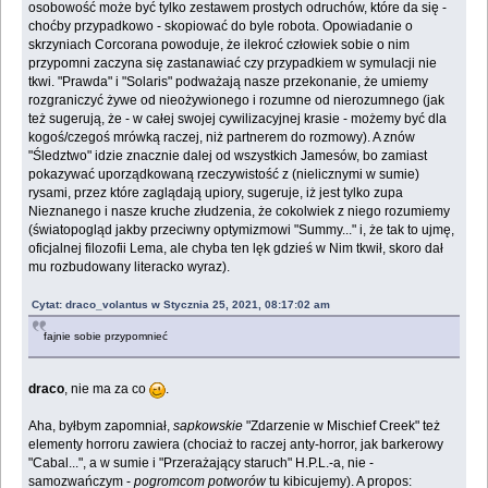
osobowość może być tylko zestawem prostych odruchów, które da się -
choćby przypadkowo - skopiować do byle robota. Opowiadanie o
skrzyniach Corcorana powoduje, że ilekroć człowiek sobie o nim
przypomni zaczyna się zastanawiać czy przypadkiem w symulacji nie
tkwi. "Prawda" i "Solaris" podważają nasze przekonanie, że umiemy
rozgraniczyć żywe od nieożywionego i rozumne od nierozumnego (jak
też sugerują, że - w całej swojej cywilizacyjnej krasie - możemy być dla
kogoś/czegoś mrówką raczej, niż partnerem do rozmowy). A znów
"Śledztwo" idzie znacznie dalej od wszystkich Jamesów, bo zamiast
pokazywać uporządkowaną rzeczywistość z (nielicznymi w sumie)
rysami, przez które zaglądają upiory, sugeruje, iż jest tylko zupa
Nieznanego i nasze kruche złudzenia, że cokolwiek z niego rozumiemy
(światopogląd jakby przeciwny optymizmowi "Summy..." i, że tak to ujmę,
oficjalnej filozofii Lema, ale chyba ten lęk gdzieś w Nim tkwił, skoro dał
mu rozbudowany literacko wyraz).
Cytat: draco_volantus w Stycznia 25, 2021, 08:17:02 am
fajnie sobie przypomnieć
draco
, nie ma za co
.
Aha, byłbym zapomniał,
sapkowskie
"Zdarzenie w Mischief Creek" też
elementy horroru zawiera (chociaż to raczej anty-horror, jak barkerowy
"Cabal...", a w sumie i "Przerażający staruch" H.P.L.-a, nie -
samozwańczym -
pogromcom potworów
tu kibicujemy). A propos: