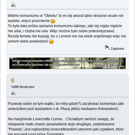
Widmo komunizmu w "Obłoku" to mi się akurat takie straszne wcale nie
wydało, wręcz przeciwnie
To była taka próba opisania komunizmu takiego, jaki się nigdy nigdzie
nie udał, i chyba nie uda. Więc można było sobie poteoretyzować.
Reszty tematu nie kupuję, bo z Lemem nie ma wiele wspólnego więc nie
umiem wiele powiedzieć
Zapisane
Q
YaBB Moderator
Pozwolę sobie (w tym wątku, bo niby gdzie?) zacytować komentarz jaki
umieściłem pod wywiadem z dr. Płazą (który niedawno linkowałem):
Na marginesie Lovecrafta i Lema... Chciałbym zwrócić uwagę, że
relatywnie mało znane opowiadanie tego drugiego, zatytułowane
"Prawda", jest najbardziej lovecraftowskim utworem jaki czytałem, który
nie wyszedł spod pióra Samotnika.