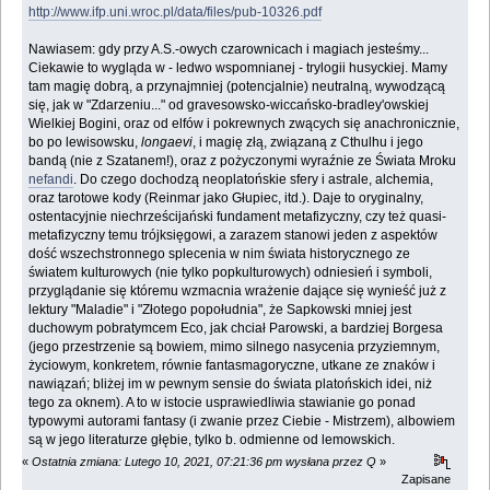
http://www.ifp.uni.wroc.pl/data/files/pub-10326.pdf
Nawiasem: gdy przy A.S.-owych czarownicach i magiach jesteśmy...
Ciekawie to wygląda w - ledwo wspomnianej - trylogii husyckiej. Mamy
tam magię dobrą, a przynajmniej (potencjalnie) neutralną, wywodzącą
się, jak w "Zdarzeniu..." od gravesowsko-wiccańsko-bradley'owskiej
Wielkiej Bogini, oraz od elfów i pokrewnych zwących się anachronicznie,
bo po lewisowsku,
longaevi
, i magię złą, związaną z Cthulhu i jego
bandą (nie z Szatanem!), oraz z pożyczonymi wyraźnie ze Świata Mroku
nefandi
. Do czego dochodzą neoplatońskie sfery i astrale, alchemia,
oraz tarotowe kody (Reinmar jako Głupiec, itd.). Daje to oryginalny,
ostentacyjnie niechrześcijański fundament metafizyczny, czy też quasi-
metafizyczny temu trójksięgowi, a zarazem stanowi jeden z aspektów
dość wszechstronnego splecenia w nim świata historycznego ze
światem kulturowych (nie tylko popkulturowych) odniesień i symboli,
przyglądanie się któremu wzmacnia wrażenie dające się wynieść już z
lektury "Maladie" i "Złotego popołudnia", że Sapkowski mniej jest
duchowym pobratymcem Eco, jak chciał Parowski, a bardziej Borgesa
(jego przestrzenie są bowiem, mimo silnego nasycenia przyziemnym,
życiowym, konkretem, równie fantasmagoryczne, utkane ze znaków i
nawiązań; bliżej im w pewnym sensie do świata platońskich idei, niż
tego za oknem). A to w istocie usprawiedliwia stawianie go ponad
typowymi autorami fantasy (i zwanie przez Ciebie - Mistrzem), albowiem
są w jego literaturze głębie, tylko b. odmienne od lemowskich.
«
Ostatnia zmiana: Lutego 10, 2021, 07:21:36 pm wysłana przez Q
»
Zapisane