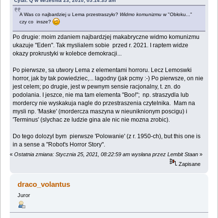
Cytat: Q w Września 23, 2010, 05:14:35 am
A Was co najbardziej u Lema przestraszyło?
Widmo komunizmu
w "Obłoku..."
czy co insze?
Po drugie: moim zdaniem najbardzjej makabryczne widmo komunizmu
ukazuje "Eden". Tak myslialem sobie przed r. 2021. I raptem widze
okazy prokrustyki w kolebce demokracji...
Po pierwsze, sa utwory Lema z elementami horroru. Lecz Lemoswki
horror, jak by tak powiedziec,... lagodny (jak pcmy :-) Po pierwsze, on nie
jest celem; po drugie, jest w pewnym sensie racjonalny, t. zn. do
podolania. I jeszce, nie ma tam elementa "Boo!"; np. straszydla lub
mordercy nie wyskakuja nagle do przestraszenia czytelnika. Mam na
mysli np. 'Maske' (mordercza maszyna w nieuniknionym poscigu) i
'Terminus' (slychac ze ludzie gina ale nic nie mozna zrobic).
Do tego dolozyl bym pierwsze 'Polowanie' (z r. 1950-ch), but this one is
in a sense a "Robot's Horror Story".
«
Ostatnia zmiana: Stycznia 25, 2021, 08:22:59 am wysłana przez Lembit Staan
»
Zapisane
draco_volantus
Juror