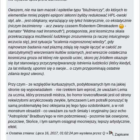
Owszem, nie ma tam macek i epitetów typu "bluźnierczy", do których to
elementów mniej pojętni epigoni skłonni byliby redukować HPL-owski
styl, ale... jest obłąkany, wyrażający się tyleż histerycznie, co ekstatycznie
(niczym bezimienny - acz zwany czasem Robertem Olmsteadem
-
narrator "Widma nad Innsmouth"), protagonista, jest kosmiczna skala
przekraczająca możliwość ludzkiego zrozumienia (a raczej intuicyjnego
wczucia się), jest sytuacja "scalenia rozproszonej wiedzy", gdy
najnowsze badania nad plazmą zdają się nagle łączyć w całość ze
starożytnymi(!) wierzeniami kultów solarnych, jest wreszcie ostateczna
kosmiczna groza od której nie sposób uciec, skoro jej źródłem okazuje
się byt stanowiący przyczynę/gwarancję istnienia ludzkości (który kiedyś,
za lat miliardy, upomni się o swoje... o czym przypominają ostatnie
zdania tegoż utworu).
Przy czym - ze względów kurtuazyjnych, podyktowanych tym na jakiej
stronie się wypowiadałem - nie rzekłem tam wprost, że uważam Lema
za ucznia, który przeszedł mistrza, bo horror lovecraftowski jest od strony
rekwizytorni arcykiczowaty zwykle, tymczasem Lem potrafił poruszyć tę
samą problematykę bez oklejania jej tego typu ozdobnikami, a w roli
monstrum
obsadził - co uważam za ruch śmiały i oryginalny (acz echo
"Astropilota" Bradbury'ego w nim pobrzmiewa) - pozornie tak
oswojone
,
poczciwe
, Słońce, i tym samym osiągnął mocniejszy, lepszy artystycznie,
efekt.
«
Ostatnia zmiana: Lipca 16, 2017, 01:02:24 pm wysłana przez Q
»
Zapisane