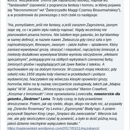
końcu "Muzykantów" (horror jak najbardziej rasowy), napisał też
"Tandaradei!" (opowieść z pogranicza fantasy i horroru, w której pojawia
się "Necronomicon" vel "Źwierzcyadło Maggi Czarney Bissurmańskiey"),
a w przedmowie do pierwszego z nich rzekł co następuje:
"Ha, pomyślałem, jeśli nie fantasy, a jeśli zarazem Zagrożenia, jasnym
staje się, co i w jakim stylu należy napisać. Nigdy wcześniej nie
planowałem pisania horroru. Nie lubiłem tego gatunku, bo był kłamliwy
w samej definicji, w nazwie nawet. Zwłaszcza gdy rzecz szła o tym
najmodniejszym, filmowym, zwanym – jakże trafnie – splatterem. Który
zamiast wywoływać grozę, straszyć i niepokoić, najczęściej śmieszył, a
niekiedy dodatkowo wywoływał bliskie wymiotu obrzydzenie „efektami
specjalnymi”, polegającymi na obfitych wytryskach czerwonej farby,
zielonych glutów i wyglądających jak żywe flaków z lateksu. A
wychowałem się na dobrym horrorze. W czasach mojej młodości, gdy
odwilż roku 1956 stopiła lody również w przekładach i polityce
wydawniczej. Naczytałem się wówczas klasyki opowieści grozy,
horrorów, które na tę nazwę rzeczywiście zasługiwały, takich jak „Małpia
łapka” W.W. Jacobsa, „Wrzeszcząca czaszka” Marion Crawford,
„Koszmar z Innsmouth” i inne opowiadania Lovecrafta,
nowatorskie dla
gatunku „Śledztwo” Lema
. To były czasy, to były prawdziwe
dreszczowce. Potem, jak się rzekło, długo, długo nie było nic, aż pojawiły
się „Dziecko Rosemary” Iry Levina i „Egzorcysta” Blatty’ego. A potem
przyszedł Stephen King i jego „Smętarz dla zwierzaków”. Wierzcie lub
nie, ale gdy skończyłem czytać tę powieść, a było to dość późną nocą,
jakoś dziwnie niechętnie wyłączałem światło."
https://sapkowskipl.wordpress.com/2017/03/11/muzykanci/