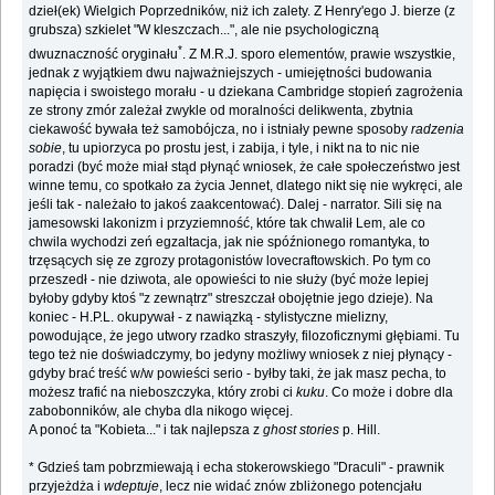
dzieł(ek) Wielgich Poprzedników, niż ich zalety. Z Henry'ego J. bierze (z
grubsza) szkielet "W kleszczach...", ale nie psychologiczną
*
dwuznaczność oryginału
. Z M.R.J. sporo elementów, prawie wszystkie,
jednak z wyjątkiem dwu najważniejszych - umiejętności budowania
napięcia i swoistego morału - u dziekana Cambridge stopień zagrożenia
ze strony zmór zależał zwykle od moralności delikwenta, zbytnia
ciekawość bywała też samobójcza, no i istniały pewne sposoby
radzenia
sobie
, tu upiorzyca po prostu jest, i zabija, i tyle, i nikt na to nic nie
poradzi (być może miał stąd płynąć wniosek, że całe społeczeństwo jest
winne temu, co spotkało za życia Jennet, dlatego nikt się nie wykręci, ale
jeśli tak - należało to jakoś zaakcentować). Dalej - narrator. Sili się na
jamesowski lakonizm i przyziemność, które tak chwalił Lem, ale co
chwila wychodzi zeń egzaltacja, jak nie spóźnionego romantyka, to
trzęsących się ze zgrozy protagonistów lovecraftowskich. Po tym co
przeszedł - nie dziwota, ale opowieści to nie służy (być może lepiej
byłoby gdyby ktoś "z zewnątrz" streszczał obojętnie jego dzieje). Na
koniec - H.P.L. okupywał - z nawiązką - stylistyczne mielizny,
powodujące, że jego utwory rzadko straszyły, filozoficznymi głębiami. Tu
tego też nie doświadczymy, bo jedyny możliwy wniosek z niej płynący -
gdyby brać treść w/w powieści serio - byłby taki, że jak masz pecha, to
możesz trafić na nieboszczyka, który zrobi ci
kuku
. Co może i dobre dla
zabobonników, ale chyba dla nikogo więcej.
A ponoć ta "Kobieta..." i tak najlepsza z
ghost stories
p. Hill.
* Gdzieś tam pobrzmiewają i echa stokerowskiego "Draculi" - prawnik
przyjeżdża i
wdeptuje
, lecz nie widać znów zbliżonego potencjału