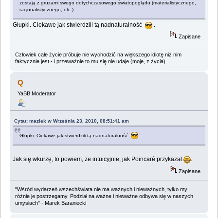
zostają z gruzami swego dotychczasowego światopoglądu (materialistycznego,
racjonalistycznego, etc.)
Głupki. Ciekawe jak stwierdzili tą nadnaturalność
.
Zapisane
Człowiek całe życie próbuje nie wychodzić na większego idiotę niż nim
faktycznie jest - i przeważnie to mu się nie udaje (moje, z życia).
Q
YaBB Moderator
Cytat: maziek w Września 23, 2010, 08:51:41 am
Głupki. Ciekawe jak stwierdzili tą nadnaturalność
.
Jak się wkurzę, to powiem, że intuicyjnie, jak Poincaré przykazał
.
Zapisane
"Wśród wydarzeń wszechświata nie ma ważnych i nieważnych, tylko my
różnie je postrzegamy. Podział na ważne i nieważne odbywa się w naszych
umysłach" - Marek Baraniecki