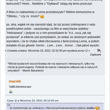
twórczość? Hmm... Niektóre z "Dyktand" zdają się temu przeczyć.
A Was co najbardziej u Lema przestraszyło?
Widmo komunizmu
w
"Obłoku..." czy co insze?
ps. aha, wątek mi się narodził stąd, że tuż przed zniknięciem z netu
powtórzyłem sobie - uważanego za film w swej klasie wybitny -
"Hellraisera", i jedyne co o nim pomyślalem to
"o k...ruca, jak się
postarzał"
, w efekcie zaś pomyślalem, że widać ze
straśnych widziadeł
wyrosłem, i że to chyba efekt obcowania z twórczością Lema, a potem
kołatało mi po głowie:
horror... Lem... Lem... horror
... I tak jakoś wyszło.
«
Ostatnia zmiana: Września 18, 2022, 02:52:56 pm wysłana przez Q
»
Zapisane
"Wśród wydarzeń wszechświata nie ma ważnych i nieważnych, tylko my
różnie je postrzegamy. Podział na ważne i nieważne odbywa się w naszych
umysłach" - Marek Baraniecki
maziek
YaBB Administrator
Cytat: Q w Września 23, 2010, 05:14:35 am
że bohater/owie po zetknięciu z Nieznanym/nadnaturalnym (ukłony,
maźku
)