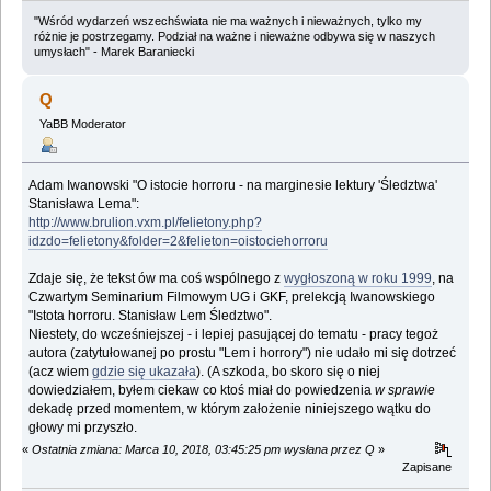
"Wśród wydarzeń wszechświata nie ma ważnych i nieważnych, tylko my
różnie je postrzegamy. Podział na ważne i nieważne odbywa się w naszych
umysłach" - Marek Baraniecki
Q
YaBB Moderator
Adam Iwanowski "O istocie horroru - na marginesie lektury 'Śledztwa'
Stanisława Lema":
http://www.brulion.vxm.pl/felietony.php?
idzdo=felietony&folder=2&felieton=oistociehorroru
Zdaje się, że tekst ów ma coś wspólnego z
wygłoszoną w roku 1999
, na
Czwartym Seminarium Filmowym UG i GKF, prelekcją Iwanowskiego
"Istota horroru. Stanisław Lem Śledztwo".
Niestety, do wcześniejszej - i lepiej pasującej do tematu - pracy tegoż
autora (zatytułowanej po prostu "Lem i horrory") nie udało mi się dotrzeć
(acz wiem
gdzie się ukazała
). (A szkoda, bo skoro się o niej
dowiedziałem, byłem ciekaw co ktoś miał do powiedzenia
w sprawie
dekadę przed momentem, w którym założenie niniejszego wątku do
głowy mi przyszło.
«
Ostatnia zmiana: Marca 10, 2018, 03:45:25 pm wysłana przez Q
»
Zapisane