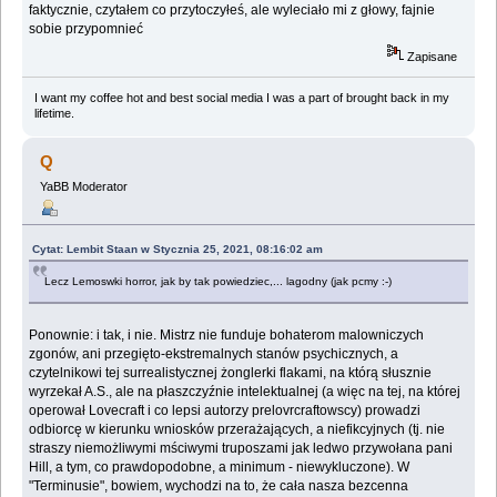
faktycznie, czytałem co przytoczyłeś, ale wyleciało mi z głowy, fajnie
sobie przypomnieć
Zapisane
I want my coffee hot and best social media I was a part of brought back in my
lifetime.
Q
YaBB Moderator
Cytat: Lembit Staan w Stycznia 25, 2021, 08:16:02 am
Lecz Lemoswki horror, jak by tak powiedziec,... lagodny (jak pcmy :-)
Ponownie: i tak, i nie. Mistrz nie funduje bohaterom malowniczych
zgonów, ani przegięto-ekstremalnych stanów psychicznych, a
czytelnikowi tej surrealistycznej żonglerki flakami, na którą słusznie
wyrzekał A.S., ale na płaszczyźnie intelektualnej (a więc na tej, na której
operował Lovecraft i co lepsi autorzy prelovrcraftowscy) prowadzi
odbiorcę w kierunku wniosków przerażających, a niefikcyjnych (tj. nie
straszy niemożliwymi mściwymi truposzami jak ledwo przywołana pani
Hill, a tym, co prawdopodobne, a minimum - niewykluczone). W
"Terminusie", bowiem, wychodzi na to, że cała nasza bezcenna