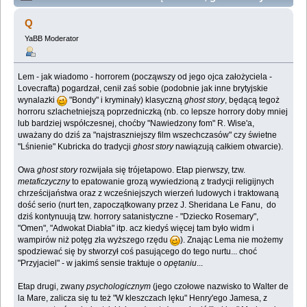
insze horrory (Przeczytany 143752 razy)
Q
YaBB Moderator
Lem - jak wiadomo - horrorem (począwszy od jego ojca założyciela -
Lovecrafta) pogardzał, cenił zaś sobie (podobnie jak inne brytyjskie
wynalazki
"Bondy" i kryminały) klasyczną
ghost story
, będącą tegoż
horroru szlachetniejszą poprzedniczką (nb. co lepsze horrory doby mniej
lub bardziej współczesnej, choćby "Nawiedzony fom" R. Wise'a,
uważany do dziś za "najstraszniejszy film wszechczasów" czy świetne
"Lśnienie" Kubricka do tradycji
ghost story
nawiązują całkiem otwarcie).
Owa
ghost story
rozwijała się trójetapowo. Etap pierwszy, tzw.
metaficzyczny
to epatowanie grozą wywiedzioną z tradycji religijnych
chrześcijaństwa oraz z wcześniejszych wierzeń ludowych i traktowaną
dość serio (nurt ten, zapoczątkowany przez J. Sheridana Le Fanu, do
dziś kontynuują tzw. horrory satanistyczne - "Dziecko Rosemary",
"Omen", "Adwokat Diabła" itp. acz kiedyś więcej tam było widm i
wampirów niż potęg zła wyższego rzędu
). Znając Lema nie możemy
spodziewać się by stworzył coś pasującego do tego nurtu... choć
"Przyjaciel" - w jakimś sensie traktuje o
opętaniu
...
Etap drugi, zwany
psychologicznym
(jego czołowe nazwisko to Walter de
la Mare, zalicza się tu też "W kleszczach lęku" Henry'ego Jamesa, z