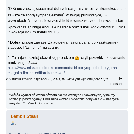
(O Kingu zresztą wspominał dobrych parę razy, w różnym kontekście, ale
*
zawsze ze sporą sympatią/estymą
, w swojej publicystyce, i w
wywiadach. A Lovecraftowi złożył hołd również w trylogii husyckiej, i tam
**
wprowadzając knigę Abdula Alhazreda oraz "Liber Yog-Sothothis"
. No i
inwokacje do Cthulhu/Kuthulu.)
* Dobra, prawie zawsze. Za autoekranizatora uznał go - zasłużenie -
słabego. I "Lśnienie" mu zganił.
** Tu najwidoczniej okazał się prorokiem
, czyli przewidział powstanie
poniższego
dzieła
:
https://www.miskatonicbooks.com/product/liber-yog-sothoth-by-john-
coughlin-limited-edition-hardcover/
«
Ostatnia zmiana: Stycznia 25, 2021, 01:24:54 pm wysłana przez Q
»
Zapisane
"Wśród wydarzeń wszechświata nie ma ważnych i nieważnych, tylko my
różnie je postrzegamy. Podział na ważne i nieważne odbywa się w naszych
umysłach" - Marek Baraniecki
Lembit Staan