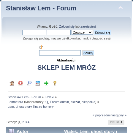
Stanisław Lem - Forum
Witamy,
Gość
.
Zaloguj się
lub
zarejestruj
.
Zaloguj się podając nazwę użytkownika, hasło i długość sesji
Aktualności:
SKLEP LEM MRÓZ
Stanisław Lem - Forum
»
Polski
»
Lemosfera
(Moderatorzy:
Q
,
Forum Admin
,
skrzat
,
olkapolka
) »
Lem, ghost story i insze horrory
« poprzedni
następny »
Strony: [
1
]
2
3
4
DRUKUJ
Autor
Wątek: Lem, ghost story i