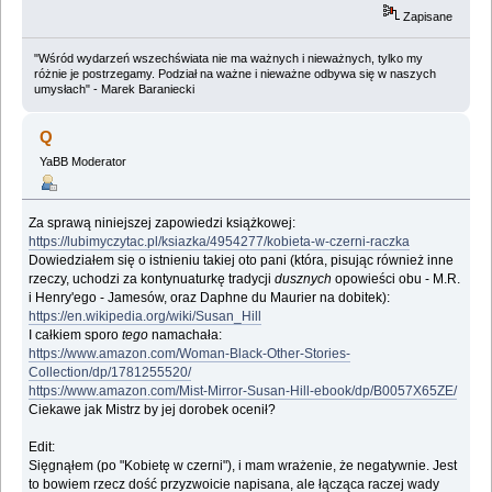
Zapisane
"Wśród wydarzeń wszechświata nie ma ważnych i nieważnych, tylko my
różnie je postrzegamy. Podział na ważne i nieważne odbywa się w naszych
umysłach" - Marek Baraniecki
Q
YaBB Moderator
Za sprawą niniejszej zapowiedzi książkowej:
https://lubimyczytac.pl/ksiazka/4954277/kobieta-w-czerni-raczka
Dowiedziałem się o istnieniu takiej oto pani (która, pisując również inne
rzeczy, uchodzi za kontynuaturkę tradycji
dusznych
opowieści obu - M.R.
i Henry'ego - Jamesów, oraz Daphne du Maurier na dobitek):
https://en.wikipedia.org/wiki/Susan_Hill
I całkiem sporo
tego
namachała:
https://www.amazon.com/Woman-Black-Other-Stories-
Collection/dp/1781255520/
https://www.amazon.com/Mist-Mirror-Susan-Hill-ebook/dp/B0057X65ZE/
Ciekawe jak Mistrz by jej dorobek ocenił?
Edit:
Sięgnąłem (po "Kobietę w czerni"), i mam wrażenie, że negatywnie. Jest
to bowiem rzecz dość przyzwoicie napisana, ale łącząca raczej wady