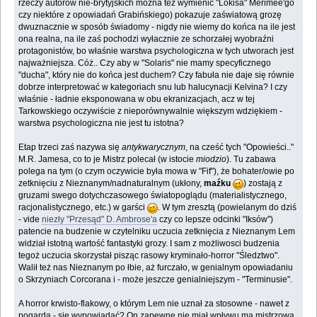
rzeczy autorów nie-brytyjskich można też wymienić "Lokisa" Merimee'go
czy niektóre z opowiadań Grabińskiego) pokazuje zaświatową grozę
dwuznacznie w sposób świadomy - nigdy nie wiemy do końca na ile jest
ona realna, na ile zaś pochodzi wyłacznie ze schorzałej wyobraźni
protagonistów, bo właśnie warstwa psychologiczna w tych utworach jest
najważniejsza. Cóż.. Czy aby w "Solaris" nie mamy specyficznego
"ducha", który nie do końca jest duchem? Czy fabuła nie daje się równie
dobrze interpretować w kategoriach snu lub halucynacji Kelvina? I czy
właśnie - ładnie eksponowana w obu ekranizacjach, acz w tej
Tarkowskiego oczywiście z nieporównywalnie większym wdziękiem -
warstwa psychologiczna nie jest tu istotna?
Etap trzeci zaś nazywa się
antykwarycznym
, na cześć tych "Opowieści.."
M.R. Jamesa, co to je Mistrz polecał (w istocie
miodzio
). Tu zabawa
polega na tym (o czym oczywicie była mowa w "Fif"), że bohater/owie po
zetknięciu z Nieznanym/nadnaturalnym (ukłony,
maźku
) zostają z
gruzami swego dotychczasowego światopoglądu (materialistycznego,
racjonalistycznego, etc.) w garści
. W tym zresztą (powielanym do dziś
- vide
niezły "Przesąd" D. Ambrose'a
czy co lepsze odcinki "Iksów")
patencie na budzenie w czytelniku uczucia zetknięcia z Nieznanym Lem
widział istotną wartość fantastyki grozy. I sam z możliwosci budzenia
tegoż uczucia skorzystał pisząc rasowy kryminało-horror "Śledztwo".
Walił też nas Nieznanym po łbie, aż furczało, w genialnym opowiadaniu
o Skrzyniach Corcorana i - może jeszcze genialniejszym - "Terminusie".
A horror krwisto-flakowy, o którym Lem nie uznał za stosowne - nawet z
pogardą - się wypowiadać? On zapewne nie miał wpływu ma mistrzową