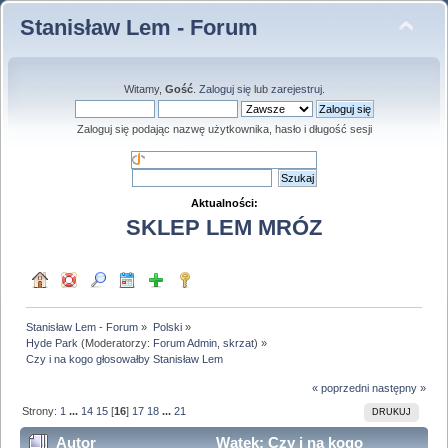
Stanisław Lem - Forum
Witamy,
Gość
.
Zaloguj się
lub
zarejestruj
.
Zaloguj się podając nazwę użytkownika, hasło i długość sesji
Aktualności:
SKLEP LEM MRÓZ
Stanisław Lem - Forum
»
Polski
»
Hyde Park
(Moderatorzy:
Forum Admin
,
skrzat
) »
Czy i na kogo głosowałby Stanisław Lem
« poprzedni
następny »
Strony:
1
...
14
15
[
16
]
17
18
...
21
DRUKUJ
Autor
Wątek: Czy i na kogo