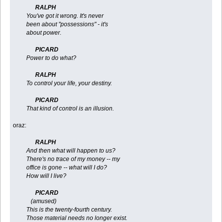
RALPH
You've got it wrong. It's never
been about "possessions" - it's
about power.
PICARD
Power to do what?
RALPH
To control your life, your destiny.
PICARD
That kind of control is an illusion.
oraz:
RALPH
And then what will happen to us?
There's no trace of my money -- my
office is gone -- what will I do?
How will I live?
PICARD
(amused)
This is the twenty-fourth century.
Those material needs no longer exist.