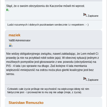
Stąd, że o swoim obrzydzeniu do Kaczorów mówił mi wprost.
R.
Zapisane
Ludzi rozumnych i dobrych pozdrawiam serdecznie i z respektem : - )
maziek
YaBB Administrator
Nie widzę obligatoryjnego związku, nawet zakładając, że Lem mówił Ci
prawdę (a nie na przykład robił sobie jaja). W obecnej sytuacji jednym z
możliwych pomysłów jest głosowanie z ww. powodu (obrzydzenia) na
PiS - 4 lata i po sprawie na długo. Zaś kolejne 4 lata memłania
większość-mniejszość na ostrzu noża plus gierki koalicyjne jest bez
sensu.
Zapisane
Człowiek całe życie próbuje nie wychodzić na większego idiotę niż nim
faktycznie jest - i przeważnie to mu się nie udaje (moje, z życia).
Stanisław Remuszko