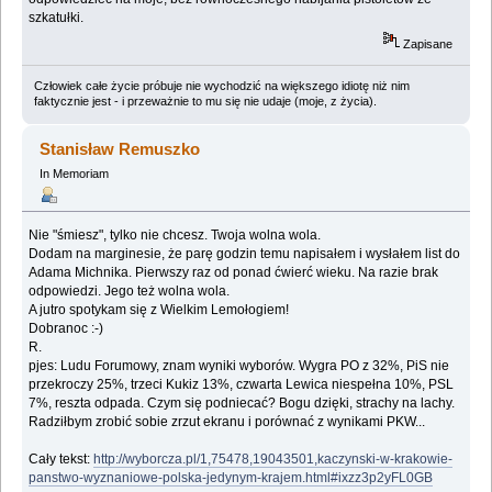
szkatułki.
Zapisane
Człowiek całe życie próbuje nie wychodzić na większego idiotę niż nim
faktycznie jest - i przeważnie to mu się nie udaje (moje, z życia).
Stanisław Remuszko
In Memoriam
Nie "śmiesz", tylko nie chcesz. Twoja wolna wola.
Dodam na marginesie, że parę godzin temu napisałem i wysłałem list do
Adama Michnika. Pierwszy raz od ponad ćwierć wieku. Na razie brak
odpowiedzi. Jego też wolna wola.
A jutro spotykam się z Wielkim Lemołogiem!
Dobranoc :-)
R.
pjes: Ludu Forumowy, znam wyniki wyborów. Wygra PO z 32%, PiS nie
przekroczy 25%, trzeci Kukiz 13%, czwarta Lewica niespełna 10%, PSL
7%, reszta odpada. Czym się podniecać? Bogu dzięki, strachy na lachy.
Radziłbym zrobić sobie zrzut ekranu i porównać z wynikami PKW...
Cały tekst:
http://wyborcza.pl/1,75478,19043501,kaczynski-w-krakowie-
panstwo-wyznaniowe-polska-jedynym-krajem.html#ixzz3p2yFL0GB