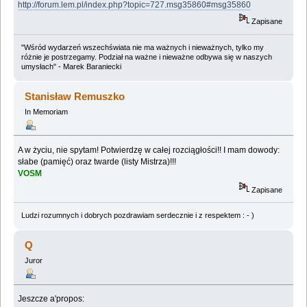
http://forum.lem.pl/index.php?topic=727.msg35860#msg35860
Zapisane
"Wśród wydarzeń wszechświata nie ma ważnych i nieważnych, tylko my
różnie je postrzegamy. Podział na ważne i nieważne odbywa się w naszych
umysłach" - Marek Baraniecki
Stanisław Remuszko
In Memoriam
A w życiu, nie spytam! Potwierdzę w całej rozciągłości!! I mam dowody:
słabe (pamięć) oraz twarde (listy Mistrza)!!!
VOSM
Zapisane
Ludzi rozumnych i dobrych pozdrawiam serdecznie i z respektem : - )
Q
Juror
Jeszcze a'propos: