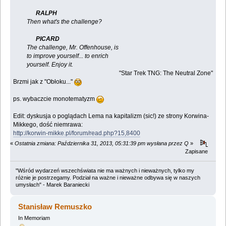
RALPH
Then what's the challenge?
PICARD
The challenge, Mr. Offenhouse, is
to improve yourself... to enrich
yourself. Enjoy it.
"Star Trek TNG: The Neutral Zone"
Brzmi jak z "Obłoku..."
ps. wybaczcie monotematyzm
Edit: dyskusja o poglądach Lema na kapitalizm (sic!) ze strony Korwina-
Mikkego, dość niemrawa:
http://korwin-mikke.pl/forum/read.php?15,8400
«
Ostatnia zmiana: Października 31, 2013, 05:31:39 pm wysłana przez Q
»
Zapisane
"Wśród wydarzeń wszechświata nie ma ważnych i nieważnych, tylko my
różnie je postrzegamy. Podział na ważne i nieważne odbywa się w naszych
umysłach" - Marek Baraniecki
Stanisław Remuszko
In Memoriam