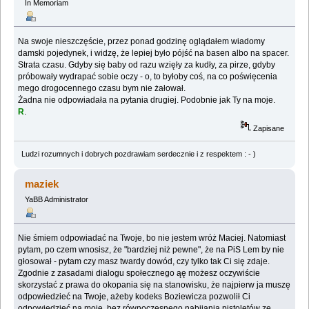
In Memoriam
Na swoje nieszczęście, przez ponad godzinę oglądałem wiadomy
damski pojedynek, i widzę, że lepiej było pójść na basen albo na spacer.
Strata czasu. Gdyby się baby od razu wzięły za kudły, za pirze, gdyby
próbowały wydrapać sobie oczy - o, to byłoby coś, na co poświęcenia
mego drogocennego czasu bym nie żałował.
Żadna nie odpowiadała na pytania drugiej. Podobnie jak Ty na moje.
R
.
Zapisane
Ludzi rozumnych i dobrych pozdrawiam serdecznie i z respektem : - )
maziek
YaBB Administrator
Nie śmiem odpowiadać na Twoje, bo nie jestem wróż Maciej. Natomiast
pytam, po czem wnosisz, że "bardziej niż pewne", że na PiS Lem by nie
głosował - pytam czy masz twardy dowód, czy tylko tak Ci się zdaje.
Zgodnie z zasadami dialogu społecznego ąę możesz oczywiście
skorzystać z prawa do okopania się na stanowisku, że najpierw ja muszę
odpowiedzieć na Twoje, ażeby kodeks Boziewicza pozwolił Ci
odpowiedzieć na moje, bez równoczesnego nabijania pistoletów ze