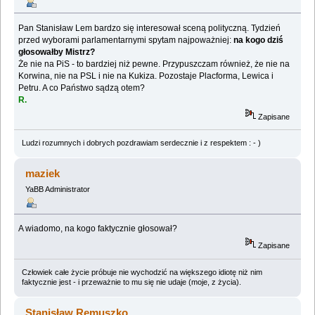
Pan Stanisław Lem bardzo się interesował sceną polityczną. Tydzień
przed wyborami parlamentarnymi spytam najpoważniej:
na kogo dziś
głosowałby Mistrz?
Że nie na PiS - to bardziej niż pewne. Przypuszczam również, że nie na
Korwina, nie na PSL i nie na Kukiza. Pozostaje Placforma, Lewica i
Petru. A co Państwo sądzą otem?
R.
Zapisane
Ludzi rozumnych i dobrych pozdrawiam serdecznie i z respektem : - )
maziek
YaBB Administrator
A wiadomo, na kogo faktycznie głosował?
Zapisane
Człowiek całe życie próbuje nie wychodzić na większego idiotę niż nim
faktycznie jest - i przeważnie to mu się nie udaje (moje, z życia).
Stanisław Remuszko