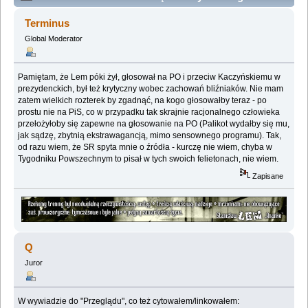
głosowałby Stanisław Lem (Przeczytany 647157 razy)
Terminus
Global Moderator
Pamiętam, że Lem póki żył, głosował na PO i przeciw Kaczyńskiemu w
prezydenckich, był też krytyczny wobec zachowań bliźniaków. Nie mam
zatem wielkich rozterek by zgadnąć, na kogo głosowałby teraz - po
prostu nie na PiS, co w przypadku tak skrajnie racjonalnego człowieka
przełożyłoby się zapewne na głosowanie na PO (Palikot wydałby się mu,
jak sądzę, zbytnią ekstrawagancją, mimo sensownego programu). Tak,
od razu wiem, że SR spyta mnie o źródła - kurczę nie wiem, chyba w
Tygodniku Powszechnym to pisał w tych swoich felietonach, nie wiem.
Zapisane
Q
Juror
W wywiadzie do "Przeglądu", co też cytowałem/linkowałem: