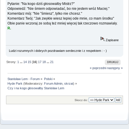
Pytanie: "Na kogo dziś głosowałby Mistrz?"
Odpowiedź: "Nie śmiem odpowiadać, bo nie jestem wróż Maciej."
Komentarz mój: "Nie "śmiesz", tylko nie chcesz."
Komentarz Twój: "Jak zwykle wiesz lepiej ode mnie, co mam środku"
Obie panie wczoraj ze sobą też mniej więcej tak rzeczowo rozmawiały.
R.
Zapisane
Ludzi rozumnych i dobrych pozdrawiam serdecznie i z respektem : - )
Strony:
1
...
14
15
[
16
]
17
18
...
21
DRUKUJ
« poprzedni
następny »
Stanisław Lem - Forum
»
Polski
»
Hyde Park
(Moderatorzy:
Forum Admin
,
skrzat
) »
Czy i na kogo głosowałby Stanisław Lem
Skocz do: