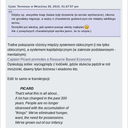
Cytat: Terminus w Września 30, 2010, 01:47:57 pm
Gdyby np. wszystkie kraje świata były dostatnie (w sensie wyrównane), nikomu
nie groziłaby migracja, a wojny o charakterze grabieżczym nie miałyby wielkiego
sensu.
Domyślni już wiedzą, jaki system pasuje wtedy najlepiej
Ale z powyższych charakterystyk wynika jasno, że to utopia:)
Trafne pokazanie różnicy między
systemem obłocznym
(i nie tylko
obłocznym), a systemem kapitalistycznym (w zakresie podstawowym -
mentalnym):
Captain Picard promotes a Resource Based Economy
Dyskutują sobie: wyciągnięty z lodówki, gdzie stulecia pędził w roli
mrożonki, dawny tytan biznesu i wiadomo kto.
Edit: to samo w transkrypcji:
PICARD
That's what this is all about...
A lot has changed in the past 300
years. People are no longer
obsessed with the accumulation of
"things". We've eliminated hunger,
want, the need for possessions.
We've grown out of our infancy.