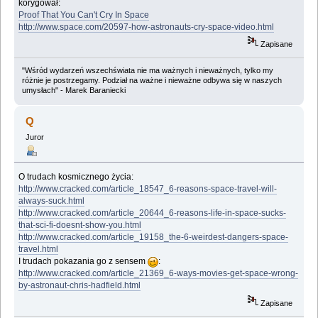
korygował:
Proof That You Can't Cry In Space
http://www.space.com/20597-how-astronauts-cry-space-video.html
Zapisane
"Wśród wydarzeń wszechświata nie ma ważnych i nieważnych, tylko my
różnie je postrzegamy. Podział na ważne i nieważne odbywa się w naszych
umysłach" - Marek Baraniecki
Q
Juror
O trudach kosmicznego życia:
http://www.cracked.com/article_18547_6-reasons-space-travel-will-
always-suck.html
http://www.cracked.com/article_20644_6-reasons-life-in-space-sucks-
that-sci-fi-doesnt-show-you.html
http://www.cracked.com/article_19158_the-6-weirdest-dangers-space-
travel.html
I trudach pokazania go z sensem
:
http://www.cracked.com/article_21369_6-ways-movies-get-space-wrong-
by-astronaut-chris-hadfield.html
Zapisane