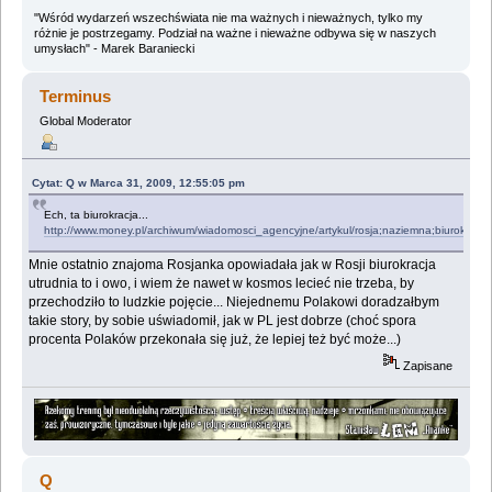
"Wśród wydarzeń wszechświata nie ma ważnych i nieważnych, tylko my
różnie je postrzegamy. Podział na ważne i nieważne odbywa się w naszych
umysłach" - Marek Baraniecki
Terminus
Global Moderator
Cytat: Q w Marca 31, 2009, 12:55:05 pm
Ech, ta biurokracja...
http://www.money.pl/archiwum/wiadomosci_agencyjne/artykul/rosja;naziemna;biurokracja
Mnie ostatnio znajoma Rosjanka opowiadała jak w Rosji biurokracja
utrudnia to i owo, i wiem że nawet w kosmos lecieć nie trzeba, by
przechodziło to ludzkie pojęcie... Niejednemu Polakowi doradzałbym
takie story, by sobie uświadomił, jak w PL jest dobrze (choć spora
procenta Polaków przekonała się już, że lepiej też być może...)
Zapisane
Q