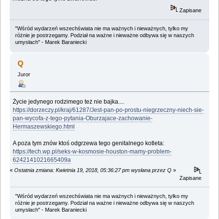
Zapisane
"Wśród wydarzeń wszechświata nie ma ważnych i nieważnych, tylko my
różnie je postrzegamy. Podział na ważne i nieważne odbywa się w naszych
umysłach" - Marek Baraniecki
Q
Juror
Życie jedynego rodzimego też nie bajka....
https://dorzeczy.pl/kraj/61287/Jest-pan-po-prostu-niegrzeczny-niech-sie-
pan-wycofa-z-tego-pytania-Oburzajace-zachowanie-
Hermaszewskiego.html
A poza tym znów ktoś odgrzewa tego genitalnego kotleta:
https://tech.wp.pl/seks-w-kosmosie-houston-mamy-problem-
6242141021665409a
«
Ostatnia zmiana: Kwietnia 19, 2018, 05:36:27 pm wysłana przez Q
»
Zapisane
"Wśród wydarzeń wszechświata nie ma ważnych i nieważnych, tylko my
różnie je postrzegamy. Podział na ważne i nieważne odbywa się w naszych
umysłach" - Marek Baraniecki