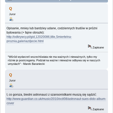
nie jest bajka... (Przeczytany 314112 razy)
Q
Juror
Opisanie, mniey lub bardziey udane, codziennych trudów w próżni
bytowania (+ fajne obrazki):
http://odkrywcy.pl/gid,12020086,title,Smiertelna-
proznia,galeriazdjecie.html
Zapisane
"Wśród wydarzeń wszechświata nie ma ważnych i nieważnych, tylko my
różnie je postrzegamy. Podział na ważne i nieważne odbywa się w naszych
umysłach" - Marek Baraniecki
Q
Juror
I, co gorsza, biedni astronauci z szansonistkami muszą się sądzić:
http://www.guardian.co.uk/music/2010/oct/08/astronaut-sues-dido-album-
cover
Zapisane