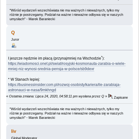
"Wśród wydarzeń wszechświata nie ma ważnych i nieważnych, tylko my
różnie je postrzegamy. Podział na ważne i nieważne odbywa się w naszych
umysłach" - Marek Baraniecki
Q
Juror
*
I jeszcze nędznie im płacą (przynajmniej na Wschodzie
):
https://wiadomosci.onet.pl/swiat/rosyjski-kosmonauta-zarabia-o-wiele-
mniej-niz-wynosi-srednia-pensja-w-polsce/sb9dexr
* W Stanach lepiej:
https://businessinsider.com.pl/rozwoj-osobisty/kariera/ile-zarabiaja-
astronauci-w-nasa/9mkhngd
«
Ostatnia zmiana: Lipca 24, 2020, 04:58:11 pm wysłana przez Q
»
Zapisane
"Wśród wydarzeń wszechświata nie ma ważnych i nieważnych, tylko my
różnie je postrzegamy. Podział na ważne i nieważne odbywa się w naszych
umysłach" - Marek Baraniecki
liv
Global Moderator