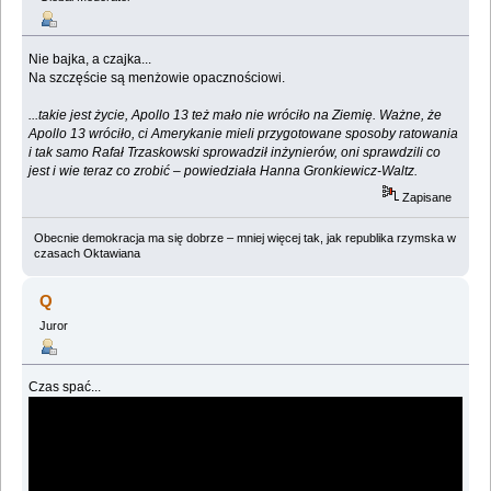
Nie bajka, a czajka...
Na szczęście są menżowie opacznościowi.
...takie jest życie, Apollo 13 też mało nie wróciło na Ziemię. Ważne, że
Apollo 13 wróciło, ci Amerykanie mieli przygotowane sposoby ratowania
i tak samo Rafał Trzaskowski sprowadził inżynierów, oni sprawdzili co
jest i wie teraz co zrobić – powiedziała Hanna Gronkiewicz-Waltz.
Zapisane
Obecnie demokracja ma się dobrze – mniej więcej tak, jak republika rzymska w
czasach Oktawiana
Q
Juror
Czas spać...