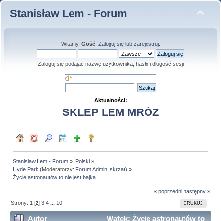
Stanisław Lem - Forum
Witamy,
Gość
.
Zaloguj się
lub
zarejestruj
.
Zaloguj się podając nazwę użytkownika, hasło i długość sesji
Aktualności:
SKLEP LEM MRÓZ
Stanisław Lem - Forum
»
Polski
»
Hyde Park
(Moderatorzy:
Forum Admin
,
skrzat
) »
Życie astronautów to nie jest bajka...
« poprzedni
następny »
Strony:
1
[
2
]
3
4
...
10
DRUKUJ
Autor
Wątek: Życie astronautów to