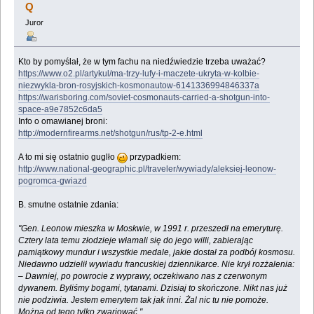
Q
Juror
Kto by pomyślał, że w tym fachu na niedźwiedzie trzeba uważać?
https://www.o2.pl/artykul/ma-trzy-lufy-i-maczete-ukryta-w-kolbie-
niezwykla-bron-rosyjskich-kosmonautow-6141336994846337a
https://warisboring.com/soviet-cosmonauts-carried-a-shotgun-into-
space-a9e7852c6da5
Info o omawianej broni:
http://modernfirearms.net/shotgun/rus/tp-2-e.html
A to mi się ostatnio guglło
przypadkiem:
http://www.national-geographic.pl/traveler/wywiady/aleksiej-leonow-
pogromca-gwiazd
B. smutne ostatnie zdania:
"Gen. Leonow mieszka w Moskwie, w 1991 r. przeszedł na emeryturę.
Cztery lata temu złodzieje włamali się do jego willi, zabierając
pamiątkowy mundur i wszystkie medale, jakie dostał za podbój kosmosu.
Niedawno udzielił wywiadu francuskiej dziennikarce. Nie krył rozżalenia:
– Dawniej, po powrocie z wyprawy, oczekiwano nas z czerwonym
dywanem. Byliśmy bogami, tytanami. Dzisiaj to skończone. Nikt nas już
nie podziwia. Jestem emerytem tak jak inni. Żal nic tu nie pomoże.
Można od tego tylko zwariować."