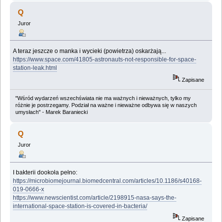
Q
Juror
A teraz jeszcze o manka i wycieki (powietrza) oskarżają...
https://www.space.com/41805-astronauts-not-responsible-for-space-
station-leak.html
Zapisane
"Wśród wydarzeń wszechświata nie ma ważnych i nieważnych, tylko my
różnie je postrzegamy. Podział na ważne i nieważne odbywa się w naszych
umysłach" - Marek Baraniecki
Q
Juror
I bakterii dookoła pełno:
https://microbiomejournal.biomedcentral.com/articles/10.1186/s40168-
019-0666-x
https://www.newscientist.com/article/2198915-nasa-says-the-
international-space-station-is-covered-in-bacteria/
Zapisane