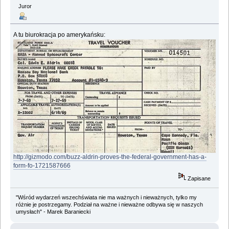
Juror
A tu biurokracja po amerykańsku:
http://gizmodo.com/buzz-aldrin-proves-the-federal-government-has-a-
form-fo-1721587666
Zapisane
"Wśród wydarzeń wszechświata nie ma ważnych i nieważnych, tylko my
różnie je postrzegamy. Podział na ważne i nieważne odbywa się w naszych
umysłach" - Marek Baraniecki